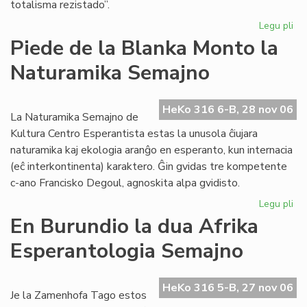
totalisma rezistado”.
Legu pli
pri
La
Piede de la Blanka Monto la
Es
Naturamika Semajno
PE
po
la
HeKo 316 6-B, 28 nov 06
Pa
La Naturamika Semajno de
Ko
Kultura Centro Esperantista estas la unusola ĉiujara
naturamika kaj ekologia aranĝo en esperanto, kun internacia
(eĉ interkontinenta) karaktero. Ĝin gvidas tre kompetente
c-ano Francisko Degoul, agnoskita alpa gvidisto.
Legu pli
pri
Pi
En Burundio la dua Afrika
de
Esperantologia Semajno
la
Bl
Mo
HeKo 316 5-B, 27 nov 06
la
Je la Zamenhofa Tago estos
Na