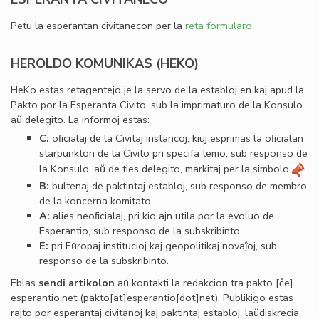
Petu la esperantan civitanecon per la
reta formularo
.
HEROLDO KOMUNIKAS (HEKO)
HeKo estas retagentejo je la servo de la establoj en kaj apud la
Pakto por la Esperanta Civito, sub la imprimaturo de la Konsulo
aŭ delegito. La informoj estas:
C:
oﬁcialaj de la Civitaj instancoj, kiuj esprimas la oﬁcialan
starpunkton de la Civito pri specifa temo, sub responso de
la Konsulo, aŭ de ties delegito, markitaj per la simbolo
.
B:
bultenaj de paktintaj establoj, sub responso de membro
de la koncerna komitato.
A:
alies neoﬁcialaj, pri kio ajn utila por la evoluo de
Esperantio, sub responso de la subskribinto.
E:
pri Eŭropaj institucioj kaj geopolitikaj novaĵoj, sub
responso de la subskribinto.
Eblas
sendi
artikolon
aŭ kontakti la redakcion tra
pakto
[ĉe]
esperantio
.
net
(pakto[at]esperantio[dot]net)
. Publikigo estas
rajto por esperantaj civitanoj kaj paktintaj establoj, laŭdiskrecia