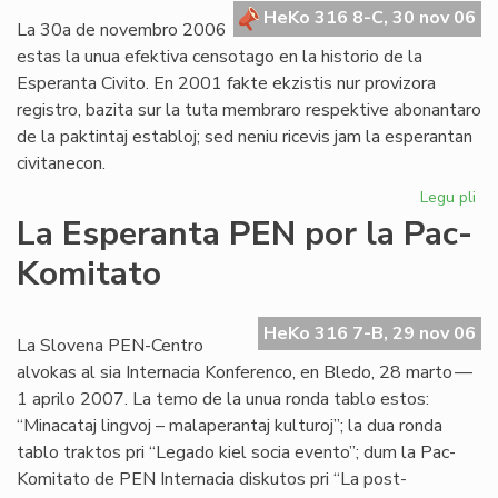
UE
HeKo 316 8-C, 30 nov 06
La 30a de novembro 2006
estas la unua efektiva censotago en la historio de la
Esperanta Civito. En 2001 fakte ekzistis nur provizora
registro, bazita sur la tuta membraro respektive abonantaro
de la paktintaj establoj; sed neniu ricevis jam la esperantan
civitanecon.
Legu pli
pri
Civ
La Esperanta PEN por la Pac-
ce
Komitato
20
HeKo 316 7-B, 29 nov 06
La Slovena PEN-Centro
alvokas al sia Internacia Konferenco, en Bledo, 28 marto —
1 aprilo 2007. La temo de la unua ronda tablo estos:
“Minacataj lingvoj – malaperantaj kulturoj”; la dua ronda
tablo traktos pri “Legado kiel socia evento”; dum la Pac-
Komitato de PEN Internacia diskutos pri “La post-