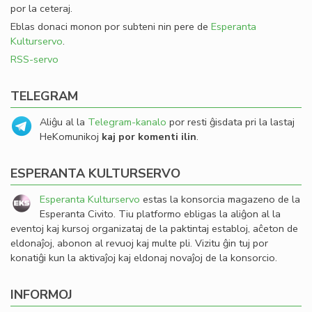
por la ceteraj.
Eblas donaci monon por subteni nin pere de
Esperanta
Kulturservo
.
RSS-servo
TELEGRAM
Aliĝu al la
Telegram-kanalo
por resti ĝisdata pri la lastaj
HeKomunikoj
kaj por komenti ilin
.
ESPERANTA KULTURSERVO
Esperanta Kulturservo
estas la konsorcia magazeno de la
Esperanta Civito. Tiu platformo ebligas la aliĝon al la
eventoj kaj kursoj organizataj de la paktintaj establoj, aĉeton de
eldonaĵoj, abonon al revuoj kaj multe pli. Vizitu ĝin tuj por
konatiĝi kun la aktivaĵoj kaj eldonaj novaĵoj de la konsorcio.
INFORMOJ