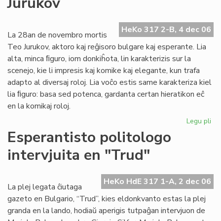
Jurukov
Afr
en
20
HeKo 317 2-B, 4 dec 06
La 28an de novembro mortis
Teo Jurukov, aktoro kaj reĝisoro bulgare kaj esperante. Lia
alta, minca ﬁguro, iom donkiĥota, lin karakterizis sur la
scenejo, kie li impresis kaj komike kaj elegante, kun trafa
adapto al diversaj roloj. Lia voĉo estis same karakteriza kiel
lia ﬁguro: basa sed potenca, gardanta certan hieratikon eĉ
en la komikaj roloj.
Legu pli
pri
For
Esperantisto politologo
la
intervjuita en "Trud"
em
Te
Ju
HeKo HdE 317 1-A, 2 dec 06
La plej legata ĉiutaga
gazeto en Bulgario, “Trud”, kies eldonkvanto estas la plej
granda en la lando, hodiaŭ aperigis tutpaĝan intervjuon de