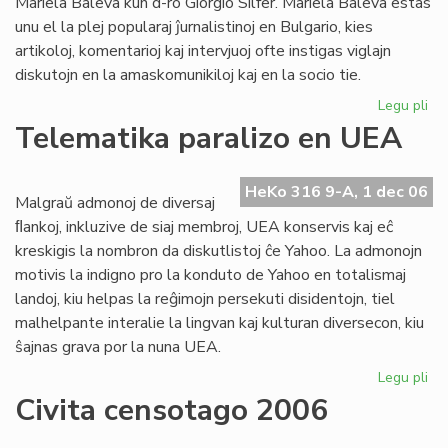
Mariela Baleva kun d-ro Giorgio Silfer. Mariela Baleva estas
unu el la plej popularaj ĵurnalistinoj en Bulgario, kies
artikoloj, komentarioj kaj intervjuoj ofte instigas viglajn
diskutojn en la amaskomunikiloj kaj en la socio tie.
Legu pli
pri
Esp
Telematika paralizo en UEA
pol
int
en
HeKo 316 9-A, 1 dec 06
Malgraŭ admonoj de diversaj
"T
ﬂankoj, inkluzive de siaj membroj, UEA konservis kaj eĉ
kreskigis la nombron da diskutlistoj ĉe Yahoo. La admonojn
motivis la indigno pro la konduto de Yahoo en totalismaj
landoj, kiu helpas la reĝimojn persekuti disidentojn, tiel
malhelpante interalie la lingvan kaj kulturan diversecon, kiu
ŝajnas grava por la nuna UEA.
Legu pli
pri
Te
Civita censotago 2006
par
en