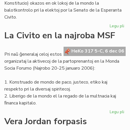
Konstitucio) okazos en ok lokoj de la mondo la
balotkontrolo pri la elektoj por la Senato de la Esperanta
Civito.
Legu pli
pri
Po
La Civito en la najroba MSF
se
la
Za
HeKo 317 5-C, 6 dec 06
Pri naŭ ĝeneralaj celoj estos
skr
organizataj la aktivecoj de la partoprenantoj en la Monda
Socia Forumo (Najrobo 20-25 januaro 2006):
1. Konstruado de mondo de paco, justeco, etiko kaj
respekto pri la diversaj spiritecoj.
2. Liberigo de la mondo el la regado de la multnacia kaj
ﬁnanca kapitalo.
Legu pli
pri
La
Vera Jordan forpasis
Civ