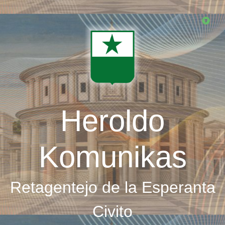
Skip
to
main
content
Heroldo
Komunikas
Retagentejo de la Esperanta
Civito