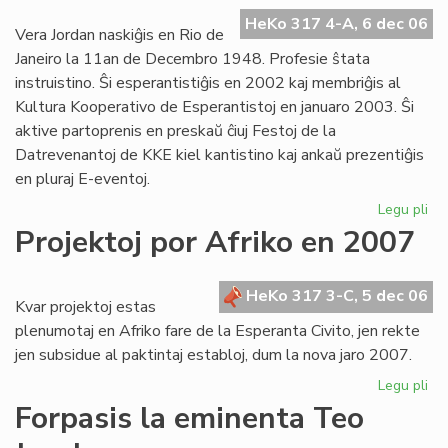
en
la
HeKo 317 4-A, 6 dec 06
Vera Jordan naskiĝis en Rio de
na
Janeiro la 11an de Decembro 1948. Profesie ŝtata
MS
instruistino. Ŝi esperantistiĝis en 2002 kaj membriĝis al
Kultura Kooperativo de Esperantistoj en januaro 2003. Ŝi
aktive partoprenis en preskaŭ ĉiuj Festoj de la
Datrevenantoj de KKE kiel kantistino kaj ankaŭ prezentiĝis
en pluraj E-eventoj.
Legu pli
pri
Ve
Projektoj por Afriko en 2007
Jo
for
HeKo 317 3-C, 5 dec 06
Kvar projektoj estas
plenumotaj en Afriko fare de la Esperanta Civito, jen rekte
jen subsidue al paktintaj establoj, dum la nova jaro 2007.
Legu pli
pri
Pro
Forpasis la eminenta Teo
po