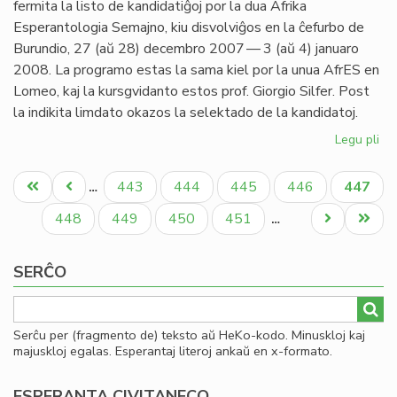
fermita la listo de kandidatiĝoj por la dua Afrika
Se
Esperantologia Semajno, kiu disvolviĝos en la ĉefurbo de
Burundio, 27 (aŭ 28) decembro 2007 — 3 (aŭ 4) januaro
2008. La programo estas la sama kiel por la unua AfrES en
Lomeo, kaj la kursgvidanto estos prof. Giorgio Silfer. Post
la indikita limdato okazos la selektado de la kandidatoj.
Legu pli
pri
En
Pagination
Bu
Unua
Antaŭa
Paĝo
Paĝo
Paĝo
Paĝo
Aktual
443
444
445
446
447
…
la
paĝo
paĝo
paĝo
du
Paĝo
Paĝo
Paĝo
Paĝo
Next
Last
448
449
450
451
…
Afr
page
page
Es
SERĈO
Se
Serĉu per (fragmento de) teksto aŭ HeKo-kodo. Minuskloj kaj
majuskloj egalas. Esperantaj literoj ankaŭ en x-formato.
ESPERANTA CIVITANECO