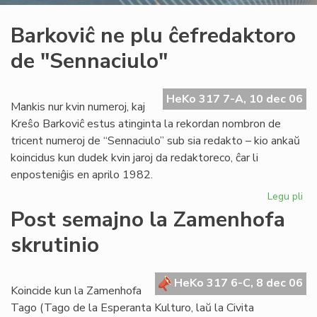
Barkoviĉ ne plu ĉefredaktoro
de "Sennaciulo"
HeKo 317 7-A, 10 dec 06
Mankis nur kvin numeroj, kaj
Kreŝo Barkoviĉ estus atinginta la rekordan nombron de
tricent numeroj de “Sennaciulo” sub sia redakto – kio ankaŭ
koincidus kun dudek kvin jaroj da redaktoreco, ĉar li
enposteniĝis en aprilo 1982.
Legu pli
pri
Bar
Post semajno la Zamenhofa
ne
skrutinio
plu
ĉe
de
HeKo 317 6-C, 8 dec 06
"S
Koincide kun la Zamenhofa
Tago (Tago de la Esperanta Kulturo, laŭ la Civita