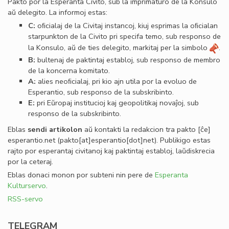
Pakto por la Esperanta Civito, sub la imprimaturo de la Konsulo
aŭ delegito. La informoj estas:
C:
oﬁcialaj de la Civitaj instancoj, kiuj esprimas la oﬁcialan
starpunkton de la Civito pri specifa temo, sub responso de
la Konsulo, aŭ de ties delegito, markitaj per la simbolo
.
B:
bultenaj de paktintaj establoj, sub responso de membro
de la koncerna komitato.
A:
alies neoﬁcialaj, pri kio ajn utila por la evoluo de
Esperantio, sub responso de la subskribinto.
E:
pri Eŭropaj institucioj kaj geopolitikaj novaĵoj, sub
responso de la subskribinto.
Eblas
sendi
artikolon
aŭ kontakti la redakcion tra
pakto
[ĉe]
esperantio
.
net
(pakto[at]esperantio[dot]net)
. Publikigo estas
rajto por esperantaj civitanoj kaj paktintaj establoj, laŭdiskrecia
por la ceteraj.
Eblas donaci monon por subteni nin pere de
Esperanta
Kulturservo
.
RSS-servo
TELEGRAM