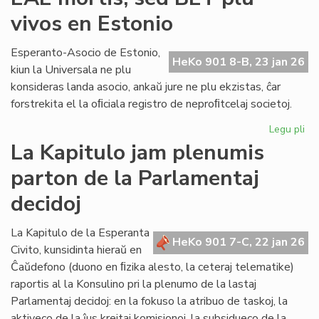
lin
vivos en Estonio
en
la
po
Esperanto-Asocio de Estonio,
HeKo 901 8-B, 23 jan 26
PE
kiun la Universala ne plu
ma
konsideras landa asocio, ankaŭ jure ne plu ekzistas, ĉar
forstrekita el la oﬁciala registro de neproﬁtcelaj societoj.
Legu pli
pri
EA
La Kapitulo jam plenumis
mor
parton de la Parlamentaj
se
BE
decidoj
plu
viv
La Kapitulo de la Esperanta
en
HeKo 901 7-C, 22 jan 26
Civito, kunsidinta hieraŭ en
Es
Ĉaŭdefono (duono en ﬁzika alesto, la ceteraj telematike)
raportis al la Konsulino pri la plenumo de la lastaj
Parlamentaj decidoj: en la fokuso la atribuo de taskoj, la
aktiveco de la ĵus kreitaj komisionoj, la subsidueco de la