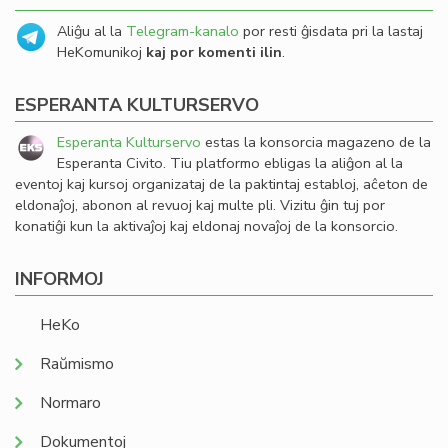
Aliĝu al la
Telegram-kanalo
por resti ĝisdata pri la lastaj
HeKomunikoj
kaj por komenti ilin
.
ESPERANTA KULTURSERVO
Esperanta Kulturservo
estas la konsorcia magazeno de la
Esperanta Civito. Tiu platformo ebligas la aliĝon al la
eventoj kaj kursoj organizataj de la paktintaj establoj, aĉeton de
eldonaĵoj, abonon al revuoj kaj multe pli. Vizitu ĝin tuj por
konatiĝi kun la aktivaĵoj kaj eldonaj novaĵoj de la konsorcio.
INFORMOJ
HeKo
Raŭmismo
Normaro
Dokumentoj