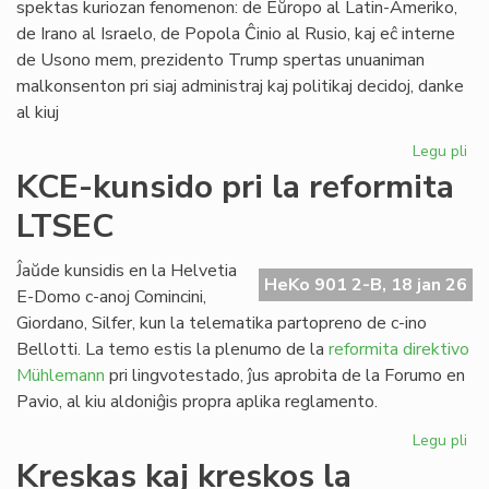
spektas kuriozan fenomenon: de Eŭropo al Latin-Ameriko,
de Irano al Israelo, de Popola Ĉinio al Rusio, kaj eĉ interne
de Usono mem, prezidento Trump spertas unuaniman
malkonsenton pri siaj administraj kaj politikaj decidoj, danke
al kiuj
Legu pli
pri
Tr
KCE-kunsido pri la reformita
kr
LTSEC
la
un
ĉir
Ĵaŭde kunsidis en la Helvetia
HeKo 901 2-B, 18 jan 26
si
E-Domo c-anoj Comincini,
Giordano, Silfer, kun la telematika partopreno de c-ino
Bellotti. La temo estis la plenumo de la
reformita direktivo
Mühlemann
pri lingvotestado, ĵus aprobita de la Forumo en
Pavio, al kiu aldoniĝis propra aplika reglamento.
Legu pli
pri
KC
Kreskas kaj kreskos la
ku