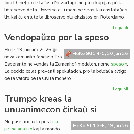
Ionel Oneț ekde la ĵusa Novjartago ne plu okupiĝas pri la
libroservo de la Universala; li mem ne scias, kiu anstataŭos
lin, kaj ĉu entute la libroservo plu ekzistos en Roterdamo.
Legu pli
pri
Ion
Vendopaŭzo por la speso
On
do
Ekde 19 januaro 2026 ĝis
sia
HeKo 901 4-C, 20 jan 26
nova komuniko fonduso Pro
ad
Esperanto ne vendas la Zamenhof-medalon, nome
spesojn
.
ri
La decido celas preventi spekulacion, pro la baldaŭa altigo
de la valoro de la Civita monero.
Legu pli
pri
Ve
Trumpo kreas la
po
unuanimecon ĉirkaŭ si
la
sp
Ne pasis monato post
nia
HeKo 901 3-E, 19 jan 26
jarﬁna analizo
kaj la mondo