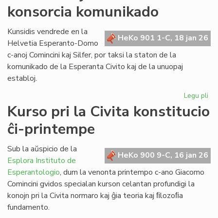
konsorcia komunikado
pri
la
ref
Kunsidis vendrede en la
HeKo 901 1-C, 18 jan 26
LT
Helvetia Esperanto-Domo
c-anoj Comincini kaj Silfer, por taksi la staton de la
komunikado de la Esperanta Civito kaj de la unuopaj
establoj.
Legu pli
pri
Kr
Kurso pri la Civita konstitucio
kaj
ĉi-printempe
kr
la
ko
Sub la aŭspicio de la
HeKo 900 9-C, 16 jan 26
ko
Esplora Instituto de
Esperantologio
, dum la venonta printempo c-ano Giacomo
Comincini gvidos specialan kurson celantan profundigi la
konojn pri la Civita normaro kaj ĝia teoria kaj ﬁlozoﬁa
fundamento.