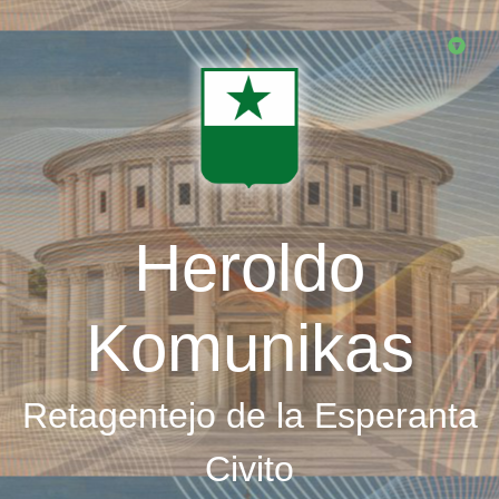
Skip
to
main
content
Heroldo
Komunikas
Retagentejo de la Esperanta
Civito