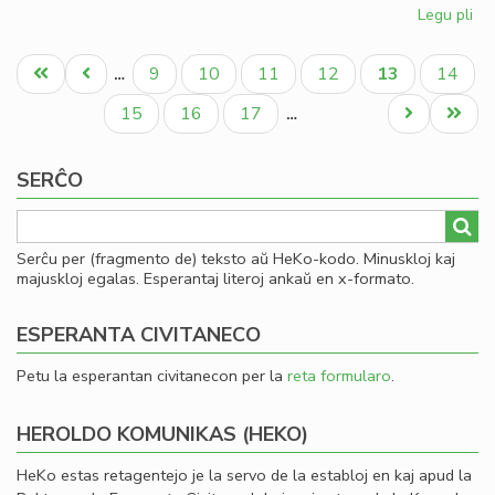
Legu pli
pri
Ku
Pagination
pri
Unua
Antaŭa
Paĝo
Paĝo
Paĝo
Paĝo
Aktuala
Paĝo
9
10
11
12
13
14
…
la
paĝo
paĝo
paĝo
Civ
Paĝo
Paĝo
Paĝo
Next
Last
15
16
17
…
kon
page
page
ĉi-
SERĈO
pr
Serĉu per (fragmento de) teksto aŭ HeKo-kodo. Minuskloj kaj
majuskloj egalas. Esperantaj literoj ankaŭ en x-formato.
ESPERANTA CIVITANECO
Petu la esperantan civitanecon per la
reta formularo
.
HEROLDO KOMUNIKAS (HEKO)
HeKo estas retagentejo je la servo de la establoj en kaj apud la