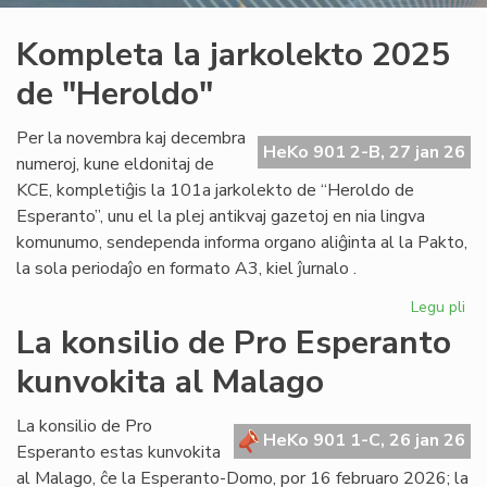
Kompleta la jarkolekto 2025
de "Heroldo"
Per la novembra kaj decembra
HeKo 901 2-B, 27 jan 26
numeroj, kune eldonitaj de
KCE, kompletiĝis la 101a jarkolekto de “Heroldo de
Esperanto”, unu el la plej antikvaj gazetoj en nia lingva
komunumo, sendependa informa organo aliĝinta al la Pakto,
la sola periodaĵo en formato A3, kiel ĵurnalo .
Legu pli
pri
Ko
La konsilio de Pro Esperanto
la
kunvokita al Malago
jar
20
de
La konsilio de Pro
HeKo 901 1-C, 26 jan 26
"H
Esperanto estas kunvokita
al Malago, ĉe la Esperanto-Domo, por 16 februaro 2026; la