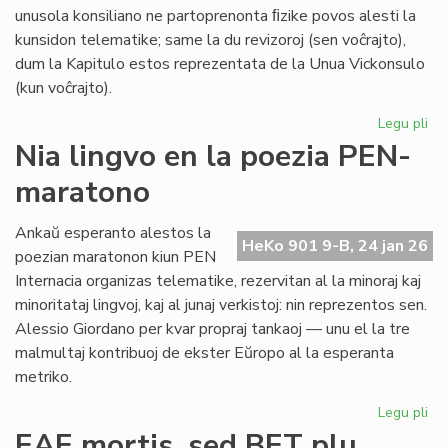
unusola konsiliano ne partoprenonta ﬁzike povos alesti la
kunsidon telematike; same la du revizoroj (sen voĉrajto),
dum la Kapitulo estos reprezentata de la Unua Vickonsulo
(kun voĉrajto).
Legu pli
pri
La
Nia lingvo en la poezia PEN-
kon
maratono
de
Pr
Es
Ankaŭ esperanto alestos la
HeKo 901 9-B, 24 jan 26
ku
poezian maratonon kiun PEN
al
Internacia organizas telematike, rezervitan al la minoraj kaj
Ma
minoritataj lingvoj, kaj al junaj verkistoj: nin reprezentos sen.
Alessio Giordano per kvar propraj tankaoj — unu el la tre
malmultaj kontribuoj de ekster Eŭropo al la esperanta
metriko.
Legu pli
pri
Ni
EAE mortis, sed BET plu