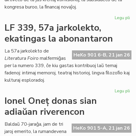
kongresa buroo, la ﬁnancaj novaĵoj.
Legu pli
pri
La
LF 339, 57a jarkolekto,
Kap
ekatingas la abonantaron
ja
pl
pa
La 57a jarkolekto de
HeKo 901 6-B, 21 jan 26
de
Literatura Foiro
malfermiĝas
la
per la numero 339, ĉe kiu gastas kontribuoj laŭ temaj
Pa
fadenoj: intimaj memoroj, teatraj historioj, lingva ﬁlozoﬁo kaj
dec
kulturaj esploradoj.
Legu pli
pri
LF
Ionel Oneț donas sian
33
adiaŭan riverencon
57
jar
ek
Baldaŭ 70-jaraĝa, jam de tri
HeKo 901 5-A, 21 jan 26
la
jaroj emerito, la rumandevena
ab