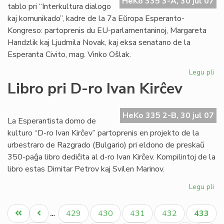
HeKo 335 3-A, 30 jul 07
EE
tablo pri “Interkultura dialogo
ko
kaj komunikado”, kadre de la 7a Eŭropa Esperanto-
Kongreso: partoprenis du EU-parlamentaninoj, Margareta
Handzlik kaj Ljudmila Novak, kaj eksa senatano de la
Esperanta Civito, mag. Vinko Ošlak.
Legu pli
pri
Un
Libro pri D-ro Ivan Kirĉev
ro
tab
en
HeKo 335 2-B, 30 jul 07
La Esperantista domo de
la
kulturo “D-ro Ivan Kirĉev” partoprenis en projekto de la
EE
urbestraro de Razgrado (Bulgario) pri eldono de preskaŭ
ko
350-paĝa libro dediĉita al d-ro Ivan Kirĉev. Kompilintoj de la
libro estas Dimitar Petrov kaj Svilen Marinov.
Legu pli
pri
Lib
Pagination
pri
Unua
Antaŭa
Paĝo
Paĝo
Paĝo
Paĝo
Aktual
429
430
431
432
433
…
D-