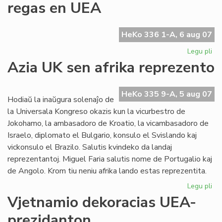
regas en UEA
en
la
UE
HeKo 336 1-A, 6 aug 07
Ko
Legu pli
pri
La
Azia UK sen afrika reprezento
Ty
ge
plu
HeKo 335 9-A, 5 aug 07
Hodiaŭ la inaŭgura solenaĵo de
re
la Universala Kongreso okazis kun la vicurbestro de
en
Jokohamo, la ambasadoro de Kroatio, la vicambasadoro de
UE
Israelo, diplomato el Bulgario, konsulo el Svislando kaj
vickonsulo el Brazilo. Salutis kvindeko da landaj
reprezentantoj. Miguel Faria salutis nome de Portugalio kaj
de Angolo. Krom tiu neniu afrika lando estas reprezentita.
Legu pli
pri
Az
Vjetnamio dekoracias UEA-
UK
prezidanton
se