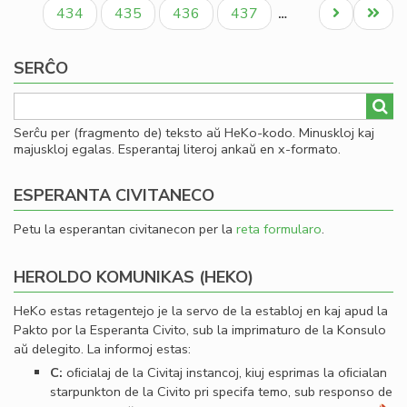
paĝo
paĝo
paĝo
ro
Paĝo
Paĝo
Paĝo
Paĝo
Next
Last
434
435
436
437
…
Iva
page
page
Kir
SERĈO
Serĉu per (fragmento de) teksto aŭ HeKo-kodo. Minuskloj kaj
majuskloj egalas. Esperantaj literoj ankaŭ en x-formato.
ESPERANTA CIVITANECO
Petu la esperantan civitanecon per la
reta formularo
.
HEROLDO KOMUNIKAS (HEKO)
HeKo estas retagentejo je la servo de la establoj en kaj apud la
Pakto por la Esperanta Civito, sub la imprimaturo de la Konsulo
aŭ delegito. La informoj estas:
C:
oﬁcialaj de la Civitaj instancoj, kiuj esprimas la oﬁcialan
starpunkton de la Civito pri specifa temo, sub responso de