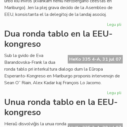
urbo kiu invitis (kvankam neniu hercbergano ĉeestas en
Mariburgo). Jen la plej grava decido de la Asembleo de
EEU, konsistanta el la delegitoj de la landaj asocioj.
Legu pli
pri
EE
Dua ronda tablo en la EEU-
ko
kongreso
pli
oft
Sub la gvido de Eva
HeKo 335 4-A, 31 jul 07
Barandovska-Frank la dua
ronda tablo pri interkultura dialogo dum la Eŭropa
Esperanto-Kongreso en Mariburgo proponis intervenojn de
Sean O” Riain, Alex Kadar kaj François Lo Jacomo.
Legu pli
pri
Du
Unua ronda tablo en la EEU-
ro
kongreso
tab
en
la
Hieraŭ disvolviĝis la unua ronda