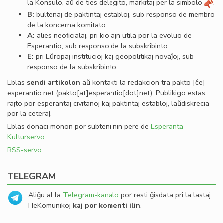
la Konsulo, aŭ de ties delegito, markitaj per la simbolo
.
B:
bultenaj de paktintaj establoj, sub responso de membro
de la koncerna komitato.
A:
alies neoﬁcialaj, pri kio ajn utila por la evoluo de
Esperantio, sub responso de la subskribinto.
E:
pri Eŭropaj institucioj kaj geopolitikaj novaĵoj, sub
responso de la subskribinto.
Eblas
sendi
artikolon
aŭ kontakti la redakcion tra
pakto
[ĉe]
esperantio
.
net
(pakto[at]esperantio[dot]net)
. Publikigo estas
rajto por esperantaj civitanoj kaj paktintaj establoj, laŭdiskrecia
por la ceteraj.
Eblas donaci monon por subteni nin pere de
Esperanta
Kulturservo
.
RSS-servo
TELEGRAM
Aliĝu al la
Telegram-kanalo
por resti ĝisdata pri la lastaj
HeKomunikoj
kaj por komenti ilin
.