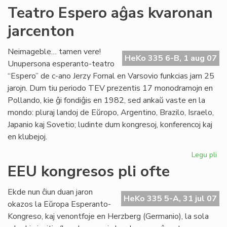
Kur
Teatro Espero aĝas kvaronan
en
jarcenton
To
Neimageble… tamen vere!
HeKo 335 6-B, 1 aug 07
Unupersona esperanto-teatro
“Espero” de c-ano Jerzy Fornal en Varsovio funkcias jam 25
jarojn. Dum tiu periodo TEV prezentis 17 monodramojn en
Pollando, kie ĝi fondiĝis en 1982, sed ankaŭ vaste en la
mondo: pluraj landoj de Eŭropo, Argentino, Brazilo, Israelo,
Japanio kaj Sovetio; ludinte dum kongresoj, konferencoj kaj
en klubejoj.
Legu pli
pri
Te
EEU kongresos pli ofte
Es
aĝ
Ekde nun ĉiun duan jaron
kv
HeKo 335 5-A, 31 jul 07
okazos la Eŭropa Esperanto-
jar
Kongreso, kaj venontfoje en Herzberg (Germanio), la sola