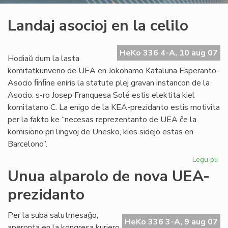
Landaj asocioj en la celilo
HeKo 336 4-A, 10 aug 07
Hodiaŭ dum la lasta
komitatkunveno de UEA en Jokohamo Kataluna Esperanto-
Asocio ﬁnﬁne eniris la statute plej gravan instancon de la
Asocio: s-ro Josep Franquesa Solé estis elektita kiel
komitatano C. La enigo de la KEA-prezidanto estis motivita
per la fakto ke “necesas reprezentanto de UEA ĉe la
komisiono pri lingvoj de Unesko, kies sidejo estas en
Barcelono”.
Legu pli
pri
La
Unua alparolo de nova UEA-
aso
prezidanto
en
la
cel
Per la suba salutmesaĝo,
HeKo 336 3-A, 9 aug 07
aperonta en la kongresa kuriero