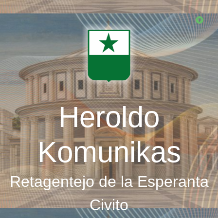
Skip
to
main
content
Heroldo
Komunikas
Retagentejo de la Esperanta
Civito