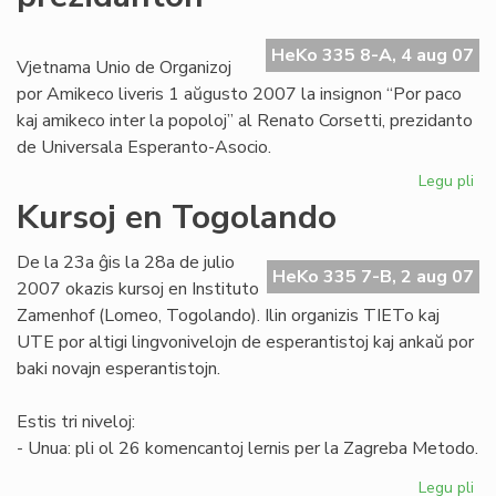
afr
re
HeKo 335 8-A, 4 aug 07
Vjetnama Unio de Organizoj
por Amikeco liveris 1 aŭgusto 2007 la insignon “Por paco
kaj amikeco inter la popoloj” al Renato Corsetti, prezidanto
de Universala Esperanto-Asocio.
Legu pli
pri
Vj
Kursoj en Togolando
de
UE
De la 23a ĝis la 28a de julio
pr
HeKo 335 7-B, 2 aug 07
2007 okazis kursoj en Instituto
Zamenhof (Lomeo, Togolando). Ilin organizis TIETo kaj
UTE por altigi lingvonivelojn de esperantistoj kaj ankaŭ por
baki novajn esperantistojn.
Estis tri niveloj:
- Unua: pli ol 26 komencantoj lernis per la Zagreba Metodo.
Legu pli
pri