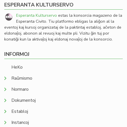
ESPERANTA KULTURSERVO
Esperanta Kulturservo
estas la konsorcia magazeno de la
Esperanta Civito. Tiu platformo ebligas la aliĝon al la
eventoj kaj kursoj organizataj de la paktintaj establoj, aĉeton de
eldonaĵoj, abonon al revuoj kaj multe pli. Vizitu ĝin tuj por
konatiĝi kun la aktivaĵoj kaj eldonaj novaĵoj de la konsorcio.
INFORMOJ
HeKo
Raŭmismo
Normaro
Dokumentoj
Establoj
Instancoj