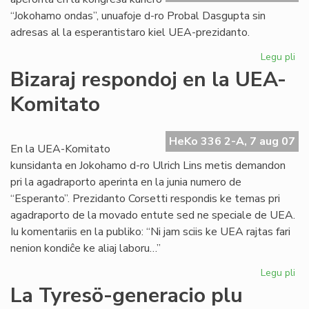
“Jokohamo ondas”, unuafoje d-ro Probal Dasgupta sin
adresas al la esperantistaro kiel UEA-prezidanto.
Legu pli
pri
Un
Bizaraj respondoj en la UEA-
alp
Komitato
de
no
UE
HeKo 336 2-A, 7 aug 07
pr
En la UEA-Komitato
kunsidanta en Jokohamo d-ro Ulrich Lins metis demandon
pri la agadraporto aperinta en la junia numero de
“Esperanto”. Prezidanto Corsetti respondis ke temas pri
agadraporto de la movado entute sed ne speciale de UEA.
Iu komentariis en la publiko: “Ni jam sciis ke UEA rajtas fari
nenion kondiĉe ke aliaj laboru…”
Legu pli
pri
Biz
La Tyresö-generacio plu
re