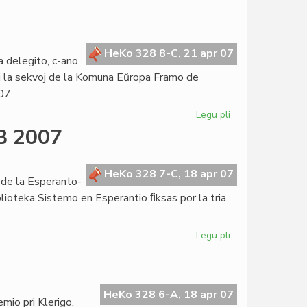
Corsetti
forlasos
la
UEA-
HeKo 328 8-C, 21 apr 07
a delegito, c-ano
estraron
pri la sekvoj de la Komuna Eŭropa Framo de
07.
Legu pli
pri
Kolokvo
EB 2007
pri
KEFR
en
HeKo 328 7-C, 18 apr 07
o de la Esperanto-
Parizo
blioteka Sistemo en Esperantio ﬁksas por la tria
Legu pli
pri
Jam
o
tri
iniciatoj
okaze
HeKo 328 6-A, 18 apr 07
mio pri Klerigo,