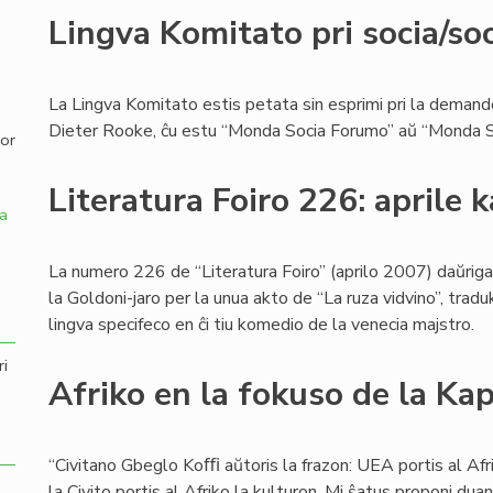
Lingva Komitato pri socia/soc
,
La Lingva Komitato estis petata sin esprimi pri la demando
Dieter Rooke, ĉu estu “Monda Socia Forumo” aŭ “Monda S
por
Literatura Foiro 226: aprile k
a
La numero 226 de “Literatura Foiro” (aprilo 2007) daŭriga
la Goldoni-jaro per la unua akto de “La ruza vidvino”, traduk
lingva specifeco en ĉi tiu komedio de la venecia majstro.
ri
Afriko en la fokuso de la Kap
“Civitano Gbeglo Koﬃ aŭtoris la frazon: UEA portis al Afr
la Civito portis al Afriko la kulturon. Mi ŝatus proponi du