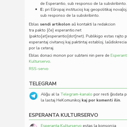
de Esperantio, sub responso de la subskribinto.
E:
pri Eŭropaj institucioj kaj geopolitikaj novaĵoj
sub responso de la subskribinto.
Eblas
sendi
artikolon
aŭ kontakti la redakcion
tra
pakto
[ĉe]
esperantio
.
net
(pakto[at]esperantio[dot]net)
. Publikigo estas rajto 
esperantaj civitanoj kaj paktintaj establoj, laŭdiskrecia
por la ceteraj.
Eblas donaci monon por subteni nin pere de
Esperant
Kulturservo
.
RSS-servo
TELEGRAM
Aliĝu al la
Telegram-kanalo
por resti ĝisdata p
la lastaj HeKomunikoj
kaj por komenti ilin
.
ESPERANTA KULTURSERVO
Esperanta Kulturservo
estas la konsorcia