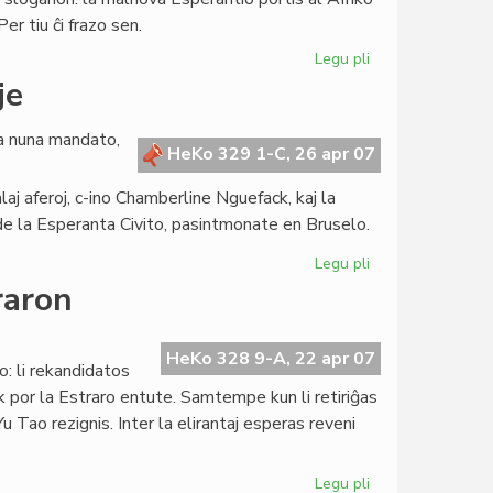
brile
er tiu ĉi frazo sen.
Legu pli
pri
Afriko
je
en
la
la nuna mandato,
fokuso
HeKo 329 1-C, 26 apr 07
de
aj aferoj, c-ino Chamberline Nguefack, kaj la
la
Kapitulo
 de la Esperanta Civito, pasintmonate en Bruselo.
Legu pli
pri
La
raron
Kapitulo
kunsidas
unuafoje
HeKo 328 9-A, 22 apr 07
: li rekandidatos
 por la Estraro entute. Samtempe kun li retiriĝas
u Tao rezignis. Inter la elirantaj esperas reveni
Legu pli
pri