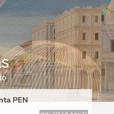
as
to
anta PEN
HeKo 329 7-B, 8 maj 07