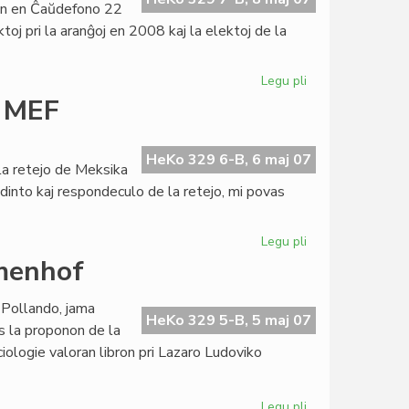
on en Ĉaŭdefono 22
oj pri la aranĝoj en 2008 kaj la elektoj de la
Legu pli
pri
Asembleo
i MEF
2007
de
la
HeKo 329 6-B, 6 maj 07
la retejo de Meksika
Esperanta
ndinto kaj respondeculo de la retejo, mi povas
PEN
Legu pli
pri
Demento
amenhof
post
misfamigo
 Pollando, jama
pri
HeKo 329 5-B, 5 maj 07
s la proponon de la
MEF
ologie valoran libron pri Lazaro Ludoviko
Legu pli
pri