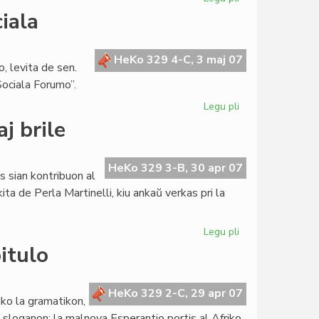
Zelazny
iala
verkos
libron
pri
HeKo 329 4-C, 3 maj 07
, levita de sen.
Zamenhof
ociala Forumo”.
Legu pli
pri
Lingva
aj brile
Komitato
pri
socia/sociala
HeKo 329 3-B, 30 apr 07
s sian kontribuon al
ita de Perla Martinelli, kiu ankaŭ verkas pri la
Legu pli
pri
Literatura
itulo
Foiro
226:
aprile
HeKo 329 2-C, 29 apr 07
iko la gramatikon,
kaj
an sloganon: la malnova Esperantio portis al Afriko