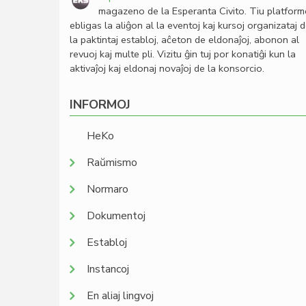
magazeno de la Esperanta Civito. Tiu platfor
ebligas la aliĝon al la eventoj kaj kursoj organizataj 
la paktintaj establoj, aĉeton de eldonaĵoj, abonon al
revuoj kaj multe pli. Vizitu ĝin tuj por konatiĝi kun la
aktivaĵoj kaj eldonaj novaĵoj de la konsorcio.
INFORMOJ
HeKo
Raŭmismo
Normaro
Dokumentoj
Establoj
Instancoj
En aliaj lingvoj