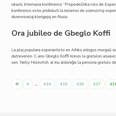
okazis Internacia konferenco “Propedeŭtika rolo de Espera
konferenco estis pridiskuti la iniciaton de sciencistoj-es
diversnivelaj klerigejoj en Rusio.
Ora jubileo de Gbeglo Koffi
La plej populara esperantisto en Afriko atingos morgaŭ s
datrevenon. C-ano Gbeglo Koﬃ ricevis la gratulon unuavic
sen. Nelly Holevitch, al kiu aldoniĝis la persona gratulo d
Pagination
Unua
Antaŭa
Paĝo
Paĝo
Paĝo
Paĝo
Ak
434
435
436
437
43
…
paĝo
paĝo
pa