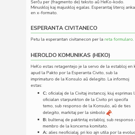
Serĉu per (fragmento de) teksto aŭ HeKo-kodo.
Minuskloj kaj majuskloj egalas. Esperantaj literoj ank
en x-formato.
ESPERANTA CIVITANECO
Petu la esperantan civitanecon per la
reta formularo
.
HEROLDO KOMUNIKAS (HEKO)
HeKo estas retagentejo je la servo de la establoj en 
apud la Pakto por la Esperanta Civito, sub la
imprimaturo de la Konsulo aŭ delegito. La informoj
estas:
C:
oﬁcialaj de la Civitaj instancoj, kiuj esprimas 
oﬁcialan starpunkton de la Civito pri specifa
temo, sub responso de la Konsulo, aŭ de ties
delegito, markitaj per la simbolo
.
B:
bultenaj de paktintaj establoj, sub responso
membro de la koncerna komitato.
A:
alies neoﬁcialaj, pri kio ajn utila por la evolu