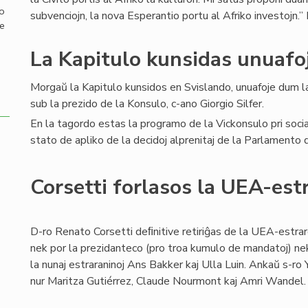
mo
subvenciojn, la nova Esperantio portu al Afriko investojn.” P
de
La Kapitulo kunsidas unuafo
Morgaŭ la Kapitulo kunsidos en Svislando, unuafoje dum 
sub la prezido de la Konsulo, c-ano Giorgio Silfer.
En la tagordo estas la programo de la Vickonsulo pri social
stato de apliko de la decidoj alprenitaj de la Parlamento
Corsetti forlasos la UEA-est
D-ro Renato Corsetti deﬁnitive retiriĝas de la UEA-estraro
nek por la prezidanteco (pro troa kumulo de mandatoj) nek
la nunaj estraraninoj Ans Bakker kaj Ulla Luin. Ankaŭ s-ro Y
nur Maritza Gutiérrez, Claude Nourmont kaj Amri Wandel.