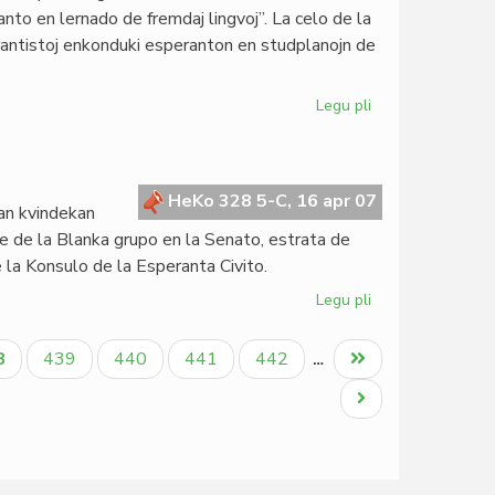
de
nto en lernado de fremdaj lingvoj”. La celo de la
ITEB
perantistoj enkonduki esperanton en studplanojn de
2007
Legu pli
pri
Didaktika
kolokvo
en
Moskvo
HeKo 328 5-C, 16 apr 07
ian kvindekan
e de la Blanka grupo en la Senato, estrata de
e la Konsulo de la Esperanta Civito.
Legu pli
pri
Ora
jubileo
tuala
Paĝo
Paĝo
Paĝo
Paĝo
Last
8
439
440
441
442
…
de
ĝo
page
Gbeglo
Next
Koffi
page