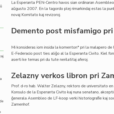
La Esperanta PEN-Centro havos sian ordinaran Asemble
aŭ
aŭgusto 2007. En la tagordo plej rimarkindaj estas la punkt
novaj Komitato kaj revizoroj.
Demento post misfamigo pr
Mi konsideras iom insida la komenton* pri la malapero de 
E-Federacio post ties aliĝo al la Esperanta Civito. Kiel fo
kaj
aserti ke temas pri du tute nerilatitaj aferoj.
Zelazny verkos libron pri Z
la
Prof. d-ro hab. Walter Zelazny, rektoro de universitato en
Konsulo de la Esperanta Civito kaj nuna senatano, akcepti
ĝenerala Asembleo de LF-koop verki historiograﬁe kaj soci
 de
Zamenhof.
o