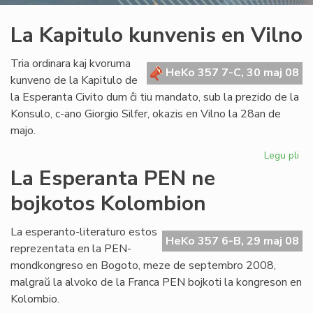
La Kapitulo kunvenis en Vilno
Tria ordinara kaj kvoruma
HeKo 357 7-C, 30 maj 08
kunveno de la Kapitulo de
la Esperanta Civito dum ĉi tiu mandato, sub la prezido de la
Konsulo, c-ano Giorgio Silfer, okazis en Vilno la 28an de
majo.
Legu pli
pri
La
La Esperanta PEN ne
Kap
bojkotos Kolombion
ku
en
Vil
La esperanto-literaturo estos
HeKo 357 6-B, 29 maj 08
reprezentata en la PEN-
mondkongreso en Bogoto, meze de septembro 2008,
malgraŭ la alvoko de la Franca PEN bojkoti la kongreson en
Kolombio.