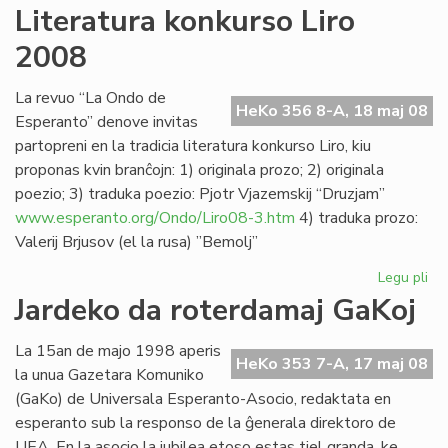
"L
Literatura konkurso Liro
lin
2008
se
Ve
de
La revuo “La Ondo de
HeKo 356 8-A, 18 maj 08
la
Esperanto” denove invitas
Jar
partopreni en la tradicia literatura konkurso Liro, kiu
proponas kvin branĉojn: 1) originala prozo; 2) originala
poezio; 3) traduka poezio: Pjotr Vjazemskij “Druzjam”
www.esperanto.org/Ondo/Liro08-3.htm
4) traduka prozo:
Valerij Brjusov (el la rusa) ”Bemolj”
Legu pli
pri
Lit
Jardeko da roterdamaj GaKoj
ko
Lir
La 15an de majo 1998 aperis
20
HeKo 353 7-A, 17 maj 08
la unua Gazetara Komuniko
(GaKo) de Universala Esperanto-Asocio, redaktata en
esperanto sub la responso de la ĝenerala direktoro de
UEA. En la asocio la jubilea etoso estas tiel granda, ke