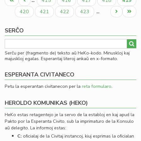
Unua
Antaŭa
Paĝo
Paĝo
Paĝo
Paĝo
Aktual
415
416
417
418
419
…
un
paĝo
paĝo
paĝo
jub
Paĝo
Paĝo
Paĝo
Paĝo
Next
Last
420
421
422
423
…
me
page
page
SERĈO
Serĉu per (fragmento de) teksto aŭ HeKo-kodo. Minuskloj kaj
majuskloj egalas. Esperantaj literoj ankaŭ en x-formato.
ESPERANTA CIVITANECO
Petu la esperantan civitanecon per la
reta formularo
.
HEROLDO KOMUNIKAS (HEKO)
HeKo estas retagentejo je la servo de la establoj en kaj apud la
Pakto por la Esperanta Civito, sub la imprimaturo de la Konsulo
aŭ delegito. La informoj estas:
C:
oﬁcialaj de la Civitaj instancoj, kiuj esprimas la oﬁcialan