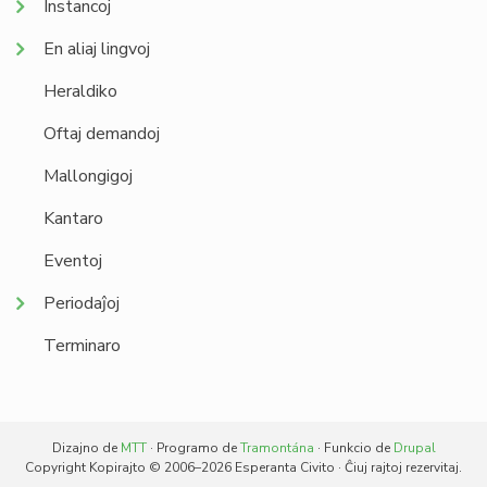
Instancoj
En aliaj lingvoj
Heraldiko
Oftaj demandoj
Mallongigoj
Kantaro
Eventoj
Periodaĵoj
Terminaro
Dizajno de
MTT
· Programo de
Tramontána
· Funkcio de
Drupal
Copyright Kopirajto © 2006–2026 Esperanta Civito · Ĉiuj rajtoj rezervitaj.