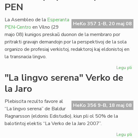
PEN
civ
Ml
La Asembleo de la
Esperanta
HeKo 357 1-B, 20 maj 08
PEN-Centro
en Vilno (29
majo 08) kunigos preskaŭ duonon de la membraro por
pritrakti gravajn demandojn por la perspektivoj de la sola
organizo de profesiaj verkistoj, redaktoroj kaj eldonistoj en
la transnacia lingvo.
Legu pli
pri
No
"La lingvo serena" Verko de
et
la Jaro
po
la
Es
Plebiscita rezulto favore al
HeKo 356 9-B, 18 maj 08
PE
“La lingvo serena” de Baldur
Ragnarsson (eldonis Edistudio), kiun pli ol 50% de la
balotintoj elektis “La Verko de la Jaro 2007”.
Legu pli
pri