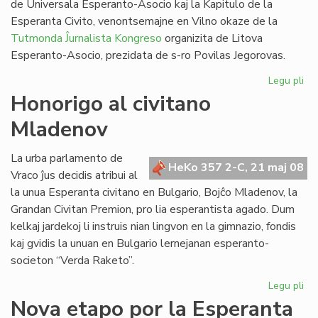
de Universala Esperanto-Asocio kaj la Kapitulo de la
Esperanta Civito, venontsemajne en Vilno okaze de la
Tutmonda Ĵurnalista Kongreso
organizita de Litova
Esperanto-Asocio, prezidata de s-ro Povilas Jegorovas.
Legu pli
pri
UE
Honorigo al civitano
Est
Mladenov
kaj
Kap
en
La urba parlamento de
HeKo 357 2-C, 21 maj 08
Vil
Vraco ĵus decidis atribui al
la unua Esperanta civitano en Bulgario, Bojĉo Mladenov, la
Grandan Civitan Premion, pro lia esperantista agado. Dum
kelkaj jardekoj li instruis nian lingvon en la gimnazio, fondis
kaj gvidis la unuan en Bulgario lernejanan esperanto-
societon “Verda Raketo”.
Legu pli
pri
Ho
Nova etapo por la Esperanta
al