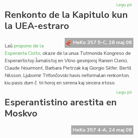
Legu pli
pri
La
Renkonto de la Kapitulo kun
Es
la UEA-estraro
PE
ne
bo
HeKo 357 5-C, 28 maj 08
Ko
Laŭ
propono de la
Esperanta Civito
, okaze de la unua Tutmonda Kongreso de
Esperantistoj-Ĵurnalistoj en Vilno gesinjoroj Ranieri Clerici,
Claude Nourmont, Barbara Pietrzak kaj Giorgio Silfer, Bertil
Nilsson, Ljubomir Trifonĉovski havis neformalan renkonton,
kiu pasis dum ĉ. tri horoj en serena kaj sincera etoso.
Legu pli
pri
Re
Esperantistino arestita en
de
Moskvo
la
Kap
ku
HeKo 357 4-A, 24 maj 08
la
UE