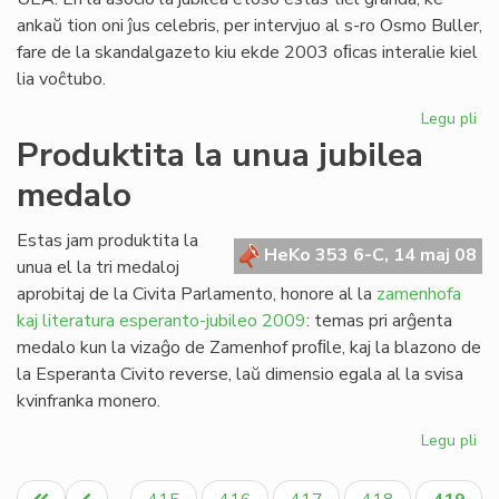
ankaŭ tion oni ĵus celebris, per intervjuo al s-ro Osmo Buller,
fare de la skandalgazeto kiu ekde 2003 oﬁcas interalie kiel
lia voĉtubo.
Legu pli
pri
Ja
Produktita la unua jubilea
da
medalo
ro
Ga
Estas jam produktita la
HeKo 353 6-C, 14 maj 08
unua el la tri medaloj
aprobitaj de la Civita Parlamento, honore al la
zamenhofa
kaj literatura esperanto-jubileo 2009
: temas pri arĝenta
medalo kun la vizaĝo de Zamenhof proﬁle, kaj la blazono de
la Esperanta Civito reverse, laŭ dimensio egala al la svisa
kvinfranka monero.
Legu pli
pri
Pro
Pagination
la