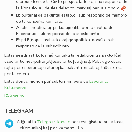
starpunkton de la Civito pri specifa temo, sub responso de
la Konsulo, aŭ de ties delegito, markitaj per la simbolo
.
B:
bultenaj de paktintaj establoj, sub responso de membro
de la koncerna komitato.
A:
alies neoﬁcialaj, pri kio ajn utila por la evoluo de
Esperantio, sub responso de la subskribinto.
E:
pri Eŭropaj institucioj kaj geopolitikaj novaĵoj, sub
responso de la subskribinto.
Eblas
sendi
artikolon
aŭ kontakti la redakcion tra
pakto
[ĉe]
esperantio
.
net
(pakto[at]esperantio[dot]net)
. Publikigo estas
rajto por esperantaj civitanoj kaj paktintaj establoj, laŭdiskrecia
por la ceteraj.
Eblas donaci monon por subteni nin pere de
Esperanta
Kulturservo
.
RSS-servo
TELEGRAM
Aliĝu al la
Telegram-kanalo
por resti ĝisdata pri la lastaj
HeKomunikoj
kaj por komenti ilin
.