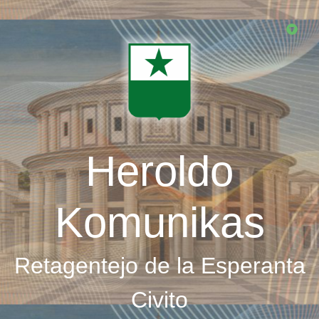
Skip
to
main
content
Heroldo
Komunikas
Retagentejo de la Esperanta
Civito