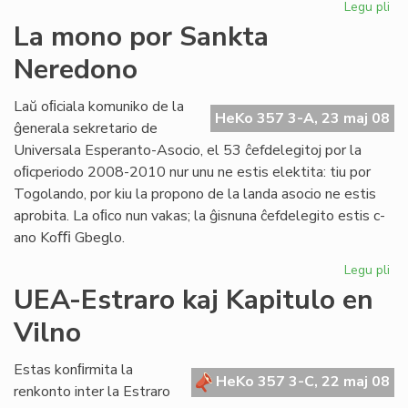
Legu pli
pri
est
Esp
La mono por Sankta
are
Neredono
en
Mo
Laŭ oﬁciala komuniko de la
HeKo 357 3-A, 23 maj 08
ĝenerala sekretario de
Universala Esperanto-Asocio, el 53 ĉefdelegitoj por la
oﬁcperiodo 2008-2010 nur unu ne estis elektita: tiu por
Togolando, por kiu la propono de la landa asocio ne estis
aprobita. La oﬁco nun vakas; la ĝisnuna ĉefdelegito estis c-
ano Koﬃ Gbeglo.
Legu pli
pri
La
UEA-Estraro kaj Kapitulo en
mo
Vilno
po
Sa
Ne
Estas konﬁrmita la
HeKo 357 3-C, 22 maj 08
renkonto inter la Estraro