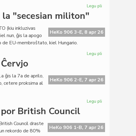
Legu pli
pri
Raŭmisma
la "secesian militon"
sukceso
en
TO (kiu inkluzivas
internacia
HeKo 906 3-E, 8 apr 26
iel nun, ĝis la apogo
konferenco
to de EU-membroŝtato, kiel Hungario.
en
Grekio
Legu pli
pri
Eŭropa
 Ĉervjo
Unio:
Usono
a ĝis la 7a de aprilo,
stimulas
HeKo 906 2-E, 7 apr 26
o, cetere proksima al
la
"secesian
militon"
Legu pli
pri
"De
por British Council
Raŭmo
al
British Council draste
Santiago"...
HeKo 906 1-B, 7 apr 26
 kun rekordo de 80%
en