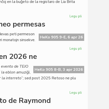
nĉoj en la buĝeto de la registaro de Lia Brita
Ĉervjo
Legu pli
pri
Ekas
rmeo permesas
la
draste
a devas peti permeson
magriga
HeKo 905 9-E, 6 apr 26
ri monatojn sinsekve.
dieto
por
Legu pli
pri
British
Labori
en 2026 ne
Council
ĉe
TEJO?
a evento de TEJO
Nur
HeKo 905 8-B, 3 apr 2026
j la eblon amuziĝi,
se
 la interreto
”; sed post 2025 Retoso ne plu
la
armeo
permesas
Legu pli
pri
Ĉu
onto de Raymond
Retoso
mortis?