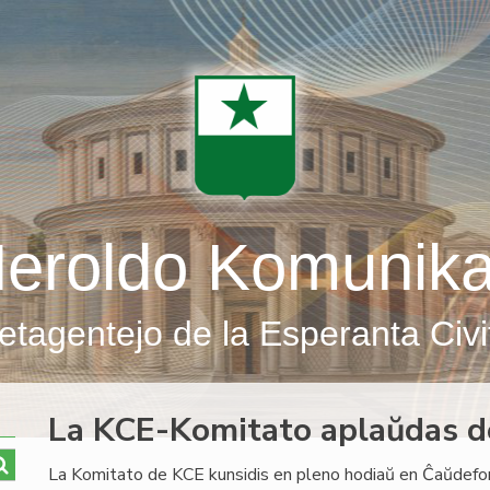
eroldo Komunik
etagentejo de la Esperanta Civi
La KCE-Komitato aplaŭdas d
La Komitato de KCE kunsidis en pleno hodiaŭ en Ĉaŭdefon