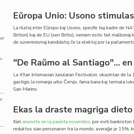
,
Eŭropa Unio: Usono stimulas 
La rilatoj inter Eŭropo kaj Usono, specife tiuj kadre de NA
Brition) kaj de EU (sen Britio), neniam estis tiel malbonaj k
por
de suverenismaj kandidatoj ĉe la elektoj por la parlamen
a
"De Raŭmo al Santiago"... en
La 49an Internacian Junularan Festivalon, okazintan de la 1
gastigis la romanja urbo Ĉervjo, fama bana kaj termala lok
San-Marino.
ri
Ekas la draste magriga dieto 
Kiel
anoncite en la pasinta novembro
, por eviti bankroton 
reduktos sian personaron tra la mondo, averaĝe je 15%,