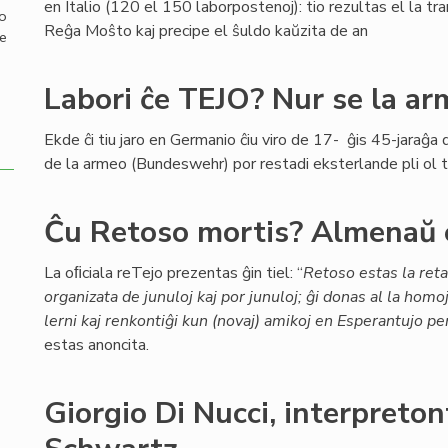
en Italio (120 el 150 laborpostenoj): tio rezultas el la tra
mo
Reĝa Moŝto kaj precipe el ŝuldo kaŭzita de an
de
Labori ĉe TEJO? Nur se la a
Ekde ĉi tiu jaro en Germanio ĉiu viro de 17- ĝis 45-jaraĝ
de la armeo (Bundeswehr) por restadi eksterlande pli ol t
Ĉu Retoso mortis? Almenaŭ 
La oﬁciala reTejo prezentas ĝin tiel: “
Retoso estas la ret
organizata de junuloj kaj por junuloj; ĝi donas al la homo
lerni kaj renkontiĝi kun (novaj) amikoj en Esperantujo per
estas anoncita.
Giorgio Di Nucci, interpret