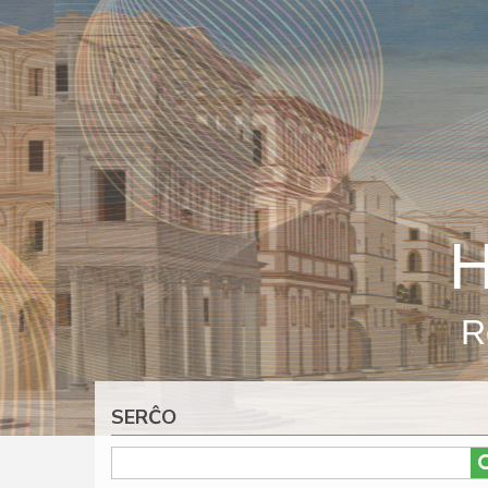
Skip
to
main
content
H
R
SERĈO