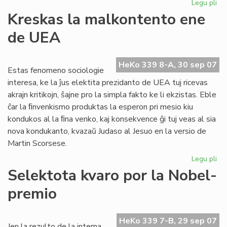
Legu pli
pri
Inv
Kreskas la malkontento ene
al
de UEA
CN
HeKo 339 8-A, 30 sep 07
Estas fenomeno sociologie
interesa, ke la ĵus elektita prezidanto de UEA tuj ricevas
akrajn kritikojn, ŝajne pro la simpla fakto ke li ekzistas. Eble
ĉar la ﬁnvenkismo produktas la esperon pri mesio kiu
kondukos al la ﬁna venko, kaj konsekvence ĝi tuj veas al sia
nova kondukanto, kvazaŭ Judaso al Jesuo en la versio de
Martin Scorsese.
Legu pli
pri
Kr
Selektota kvaro por la Nobel-
la
premio
ma
en
de
HeKo 339 7-B, 29 sep 07
UE
Jen la rezulto de la interna