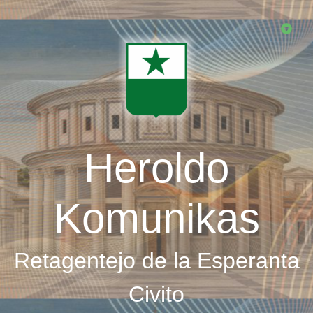
Skip
to
main
content
Heroldo
Komunikas
Retagentejo de la Esperanta
Civito