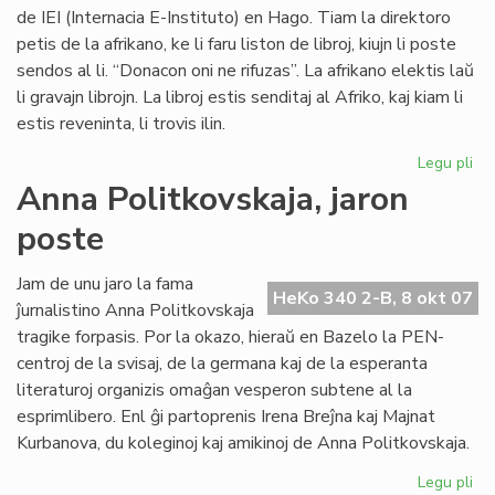
de IEI (Internacia E-Instituto) en Hago. Tiam la direktoro
petis de la afrikano, ke li faru liston de libroj, kiujn li poste
sendos al li. “Donacon oni ne rifuzas”. La afrikano elektis laŭ
li gravajn librojn. La libroj estis senditaj al Afriko, kaj kiam li
estis reveninta, li trovis ilin.
Legu pli
pri
Vul
Anna Politkovskaja, jaron
av
poste
pri
la
mo
Jam de unu jaro la fama
HeKo 340 2-B, 8 okt 07
po
ĵurnalistino Anna Politkovskaja
Afr
tragike forpasis. Por la okazo, hieraŭ en Bazelo la PEN-
centroj de la svisaj, de la germana kaj de la esperanta
literaturoj organizis omaĝan vesperon subtene al la
esprimlibero. Enl ĝi partoprenis Irena Breĵna kaj Majnat
Kurbanova, du koleginoj kaj amikinoj de Anna Politkovskaja.
Legu pli
pri