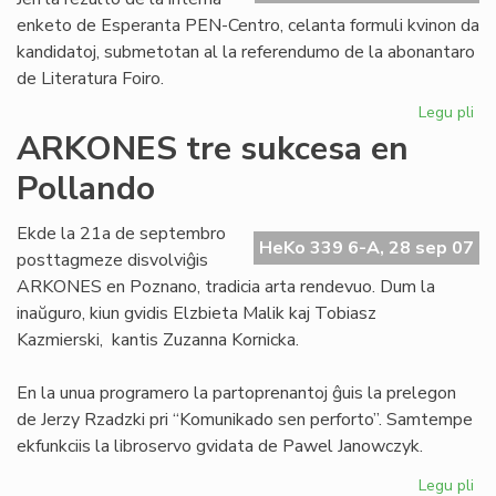
enketo de Esperanta PEN-Centro, celanta formuli kvinon da
kandidatoj, submetotan al la referendumo de la abonantaro
de Literatura Foiro.
Legu pli
pri
Se
ARKONES tre sukcesa en
kv
Pollando
po
la
No
Ekde la 21a de septembro
HeKo 339 6-A, 28 sep 07
pr
posttagmeze disvolviĝis
ARKONES en Poznano, tradicia arta rendevuo. Dum la
inaŭguro, kiun gvidis Elzbieta Malik kaj Tobiasz
Kazmierski, kantis Zuzanna Kornicka.
En la unua programero la partoprenantoj ĝuis la prelegon
de Jerzy Rzadzki pri “Komunikado sen perforto”. Samtempe
ekfunkciis la libroservo gvidata de Pawel Janowczyk.
Legu pli
pri