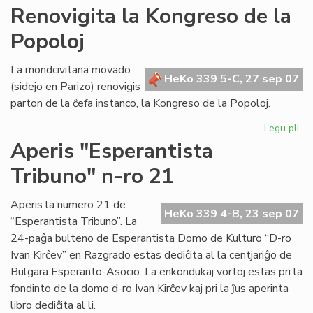
AR
Renovigita la Kongreso de la
tre
Popoloj
su
en
Po
La mondcivitana movado
HeKo 339 5-C, 27 sep 07
(sidejo en Parizo) renovigis
parton de la ĉefa instanco, la Kongreso de la Popoloj.
Legu pli
pri
Re
Aperis "Esperantista
la
Tribuno" n-ro 21
Ko
de
la
Aperis la numero 21 de
HeKo 339 4-B, 23 sep 07
Po
“Esperantista Tribuno”. La
24-paĝa bulteno de Esperantista Domo de Kulturo “D-ro
Ivan Kirĉev” en Razgrado estas dediĉita al la centjariĝo de
Bulgara Esperanto-Asocio. La enkondukaj vortoj estas pri la
fondinto de la domo d-ro Ivan Kirĉev kaj pri la ĵus aperinta
libro dediĉita al li.