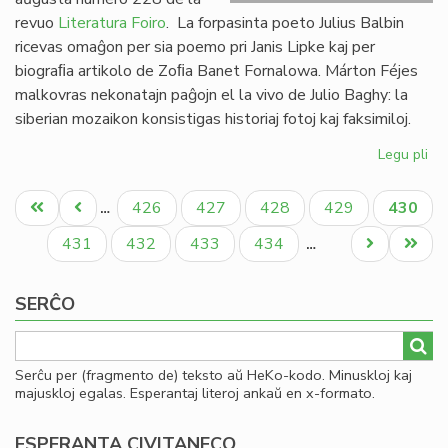
revuo
Literatura Foiro
. La forpasinta poeto Julius Balbin
ricevas omaĝon per sia poemo pri Janis Lipke kaj per
biograﬁa artikolo de Zoﬁa Banet Fornalowa. Márton Féjes
malkovras nekonatajn paĝojn el la vivo de Julio Baghy: la
siberian mozaikon konsistigas historiaj fotoj kaj faksimiloj.
Legu pli
pri
Lit
Pagination
Foi
Unua
Antaŭa
Paĝo
Paĝo
Paĝo
Paĝo
Aktual
426
427
428
429
430
…
22
paĝo
paĝo
paĝo
en
Paĝo
Paĝo
Paĝo
Paĝo
Next
Last
431
432
433
434
…
bu
page
page
SERĈO
Serĉu per (fragmento de) teksto aŭ HeKo-kodo. Minuskloj kaj
majuskloj egalas. Esperantaj literoj ankaŭ en x-formato.
ESPERANTA CIVITANECO