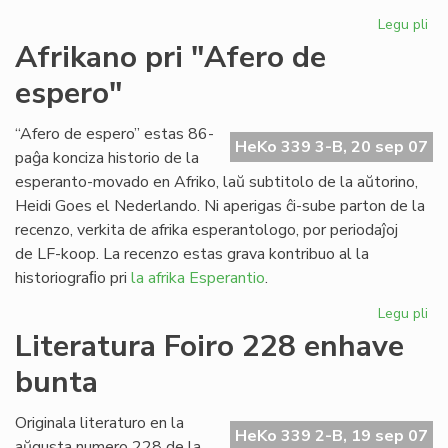
Legu pli
pri
Ap
Afrikano pri "Afero de
"Es
espero"
Tr
n-
ro
“Afero de espero” estas 86-
HeKo 339 3-B, 20 sep 07
21
paĝa konciza historio de la
esperanto-movado en Afriko, laŭ subtitolo de la aŭtorino,
Heidi Goes el Nederlando. Ni aperigas ĉi-sube parton de la
recenzo, verkita de afrika esperantologo, por periodaĵoj
de LF-koop. La recenzo estas grava kontribuo al la
historiograﬁo pri
la afrika Esperantio
.
Legu pli
pri
Af
Literatura Foiro 228 enhave
pri
bunta
"A
de
es
Originala literaturo en la
HeKo 339 2-B, 19 sep 07
aŭgusta numero 228 de la