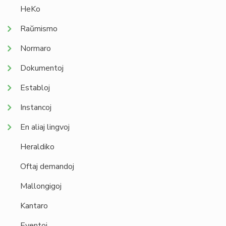
HeKo
Raŭmismo
Normaro
Dokumentoj
Establoj
Instancoj
En aliaj lingvoj
Heraldiko
Oftaj demandoj
Mallongigoj
Kantaro
Eventoj