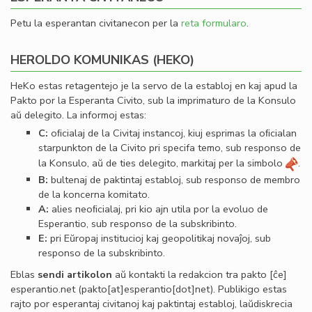
Petu la esperantan civitanecon per la
reta formularo
.
HEROLDO KOMUNIKAS (HEKO)
HeKo estas retagentejo je la servo de la establoj en kaj apud la
Pakto por la Esperanta Civito, sub la imprimaturo de la Konsulo
aŭ delegito. La informoj estas:
C:
oﬁcialaj de la Civitaj instancoj, kiuj esprimas la oﬁcialan
starpunkton de la Civito pri specifa temo, sub responso de
la Konsulo, aŭ de ties delegito, markitaj per la simbolo
.
B:
bultenaj de paktintaj establoj, sub responso de membro
de la koncerna komitato.
A:
alies neoﬁcialaj, pri kio ajn utila por la evoluo de
Esperantio, sub responso de la subskribinto.
E:
pri Eŭropaj institucioj kaj geopolitikaj novaĵoj, sub
responso de la subskribinto.
Eblas
sendi
artikolon
aŭ kontakti la redakcion tra
pakto
[ĉe]
esperantio
.
net
(pakto[at]esperantio[dot]net)
. Publikigo estas
rajto por esperantaj civitanoj kaj paktintaj establoj, laŭdiskrecia