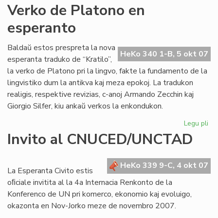
An
Verko de Platono en
Pol
esperanto
jar
po
Baldaŭ estos prespreta la nova
HeKo 340 1-B, 5 okt 07
esperanta traduko de “Kratilo”,
la verko de Platono pri la lingvo, fakte la fundamento de la
lingvistiko dum la antikva kaj meza epokoj. La tradukon
realigis, respektive revizias, c-anoj Armando Zecchin kaj
Giorgio Silfer, kiu ankaŭ verkos la enkondukon.
Legu pli
pri
Ve
Invito al CNUCED/UNCTAD
de
Pl
en
HeKo 339 9-C, 4 okt 07
La Esperanta Civito estis
es
oﬁciale invitita al la 4a Internacia Renkonto de la
Konferenco de UN pri komerco, ekonomio kaj evoluigo,
okazonta en Nov-Jorko meze de novembro 2007.