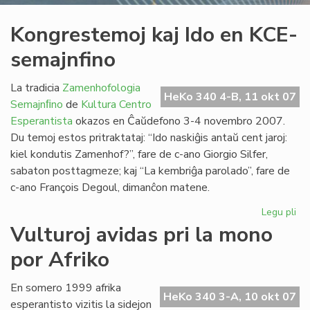
Kongrestemoj kaj Ido en KCE-
semajnfino
La tradicia
Zamenhofologia
HeKo 340 4-B, 11 okt 07
Semajnﬁno
de
Kultura Centro
Esperantista
okazos en Ĉaŭdefono 3-4 novembro 2007.
Du temoj estos pritraktataj: “Ido naskiĝis antaŭ cent jaroj:
kiel kondutis Zamenhof?”, fare de c-ano Giorgio Silfer,
sabaton posttagmeze; kaj “La kembriĝa parolado”, fare de
c-ano François Degoul, dimanĉon matene.
Legu pli
pri
Ko
Vulturoj avidas pri la mono
kaj
por Afriko
Ido
en
KC
En somero 1999 afrika
HeKo 340 3-A, 10 okt 07
se
esperantisto vizitis la sidejon