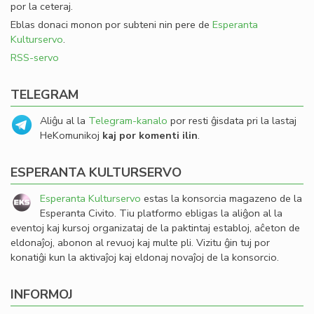
por la ceteraj.
Eblas donaci monon por subteni nin pere de
Esperanta
Kulturservo
.
RSS-servo
TELEGRAM
Aliĝu al la
Telegram-kanalo
por resti ĝisdata pri la lastaj
HeKomunikoj
kaj por komenti ilin
.
ESPERANTA KULTURSERVO
Esperanta Kulturservo
estas la konsorcia magazeno de la
Esperanta Civito. Tiu platformo ebligas la aliĝon al la
eventoj kaj kursoj organizataj de la paktintaj establoj, aĉeton de
eldonaĵoj, abonon al revuoj kaj multe pli. Vizitu ĝin tuj por
konatiĝi kun la aktivaĵoj kaj eldonaj novaĵoj de la konsorcio.
INFORMOJ