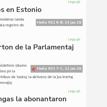
Legu pli
pri
Nia
os en Estonio
lingvo
en
onsideras landa
la
HeKo 901 8-B, 23 jan 26
iala registro de
poezia
PEN-
maratono
Legu pli
pri
EAE
rton de la Parlamentaj
mortis,
sed
BET
plu
Ĉaŭdefono (duono
HeKo 901 7-C, 22 jan 26
vivos
ino pri la
en
ribuo de taskoj, la aktiveco de la ĵus kreitaj
Estonio
novaĵoj.
Legu pli
pri
La
ingas la abonantaron
Kapitulo
jam