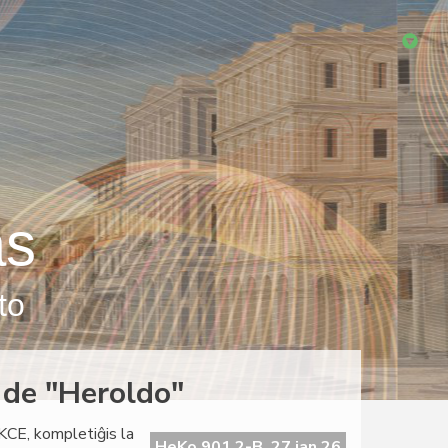
as
to
 de "Heroldo"
KCE, kompletiĝis la
HeKo 901 2-B, 27 jan 26