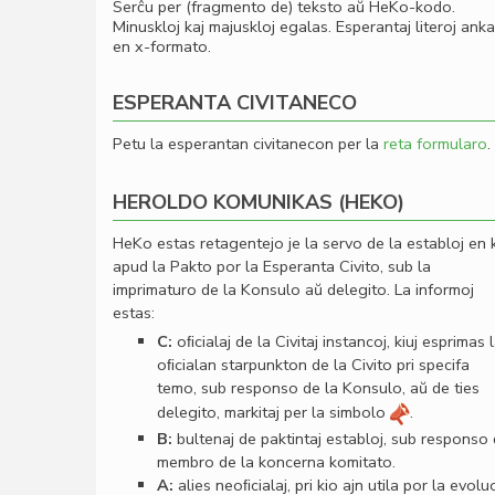
Serĉu per (fragmento de) teksto aŭ HeKo-kodo.
Minuskloj kaj majuskloj egalas. Esperantaj literoj ank
en x-formato.
ESPERANTA CIVITANECO
Petu la esperantan civitanecon per la
reta formularo
.
HEROLDO KOMUNIKAS (HEKO)
HeKo estas retagentejo je la servo de la establoj en 
apud la Pakto por la Esperanta Civito, sub la
imprimaturo de la Konsulo aŭ delegito. La informoj
estas:
C:
oﬁcialaj de la Civitaj instancoj, kiuj esprimas 
oﬁcialan starpunkton de la Civito pri specifa
temo, sub responso de la Konsulo, aŭ de ties
delegito, markitaj per la simbolo
.
B:
bultenaj de paktintaj establoj, sub responso
membro de la koncerna komitato.
A:
alies neoﬁcialaj, pri kio ajn utila por la evolu