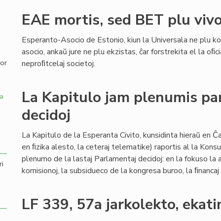
EAE mortis, sed BET plu viv
,
Esperanto-Asocio de Estonio, kiun la Universala ne plu k
asocio, ankaŭ jure ne plu ekzistas, ĉar forstrekita el la oﬁc
por
neproﬁtcelaj societoj.
La Kapitulo jam plenumis pa
a
decidoj
La Kapitulo de la Esperanta Civito, kunsidinta hieraŭ en 
en ﬁzika alesto, la ceteraj telematike) raportis al la Konsul
plenumo de la lastaj Parlamentaj decidoj: en la fokuso la at
ri
komisionoj, la subsidueco de la kongresa buroo, la ﬁnancaj 
LF 339, 57a jarkolekto, ekat