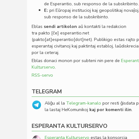
de Esperantio, sub responso de la subskribinto.
E:
pri Eŭropaj institucioj kaj geopolitikaj novaĵoj
sub responso de la subskribinto.
Eblas
sendi
artikolon
aŭ kontakti la redakcion
tra
pakto
[ĉe]
esperantio
.
net
(pakto[at]esperantio[dot]net)
. Publikigo estas rajto 
esperantaj civitanoj kaj paktintaj establoj, laŭdiskrecia
por la ceteraj.
Eblas donaci monon por subteni nin pere de
Esperant
Kulturservo
.
RSS-servo
TELEGRAM
Aliĝu al la
Telegram-kanalo
por resti ĝisdata p
la lastaj HeKomunikoj
kaj por komenti ilin
.
ESPERANTA KULTURSERVO
Esperanta Kulturservo
estas la konsorcia