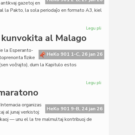
 antikvaj gazetoj en
l la Pakto, la sola periodaĵo en formato A3, kiel
Legu pli
pri
Kompleta
 kunvokita al Malago
la
jarkolekto
ĉe la Esperanto-
2025
HeKo 901 1-C, 26 jan 26
rtoprenonta ﬁzike
de
(sen voĉrajto), dum la Kapitulo estos
"Heroldo"
Legu pli
pri
La
-maratono
konsilio
de
nternacia organizas
Pro
HeKo 901 9-B, 24 jan 26
j al junaj verkistoj:
Esperanto
kaoj — unu el la tre malmultaj kontribuoj de
kunvokita
al
Malago