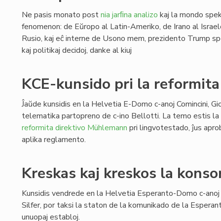
Ne pasis monato post
nia jarﬁna analizo
kaj la mondo spek
fenomenon: de Eŭropo al Latin-Ameriko, de Irano al Israel
Rusio, kaj eĉ interne de Usono mem, prezidento Trump spe
kaj politikaj decidoj, danke al kiuj
KCE-kunsido pri la reformit
Ĵaŭde kunsidis en la Helvetia E-Domo c-anoj Comincini, Gior
telematika partopreno de c-ino Bellotti. La temo estis l
reformita direktivo Mühlemann
pri lingvotestado, ĵus apro
aplika reglamento.
Kreskas kaj kreskos la kons
Kunsidis vendrede en la Helvetia Esperanto-Domo c-anoj 
Silfer, por taksi la staton de la komunikado de la Esperant
unuopaj establoj.