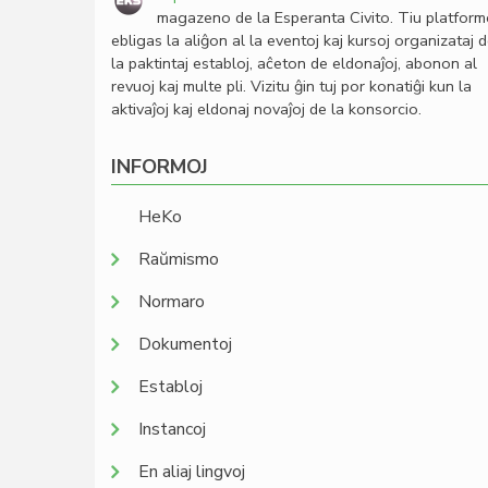
magazeno de la Esperanta Civito. Tiu platfor
ebligas la aliĝon al la eventoj kaj kursoj organizataj 
la paktintaj establoj, aĉeton de eldonaĵoj, abonon al
revuoj kaj multe pli. Vizitu ĝin tuj por konatiĝi kun la
aktivaĵoj kaj eldonaj novaĵoj de la konsorcio.
INFORMOJ
HeKo
Raŭmismo
Normaro
Dokumentoj
Establoj
Instancoj
En aliaj lingvoj