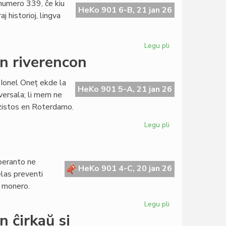
numero 339, ĉe kiu
plenumis
HeKo 901 6-B, 21 jan 26
j historioj, lingva
parton
de
la
Legu pli
pri
Parlamentaj
LF
n riverencon
decidoj
339,
57a
 Ionel Oneț ekde la
jarkolekto,
HeKo 901 5-A, 21 jan 26
versala; li mem ne
ekatingas
ekzistos en Roterdamo.
la
abonantaron
Legu pli
pri
Ionel
Oneț
donas
peranto ne
sian
HeKo 901 4-C, 20 jan 26
elas preventi
adiaŭan
a monero.
riverencon
Legu pli
pri
Vendopaŭzo
 ĉirkaŭ si
por