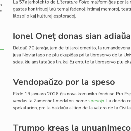
La 57a jarkolekto de
Literatura Foiro
malfermiĝas per la 
mo
gastas kontribuoj laŭ temaj fadenoj: intimaj memoroj, teatra
de
ﬁlozoﬁo kaj kulturaj esploradoj.
Ionel Oneț donas sian adiaŭa
Baldaŭ 70-jaraĝa, jam de tri jaroj emerito, la rumandevena
ĵusa Novjartago ne plu okupiĝas pri la libroservo de la Uni
scias, kiu anstataŭos lin, kaj ĉu entute la libroservo plu 
Vendopaŭzo por la speso
Ekde 19 januaro 2026 ĝis nova komuniko fonduso Pro Es
vendas la Zamenhof-medalon, nome
spesojn
. La decido c
spekulacion, pro la baldaŭa altigo de la valoro de la Civit
Trumpo kreas la unuanimecon