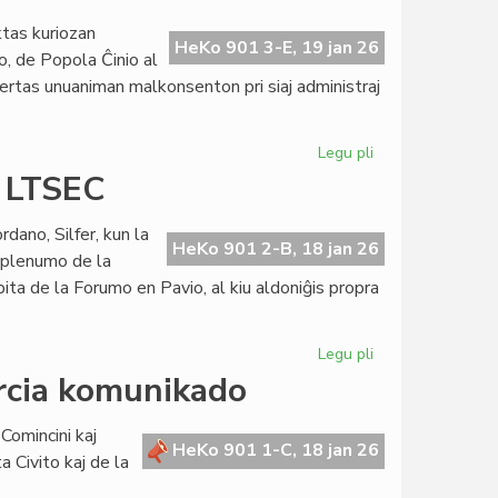
la
tas kuriozan
speso
HeKo 901 3-E, 19 jan 26
o, de Popola Ĉinio al
rtas unuaniman malkonsenton pri siaj administraj
Legu pli
pri
Trumpo
a LTSEC
kreas
la
dano, Silfer, kun la
unuanimecon
HeKo 901 2-B, 18 jan 26
a plenumo de la
ĉirkaŭ
bita de la Forumo en Pavio, al kiu aldoniĝis propra
si
Legu pli
pri
KCE-
orcia komunikado
kunsido
pri
Comincini kaj
la
HeKo 901 1-C, 18 jan 26
a Civito kaj de la
reformita
LTSEC