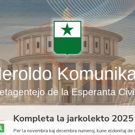
eroldo Komunik
etagentejo de la Esperanta Civi
Kompleta la jarkolekto 2025
Per la novembra kaj decembra numeroj, kune eldonitaj de 