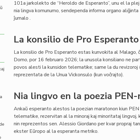
101a jarkolekto de “Heroldo de Esperanto”, unu el la plej
aŭ
nia lingva komunumo, sendependa informa organo aliĝinta a
ĵurnalo .
La konsilio de Pro Esperanto
La konsilio de Pro Esperanto estas kunvokita al Malago, 
Domo, por 16 februaro 2026; la unusola konsiliano ne pa
povos alesti la kunsidon telematike; same la du revizoroj 
kaj
reprezentata de la Unua Vickonsulo (kun voĉrajto).
Nia lingvo en la poezia PEN
la
Ankaŭ esperanto alestos la poezian maratonon kiun PEN I
telematike, rezervitan al la minoraj kaj minoritataj lingvoj, ka
nin reprezentos sen. Alessio Giordano per kvar propraj tan
 de
ekster Eŭropo al la esperanta metriko.
o