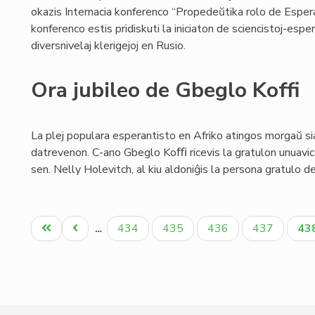
okazis Internacia konferenco “Propedeŭtika rolo de Espera
konferenco estis pridiskuti la iniciaton de sciencistoj-es
diversnivelaj klerigejoj en Rusio.
Ora jubileo de Gbeglo Koffi
La plej populara esperantisto en Afriko atingos morgaŭ s
datrevenon. C-ano Gbeglo Koﬃ ricevis la gratulon unuavic
sen. Nelly Holevitch, al kiu aldoniĝis la persona gratulo d
Pagination
Unua
Antaŭa
Paĝo
Paĝo
Paĝo
Paĝo
Ak
434
435
436
437
43
…
paĝo
paĝo
pa