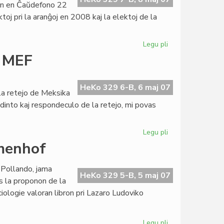
on en Ĉaŭdefono 22
oj pri la aranĝoj en 2008 kaj la elektoj de la
Legu pli
pri
Asembleo
i MEF
2007
de
la
HeKo 329 6-B, 6 maj 07
la retejo de Meksika
Esperanta
ndinto kaj respondeculo de la retejo, mi povas
PEN
Legu pli
pri
Demento
amenhof
post
misfamigo
 Pollando, jama
pri
HeKo 329 5-B, 5 maj 07
s la proponon de la
MEF
ologie valoran libron pri Lazaro Ludoviko
Legu pli
pri