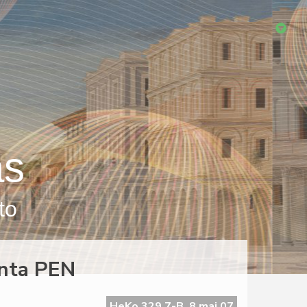
as
to
anta PEN
HeKo 329 7-B, 8 maj 07