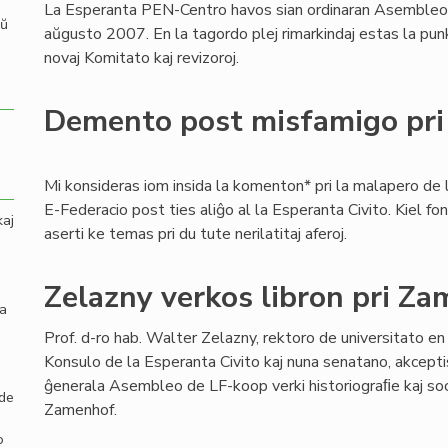
La Esperanta PEN-Centro havos sian ordinaran Asemble
aŭ
aŭgusto 2007. En la tagordo plej rimarkindaj estas la punkt
novaj Komitato kaj revizoroj.
Demento post misfamigo pr
Mi konsideras iom insida la komenton* pri la malapero de 
E-Federacio post ties aliĝo al la Esperanta Civito. Kiel fo
kaj
aserti ke temas pri du tute nerilatitaj aferoj.
Zelazny verkos libron pri Z
la
Prof. d-ro hab. Walter Zelazny, rektoro de universitato en
Konsulo de la Esperanta Civito kaj nuna senatano, akcepti
ĝenerala Asembleo de LF-koop verki historiograﬁe kaj soci
 de
Zamenhof.
o