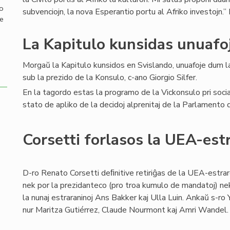
mo
subvenciojn, la nova Esperantio portu al Afriko investojn.” P
de
La Kapitulo kunsidas unuafo
Morgaŭ la Kapitulo kunsidos en Svislando, unuafoje dum 
sub la prezido de la Konsulo, c-ano Giorgio Silfer.
En la tagordo estas la programo de la Vickonsulo pri social
stato de apliko de la decidoj alprenitaj de la Parlamento
Corsetti forlasos la UEA-est
D-ro Renato Corsetti deﬁnitive retiriĝas de la UEA-estraro
nek por la prezidanteco (pro troa kumulo de mandatoj) nek
la nunaj estraraninoj Ans Bakker kaj Ulla Luin. Ankaŭ s-ro Y
nur Maritza Gutiérrez, Claude Nourmont kaj Amri Wandel.