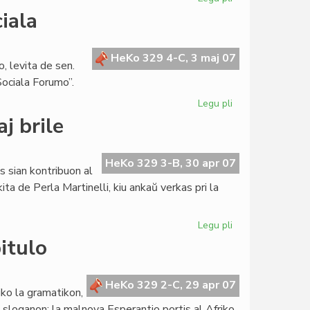
Zelazny
iala
verkos
libron
pri
HeKo 329 4-C, 3 maj 07
, levita de sen.
Zamenhof
ociala Forumo”.
Legu pli
pri
Lingva
aj brile
Komitato
pri
socia/sociala
HeKo 329 3-B, 30 apr 07
s sian kontribuon al
ita de Perla Martinelli, kiu ankaŭ verkas pri la
Legu pli
pri
Literatura
itulo
Foiro
226:
aprile
HeKo 329 2-C, 29 apr 07
iko la gramatikon,
kaj
an sloganon: la malnova Esperantio portis al Afriko