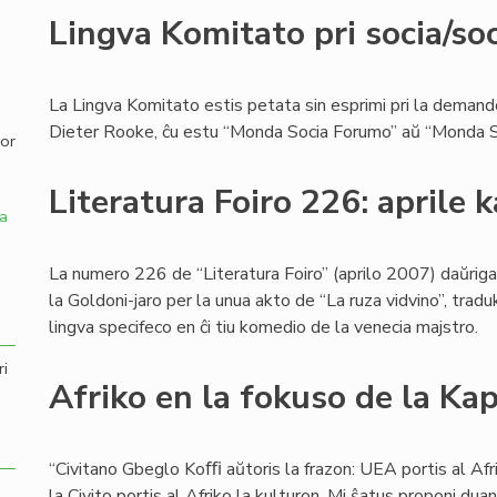
Lingva Komitato pri socia/soc
,
La Lingva Komitato estis petata sin esprimi pri la demando
Dieter Rooke, ĉu estu “Monda Socia Forumo” aŭ “Monda S
por
Literatura Foiro 226: aprile k
a
La numero 226 de “Literatura Foiro” (aprilo 2007) daŭriga
la Goldoni-jaro per la unua akto de “La ruza vidvino”, traduk
lingva specifeco en ĉi tiu komedio de la venecia majstro.
ri
Afriko en la fokuso de la Kap
“Civitano Gbeglo Koﬃ aŭtoris la frazon: UEA portis al Afr
la Civito portis al Afriko la kulturon. Mi ŝatus proponi du