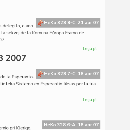
Corsetti
forlasos
la
UEA-
HeKo 328 8-C, 21 apr 07
a delegito, c-ano
estraron
pri la sekvoj de la Komuna Eŭropa Framo de
07.
Legu pli
pri
Kolokvo
EB 2007
pri
KEFR
en
HeKo 328 7-C, 18 apr 07
o de la Esperanto-
Parizo
blioteka Sistemo en Esperantio ﬁksas por la tria
Legu pli
pri
Jam
o
tri
iniciatoj
okaze
HeKo 328 6-A, 18 apr 07
mio pri Klerigo,