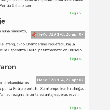
brile
er tiu ĉi frazo sen.
Legu pli
pri
Afriko
je
en
la
la nuna mandato,
fokuso
HeKo 329 1-C, 26 apr 07
de
aj aferoj, c-ino Chamberline Nguefack, kaj la
la
Kapitulo
 de la Esperanta Civito, pasintmonate en Bruselo.
Legu pli
pri
La
raron
Kapitulo
kunsidas
unuafoje
HeKo 328 9-A, 22 apr 07
: li rekandidatos
 por la Estraro entute. Samtempe kun li retiriĝas
u Tao rezignis. Inter la elirantaj esperas reveni
Legu pli
pri