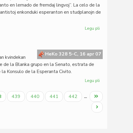
de
nto en lernado de fremdaj lingvoj”. La celo de la
ITEB
perantistoj enkonduki esperanton en studplanojn de
2007
Legu pli
pri
Didaktika
kolokvo
en
Moskvo
HeKo 328 5-C, 16 apr 07
ian kvindekan
e de la Blanka grupo en la Senato, estrata de
e la Konsulo de la Esperanta Civito.
Legu pli
pri
Ora
jubileo
tuala
Paĝo
Paĝo
Paĝo
Paĝo
Last
8
439
440
441
442
…
de
ĝo
page
Gbeglo
Next
Koffi
page