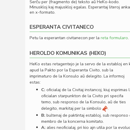
Serĉu per (fragmento de) teksto aŭ HeKo-kodo.
Minuskloj kaj majuskloj egalas. Esperantaj literoj ank
en x-formato.
ESPERANTA CIVITANECO
Petu la esperantan civitanecon per la
reta formularo
.
HEROLDO KOMUNIKAS (HEKO)
HeKo estas retagentejo je la servo de la establoj en 
apud la Pakto por la Esperanta Civito, sub la
imprimaturo de la Konsulo aŭ delegito. La informoj
estas:
C:
oﬁcialaj de la Civitaj instancoj, kiuj esprimas 
oﬁcialan starpunkton de la Civito pri specifa
temo, sub responso de la Konsulo, aŭ de ties
delegito, markitaj per la simbolo
.
B:
bultenaj de paktintaj establoj, sub responso
membro de la koncerna komitato.
A:
alies neoﬁcialaj, pri kio ajn utila por la evolu