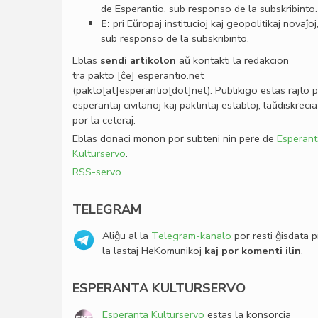
de Esperantio, sub responso de la subskribinto.
E:
pri Eŭropaj institucioj kaj geopolitikaj novaĵoj
sub responso de la subskribinto.
Eblas
sendi
artikolon
aŭ kontakti la redakcion
tra
pakto
[ĉe]
esperantio
.
net
(pakto[at]esperantio[dot]net)
. Publikigo estas rajto 
esperantaj civitanoj kaj paktintaj establoj, laŭdiskrecia
por la ceteraj.
Eblas donaci monon por subteni nin pere de
Esperant
Kulturservo
.
RSS-servo
TELEGRAM
Aliĝu al la
Telegram-kanalo
por resti ĝisdata p
la lastaj HeKomunikoj
kaj por komenti ilin
.
ESPERANTA KULTURSERVO
Esperanta Kulturservo
estas la konsorcia