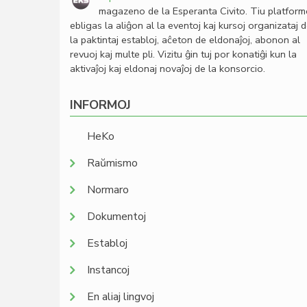
magazeno de la Esperanta Civito. Tiu platfor
ebligas la aliĝon al la eventoj kaj kursoj organizataj 
la paktintaj establoj, aĉeton de eldonaĵoj, abonon al
revuoj kaj multe pli. Vizitu ĝin tuj por konatiĝi kun la
aktivaĵoj kaj eldonaj novaĵoj de la konsorcio.
INFORMOJ
HeKo
Raŭmismo
Normaro
Dokumentoj
Establoj
Instancoj
En aliaj lingvoj