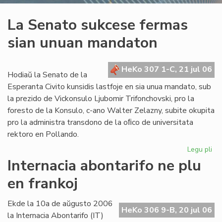
La Senato sukcese fermas
sian unuan mandaton
HeKo 307 1-C, 21 jul 06
Hodiaŭ la Senato de la
Esperanta Civito kunsidis lastfoje en sia unua mandato, sub
la prezido de Vickonsulo Ljubomir Trifonchovski, pro la
foresto de la Konsulo, c-ano Walter Zelazny, subite okupita
pro la administra transdono de la oﬁco de universitata
rektoro en Pollando.
Legu pli
pri
La
Internacia abontarifo ne plu
Se
en frankoj
su
fe
sia
Ekde la 10a de aŭgusto 2006
HeKo 306 9-B, 20 jul 06
un
la Internacia Abontarifo (IT)