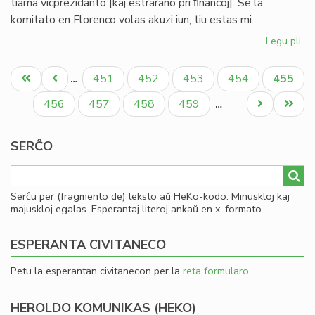
tiama vicprezidanto [kaj estrarano pri ﬁnancoj]. Se la
komitato en Florenco volas akuzi iun, tiu estas mi.
Legu pli
pri
Bul
Pagination
evi
Unua
Antaŭa
Paĝo
Paĝo
Paĝo
Paĝo
Aktual
451
452
453
454
455
…
ak
paĝo
paĝo
paĝo
pri
Paĝo
Paĝo
Paĝo
Paĝo
Next
Last
456
457
458
459
…
mi
page
page
ma
SERĈO
Serĉu per (fragmento de) teksto aŭ HeKo-kodo. Minuskloj kaj
majuskloj egalas. Esperantaj literoj ankaŭ en x-formato.
ESPERANTA CIVITANECO
Petu la esperantan civitanecon per la
reta formularo
.
HEROLDO KOMUNIKAS (HEKO)