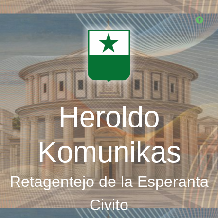
Skip
to
main
content
Heroldo
Komunikas
Retagentejo de la Esperanta
Civito