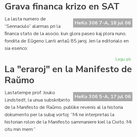
Ita
Grava financa krizo en SAT
Soc
Jun
La lasta numero de
kaj
HeKo 306 7-A, 18 jul 06
“Sennaciulo” alarmas pri la
es
ﬁnanca stato de la asocio, kun glora paseo kaj plora nuno,
fondita de Eŭgeno Lanti antaŭ 85 jaroj. Jen la editorialo en
sia esenco:
Legu pli
pri
Gr
La "eraroj" en la Manifesto de
fi
Raŭmo
kri
en
SA
Lastatempe prof. Jouko
HeKo 306 5-A, 17 jul 06
Lindstedt, la unua subskribinto
de la Manifesto de Raŭmo, publike revenis al la historia
dokumento per la subaj vortoj: “Mi ne interpretas la
historian rolon de la Manifesto sammaniere kiel la Civito. Mi
citu min mem:”