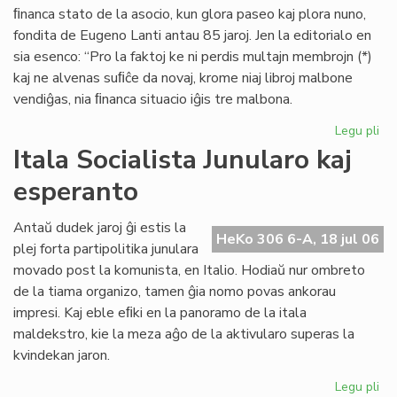
ﬁnanca stato de la asocio, kun glora paseo kaj plora nuno,
fondita de Eugeno Lanti antau 85 jaroj. Jen la editorialo en
sia esenco: “Pro la faktoj ke ni perdis multajn membrojn (*)
kaj ne alvenas suﬁĉe da novaj, krome niaj libroj malbone
vendiĝas, nia ﬁnanca situacio iĝis tre malbona.
Legu pli
pri
Gr
Itala Socialista Junularo kaj
fi
esperanto
kri
en
Se
Antaŭ dudek jaroj ĝi estis la
HeKo 306 6-A, 18 jul 06
As
plej forta partipolitika junulara
Tu
movado post la komunista, en Italio. Hodiaŭ nur ombreto
de la tiama organizo, tamen ĝia nomo povas ankorau
impresi. Kaj eble eﬁki en la panoramo de la itala
maldekstro, kie la meza aĝo de la aktivularo superas la
kvindekan jaron.
Legu pli
pri