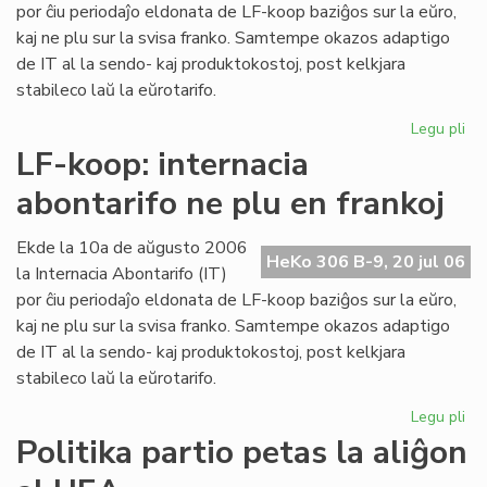
ma
por ĉiu periodaĵo eldonata de LF-koop baziĝos sur la eŭro,
kaj ne plu sur la svisa franko. Samtempe okazos adaptigo
de IT al la sendo- kaj produktokostoj, post kelkjara
stabileco laŭ la eŭrotarifo.
Legu pli
pri
Int
LF-koop: internacia
abo
abontarifo ne plu en frankoj
ne
plu
en
Ekde la 10a de aŭgusto 2006
HeKo 306 B-9, 20 jul 06
fra
la Internacia Abontarifo (IT)
por ĉiu periodaĵo eldonata de LF-koop baziĝos sur la eŭro,
kaj ne plu sur la svisa franko. Samtempe okazos adaptigo
de IT al la sendo- kaj produktokostoj, post kelkjara
stabileco laŭ la eŭrotarifo.
Legu pli
pri
LF-
Politika partio petas la aliĝon
ko
int