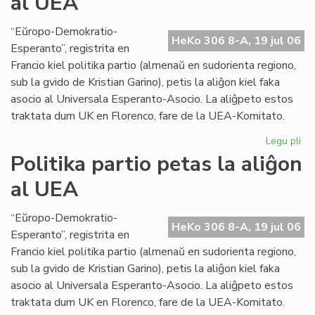
al UEA
abo
ne
“Eŭropo-Demokratio-
HeKo 306 8-A, 19 jul 06
plu
Esperanto”, registrita en
en
Francio kiel politika partio (almenaŭ en sudorienta regiono,
fra
sub la gvido de Kristian Garino), petis la aliĝon kiel faka
asocio al Universala Esperanto-Asocio. La aliĝpeto estos
traktata dum UK en Florenco, fare de la UEA-Komitato.
Legu pli
pri
Pol
Politika partio petas la aliĝon
par
al UEA
pe
la
ali
“Eŭropo-Demokratio-
HeKo 306 8-A, 19 jul 06
al
Esperanto”, registrita en
UE
Francio kiel politika partio (almenaŭ en sudorienta regiono,
sub la gvido de Kristian Garino), petis la aliĝon kiel faka
asocio al Universala Esperanto-Asocio. La aliĝpeto estos
traktata dum UK en Florenco, fare de la UEA-Komitato.