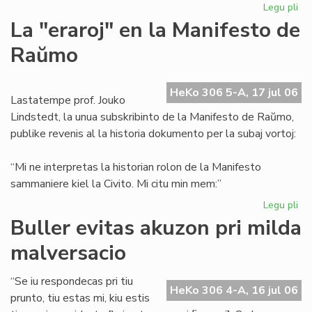
Legu pli
pri
La
La "eraroj" en la Manifesto de
"er
Raŭmo
en
la
Ma
HeKo 306 5-A, 17 jul 06
de
Lastatempe prof. Jouko
Ra
Lindstedt, la unua subskribinto de la Manifesto de Raŭmo,
publike revenis al la historia dokumento per la subaj vortoj:
“Mi ne interpretas la historian rolon de la Manifesto
sammaniere kiel la Civito. Mi citu min mem:”
Legu pli
pri
La
Buller evitas akuzon pri milda
"er
malversacio
en
la
Ma
“Se iu respondecas pri tiu
HeKo 306 4-A, 16 jul 06
de
prunto, tiu estas mi, kiu estis
Ra