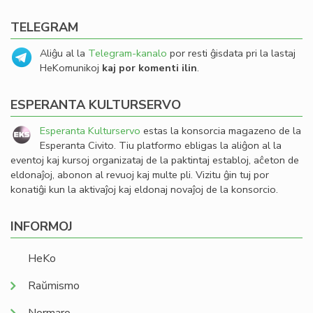
TELEGRAM
Aliĝu al la
Telegram-kanalo
por resti ĝisdata pri la lastaj
HeKomunikoj
kaj por komenti ilin
.
ESPERANTA KULTURSERVO
Esperanta Kulturservo
estas la konsorcia magazeno de la
Esperanta Civito. Tiu platformo ebligas la aliĝon al la
eventoj kaj kursoj organizataj de la paktintaj establoj, aĉeton de
eldonaĵoj, abonon al revuoj kaj multe pli. Vizitu ĝin tuj por
konatiĝi kun la aktivaĵoj kaj eldonaj novaĵoj de la konsorcio.
INFORMOJ
HeKo
Raŭmismo