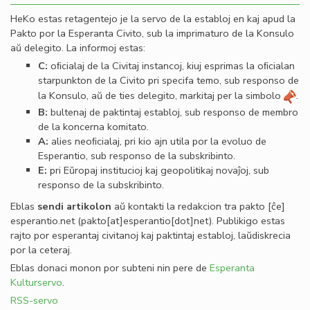
HeKo estas retagentejo je la servo de la establoj en kaj apud la
Pakto por la Esperanta Civito, sub la imprimaturo de la Konsulo
aŭ delegito. La informoj estas:
C:
oﬁcialaj de la Civitaj instancoj, kiuj esprimas la oﬁcialan
starpunkton de la Civito pri specifa temo, sub responso de
la Konsulo, aŭ de ties delegito, markitaj per la simbolo
.
B:
bultenaj de paktintaj establoj, sub responso de membro
de la koncerna komitato.
A:
alies neoﬁcialaj, pri kio ajn utila por la evoluo de
Esperantio, sub responso de la subskribinto.
E:
pri Eŭropaj institucioj kaj geopolitikaj novaĵoj, sub
responso de la subskribinto.
Eblas
sendi
artikolon
aŭ kontakti la redakcion tra
pakto
[ĉe]
esperantio
.
net
(pakto[at]esperantio[dot]net)
. Publikigo estas
rajto por esperantaj civitanoj kaj paktintaj establoj, laŭdiskrecia
por la ceteraj.
Eblas donaci monon por subteni nin pere de
Esperanta
Kulturservo
.
RSS-servo