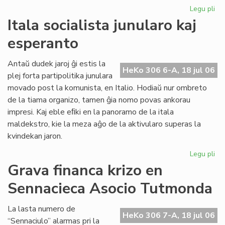
Legu pli
pri
Pol
Itala socialista junularo kaj
par
esperanto
pe
la
ali
Antaŭ dudek jaroj ĝi estis la
HeKo 306 6-A, 18 jul 06
al
plej forta partipolitika junulara
UE
movado post la komunista, en Italio. Hodiaŭ nur ombreto
de la tiama organizo, tamen ĝia nomo povas ankorau
impresi. Kaj eble eﬁki en la panoramo de la itala
maldekstro, kie la meza aĝo de la aktivularo superas la
kvindekan jaron.
Legu pli
pri
Ita
Grava financa krizo en
soc
Sennacieca Asocio Tutmonda
jun
kaj
es
La lasta numero de
HeKo 306 7-A, 18 jul 06
“Sennaciulo” alarmas pri la