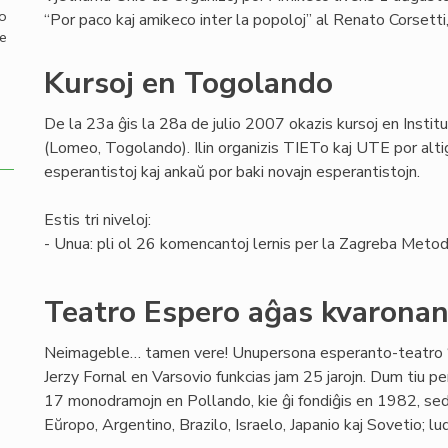
mo
“Por paco kaj amikeco inter la popoloj” al Renato Corsett
de
Kursoj en Togolando
De la 23a ĝis la 28a de julio 2007 okazis kursoj en Insti
(Lomeo, Togolando). Ilin organizis TIETo kaj UTE por altig
esperantistoj kaj ankaŭ por baki novajn esperantistojn.
Estis tri niveloj:
- Unua: pli ol 26 komencantoj lernis per la Zagreba Metod
Teatro Espero aĝas kvaronan
Neimageble… tamen vere! Unupersona esperanto-teatro 
Jerzy Fornal en Varsovio funkcias jam 25 jarojn. Dum tiu 
17 monodramojn en Pollando, kie ĝi fondiĝis en 1982, sed
Eŭropo, Argentino, Brazilo, Israelo, Japanio kaj Sovetio; lu