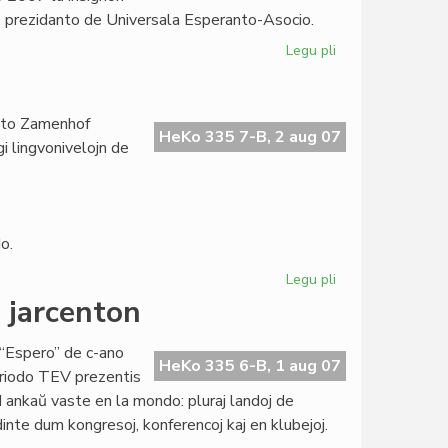
reprezento
i, prezidanto de Universala Esperanto-Asocio.
Legu pli
pri
Vjetnamio
dekoracias
UEA-
tuto Zamenhof
prezidanton
HeKo 335 7-B, 2 aug 07
i lingvonivelojn de
o.
Legu pli
pri
Kursoj
 jarcenton
en
Togolando
“Espero” de c-ano
HeKo 335 6-B, 1 aug 07
periodo TEV prezentis
 ankaŭ vaste en la mondo: pluraj landoj de
dinte dum kongresoj, konferencoj kaj en klubejoj.