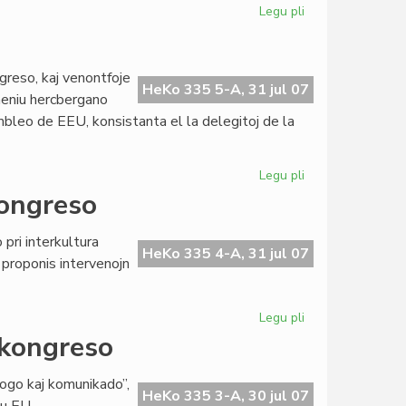
Legu pli
pri
Teatro
Espero
aĝas
reso, kaj venontfoje
kvaronan
HeKo 335 5-A, 31 jul 07
 neniu hercbergano
jarcenton
mbleo de EEU, konsistanta el la delegitoj de la
Legu pli
pri
EEU
kongreso
kongresos
pli
pri interkultura
ofte
HeKo 335 4-A, 31 jul 07
proponis intervenojn
Legu pli
pri
Dua
-kongreso
ronda
tablo
alogo kaj komunikado”,
en
HeKo 335 3-A, 30 jul 07