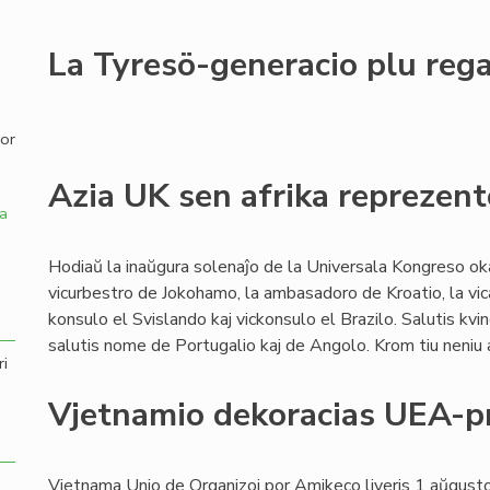
,
La Tyresö-generacio plu reg
por
Azia UK sen afrika reprezent
a
Hodiaŭ la inaŭgura solenaĵo de la Universala Kongreso oka
vicurbestro de Jokohamo, la ambasadoro de Kroatio, la vi
konsulo el Svislando kaj vickonsulo el Brazilo. Salutis kvi
salutis nome de Portugalio kaj de Angolo. Krom tiu neniu a
ri
Vjetnamio dekoracias UEA-p
Vjetnama Unio de Organizoj por Amikeco liveris 1 aŭgust