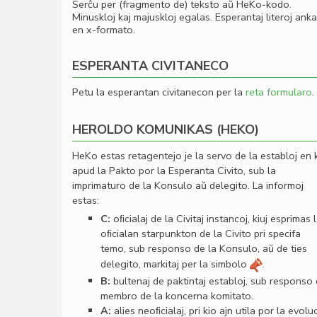
Serĉu per (fragmento de) teksto aŭ HeKo-kodo.
Minuskloj kaj majuskloj egalas. Esperantaj literoj ank
en x-formato.
ESPERANTA CIVITANECO
Petu la esperantan civitanecon per la
reta formularo
.
HEROLDO KOMUNIKAS (HEKO)
HeKo estas retagentejo je la servo de la establoj en 
apud la Pakto por la Esperanta Civito, sub la
imprimaturo de la Konsulo aŭ delegito. La informoj
estas:
C:
oﬁcialaj de la Civitaj instancoj, kiuj esprimas 
oﬁcialan starpunkton de la Civito pri specifa
temo, sub responso de la Konsulo, aŭ de ties
delegito, markitaj per la simbolo
.
B:
bultenaj de paktintaj establoj, sub responso
membro de la koncerna komitato.
A:
alies neoﬁcialaj, pri kio ajn utila por la evolu