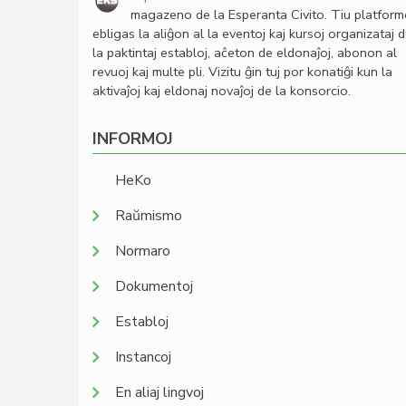
magazeno de la Esperanta Civito. Tiu platfor
ebligas la aliĝon al la eventoj kaj kursoj organizataj 
la paktintaj establoj, aĉeton de eldonaĵoj, abonon al
revuoj kaj multe pli. Vizitu ĝin tuj por konatiĝi kun la
aktivaĵoj kaj eldonaj novaĵoj de la konsorcio.
INFORMOJ
HeKo
Raŭmismo
Normaro
Dokumentoj
Establoj
Instancoj
En aliaj lingvoj