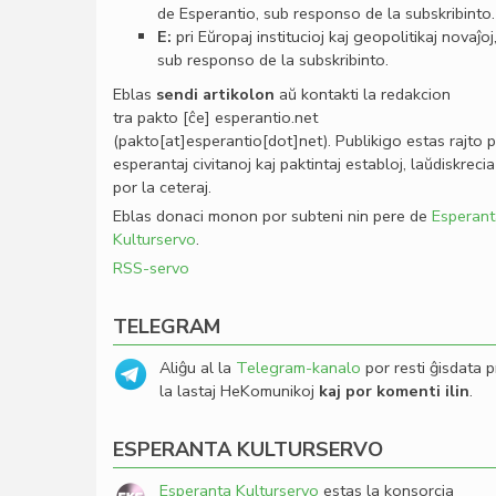
de Esperantio, sub responso de la subskribinto.
E:
pri Eŭropaj institucioj kaj geopolitikaj novaĵoj
sub responso de la subskribinto.
Eblas
sendi
artikolon
aŭ kontakti la redakcion
tra
pakto
[ĉe]
esperantio
.
net
(pakto[at]esperantio[dot]net)
. Publikigo estas rajto 
esperantaj civitanoj kaj paktintaj establoj, laŭdiskrecia
por la ceteraj.
Eblas donaci monon por subteni nin pere de
Esperant
Kulturservo
.
RSS-servo
TELEGRAM
Aliĝu al la
Telegram-kanalo
por resti ĝisdata p
la lastaj HeKomunikoj
kaj por komenti ilin
.
ESPERANTA KULTURSERVO
Esperanta Kulturservo
estas la konsorcia