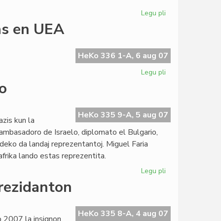
Legu pli
pri
Bizaraj
as en UEA
respondoj
en
la
HeKo 336 1-A, 6 aug 07
UEA-
Legu pli
pri
Komitato
La
o
Tyresö-
generacio
plu
HeKo 335 9-A, 5 aug 07
zis kun la
regas
cambasadoro de Israelo, diplomato el Bulgario,
en
ndeko da landaj reprezentantoj. Miguel Faria
UEA
frika lando estas reprezentita.
Legu pli
pri
Azia
rezidanton
UK
sen
afrika
HeKo 335 8-A, 4 aug 07
o 2007 la insignon