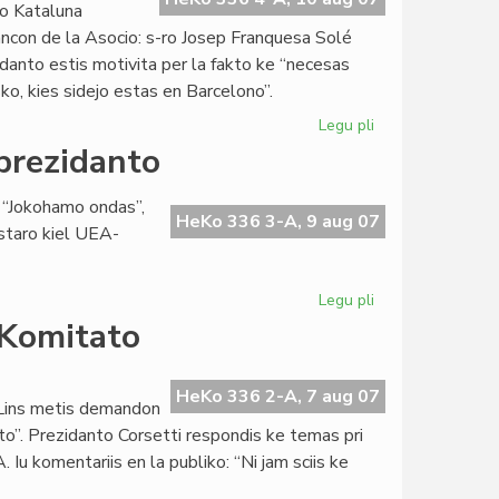
o Kataluna
ancon de la Asocio: s-ro Josep Franquesa Solé
idanto estis motivita per la fakto ke “necesas
o, kies sidejo estas en Barcelono”.
Legu pli
pri
Landaj
prezidanto
asocioj
en
o “Jokohamo ondas”,
la
HeKo 336 3-A, 9 aug 07
istaro kiel UEA-
celilo
Legu pli
pri
Unua
-Komitato
alparolo
de
nova
HeKo 336 2-A, 7 aug 07
 Lins metis demandon
UEA-
to”. Prezidanto Corsetti respondis ke temas pri
prezidanto
u komentariis en la publiko: “Ni jam sciis ke