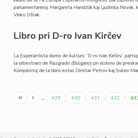
kadre de la 7a Eŭropa Esperanto-Kongreso: partoprenis 
parlamentaninoj, Margareta Handzlik kaj Ljudmila Novak, k
Vinko Ošlak.
Libro pri D-ro Ivan Kirĉev
La Esperantista domo de kulturo “D-ro Ivan Kirĉev” parto
la urbestraro de Razgrado (Bulgario) pri eldono de preskaŭ
Kompilintoj de la libro estas Dimitar Petrov kaj Svilen Mar
Pagination
Unua
Antaŭa
Paĝo
Paĝo
Paĝo
Paĝo
Ak
429
430
431
432
43
…
paĝo
paĝo
pa