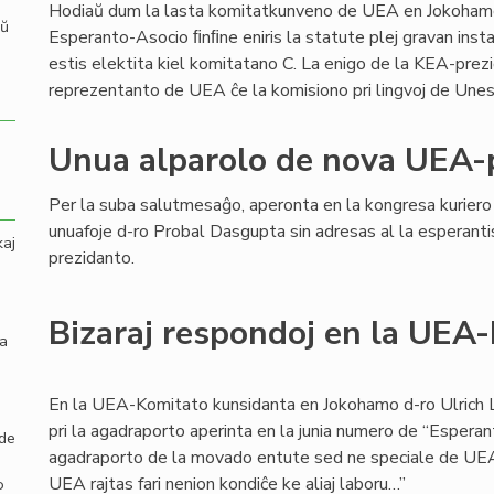
Hodiaŭ dum la lasta komitatkunveno de UEA en Jokoham
aŭ
Esperanto-Asocio ﬁnﬁne eniris la statute plej gravan inst
estis elektita kiel komitatano C. La enigo de la KEA-prez
reprezentanto de UEA ĉe la komisiono pri lingvoj de Unesk
Unua alparolo de nova UEA-
Per la suba salutmesaĝo, aperonta en la kongresa kurier
unuafoje d-ro Probal Dasgupta sin adresas al la esperant
kaj
prezidanto.
Bizaraj respondoj en la UEA
la
En la UEA-Komitato kunsidanta en Jokohamo d-ro Ulrich
pri la agadraporto aperinta en la junia numero de “Esperan
 de
agadraporto de la movado entute sed ne speciale de UEA. I
UEA rajtas fari nenion kondiĉe ke aliaj laboru…”
o