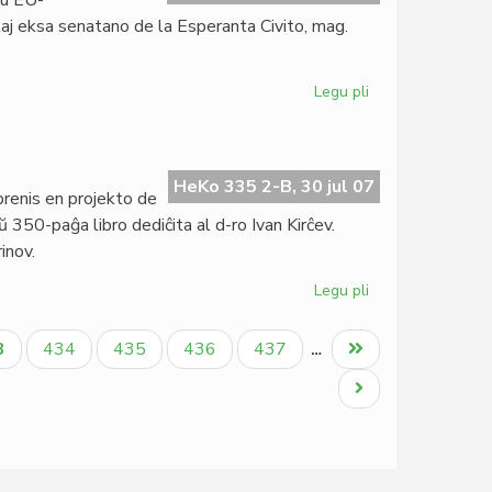
du EU-
la
aj eksa senatano de la Esperanta Civito, mag.
EEU-
kongreso
Legu pli
pri
Unua
ronda
tablo
en
HeKo 335 2-B, 30 jul 07
prenis en projekto de
la
 350-paĝa libro dediĉita al d-ro Ivan Kirĉev.
EEU-
inov.
kongreso
Legu pli
pri
Libro
pri
tuala
Paĝo
Paĝo
Paĝo
Paĝo
Last
3
434
435
436
437
…
D-
ĝo
page
ro
Next
Ivan
page
Kirĉev