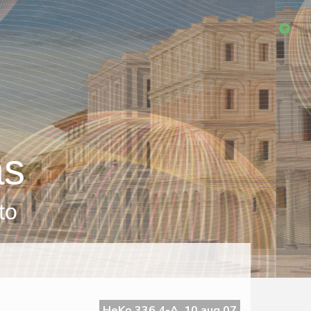
as
to
HeKo 336 4-A, 10 aug 07