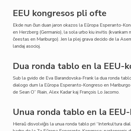
EEU kongresos pli ofte
Ekde nun ĉiun duan jaron okazos la Eŭropa Esperanto-Kong
en Herzberg (Germanio), la sola urbo kiu invitis (kvankam
ĉeestas en Mariburgo). Jen la plej grava decido de la Ase
landaj asocioj.
Dua ronda tablo en la EEU-
Sub la gvido de Eva Barandovska-Frank la dua ronda tablo 
dialogo dum la Eŭropa Esperanto-Kongreso en Mariburgo 
de Sean O” Riain, Alex Kadar kaj François Lo Jacomo.
Unua ronda tablo en la EEU
Hieraŭ disvolviĝis la unua ronda tablo pri “Interkultura di