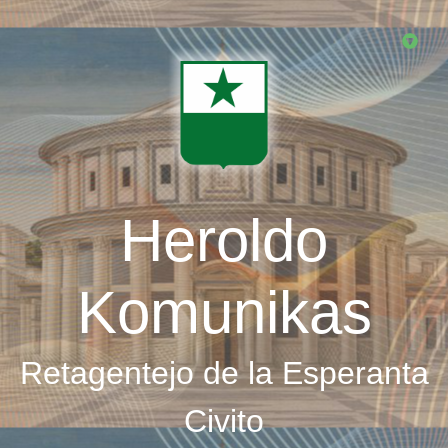
Skip
to
main
content
Heroldo
Komunikas
Retagentejo de la Esperanta
Civito