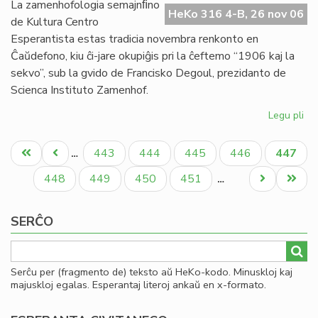
Afr
La zamenhofologia semajnﬁno
HeKo 316 4-B, 26 nov 06
Es
de Kultura Centro
Se
Esperantista estas tradicia novembra renkonto en
Ĉaŭdefono, kiu ĉi-jare okupiĝis pri la ĉeftemo “1906 kaj la
sekvo”, sub la gvido de Francisko Degoul, prezidanto de
Scienca Instituto Zamenhof.
Legu pli
pri
19
Pagination
kaj
Unua
Antaŭa
Paĝo
Paĝo
Paĝo
Paĝo
Aktual
443
444
445
446
447
…
la
paĝo
paĝo
paĝo
sek
Paĝo
Paĝo
Paĝo
Paĝo
Next
Last
448
449
450
451
…
De
page
page
pre
SERĈO
ĉe
KC
Serĉu per (fragmento de) teksto aŭ HeKo-kodo. Minuskloj kaj
majuskloj egalas. Esperantaj literoj ankaŭ en x-formato.