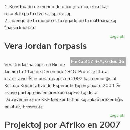
1. Konstruado de mondo de paco, justeco, etiko kaj
respekto pri la diversaj spiritecoj.
2. Liberigo de la mondo el la regado de la multnacia kaj
ﬁnanca kapitalo.
Legu pli
pri
La
Vera Jordan forpasis
Civ
en
la
HeKo 317 4-A, 6 dec 06
Vera Jordan naskiĝis en Rio de
na
Janeiro la 11an de Decembro 1948. Profesie ŝtata
MS
instruistino. Ŝi esperantistiĝis en 2002 kaj membriĝis al
Kultura Kooperativo de Esperantistoj en januaro 2003. Ŝi
aktive partoprenis en preskaŭ ĉiuj Festoj de la
Datrevenantoj de KKE kiel kantistino kaj ankaŭ prezentiĝis
en pluraj E-eventoj.
Legu pli
pri
Ve
Projektoj por Afriko en 2007
Jo