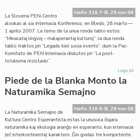
HeKo 316 7-B, 29 nov 06
La Slovena PEN-Centro
alvokas al sia Internacia Konferenco, en Bledo, 28 marto —
1 aprilo 2007. La temo de la unua ronda tablo estos:
“Minacataj lingvoj – malaperantaj kulturoj”; la dua ronda
tablo traktos pri “Legado kiel socia evento”; dum la Pac-
Komitato de PEN Internacia diskutos pri “La post-
totalisma rezistado”.
Legu pli
pri
La
Piede de la Blanka Monto la
Es
Naturamika Semajno
PE
po
la
HeKo 316 6-B, 28 nov 06
Pa
La Naturamika Semajno de
Ko
Kultura Centro Esperantista estas la unusola ĉiujara
naturamika kaj ekologia aranĝo en esperanto, kun internacia
(eĉ interkontinenta) karaktero. Ĝin gvidas tre kompetente