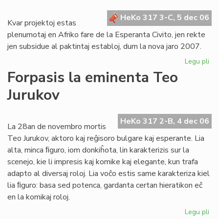
for
HeKo 317 3-C, 5 dec 06
Kvar projektoj estas
plenumotaj en Afriko fare de la Esperanta Civito, jen rekte
jen subsidue al paktintaj establoj, dum la nova jaro 2007.
Legu pli
pri
Pro
Forpasis la eminenta Teo
po
Jurukov
Afr
en
20
HeKo 317 2-B, 4 dec 06
La 28an de novembro mortis
Teo Jurukov, aktoro kaj reĝisoro bulgare kaj esperante. Lia
alta, minca ﬁguro, iom donkiĥota, lin karakterizis sur la
scenejo, kie li impresis kaj komike kaj elegante, kun trafa
adapto al diversaj roloj. Lia voĉo estis same karakteriza kiel
lia ﬁguro: basa sed potenca, gardanta certan hieratikon eĉ
en la komikaj roloj.
Legu pli
pri