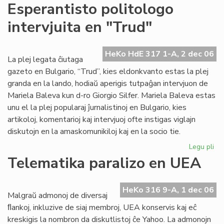
For
Esperantisto politologo
la
intervjuita en "Trud"
em
Te
Ju
HeKo HdE 317 1-A, 2 dec 06
La plej legata ĉiutaga
gazeto en Bulgario, “Trud”, kies eldonkvanto estas la plej
granda en la lando, hodiaŭ aperigis tutpaĝan intervjuon de
Mariela Baleva kun d-ro Giorgio Silfer. Mariela Baleva estas
unu el la plej popularaj ĵurnalistinoj en Bulgario, kies
artikoloj, komentarioj kaj intervjuoj ofte instigas viglajn
diskutojn en la amaskomunikiloj kaj en la socio tie.
Legu pli
pri
Esp
Telematika paralizo en UEA
pol
int
en
HeKo 316 9-A, 1 dec 06
Malgraŭ admonoj de diversaj
"T
ﬂankoj, inkluzive de siaj membroj, UEA konservis kaj eĉ
kreskigis la nombron da diskutlistoj ĉe Yahoo. La admonojn