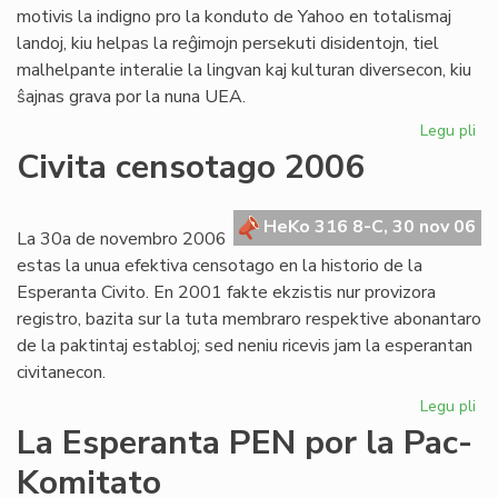
motivis la indigno pro la konduto de Yahoo en totalismaj
landoj, kiu helpas la reĝimojn persekuti disidentojn, tiel
malhelpante interalie la lingvan kaj kulturan diversecon, kiu
ŝajnas grava por la nuna UEA.
Legu pli
pri
Te
Civita censotago 2006
par
en
UE
HeKo 316 8-C, 30 nov 06
La 30a de novembro 2006
estas la unua efektiva censotago en la historio de la
Esperanta Civito. En 2001 fakte ekzistis nur provizora
registro, bazita sur la tuta membraro respektive abonantaro
de la paktintaj establoj; sed neniu ricevis jam la esperantan
civitanecon.
Legu pli
pri
Civ
La Esperanta PEN por la Pac-
ce
Komitato
20