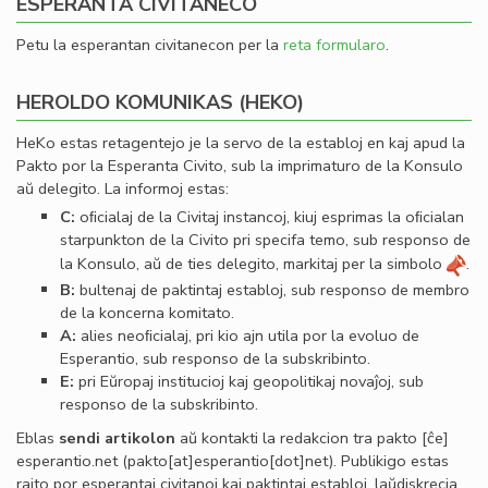
ESPERANTA CIVITANECO
Petu la esperantan civitanecon per la
reta formularo
.
HEROLDO KOMUNIKAS (HEKO)
HeKo estas retagentejo je la servo de la establoj en kaj apud la
Pakto por la Esperanta Civito, sub la imprimaturo de la Konsulo
aŭ delegito. La informoj estas:
C:
oﬁcialaj de la Civitaj instancoj, kiuj esprimas la oﬁcialan
starpunkton de la Civito pri specifa temo, sub responso de
la Konsulo, aŭ de ties delegito, markitaj per la simbolo
.
B:
bultenaj de paktintaj establoj, sub responso de membro
de la koncerna komitato.
A:
alies neoﬁcialaj, pri kio ajn utila por la evoluo de
Esperantio, sub responso de la subskribinto.
E:
pri Eŭropaj institucioj kaj geopolitikaj novaĵoj, sub
responso de la subskribinto.
Eblas
sendi
artikolon
aŭ kontakti la redakcion tra
pakto
[ĉe]
esperantio
.
net
(pakto[at]esperantio[dot]net)
. Publikigo estas
rajto por esperantaj civitanoj kaj paktintaj establoj, laŭdiskrecia