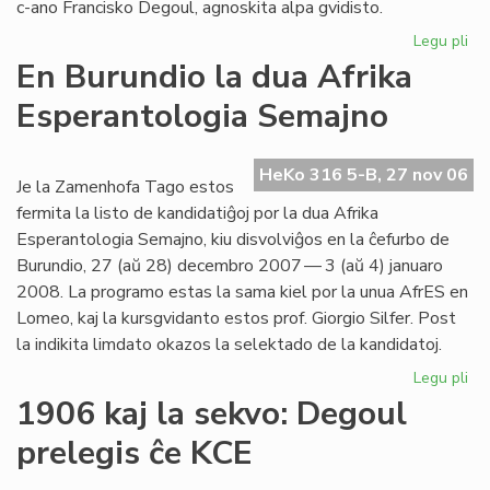
c-ano Francisko Degoul, agnoskita alpa gvidisto.
Legu pli
pri
Pi
En Burundio la dua Afrika
de
Esperantologia Semajno
la
Bl
Mo
HeKo 316 5-B, 27 nov 06
la
Je la Zamenhofa Tago estos
Na
fermita la listo de kandidatiĝoj por la dua Afrika
Se
Esperantologia Semajno, kiu disvolviĝos en la ĉefurbo de
Burundio, 27 (aŭ 28) decembro 2007 — 3 (aŭ 4) januaro
2008. La programo estas la sama kiel por la unua AfrES en
Lomeo, kaj la kursgvidanto estos prof. Giorgio Silfer. Post
la indikita limdato okazos la selektado de la kandidatoj.
Legu pli
pri
En
1906 kaj la sekvo: Degoul
Bu
prelegis ĉe KCE
la
du