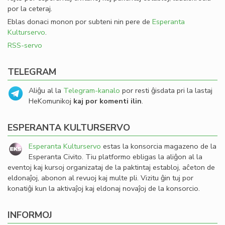
por la ceteraj.
Eblas donaci monon por subteni nin pere de
Esperanta
Kulturservo
.
RSS-servo
TELEGRAM
Aliĝu al la
Telegram-kanalo
por resti ĝisdata pri la lastaj
HeKomunikoj
kaj por komenti ilin
.
ESPERANTA KULTURSERVO
Esperanta Kulturservo
estas la konsorcia magazeno de la
Esperanta Civito. Tiu platformo ebligas la aliĝon al la
eventoj kaj kursoj organizataj de la paktintaj establoj, aĉeton de
eldonaĵoj, abonon al revuoj kaj multe pli. Vizitu ĝin tuj por
konatiĝi kun la aktivaĵoj kaj eldonaj novaĵoj de la konsorcio.
INFORMOJ