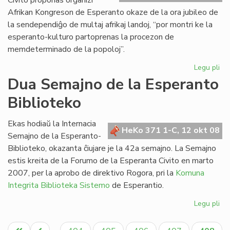
Civito proponas organizi
Afrikan Kongreson de Esperanto okaze de la ora jubileo de
la sendependiĝo de multaj afrikaj landoj, “por montri ke la
esperanto-kulturo partoprenas la procezon de
memdeterminado de la popoloj”.
Legu pli
pri
Pr
Dua Semajno de la Esperanto
la
Biblioteko
jub
Afr
Ko
Ekas hodiaŭ la Internacia
HeKo 371 1-C, 12 okt 08
Semajno de la Esperanto-
Biblioteko, okazanta ĉiujare je la 42a semajno. La Semajno
estis kreita de la Forumo de la Esperanta Civito en marto
2007, per la aprobo de direktivo Rogora, pri la
Komuna
Integrita Biblioteka Sistemo
de Esperantio.
Legu pli
pri
Du
Pagination
Se