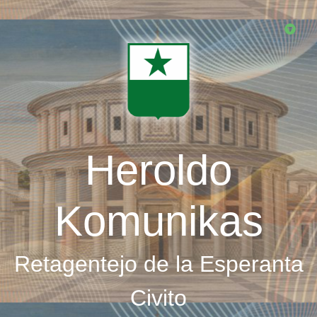
Skip
to
main
content
Heroldo
Komunikas
Retagentejo de la Esperanta
Civito