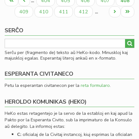
Unua
Antaŭa
Paĝo
Paĝo
Paĝo
Paĝo
Aktual
404
405
406
407
408
…
de
paĝo
paĝo
paĝo
la
Paĝo
Paĝo
Paĝo
Paĝo
Next
Last
409
410
411
412
…
Es
page
page
Bib
SERĈO
Serĉu per (fragmento de) teksto aŭ HeKo-kodo. Minuskloj kaj
majuskloj egalas. Esperantaj literoj ankaŭ en x-formato.
ESPERANTA CIVITANECO
Petu la esperantan civitanecon per la
reta formularo
.
HEROLDO KOMUNIKAS (HEKO)
HeKo estas retagentejo je la servo de la establoj en kaj apud la
Pakto por la Esperanta Civito, sub la imprimaturo de la Konsulo
aŭ delegito. La informoj estas:
C:
oﬁcialaj de la Civitaj instancoj, kiuj esprimas la oﬁcialan