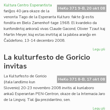
l'
Kultura Centro Esperantista
ma
HeKo 371 9-B, 20 okt 08
fariĝos 40-jara okaze de la
en
venonta Tago de la Esperanta Kulturo: fakte ĝi estis
cer
fondita en Bielo Zamenhof-tage 1968. El kvardeko da
UE
kunfondintoj ankoraŭ vivas Claude Gacond, Olivier Tzaut kaj
me
Martin Meyer, kiuj estas invititaj al la jubilea aranĝo en
Ĉaŭdefono, 13-14 decembro 2008.
Legu pli
pri
KC
La kulturfesto de Goricio
40
invitas
jar
en
de
La Kulturfesto de Goricio
HeKo 371 8-B, 17 okt 08
(itala landlimo kun
Slovenio) 20-23 novembro 2008 invitis al kunlaboro
ankaŭ Esperantan PEN-Centron, okaze de la Internacia Jaro
de la Lingvoj. Tial ĝia prezidantino, sen.
Legu pli
pri