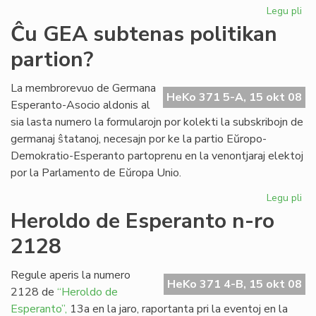
Legu pli
pri
Ril
Ĉu GEA subtenas politikan
int
partion?
UK
kaj
tea
La membrorevuo de Germana
HeKo 371 5-A, 15 okt 08
Esperanto-Asocio aldonis al
sia lasta numero la formularojn por kolekti la subskribojn de
germanaj ŝtatanoj, necesajn por ke la partio Eŭropo-
Demokratio-Esperanto partoprenu en la venontjaraj elektoj
por la Parlamento de Eŭropa Unio.
Legu pli
pri
Ĉu
Heroldo de Esperanto n-ro
GE
2128
su
pol
par
Regule aperis la numero
HeKo 371 4-B, 15 okt 08
2128 de
“Heroldo de
Esperanto”,
13a en la jaro, raportanta pri la eventoj en la