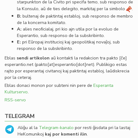
starpunkton de la Civito pri specifa temo, sub responso de
la Konsulo, aŭ de ties delegito, markitaj per la simbolo
.
B:
bultenaj de paktintaj establoj, sub responso de membro
de la koncerna komitato.
A:
alies neoﬁcialaj, pri kio ajn utila por la evoluo de
Esperantio, sub responso de la subskribinto.
E:
pri Eŭropaj institucioj kaj geopolitikaj novaĵoj, sub
responso de la subskribinto.
Eblas
sendi
artikolon
aŭ kontakti la redakcion tra
pakto
[ĉe]
esperantio
.
net
(pakto[at]esperantio[dot]net)
. Publikigo estas
rajto por esperantaj civitanoj kaj paktintaj establoj, laŭdiskrecia
por la ceteraj.
Eblas donaci monon por subteni nin pere de
Esperanta
Kulturservo
.
RSS-servo
TELEGRAM
Aliĝu al la
Telegram-kanalo
por resti ĝisdata pri la lastaj
HeKomunikoj
kaj por komenti ilin
.