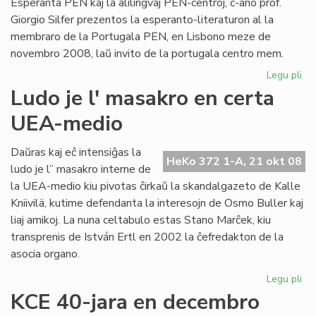
Esperanta PEN kaj la alilingvaj PEN-centroj, c-ano prof.
Giorgio Silfer prezentos la esperanto-literaturon al la
membraro de la Portugala PEN, en Lisbono meze de
novembro 2008, laŭ invito de la portugala centro mem.
Legu pli
pri
Pr
Ludo je l' masakro en certa
pri
UEA-medio
nia
lit
en
Daŭras kaj eĉ intensiĝas la
HeKo 372 1-A, 21 okt 08
Li
ludo je l” masakro interne de
la UEA-medio kiu pivotas ĉirkaŭ la skandalgazeto de Kalle
Kniivilä, kutime defendanta la interesojn de Osmo Buller kaj
liaj amikoj. La nuna celtabulo estas Stano Marĉek, kiu
transprenis de István Ertl en 2002 la ĉefredakton de la
asocia organo.
Legu pli
pri
Lu
KCE 40-jara en decembro
je