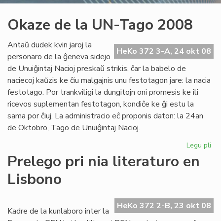
Okaze de la UN-Tago 2008
Antaŭ dudek kvin jaroj la
HeKo 372 3-A, 24 okt 08
personaro de la ĝeneva sidejo
de Unuiĝintaj Nacioj preskaŭ strikis, ĉar la babelo de
naciecoj kaŭzis ke ĉiu malgajnis unu festotagon jare: la nacia
festotago. Por trankviligi la dungitojn oni promesis ke ili
ricevos suplementan festotagon, kondiĉe ke ĝi estu la
sama por ĉiuj. La administracio eĉ proponis daton: la 24an
de Oktobro, Tago de Unuiĝintaj Nacioj.
Legu pli
pri
Ok
Prelego pri nia literaturo en
de
Lisbono
la
UN
Ta
HeKo 372 2-B, 23 okt 08
20
Kadre de la kunlaboro inter la