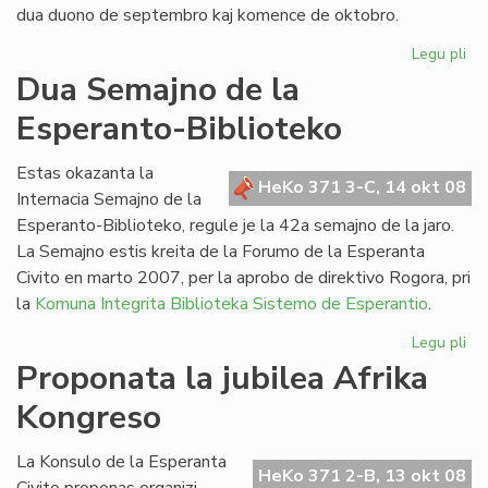
dua duono de septembro kaj komence de oktobro.
Legu pli
pri
He
Dua Semajno de la
de
Esperanto-Biblioteko
Es
n-
ro
Estas okazanta la
HeKo 371 3-C, 14 okt 08
21
Internacia Semajno de la
Esperanto-Biblioteko, regule je la 42a semajno de la jaro.
La Semajno estis kreita de la Forumo de la Esperanta
Civito en marto 2007, per la aprobo de direktivo Rogora, pri
la
Komuna Integrita Biblioteka Sistemo de Esperantio
.
Legu pli
pri
Du
Proponata la jubilea Afrika
Se
Kongreso
de
la
Es
La Konsulo de la Esperanta
HeKo 371 2-B, 13 okt 08
Bib