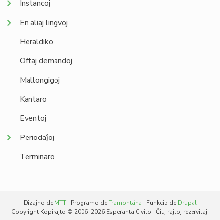
Instancoj
En aliaj lingvoj
Heraldiko
Oftaj demandoj
Mallongigoj
Kantaro
Eventoj
Periodaĵoj
Terminaro
Dizajno de
MTT
· Programo de
Tramontána
· Funkcio de
Drupal
Copyright Kopirajto © 2006–2026 Esperanta Civito · Ĉiuj rajtoj rezervitaj.