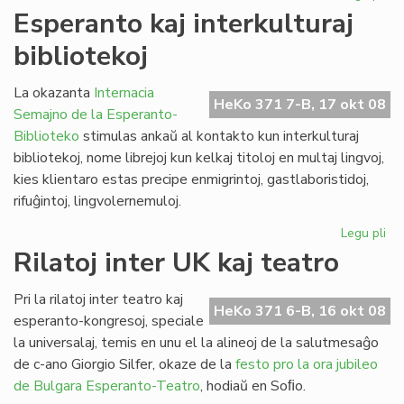
La
Esperanto kaj interkulturaj
kul
bibliotekoj
de
Gor
inv
La okazanta
Internacia
HeKo 371 7-B, 17 okt 08
Semajno de la Esperanto-
Biblioteko
stimulas ankaŭ al kontakto kun interkulturaj
bibliotekoj, nome librejoj kun kelkaj titoloj en multaj lingvoj,
kies klientaro estas precipe enmigrintoj, gastlaboristidoj,
rifuĝintoj, lingvolernemuloj.
Legu pli
pri
Es
Rilatoj inter UK kaj teatro
kaj
int
Pri la rilatoj inter teatro kaj
bib
HeKo 371 6-B, 16 okt 08
esperanto-kongresoj, speciale
la universalaj, temis en unu el la alineoj de la salutmesaĝo
de c-ano Giorgio Silfer, okaze de la
festo pro la ora jubileo
de Bulgara Esperanto-Teatro
, hodiaŭ en Soﬁo.