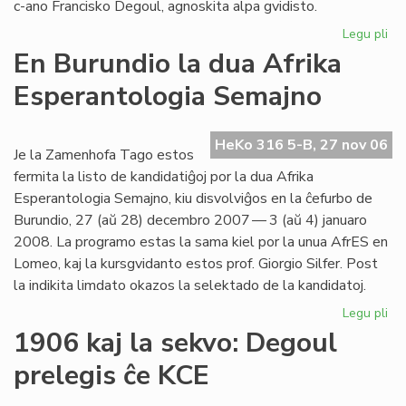
c-ano Francisko Degoul, agnoskita alpa gvidisto.
Legu pli
pri
Pi
En Burundio la dua Afrika
de
Esperantologia Semajno
la
Bl
Mo
HeKo 316 5-B, 27 nov 06
la
Je la Zamenhofa Tago estos
Na
fermita la listo de kandidatiĝoj por la dua Afrika
Se
Esperantologia Semajno, kiu disvolviĝos en la ĉefurbo de
Burundio, 27 (aŭ 28) decembro 2007 — 3 (aŭ 4) januaro
2008. La programo estas la sama kiel por la unua AfrES en
Lomeo, kaj la kursgvidanto estos prof. Giorgio Silfer. Post
la indikita limdato okazos la selektado de la kandidatoj.
Legu pli
pri
En
1906 kaj la sekvo: Degoul
Bu
prelegis ĉe KCE
la
du