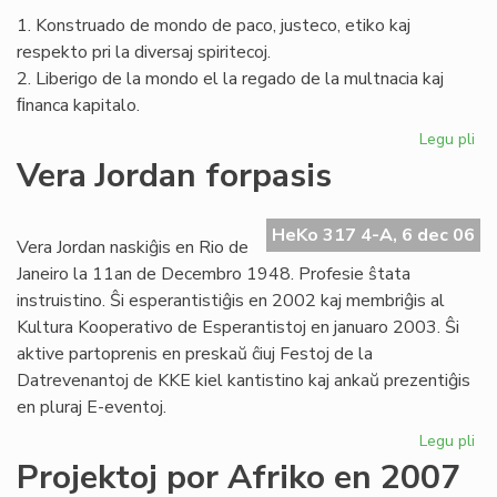
1. Konstruado de mondo de paco, justeco, etiko kaj
respekto pri la diversaj spiritecoj.
2. Liberigo de la mondo el la regado de la multnacia kaj
ﬁnanca kapitalo.
Legu pli
pri
La
Vera Jordan forpasis
Civ
en
la
HeKo 317 4-A, 6 dec 06
Vera Jordan naskiĝis en Rio de
na
Janeiro la 11an de Decembro 1948. Profesie ŝtata
MS
instruistino. Ŝi esperantistiĝis en 2002 kaj membriĝis al
Kultura Kooperativo de Esperantistoj en januaro 2003. Ŝi
aktive partoprenis en preskaŭ ĉiuj Festoj de la
Datrevenantoj de KKE kiel kantistino kaj ankaŭ prezentiĝis
en pluraj E-eventoj.
Legu pli
pri
Ve
Projektoj por Afriko en 2007
Jo