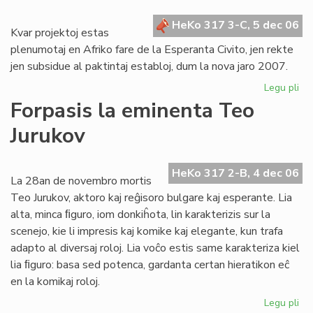
for
HeKo 317 3-C, 5 dec 06
Kvar projektoj estas
plenumotaj en Afriko fare de la Esperanta Civito, jen rekte
jen subsidue al paktintaj establoj, dum la nova jaro 2007.
Legu pli
pri
Pro
Forpasis la eminenta Teo
po
Jurukov
Afr
en
20
HeKo 317 2-B, 4 dec 06
La 28an de novembro mortis
Teo Jurukov, aktoro kaj reĝisoro bulgare kaj esperante. Lia
alta, minca ﬁguro, iom donkiĥota, lin karakterizis sur la
scenejo, kie li impresis kaj komike kaj elegante, kun trafa
adapto al diversaj roloj. Lia voĉo estis same karakteriza kiel
lia ﬁguro: basa sed potenca, gardanta certan hieratikon eĉ
en la komikaj roloj.
Legu pli
pri