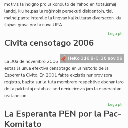
motivis la indigno pro la konduto de Yahoo en totalismaj
landoj, kiu helpas la reĝimojn persekuti disidentojn, tiel
malhelpante interalie la lingvan kaj kulturan diversecon, kiu
ŝajnas grava por la nuna UEA.
Legu pli
pri
Te
Civita censotago 2006
par
en
UE
HeKo 316 8-C, 30 nov 06
La 30a de novembro 2006
estas la unua efektiva censotago en la historio de la
Esperanta Civito. En 2001 fakte ekzistis nur provizora
registro, bazita sur la tuta membraro respektive abonantaro
de la paktintaj establoj; sed neniu ricevis jam la esperantan
civitanecon.
Legu pli
pri
Civ
La Esperanta PEN por la Pac-
ce
Komitato
20