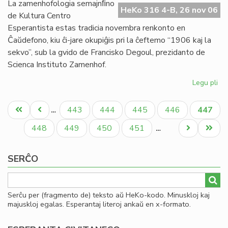
Afr
La zamenhofologia semajnﬁno
HeKo 316 4-B, 26 nov 06
Es
de Kultura Centro
Se
Esperantista estas tradicia novembra renkonto en
Ĉaŭdefono, kiu ĉi-jare okupiĝis pri la ĉeftemo “1906 kaj la
sekvo”, sub la gvido de Francisko Degoul, prezidanto de
Scienca Instituto Zamenhof.
Legu pli
pri
19
Pagination
kaj
Unua
Antaŭa
Paĝo
Paĝo
Paĝo
Paĝo
Aktual
443
444
445
446
447
…
la
paĝo
paĝo
paĝo
sek
Paĝo
Paĝo
Paĝo
Paĝo
Next
Last
448
449
450
451
…
De
page
page
pre
SERĈO
ĉe
KC
Serĉu per (fragmento de) teksto aŭ HeKo-kodo. Minuskloj kaj
majuskloj egalas. Esperantaj literoj ankaŭ en x-formato.