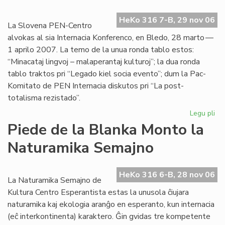
HeKo 316 7-B, 29 nov 06
La Slovena PEN-Centro
alvokas al sia Internacia Konferenco, en Bledo, 28 marto —
1 aprilo 2007. La temo de la unua ronda tablo estos:
“Minacataj lingvoj – malaperantaj kulturoj”; la dua ronda
tablo traktos pri “Legado kiel socia evento”; dum la Pac-
Komitato de PEN Internacia diskutos pri “La post-
totalisma rezistado”.
Legu pli
pri
La
Piede de la Blanka Monto la
Es
Naturamika Semajno
PE
po
la
HeKo 316 6-B, 28 nov 06
Pa
La Naturamika Semajno de
Ko
Kultura Centro Esperantista estas la unusola ĉiujara
naturamika kaj ekologia aranĝo en esperanto, kun internacia
(eĉ interkontinenta) karaktero. Ĝin gvidas tre kompetente