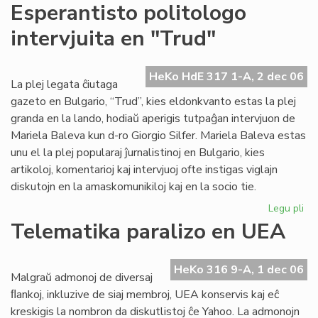
For
Esperantisto politologo
la
intervjuita en "Trud"
em
Te
Ju
HeKo HdE 317 1-A, 2 dec 06
La plej legata ĉiutaga
gazeto en Bulgario, “Trud”, kies eldonkvanto estas la plej
granda en la lando, hodiaŭ aperigis tutpaĝan intervjuon de
Mariela Baleva kun d-ro Giorgio Silfer. Mariela Baleva estas
unu el la plej popularaj ĵurnalistinoj en Bulgario, kies
artikoloj, komentarioj kaj intervjuoj ofte instigas viglajn
diskutojn en la amaskomunikiloj kaj en la socio tie.
Legu pli
pri
Esp
Telematika paralizo en UEA
pol
int
en
HeKo 316 9-A, 1 dec 06
Malgraŭ admonoj de diversaj
"T
ﬂankoj, inkluzive de siaj membroj, UEA konservis kaj eĉ
kreskigis la nombron da diskutlistoj ĉe Yahoo. La admonojn