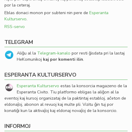
por la ceteraj.
Eblas donaci monon por subteni nin pere de
Esperanta
Kulturservo
.
RSS-servo
TELEGRAM
Aliĝu al la
Telegram-kanalo
por resti ĝisdata pri la lastaj
HeKomunikoj
kaj por komenti ilin
.
ESPERANTA KULTURSERVO
Esperanta Kulturservo
estas la konsorcia magazeno de la
Esperanta Civito. Tiu platformo ebligas la aliĝon al la
eventoj kaj kursoj organizataj de la paktintaj establoj, aĉeton de
eldonaĵoj, abonon al revuoj kaj multe pli. Vizitu ĝin tuj por
konatiĝi kun la aktivaĵoj kaj eldonaj novaĵoj de la konsorcio.
INFORMOJ