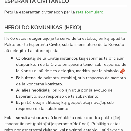
ESPERANTA CIVITANECO
Petu la esperantan civitanecon per la
reta formularo
.
HEROLDO KOMUNIKAS (HEKO)
HeKo estas retagentejo je la servo de la establoj en kaj apud la
Pakto por la Esperanta Civito, sub la imprimaturo de la Konsulo
aŭ delegito. La informoj estas:
C:
oﬁcialaj de la Civitaj instancoj, kiuj esprimas la oﬁcialan
starpunkton de la Civito pri specifa temo, sub responso de
la Konsulo, aŭ de ties delegito, markitaj per la simbolo
.
B:
bultenaj de paktintaj establoj, sub responso de membro
de la koncerna komitato.
A:
alies neoﬁcialaj, pri kio ajn utila por la evoluo de
Esperantio, sub responso de la subskribinto.
E:
pri Eŭropaj institucioj kaj geopolitikaj novaĵoj, sub
responso de la subskribinto.
Eblas
sendi
artikolon
aŭ kontakti la redakcion tra
pakto
[ĉe]
esperantio
.
net
(pakto[at]esperantio[dot]net)
. Publikigo estas
rajto por esperantaj civitanoj kaj paktintaj establoj, laŭdiskrecia