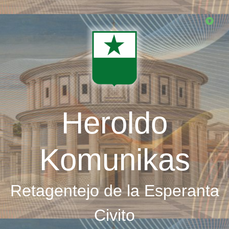
Skip
to
main
content
Heroldo
Komunikas
Retagentejo de la Esperanta
Civito