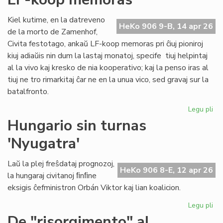
ĉiu
ofi
Kiel kutime, en la datreveno
HeKo 906 9-B, 14 apr 26
de la morto de Zamenhof,
Civita festotago, ankaŭ LF-koop memoras pri ĉiuj pioniroj
kiuj adiaŭis nin dum la lastaj monatoj, specife tiuj helpintaj
al la vivo kaj kresko de nia kooperativo; kaj la penso iras al
tiuj ne tro rimarkitaj ĉar ne en la unua vico, sed gravaj sur la
batalfronto.
Legu pli
pri
Ta
Hungario sin turnas
de
'Nyugatra'
ĉiuj
pio
20
Laŭ la plej freŝdataj prognozoj,
HeKo 906 8-E, 12 apr 26
-
la hungaraj civitanoj ﬁnﬁne
LF-
eksigis ĉefministron Orbán Viktor kaj lian koalicion.
ko
me
Legu pli
pri
Hu
De "risorgimento" al