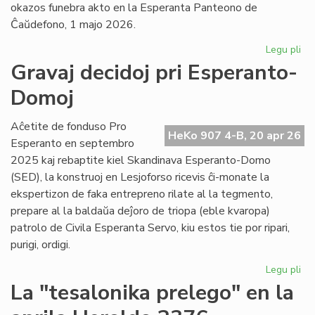
okazos funebra akto en la Esperanta Panteono de
Ĉaŭdefono, 1 majo 2026.
Legu pli
pri
La
Gravaj decidoj pri Esperanto-
es
Domoj
po
fu
pr
Aĉetite de fonduso Pro
HeKo 907 4-B, 20 apr 26
Ber
Esperanto en septembro
Ni
2025 kaj rebaptite kiel Skandinava Esperanto-Domo
(SED), la konstruoj en Lesjoforso ricevis ĉi-monate la
ekspertizon de faka entrepreno rilate al la tegmento,
prepare al la baldaŭa deĵoro de triopa (eble kvaropa)
patrolo de Civila Esperanta Servo, kiu estos tie por ripari,
purigi, ordigi.
Legu pli
pri
Gr
La "tesalonika prelego" en la
dec
pri