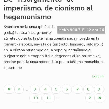
sin
imperiismo, de cionismo al
tu
'Ny
hegemonismo
Kvankam ne la unua (pli fruis la
HeKo 906 7-E, 12 apr 26
greka) la itala “risorgimento”
aŭ releviĝo estis la plej fama liberiĝa nacia movado en la
romantika epoko, enviata de ĉiuj (poloj, hungaroj, bulgaroj…)
en la eŭropa printempo de la popoloj; bedaŭrinde el
plejparte nobla epopeo Italio degeneris al koloniismo kaj,
precipe post la unua mondmilito per la faŝisma monarkio, al
imperiismo.
Legu pli
pri
De
Pagination
"ri
Unua
Antaŭa
Paĝo
Paĝo
Paĝo
Paĝo
Aktuala
Paĝo
Paĝo
3
4
5
6
7
8
9
…
al
paĝo
paĝo
paĝo
imp
Paĝo
Paĝo
Next
Last
10
11
…
de
page
page
ci