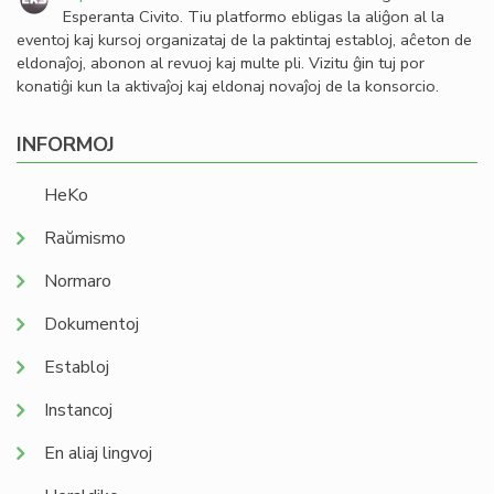
Esperanta Civito. Tiu platformo ebligas la aliĝon al la
eventoj kaj kursoj organizataj de la paktintaj establoj, aĉeton de
eldonaĵoj, abonon al revuoj kaj multe pli. Vizitu ĝin tuj por
konatiĝi kun la aktivaĵoj kaj eldonaj novaĵoj de la konsorcio.
INFORMOJ
HeKo
Raŭmismo
Normaro
Dokumentoj
Establoj
Instancoj
En aliaj lingvoj