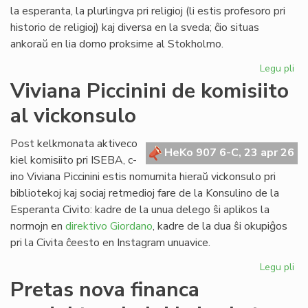
Lib
la esperanta, la plurlingva pri religioj (li estis profesoro pri
historio de religioj) kaj diversa en la sveda; ĉio situas
ankoraŭ en lia domo proksime al Stokholmo.
Legu pli
pri
Re
Viviana Piccinini de komisiito
en
al vickonsulo
Sv
la
bib
Post kelkmonata aktiveco
HeKo 907 6-C, 23 apr 26
de
kiel komisiito pri ISEBA, c-
c-
ino Viviana Piccinini estis nomumita hieraŭ vickonsulo pri
an
bibliotekoj kaj sociaj retmedioj fare de la Konsulino de la
Ni
Esperanta Civito: kadre de la unua delego ŝi aplikos la
normojn en
direktivo Giordano
, kadre de la dua ŝi okupiĝos
pri la Civita ĉeesto en Instagram unuavice.
Legu pli
pri
Vi
Pretas nova financa
Pic