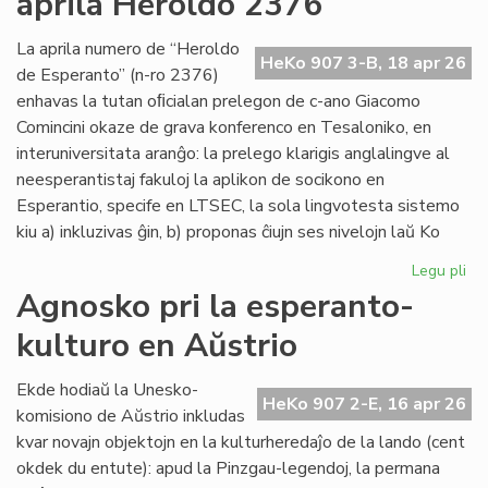
aprila Heroldo 2376
Es
Do
La aprila numero de “Heroldo
HeKo 907 3-B, 18 apr 26
de Esperanto” (n-ro 2376)
enhavas la tutan oﬁcialan prelegon de c-ano Giacomo
Comincini okaze de grava konferenco en Tesaloniko, en
interuniversitata aranĝo: la prelego klarigis anglalingve al
neesperantistaj fakuloj la aplikon de socikono en
Esperantio, specife en LTSEC, la sola lingvotesta sistemo
kiu a) inkluzivas ĝin, b) proponas ĉiujn ses nivelojn laŭ Ko
Legu pli
pri
La
Agnosko pri la esperanto-
"te
kulturo en Aŭstrio
pr
en
la
Ekde hodiaŭ la Unesko-
HeKo 907 2-E, 16 apr 26
apr
komisiono de Aŭstrio inkludas
He
kvar novajn objektojn en la kulturheredaĵo de la lando (cent
23
okdek du entute): apud la Pinzgau-legendoj, la permana