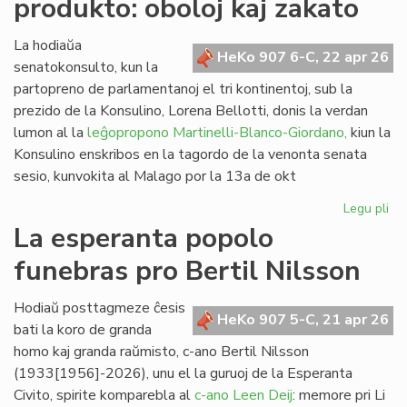
produkto: oboloj kaj zakato
de
kom
al
La hodiaŭa
HeKo 907 6-C, 22 apr 26
vi
senatokonsulto, kun la
partopreno de parlamentanoj el tri kontinentoj, sub la
prezido de la Konsulino, Lorena Bellotti, donis la verdan
lumon al la
leĝopropono Martinelli-Blanco-Giordano,
kiun la
Konsulino enskribos en la tagordo de la venonta senata
sesio, kunvokita al Malago por la 13a de okt
Legu pli
pri
Pr
La esperanta popolo
no
funebras pro Bertil Nilsson
fi
pro
obo
Hodiaŭ posttagmeze ĉesis
HeKo 907 5-C, 21 apr 26
kaj
bati la koro de granda
za
homo kaj granda raŭmisto, c-ano Bertil Nilsson
(1933[1956]-2026), unu el la guruoj de la Esperanta
Civito, spirite komparebla al
c-ano Leen Deij
: memore pri Li