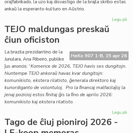
oraĵfabrikado, la uzo kaj disvastigo de la brajla skribo estas
ankaŭ la esperanto-kulturo en Aŭstrio.
Legu pli
pri
Ag
TEJO maldungas preskaŭ
pri
ĉiun oficiston
la
es
kul
La brazila prezidantino de la
HeKo 907 1-B, 15 apr 26
en
Junulara, Ana Ribeiro, publike
Aŭs
ĵus anoncis: “
Komence de 2026, TEJO havis ses dungitojn.
Nuntempe TEJO ankoraŭ havas kvar dungitojn:
komunikisto, ekstera rilatisto, ĝenerala direktoro kaj
kunordiganto de volontuloj. Pro la ﬁnancaj malfacilaĵoj la
jenaj pozicioj estos ﬁnitaj ĝis la ﬁno de aprilo 2026:
komunikisto kaj ekstera rilatisto.
Legu pli
pri
TE
Tago de ĉiuj pioniroj 2026 -
ma
LF-koop memoras
pr