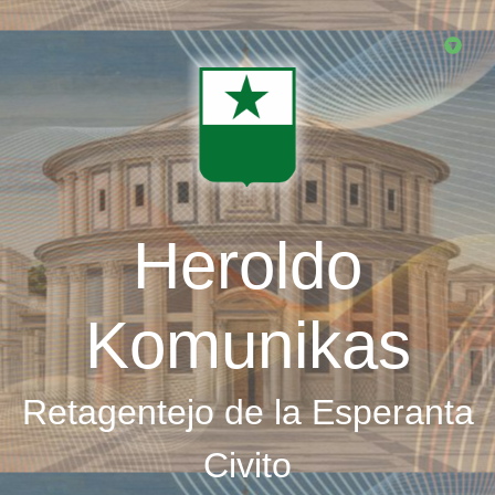
Skip
to
main
content
Heroldo
Komunikas
Retagentejo de la Esperanta
Civito