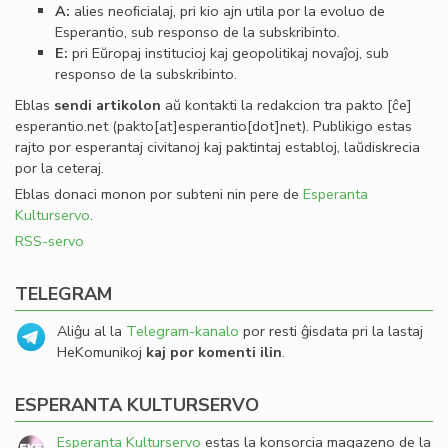
A:
alies neoﬁcialaj, pri kio ajn utila por la evoluo de
Esperantio, sub responso de la subskribinto.
E:
pri Eŭropaj institucioj kaj geopolitikaj novaĵoj, sub
responso de la subskribinto.
Eblas
sendi
artikolon
aŭ kontakti la redakcion tra
pakto
[ĉe]
esperantio
.
net
(pakto[at]esperantio[dot]net)
. Publikigo estas
rajto por esperantaj civitanoj kaj paktintaj establoj, laŭdiskrecia
por la ceteraj.
Eblas donaci monon por subteni nin pere de
Esperanta
Kulturservo
.
RSS-servo
TELEGRAM
Aliĝu al la
Telegram-kanalo
por resti ĝisdata pri la lastaj
HeKomunikoj
kaj por komenti ilin
.
ESPERANTA KULTURSERVO
Esperanta Kulturservo
estas la konsorcia magazeno de la