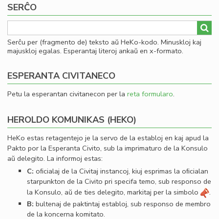
SERĈO
al
he
Serĉu per (fragmento de) teksto aŭ HeKo-kodo. Minuskloj kaj
majuskloj egalas. Esperantaj literoj ankaŭ en x-formato.
ESPERANTA CIVITANECO
Petu la esperantan civitanecon per la
reta formularo
.
HEROLDO KOMUNIKAS (HEKO)
HeKo estas retagentejo je la servo de la establoj en kaj apud la
Pakto por la Esperanta Civito, sub la imprimaturo de la Konsulo
aŭ delegito. La informoj estas:
C:
oﬁcialaj de la Civitaj instancoj, kiuj esprimas la oﬁcialan
starpunkton de la Civito pri specifa temo, sub responso de
la Konsulo, aŭ de ties delegito, markitaj per la simbolo
.
B:
bultenaj de paktintaj establoj, sub responso de membro
de la koncerna komitato.