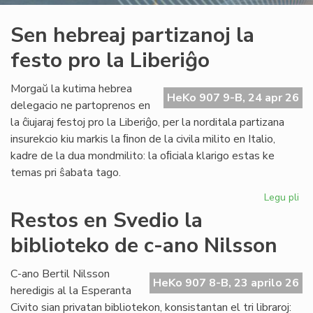
Sen hebreaj partizanoj la
festo pro la Liberiĝo
Morgaŭ la kutima hebrea
HeKo 907 9-B, 24 apr 26
delegacio ne partoprenos en
la ĉiujaraj festoj pro la Liberiĝo, per la norditala partizana
insurekcio kiu markis la ﬁnon de la civila milito en Italio,
kadre de la dua mondmilito: la oﬁciala klarigo estas ke
temas pri ŝabata tago.
Legu pli
pri
Se
Restos en Svedio la
he
biblioteko de c-ano Nilsson
par
la
fes
C-ano Bertil Nilsson
HeKo 907 8-B, 23 aprilo 26
pr
heredigis al la Esperanta
la
Civito sian privatan bibliotekon, konsistantan el tri libraroj: