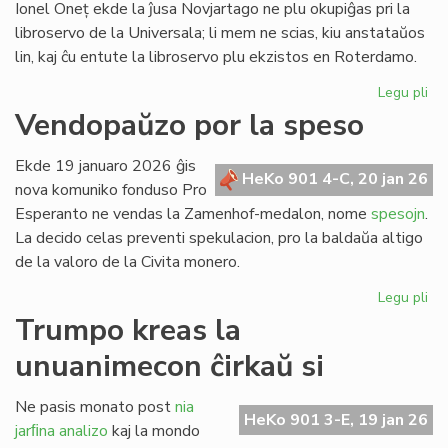
Ionel Oneț ekde la ĵusa Novjartago ne plu okupiĝas pri la
libroservo de la Universala; li mem ne scias, kiu anstataŭos
lin, kaj ĉu entute la libroservo plu ekzistos en Roterdamo.
Legu pli
pri
Ion
Vendopaŭzo por la speso
On
do
Ekde 19 januaro 2026 ĝis
sia
HeKo 901 4-C, 20 jan 26
nova komuniko fonduso Pro
ad
Esperanto ne vendas la Zamenhof-medalon, nome
spesojn
.
ri
La decido celas preventi spekulacion, pro la baldaŭa altigo
de la valoro de la Civita monero.
Legu pli
pri
Ve
Trumpo kreas la
po
unuanimecon ĉirkaŭ si
la
sp
Ne pasis monato post
nia
HeKo 901 3-E, 19 jan 26
jarﬁna analizo
kaj la mondo