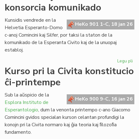
konsorcia komunikado
pri
la
ref
Kunsidis vendrede en la
HeKo 901 1-C, 18 jan 26
LT
Helvetia Esperanto-Domo
c-anoj Comincini kaj Silfer, por taksi la staton de la
komunikado de la Esperanta Civito kaj de la unuopaj
establoj.
Legu pli
pri
Kr
Kurso pri la Civita konstitucio
kaj
ĉi-printempe
kr
la
ko
Sub la aŭspicio de la
HeKo 900 9-C, 16 jan 26
ko
Esplora Instituto de
Esperantologio
, dum la venonta printempo c-ano Giacomo
Comincini gvidos specialan kurson celantan profundigi la
konojn pri la Civita normaro kaj ĝia teoria kaj ﬁlozoﬁa
fundamento.