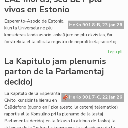
lin
vivos en Estonio
en
la
po
Esperanto-Asocio de Estonio,
HeKo 901 8-B, 23 jan 26
PE
kiun la Universala ne plu
ma
konsideras landa asocio, ankaŭ jure ne plu ekzistas, ĉar
forstrekita el la oﬁciala registro de neproﬁtcelaj societoj.
Legu pli
pri
EA
La Kapitulo jam plenumis
mor
parton de la Parlamentaj
se
BE
decidoj
plu
viv
La Kapitulo de la Esperanta
en
HeKo 901 7-C, 22 jan 26
Civito, kunsidinta hieraŭ en
Es
Ĉaŭdefono (duono en ﬁzika alesto, la ceteraj telematike)
raportis al la Konsulino pri la plenumo de la lastaj
Parlamentaj decidoj: en la fokuso la atribuo de taskoj, la
aktiveco de la ĵus kreitaj komisionoj, la subsidueco de la