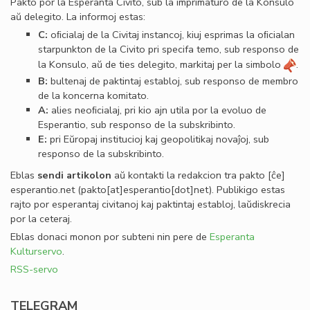
Pakto por la Esperanta Civito, sub la imprimaturo de la Konsulo
aŭ delegito. La informoj estas:
C:
oﬁcialaj de la Civitaj instancoj, kiuj esprimas la oﬁcialan
starpunkton de la Civito pri specifa temo, sub responso de
la Konsulo, aŭ de ties delegito, markitaj per la simbolo
.
B:
bultenaj de paktintaj establoj, sub responso de membro
de la koncerna komitato.
A:
alies neoﬁcialaj, pri kio ajn utila por la evoluo de
Esperantio, sub responso de la subskribinto.
E:
pri Eŭropaj institucioj kaj geopolitikaj novaĵoj, sub
responso de la subskribinto.
Eblas
sendi
artikolon
aŭ kontakti la redakcion tra
pakto
[ĉe]
esperantio
.
net
(pakto[at]esperantio[dot]net)
. Publikigo estas
rajto por esperantaj civitanoj kaj paktintaj establoj, laŭdiskrecia
por la ceteraj.
Eblas donaci monon por subteni nin pere de
Esperanta
Kulturservo
.
RSS-servo
TELEGRAM