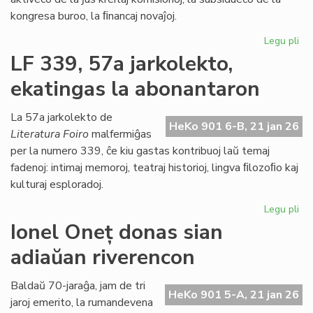
kongresa buroo, la ﬁnancaj novaĵoj.
Legu pli
pri
La
LF 339, 57a jarkolekto,
Kap
ekatingas la abonantaron
ja
pl
pa
La 57a jarkolekto de
HeKo 901 6-B, 21 jan 26
de
Literatura Foiro
malfermiĝas
la
per la numero 339, ĉe kiu gastas kontribuoj laŭ temaj
Pa
fadenoj: intimaj memoroj, teatraj historioj, lingva ﬁlozoﬁo kaj
dec
kulturaj esploradoj.
Legu pli
pri
LF
Ionel Oneț donas sian
33
adiaŭan riverencon
57
jar
ek
Baldaŭ 70-jaraĝa, jam de tri
HeKo 901 5-A, 21 jan 26
la
jaroj emerito, la rumandevena
ab