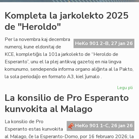
Kompleta la jarkolekto 2025
de "Heroldo"
Per la novembra kaj decembra
HeKo 901 2-B, 27 jan 26
numeroj, kune eldonitaj de
KCE, kompletiĝis la 101a jarkolekto de “Heroldo de
Esperanto”, unu el la plej antikvaj gazetoj en nia lingva
komunumo, sendependa informa organo aliĝinta al la Pakto,
la sola periodaĵo en formato A3, kiel ĵurnalo .
Legu pli
pri
Ko
La konsilio de Pro Esperanto
la
kunvokita al Malago
jar
20
de
La konsilio de Pro
HeKo 901 1-C, 26 jan 26
"H
Esperanto estas kunvokita
al Malago, ĉe la Esperanto-Domo, por 16 februaro 2026; la