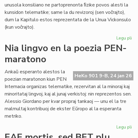
unusola konsiliano ne partoprenonta ﬁzike povos alesti la
kunsidon telematike; same la du revizoroj (sen voĉrajto),
dum la Kapitulo estos reprezentata de la Unua Vickonsulo
(kun voĉrajto).
Legu pli
pri
La
Nia lingvo en la poezia PEN-
kon
maratono
de
Pr
Es
Ankaŭ esperanto alestos la
HeKo 901 9-B, 24 jan 26
ku
poezian maratonon kiun PEN
al
Internacia organizas telematike, rezervitan al la minoraj kaj
Ma
minoritataj lingvoj, kaj al junaj verkistoj: nin reprezentos sen.
Alessio Giordano per kvar propraj tankaoj — unu el la tre
malmultaj kontribuoj de ekster Eŭropo al la esperanta
metriko.
Legu pli
pri
Ni
EAE mortis, sed BET plu