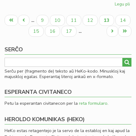
Legu pli
pri
Ku
Pagination
pri
Unua
Antaŭa
Paĝo
Paĝo
Paĝo
Paĝo
Aktuala
Paĝo
9
10
11
12
13
14
…
la
paĝo
paĝo
paĝo
Civ
Paĝo
Paĝo
Paĝo
Next
Last
15
16
17
…
kon
page
page
ĉi-
SERĈO
pr
Serĉu per (fragmento de) teksto aŭ HeKo-kodo. Minuskloj kaj
majuskloj egalas. Esperantaj literoj ankaŭ en x-formato.
ESPERANTA CIVITANECO
Petu la esperantan civitanecon per la
reta formularo
.
HEROLDO KOMUNIKAS (HEKO)
HeKo estas retagentejo je la servo de la establoj en kaj apud la