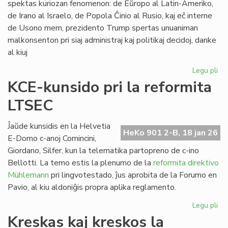
spektas kuriozan fenomenon: de Eŭropo al Latin-Ameriko,
de Irano al Israelo, de Popola Ĉinio al Rusio, kaj eĉ interne
de Usono mem, prezidento Trump spertas unuaniman
malkonsenton pri siaj administraj kaj politikaj decidoj, danke
al kiuj
Legu pli
pri
Tr
KCE-kunsido pri la reformita
kr
LTSEC
la
un
ĉir
Ĵaŭde kunsidis en la Helvetia
HeKo 901 2-B, 18 jan 26
si
E-Domo c-anoj Comincini,
Giordano, Silfer, kun la telematika partopreno de c-ino
Bellotti. La temo estis la plenumo de la
reformita direktivo
Mühlemann
pri lingvotestado, ĵus aprobita de la Forumo en
Pavio, al kiu aldoniĝis propra aplika reglamento.
Legu pli
pri
KC
Kreskas kaj kreskos la
ku