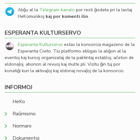
Aliĝu al la
Telegram-kanalo
por resti ĝisdata pri la lastaj
HeKomunikoj
kaj por komenti ilin
.
ESPERANTA KULTURSERVO
Esperanta Kulturservo
estas la konsorcia magazeno de la
Esperanta Civito. Tiu platformo ebligas la aliĝon al la
eventoj kaj kursoj organizataj de la paktintaj establoj, aĉeton de
eldonaĵoj, abonon al revuoj kaj multe pli. Vizitu ĝin tuj por
konatiĝi kun la aktivaĵoj kaj eldonaj novaĵoj de la konsorcio.
INFORMOJ
HeKo
Raŭmismo
Normaro
Dokumentoj