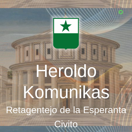
Skip
to
main
content
Heroldo
Komunikas
Retagentejo de la Esperanta
Civito