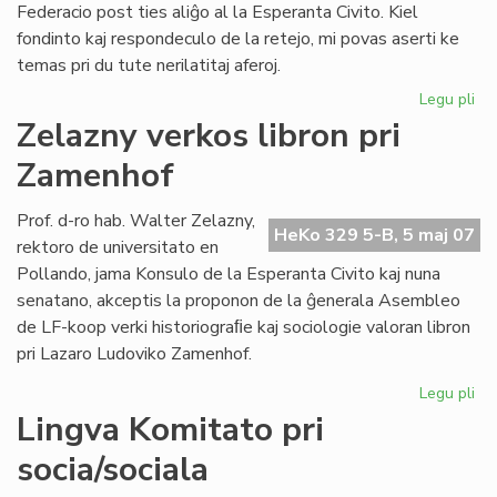
Federacio post ties aliĝo al la Esperanta Civito. Kiel
fondinto kaj respondeculo de la retejo, mi povas aserti ke
temas pri du tute nerilatitaj aferoj.
Legu pli
pri
De
Zelazny verkos libron pri
po
Zamenhof
mi
pri
ME
Prof. d-ro hab. Walter Zelazny,
HeKo 329 5-B, 5 maj 07
rektoro de universitato en
Pollando, jama Konsulo de la Esperanta Civito kaj nuna
senatano, akceptis la proponon de la ĝenerala Asembleo
de LF-koop verki historiograﬁe kaj sociologie valoran libron
pri Lazaro Ludoviko Zamenhof.
Legu pli
pri
Ze
Lingva Komitato pri
ve
socia/sociala
lib
pri