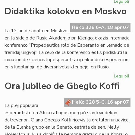
Legu pli
pri
Ja
Didaktika kolokvo en Moskvo
tri
ini
ok
HeKo 328 6-A, 18 apr 07
La 13-an de aprilo en Moskvo,
de
en la sidejo de Rusia Akademio pri Klerigo, okazis Internacia
IT
konferenco “Propedeŭtika rolo de Esperanto en lernado de
20
fremdaj lingvoj”. La celo de la konferenco estis pridiskuti la
iniciaton de sciencistoj-esperantistoj enkonduki esperanton
en studplanojn de diversnivelaj klerigejoj en Rusio.
Legu pli
pri
Did
Ora jubileo de Gbeglo Koffi
ko
en
Mo
HeKo 328 5-C, 16 apr 07
La plej populara
esperantisto en Afriko atingos morgaŭ sian kvindekan
datrevenon. C-ano Gbeglo Koﬃ ricevis la gratulon unuavice
de la Blanka grupo en la Senato, estrata de sen. Nelly
Holevitch, al kiu aldoniĝis la persona gratulo de la Konsulo