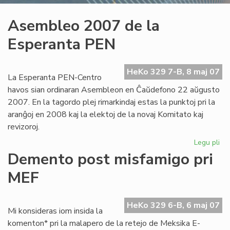
Asembleo 2007 de la
Esperanta PEN
HeKo 329 7-B, 8 maj 07
La Esperanta PEN-Centro
havos sian ordinaran Asembleon en Ĉaŭdefono 22 aŭgusto
2007. En la tagordo plej rimarkindaj estas la punktoj pri la
aranĝoj en 2008 kaj la elektoj de la novaj Komitato kaj
revizoroj.
Legu pli
pri
As
Demento post misfamigo pri
20
MEF
de
la
Es
HeKo 329 6-B, 6 maj 07
PE
Mi konsideras iom insida la
komenton* pri la malapero de la retejo de Meksika E-