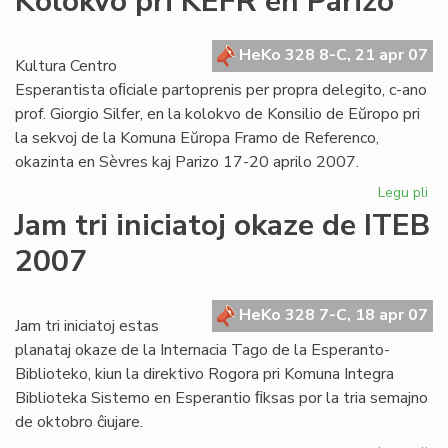
Kolokvo pri KEFR en Parizo
for
la
UE
HeKo 328 8-C, 21 apr 07
Kultura Centro
es
Esperantista oﬁciale partoprenis per propra delegito, c-ano
prof. Giorgio Silfer, en la kolokvo de Konsilio de Eŭropo pri
la sekvoj de la Komuna Eŭropa Framo de Referenco,
okazinta en Sèvres kaj Parizo 17-20 aprilo 2007.
Legu pli
pri
Ko
Jam tri iniciatoj okaze de ITEB
pri
2007
KE
en
Par
HeKo 328 7-C, 18 apr 07
Jam tri iniciatoj estas
planataj okaze de la Internacia Tago de la Esperanto-
Biblioteko, kiun la direktivo Rogora pri Komuna Integra
Biblioteka Sistemo en Esperantio ﬁksas por la tria semajno
de oktobro ĉiujare.