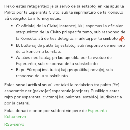
HeKo estas retagentejo je la servo de la establoj en kaj apud la
Pakto por la Esperanta Civito, sub la imprimaturo de la Konsulo
aŭ delegito. La informoj estas:
C:
oﬁcialaj de la Civitaj instancoj, kiuj esprimas la oﬁcialan
starpunkton de la Civito pri specifa temo, sub responso de
la Konsulo, aŭ de ties delegito, markitaj per la simbolo
.
B:
bultenaj de paktintaj establoj, sub responso de membro
de la koncerna komitato.
A:
alies neoﬁcialaj, pri kio ajn utila por la evoluo de
Esperantio, sub responso de la subskribinto.
E:
pri Eŭropaj institucioj kaj geopolitikaj novaĵoj, sub
responso de la subskribinto.
Eblas
sendi
artikolon
aŭ kontakti la redakcion tra
pakto
[ĉe]
esperantio
.
net
(pakto[at]esperantio[dot]net)
. Publikigo estas
rajto por esperantaj civitanoj kaj paktintaj establoj, laŭdiskrecia
por la ceteraj.
Eblas donaci monon por subteni nin pere de
Esperanta
Kulturservo
.
RSS-servo