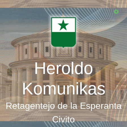
Skip
to
main
content
Heroldo
Komunikas
Retagentejo de la Esperanta
Civito