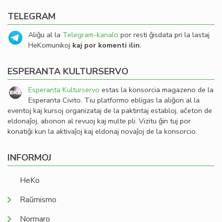
TELEGRAM
Aliĝu al la
Telegram-kanalo
por resti ĝisdata pri la lastaj
HeKomunikoj
kaj por komenti ilin
.
ESPERANTA KULTURSERVO
Esperanta Kulturservo
estas la konsorcia magazeno de la
Esperanta Civito. Tiu platformo ebligas la aliĝon al la
eventoj kaj kursoj organizataj de la paktintaj establoj, aĉeton de
eldonaĵoj, abonon al revuoj kaj multe pli. Vizitu ĝin tuj por
konatiĝi kun la aktivaĵoj kaj eldonaj novaĵoj de la konsorcio.
INFORMOJ
HeKo
Raŭmismo
Normaro