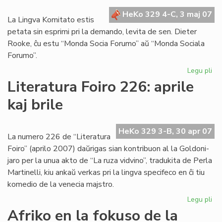
Za
HeKo 329 4-C, 3 maj 07
La Lingva Komitato estis
petata sin esprimi pri la demando, levita de sen. Dieter
Rooke, ĉu estu “Monda Socia Forumo” aŭ “Monda Sociala
Forumo”.
Legu pli
pri
Li
Literatura Foiro 226: aprile
Ko
kaj brile
pri
soc
HeKo 329 3-B, 30 apr 07
La numero 226 de “Literatura
Foiro” (aprilo 2007) daŭrigas sian kontribuon al la Goldoni-
jaro per la unua akto de “La ruza vidvino”, tradukita de Perla
Martinelli, kiu ankaŭ verkas pri la lingva specifeco en ĉi tiu
komedio de la venecia majstro.
Legu pli
pri
Lit
Afriko en la fokuso de la
Foi