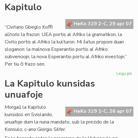
Kapitulo
22
apr
kaj
HeKo 329 2-C, 29 apr 07
bri
“Civitano Gbeglo Koﬃ
aŭtoris la frazon: UEA portis al Afriko la gramatikon, la
Civito portis al Afriko la kulturon. Mi ŝatus proponi duan
sloganon: la malnova Esperantio portis al Afriko
subvenciojn, la nova Esperantio portu al Afriko investojn.”
Per tiu ĉi frazo sen.
Legu pli
pri
Afr
La Kapitulo kunsidas
en
unuafoje
la
fo
de
Morgaŭ la Kapitulo
HeKo 329 1-C, 26 apr 07
la
kunsidos en Svislando,
Kap
unuafoje dum la nuna mandato, sub la prezido de la
Konsulo, c-ano Giorgio Silfer.