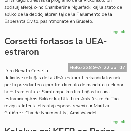
En la tagordo estas la programo de la Vickonsulo pri
socialaj aferoj, c-ino Chamberline Nguefack, kaj la stato de
apliko de la decidoj alprenitaj de la Parlamento de la
Esperanta Civito, pasintmonate en Bruselo.
Legu pli
pri
La
Corsetti forlasos la UEA-
Kap
estraron
ku
un
HeKo 328 9-A, 22 apr 07
D-ro Renato Corsetti
deﬁnitive retiriĝas de la UEA-estraro: li rekandidatos nek
por la prezidanteco (pro troa kumulo de mandatoj) nek por
la Estraro entute. Samtempe kun li retiriĝas la nunaj
estraraninoj Ans Bakker kaj Ulla Luin. Ankaŭ s-ro Yu Tao
rezignis. Inter la elirantaj esperas reveni nur Maritza
Gutiérrez, Claude Nourmont kaj Amri Wandel.
Legu pli
pri
Cor