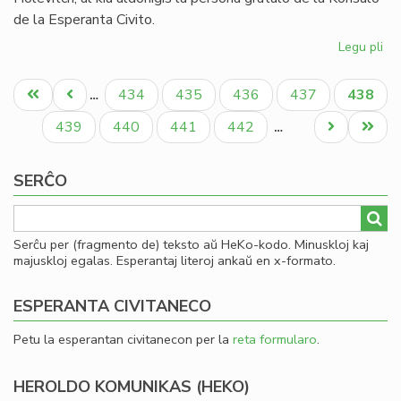
de la Esperanta Civito.
Legu pli
pri
Or
Pagination
jub
Unua
Antaŭa
Paĝo
Paĝo
Paĝo
Paĝo
Aktual
434
435
436
437
438
…
de
paĝo
paĝo
paĝo
Gb
Paĝo
Paĝo
Paĝo
Paĝo
Next
Last
439
440
441
442
…
Kof
page
page
SERĈO
Serĉu per (fragmento de) teksto aŭ HeKo-kodo. Minuskloj kaj
majuskloj egalas. Esperantaj literoj ankaŭ en x-formato.
ESPERANTA CIVITANECO
Petu la esperantan civitanecon per la
reta formularo
.
HEROLDO KOMUNIKAS (HEKO)