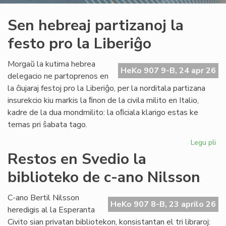
Sen hebreaj partizanoj la
festo pro la Liberiĝo
Morgaŭ la kutima hebrea
HeKo 907 9-B, 24 apr 26
delegacio ne partoprenos en
la ĉiujaraj festoj pro la Liberiĝo, per la norditala partizana
insurekcio kiu markis la ﬁnon de la civila milito en Italio,
kadre de la dua mondmilito: la oﬁciala klarigo estas ke
temas pri ŝabata tago.
Legu pli
pri
Se
Restos en Svedio la
he
biblioteko de c-ano Nilsson
par
la
fes
C-ano Bertil Nilsson
HeKo 907 8-B, 23 aprilo 26
pr
heredigis al la Esperanta
la
Civito sian privatan bibliotekon, konsistantan el tri libraroj: