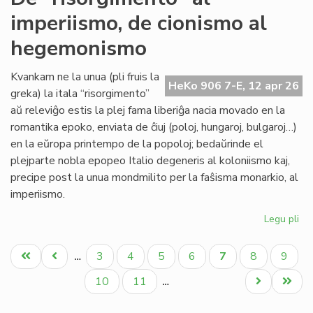
sin
imperiismo, de cionismo al
tu
'Ny
hegemonismo
Kvankam ne la unua (pli fruis la
HeKo 906 7-E, 12 apr 26
greka) la itala “risorgimento”
aŭ releviĝo estis la plej fama liberiĝa nacia movado en la
romantika epoko, enviata de ĉiuj (poloj, hungaroj, bulgaroj…)
en la eŭropa printempo de la popoloj; bedaŭrinde el
plejparte nobla epopeo Italio degeneris al koloniismo kaj,
precipe post la unua mondmilito per la faŝisma monarkio, al
imperiismo.
Legu pli
pri
De
Pagination
"ri
Unua
Antaŭa
Paĝo
Paĝo
Paĝo
Paĝo
Aktuala
Paĝo
Paĝo
3
4
5
6
7
8
9
…
al
paĝo
paĝo
paĝo
imp
Paĝo
Paĝo
Next
Last
10
11
…
de
page
page
ci