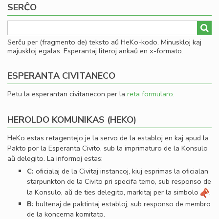
SERĈO
al
he
Serĉu per (fragmento de) teksto aŭ HeKo-kodo. Minuskloj kaj
majuskloj egalas. Esperantaj literoj ankaŭ en x-formato.
ESPERANTA CIVITANECO
Petu la esperantan civitanecon per la
reta formularo
.
HEROLDO KOMUNIKAS (HEKO)
HeKo estas retagentejo je la servo de la establoj en kaj apud la
Pakto por la Esperanta Civito, sub la imprimaturo de la Konsulo
aŭ delegito. La informoj estas:
C:
oﬁcialaj de la Civitaj instancoj, kiuj esprimas la oﬁcialan
starpunkton de la Civito pri specifa temo, sub responso de
la Konsulo, aŭ de ties delegito, markitaj per la simbolo
.
B:
bultenaj de paktintaj establoj, sub responso de membro
de la koncerna komitato.