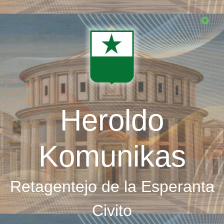
Skip
to
main
content
Heroldo
Komunikas
Retagentejo de la Esperanta
Civito