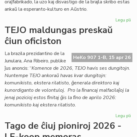
oraĵfabrikado, la uzo kaj disvastigo de la brajla skribo estas
ankaŭ la esperanto-kulturo en Aŭstrio.
Legu pli
pri
Ag
TEJO maldungas preskaŭ
pri
ĉiun oficiston
la
es
kul
La brazila prezidantino de la
HeKo 907 1-B, 15 apr 26
en
Junulara, Ana Ribeiro, publike
Aŭs
ĵus anoncis: “
Komence de 2026, TEJO havis ses dungitojn.
Nuntempe TEJO ankoraŭ havas kvar dungitojn:
komunikisto, ekstera rilatisto, ĝenerala direktoro kaj
kunordiganto de volontuloj. Pro la ﬁnancaj malfacilaĵoj la
jenaj pozicioj estos ﬁnitaj ĝis la ﬁno de aprilo 2026:
komunikisto kaj ekstera rilatisto.
Legu pli
pri
TE
Tago de ĉiuj pioniroj 2026 -
ma
LF-koop memoras
pr