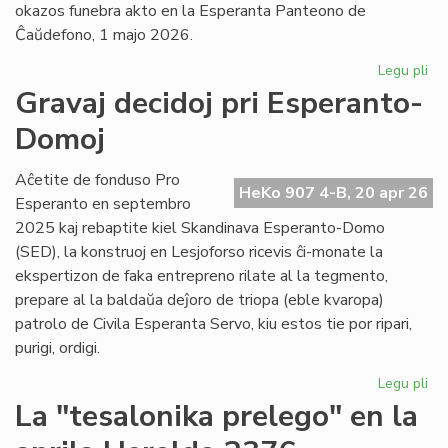
okazos funebra akto en la Esperanta Panteono de
Ĉaŭdefono, 1 majo 2026.
Legu pli
pri
La
Gravaj decidoj pri Esperanto-
es
Domoj
po
fu
pr
Aĉetite de fonduso Pro
HeKo 907 4-B, 20 apr 26
Ber
Esperanto en septembro
Ni
2025 kaj rebaptite kiel Skandinava Esperanto-Domo
(SED), la konstruoj en Lesjoforso ricevis ĉi-monate la
ekspertizon de faka entrepreno rilate al la tegmento,
prepare al la baldaŭa deĵoro de triopa (eble kvaropa)
patrolo de Civila Esperanta Servo, kiu estos tie por ripari,
purigi, ordigi.
Legu pli
pri
Gr
La "tesalonika prelego" en la
dec
pri