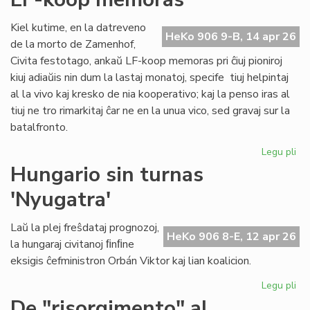
ĉiu
ofi
Kiel kutime, en la datreveno
HeKo 906 9-B, 14 apr 26
de la morto de Zamenhof,
Civita festotago, ankaŭ LF-koop memoras pri ĉiuj pioniroj
kiuj adiaŭis nin dum la lastaj monatoj, specife tiuj helpintaj
al la vivo kaj kresko de nia kooperativo; kaj la penso iras al
tiuj ne tro rimarkitaj ĉar ne en la unua vico, sed gravaj sur la
batalfronto.
Legu pli
pri
Ta
Hungario sin turnas
de
'Nyugatra'
ĉiuj
pio
20
Laŭ la plej freŝdataj prognozoj,
HeKo 906 8-E, 12 apr 26
-
la hungaraj civitanoj ﬁnﬁne
LF-
eksigis ĉefministron Orbán Viktor kaj lian koalicion.
ko
me
Legu pli
pri
Hu
De "risorgimento" al