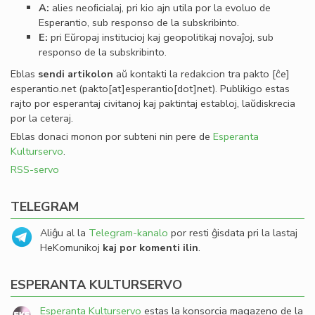
A:
alies neoﬁcialaj, pri kio ajn utila por la evoluo de
Esperantio, sub responso de la subskribinto.
E:
pri Eŭropaj institucioj kaj geopolitikaj novaĵoj, sub
responso de la subskribinto.
Eblas
sendi
artikolon
aŭ kontakti la redakcion tra
pakto
[ĉe]
esperantio
.
net
(pakto[at]esperantio[dot]net)
. Publikigo estas
rajto por esperantaj civitanoj kaj paktintaj establoj, laŭdiskrecia
por la ceteraj.
Eblas donaci monon por subteni nin pere de
Esperanta
Kulturservo
.
RSS-servo
TELEGRAM
Aliĝu al la
Telegram-kanalo
por resti ĝisdata pri la lastaj
HeKomunikoj
kaj por komenti ilin
.
ESPERANTA KULTURSERVO
Esperanta Kulturservo
estas la konsorcia magazeno de la