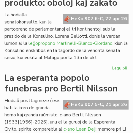
produkto: oboloj kaj zakato
de
kom
al
La hodiaŭa
HeKo 907 6-C, 22 apr 26
vi
senatokonsulto, kun la
partopreno de parlamentanoj el tri kontinentoj, sub la
prezido de la Konsulino, Lorena Bellotti, donis la verdan
lumon al la
leĝopropono Martinelli-Blanco-Giordano,
kiun la
Konsulino enskribos en la tagordo de la venonta senata
sesio, kunvokita al Malago por la 13a de okt
Legu pli
pri
Pr
La esperanta popolo
no
funebras pro Bertil Nilsson
fi
pro
obo
Hodiaŭ posttagmeze ĉesis
HeKo 907 5-C, 21 apr 26
kaj
bati la koro de granda
za
homo kaj granda raŭmisto, c-ano Bertil Nilsson
(1933[1956]-2026), unu el la guruoj de la Esperanta
Civito, spirite komparebla al
c-ano Leen Deij
: memore pri Li