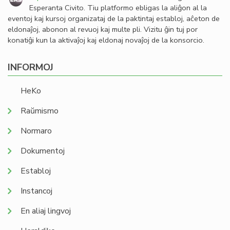
Esperanta Civito. Tiu platformo ebligas la aliĝon al la
eventoj kaj kursoj organizataj de la paktintaj establoj, aĉeton de
eldonaĵoj, abonon al revuoj kaj multe pli. Vizitu ĝin tuj por
konatiĝi kun la aktivaĵoj kaj eldonaj novaĵoj de la konsorcio.
INFORMOJ
HeKo
Raŭmismo
Normaro
Dokumentoj
Establoj
Instancoj
En aliaj lingvoj