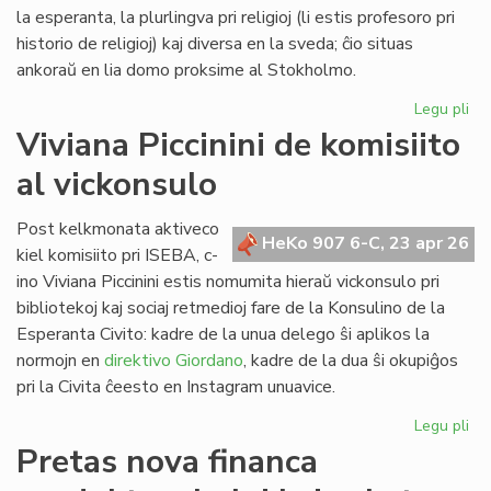
Lib
la esperanta, la plurlingva pri religioj (li estis profesoro pri
historio de religioj) kaj diversa en la sveda; ĉio situas
ankoraŭ en lia domo proksime al Stokholmo.
Legu pli
pri
Re
Viviana Piccinini de komisiito
en
al vickonsulo
Sv
la
bib
Post kelkmonata aktiveco
HeKo 907 6-C, 23 apr 26
de
kiel komisiito pri ISEBA, c-
c-
ino Viviana Piccinini estis nomumita hieraŭ vickonsulo pri
an
bibliotekoj kaj sociaj retmedioj fare de la Konsulino de la
Ni
Esperanta Civito: kadre de la unua delego ŝi aplikos la
normojn en
direktivo Giordano
, kadre de la dua ŝi okupiĝos
pri la Civita ĉeesto en Instagram unuavice.
Legu pli
pri
Vi
Pretas nova financa
Pic