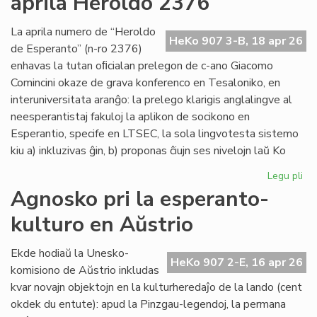
aprila Heroldo 2376
Es
Do
La aprila numero de “Heroldo
HeKo 907 3-B, 18 apr 26
de Esperanto” (n-ro 2376)
enhavas la tutan oﬁcialan prelegon de c-ano Giacomo
Comincini okaze de grava konferenco en Tesaloniko, en
interuniversitata aranĝo: la prelego klarigis anglalingve al
neesperantistaj fakuloj la aplikon de socikono en
Esperantio, specife en LTSEC, la sola lingvotesta sistemo
kiu a) inkluzivas ĝin, b) proponas ĉiujn ses nivelojn laŭ Ko
Legu pli
pri
La
Agnosko pri la esperanto-
"te
kulturo en Aŭstrio
pr
en
la
Ekde hodiaŭ la Unesko-
HeKo 907 2-E, 16 apr 26
apr
komisiono de Aŭstrio inkludas
He
kvar novajn objektojn en la kulturheredaĵo de la lando (cent
23
okdek du entute): apud la Pinzgau-legendoj, la permana