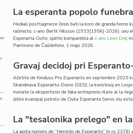
La esperanta popolo funebras
,
Hodiaŭ posttagmeze ĉesis bati la koro de granda homo ka
raŭmisto, c-ano Bertil Nilsson (1933[1956]-2026), unu el 
por
Esperanta Civito, spirite komparebla al
c-ano Leen Deij
: 
Panteono de Ĉaŭdefono, 1 majo 2026.
a
Gravaj decidoj pri Esperant
Aĉetite de fonduso Pro Esperanto en septembro 2025 kaj
Skandinava Esperanto-Domo (SED), la konstruoj en Lesjofo
monate la ekspertizon de faka entrepreno rilate al la teg
ri
(eble kvaropa) patrolo de Civila Esperanta Servo, kiu estos ti
La "tesalonika prelego" en l
La aprila numero de “Heroldo de Esperanto” (n-ro 2376) 