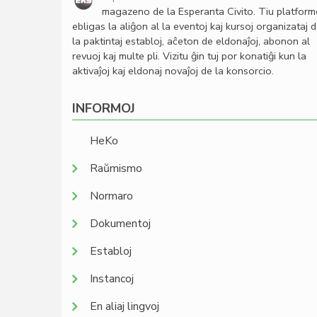
magazeno de la Esperanta Civito. Tiu platfor
ebligas la aliĝon al la eventoj kaj kursoj organizataj 
la paktintaj establoj, aĉeton de eldonaĵoj, abonon al
revuoj kaj multe pli. Vizitu ĝin tuj por konatiĝi kun la
aktivaĵoj kaj eldonaj novaĵoj de la konsorcio.
INFORMOJ
HeKo
Raŭmismo
Normaro
Dokumentoj
Establoj
Instancoj
En aliaj lingvoj