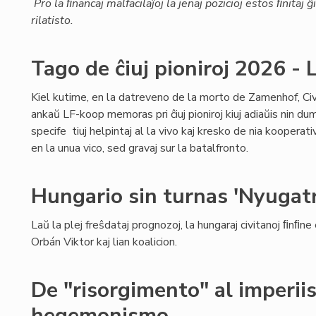
Pro la ﬁnancaj malfacilaĵoj la jenaj pozicioj estos ﬁnitaj
rilatisto.
Tago de ĉiuj pioniroj 2026 
Kiel kutime, en la datreveno de la morto de Zamenhof, Civ
ankaŭ LF-koop memoras pri ĉiuj pioniroj kiuj adiaŭis nin dum
specife tiuj helpintaj al la vivo kaj kresko de nia kooperativo
en la unua vico, sed gravaj sur la batalfronto.
Hungario sin turnas 'Nyugatr
Laŭ la plej freŝdataj prognozoj, la hungaraj civitanoj ﬁnﬁne
Orbán Viktor kaj lian koalicion.
De "risorgimento" al imperii
hegemonismo