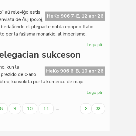
'Nyugatra'
to” aŭ releviĝo estis
HeKo 906 7-E, 12 apr 26
viata de ĉiuj (poloj,
; bedaŭrinde el plejparte nobla epopeo Italio
to per la faŝisma monarkio, al imperiismo.
Legu pli
pri
De
elegacian sukceson
"risorgimento"
al
o, kun la
imperiismo,
HeKo 906 6-B, 10 apr 26
 prezido de c-ano
de
mbleo, kunvokita por la komenco de majo.
cionismo
al
Legu pli
pri
hegemonismo
La
KCE-
la
Paĝo
Paĝo
Paĝo
Paĝo
Next
Last
8
9
10
11
…
Komitato
page
page
aplaŭdas
delegacian
sukceson