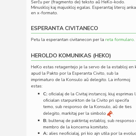
Serĉu per (fragmento de) teksto aŭ HeKo-kodo.
Minuskloj kaj majuskloj egalas. Esperantaj literoj ank
en x-formato.
ESPERANTA CIVITANECO
Petu la esperantan civitanecon per la
reta formularo
.
HEROLDO KOMUNIKAS (HEKO)
HeKo estas retagentejo je la servo de la establoj en 
apud la Pakto por la Esperanta Civito, sub la
imprimaturo de la Konsulo aŭ delegito. La informoj
estas:
C:
oﬁcialaj de la Civitaj instancoj, kiuj esprimas 
oﬁcialan starpunkton de la Civito pri specifa
temo, sub responso de la Konsulo, aŭ de ties
delegito, markitaj per la simbolo
.
B:
bultenaj de paktintaj establoj, sub responso
membro de la koncerna komitato.
A:
alies neoﬁcialaj, pri kio ajn utila por la evolu