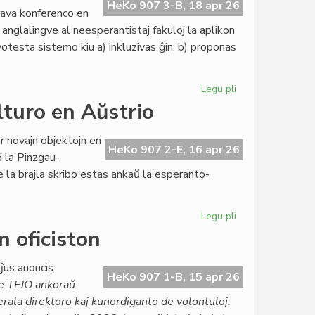
Esperanto-
HeKo 907 3-B, 18 apr 26
rava konferenco en
Domoj
 anglalingve al neesperantistaj fakuloj la aplikon
otesta sistemo kiu a) inkluzivas ĝin, b) proponas
Legu pli
pri
La
lturo en Aŭstrio
"tesalonika
prelego"
 novajn objektojn en
en
HeKo 907 2-E, 16 apr 26
d la Pinzgau-
la
e la brajla skribo estas ankaŭ la esperanto-
aprila
Heroldo
2376
Legu pli
pri
Agnosko
 oficiston
pri
la
ĵus anoncis:
esperanto-
HeKo 907 1-B, 15 apr 26
e TEJO ankoraŭ
kulturo
erala direktoro kaj kunordiganto de volontuloj.
en