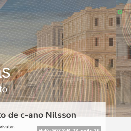
as
to
ko de c-ano Nilsson
privatan
HeKo 907 8-B, 23 aprilo 26