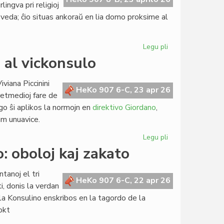
lingva pri religioj
la sveda; ĉio situas ankoraŭ en lia domo proksime al
Legu pli
pri
Restos
o al vickonsulo
en
Svedio
viana Piccinini
la
HeKo 907 6-C, 23 apr 26
 retmedioj fare de
biblioteko
go ŝi aplikos la normojn en
direktivo Giordano
,
de
ram unuavice.
c-
ano
Legu pli
pri
Nilsson
Viviana
: oboloj kaj zakato
Piccinini
de
tanoj el tri
komisiito
HeKo 907 6-C, 22 apr 26
i, donis la verdan
al
la Konsulino enskribos en la tagordo de la
vickonsulo
okt