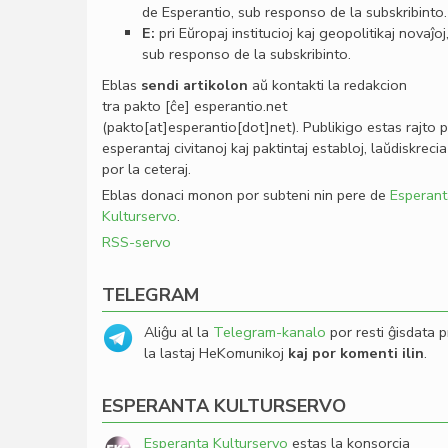
de Esperantio, sub responso de la subskribinto.
E:
pri Eŭropaj institucioj kaj geopolitikaj novaĵoj
sub responso de la subskribinto.
Eblas
sendi
artikolon
aŭ kontakti la redakcion
tra
pakto
[ĉe]
esperantio
.
net
(pakto[at]esperantio[dot]net)
. Publikigo estas rajto 
esperantaj civitanoj kaj paktintaj establoj, laŭdiskrecia
por la ceteraj.
Eblas donaci monon por subteni nin pere de
Esperant
Kulturservo
.
RSS-servo
TELEGRAM
Aliĝu al la
Telegram-kanalo
por resti ĝisdata p
la lastaj HeKomunikoj
kaj por komenti ilin
.
ESPERANTA KULTURSERVO
Esperanta Kulturservo
estas la konsorcia