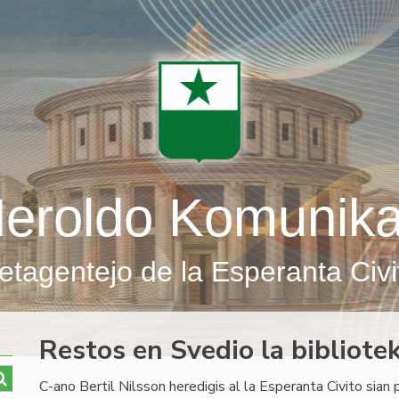
eroldo Komunik
etagentejo de la Esperanta Civi
Restos en Svedio la bibliote
C-ano Bertil Nilsson heredigis al la Esperanta Civito sian 