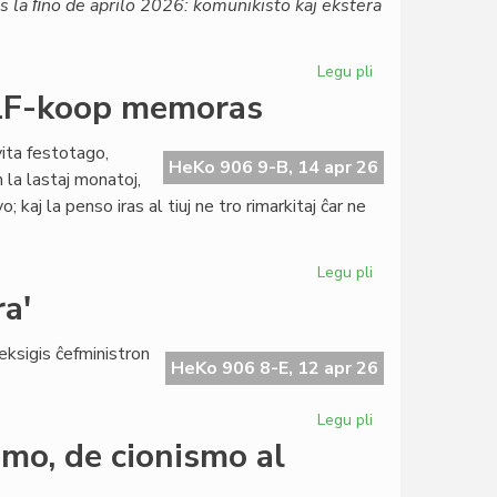
 ĝis la ﬁno de aprilo 2026: komunikisto kaj ekstera
Aŭstrio
Legu pli
pri
TEJO
- LF-koop memoras
maldungas
preskaŭ
ita festotago,
ĉiun
HeKo 906 9-B, 14 apr 26
 la lastaj monatoj,
oficiston
; kaj la penso iras al tiuj ne tro rimarkitaj ĉar ne
Legu pli
pri
Tago
a'
de
ĉiuj
 eksigis ĉefministron
pioniroj
HeKo 906 8-E, 12 apr 26
2026
-
Legu pli
pri
LF-
Hungario
smo, de cionismo al
koop
sin
memoras
turnas