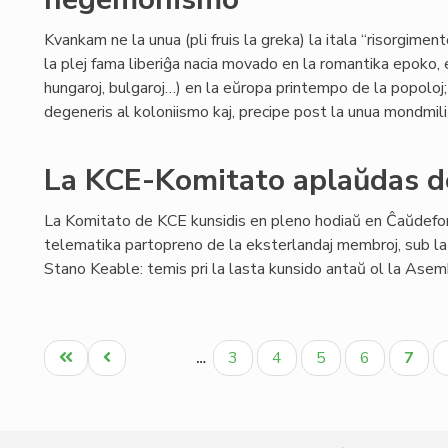
Kvankam ne la unua (pli fruis la greka) la itala “risorgimen
la plej fama liberiĝa nacia movado en la romantika epoko, en
hungaroj, bulgaroj…) en la eŭropa printempo de la popoloj
degeneris al koloniismo kaj, precipe post la unua mondmili
La KCE-Komitato aplaŭdas d
La Komitato de KCE kunsidis en pleno hodiaŭ en Ĉaŭdefon
telematika partopreno de la eksterlandaj membroj, sub la
Stano Keable: temis pri la lasta kunsido antaŭ ol la Ase
Pagination
Unua
Antaŭa
Paĝo
Paĝo
Paĝo
Paĝo
Aktua
3
4
5
6
7
…
paĝo
paĝo
paĝo