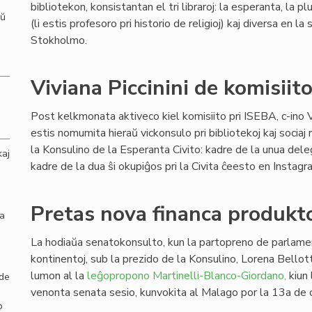
bibliotekon, konsistantan el tri libraroj: la esperanta, la plur
aŭ
(li estis profesoro pri historio de religioj) kaj diversa en 
Stokholmo.
Viviana Piccinini de komisiit
Post kelkmonata aktiveco kiel komisiito pri ISEBA, c-ino Vi
estis nomumita hieraŭ vickonsulo pri bibliotekoj kaj sociaj
la Konsulino de la Esperanta Civito: kadre de la unua dele
kaj
kadre de la dua ŝi okupiĝos pri la Civita ĉeesto en Instag
Pretas nova financa produkto
la
La hodiaŭa senatokonsulto, kun la partopreno de parlamen
kontinentoj, sub la prezido de la Konsulino, Lorena Bellott
lumon al la
leĝopropono Martinelli-Blanco-Giordano,
kiun 
 de
venonta senata sesio, kunvokita al Malago por la 13a de 
o