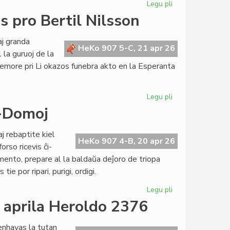
Legu pli
pri
Pretas
 pro Bertil Nilsson
nova
financa
j granda
produkto:
HeKo 907 5-C, 21 apr 26
la guruoj de la
oboloj
memore pri Li okazos funebra akto en la Esperanta
kaj
zakato
Legu pli
pri
La
o-Domoj
esperanta
popolo
 rebaptite kiel
funebras
HeKo 907 4-B, 20 apr 26
rso ricevis ĉi-
pro
mento, prepare al la baldaŭa deĵoro de triopa
Bertil
e por ripari, purigi, ordigi.
Nilsson
Legu pli
pri
Gravaj
a aprila Heroldo 2376
decidoj
pri
enhavas la tutan