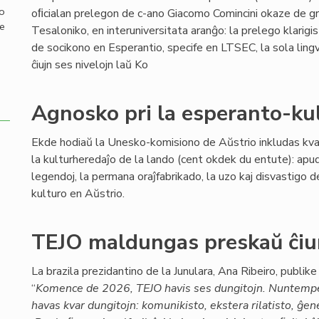
mo
oﬁcialan prelegon de c-ano Giacomo Comincini okaze de g
de
Tesaloniko, en interuniversitata aranĝo: la prelego klarigis
de socikono en Esperantio, specife en LTSEC, la sola lingv
ĉiujn ses nivelojn laŭ Ko
Agnosko pri la esperanto-ku
Ekde hodiaŭ la Unesko-komisiono de Aŭstrio inkludas kvar
la kulturheredaĵo de la lando (cent okdek du entute): apu
legendoj, la permana oraĵfabrikado, la uzo kaj disvastigo d
kulturo en Aŭstrio.
TEJO maldungas preskaŭ ĉiun
La brazila prezidantino de la Junulara, Ana Ribeiro, publike 
“
Komence de 2026, TEJO havis ses dungitojn. Nuntemp
havas kvar dungitojn: komunikisto, ekstera rilatisto, ĝen