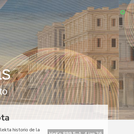
as
to
ota
ekta historio de la
HeKo 899 5-A, 4 jan 26