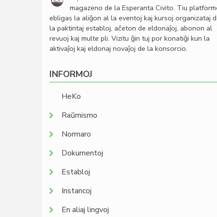
magazeno de la Esperanta Civito. Tiu platfor
ebligas la aliĝon al la eventoj kaj kursoj organizataj 
la paktintaj establoj, aĉeton de eldonaĵoj, abonon al
revuoj kaj multe pli. Vizitu ĝin tuj por konatiĝi kun la
aktivaĵoj kaj eldonaj novaĵoj de la konsorcio.
INFORMOJ
HeKo
Raŭmismo
Normaro
Dokumentoj
Establoj
Instancoj
En aliaj lingvoj