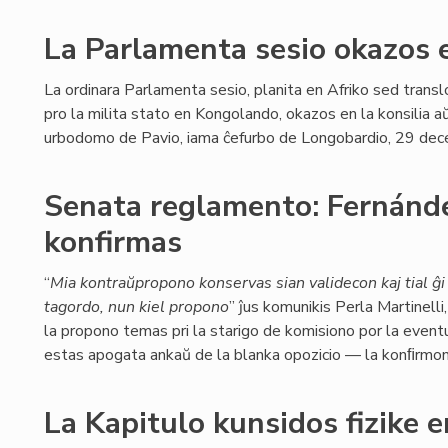
La Parlamenta sesio okazos 
La ordinara Parlamenta sesio, planita en Afriko sed transl
pro la milita stato en Kongolando, okazos en la konsilia a
urbodomo de Pavio, iama ĉefurbo de Longobardio, 29 de
Senata reglamento: Fernánde
konfirmas
“
Mia kontraŭpropono konservas sian validecon kaj tial ĝi 
tagordo, nun kiel propono
” ĵus komunikis Perla Martinelli
la propono temas pri la starigo de komisiono por la event
estas apogata ankaŭ de la blanka opozicio — la konﬁrmo
La Kapitulo kunsidos fizike 