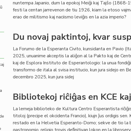
nuntempa Japanio, dum la epokoj Meiĝi kaj Tajŝo (1868-1
aŭ
festi la centan jarrevenon de tiu 1926, kiam la etoso vajma
erao de militismo kaj naciismo leviĝis en la azia imperio?
Du novaj paktintoj, kvar susp
La Forumo de la Esperanta Civito, kunsidanta en Pavio (I
2025, unuanime akceptis la aliĝon al la Pakto kaj de Centro
kaj de Esplora Instituto de Esperantologio: la unua fondi
kaj
transformo de itala al svisa institucio, kun jura sidejo en B
decembro 2025, kun jura sidej
la
Bibliotekoj riĉiĝas en KCE ka
La lerneja biblioteko de Kultura Centro Esperantista riĉiĝi
titoloj (precipe el okcidenta Francio), kiujn ĵus ordigis sen
 de
restado en la Helvetia Esperanto-Domo; sekve de tio la br
o
gastronomio, religio trovis deﬁnitivan lokon en la libroserv