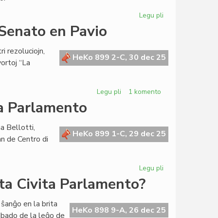
Legu pli
pri
Bibliotekoj
a Senato en Pavio
riĉiĝas
en
i rezoluciojn,
KCE
HeKo 899 2-C, 30 dec 25
vortoj “La
kaj
AEI
Legu pli
pri
1 komento
Tri
la Parlamento
rezolucioj
aprobitaj
a Bellotti,
de
HeKo 899 1-C, 29 dec 25
an de Centro di
la
Senato
en
Legu pli
pri
Pavio
Fruktodona
ta Civita Parlamento?
pavia
sesio
ŝanĝo en la brita
por
HeKo 898 9-A, 26 dec 25
obado de la leĝo de