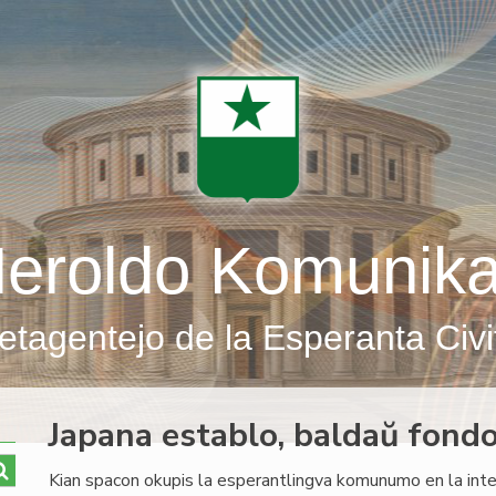
eroldo Komunik
etagentejo de la Esperanta Civi
Japana establo, baldaŭ fond
Kian spacon okupis la esperantlingva komunumo en la intel