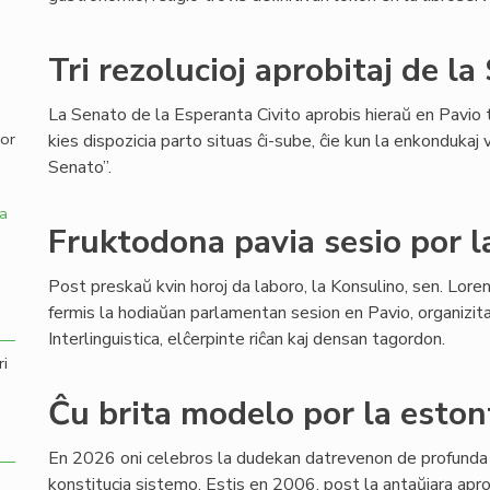
,
Tri rezolucioj aprobitaj de l
La Senato de la Esperanta Civito aprobis hieraŭ en Pavio tr
por
kies dispozicia parto situas ĉi-sube, ĉie kun la enkondukaj 
Senato”.
a
Fruktodona pavia sesio por 
Post preskaŭ kvin horoj da laboro, la Konsulino, sen. Loren
fermis la hodiaŭan parlamentan sesion en Pavio, organizit
Interlinguistica, elĉerpinte riĉan kaj densan tagordon.
ri
Ĉu brita modelo por la eston
En 2026 oni celebros la dudekan datrevenon de profunda 
konstitucia sistemo. Estis en 2006, post la antaŭjara apr