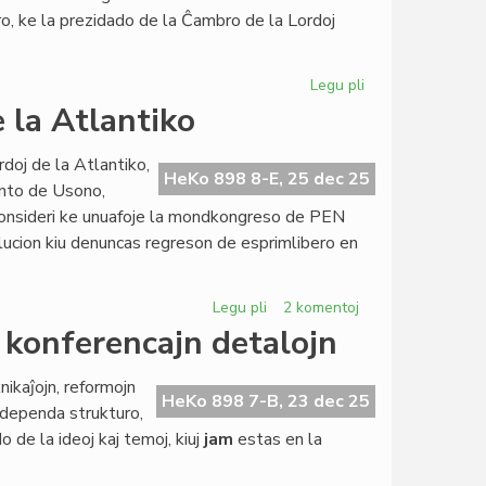
la
ro, ke la prezidado de la Ĉambro de la Lordoj
Parlamento
Legu pli
pri
Ĉu
e la Atlantiko
brita
modelo
ordoj de la Atlantiko,
por
HeKo 898 8-E, 25 dec 25
dento de Usono,
la
konsideri ke unuafoje la mondkongreso de PEN
estonta
ucion kiu denuncas regreson de esprimlibero en
Civita
Parlamento?
Legu pli
pri
2 komentoj
2025:
a konferencajn detalojn
la
plej
ikaĵojn, reformojn
malfacila
HeKo 898 7-B, 23 dec 25
endependa strukturo,
jaro
do de la ideoj kaj temoj, kiuj
jam
estas en la
ĉe
la