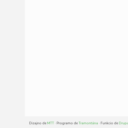
Dizajno de
MTT
· Programo de
Tramontána
· Funkcio de
Drup