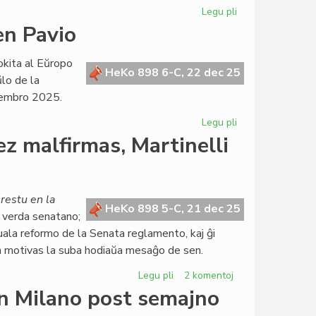
Atlantiko
Legu pli
pri
Grupestro
en Pavio
Di
Nucci
okita al Eŭropo
difinas
HeKo 898 6-C, 22 dec 25
ŭlo de la
la
cembro 2025.
konferencajn
detalojn
Legu pli
pri
La
z malfirmas, Martinelli
Parlamenta
sesio
okazos
en
restu en la
HeKo 898 5-C, 21 dec 25
Pavio
, verda senatano;
uala reformo de la Senata reglamento, kaj ĝi
n motivas la suba hodiaŭa mesaĝo de sen.
Legu pli
pri
2 komentoj
Senata
en Milano post semajno
reglamento: