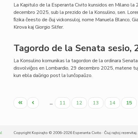
La Kapitulo de la Esperanta Civito kunsidos en Milano la
decembro 2025, sub la prezido de la Konsulino, sen. Loren
ﬁzika ĉeesto de ĉiuj vickonsuloj, nome Manuela Blanco, Gi
Kirova kaj Giorgio Silfer.
Tagordo de la Senata sesio,
La Konsulino komunikas la tagordon de la ordinara Senata 
disvolviĝos en Lombardio, 29 decembro 2025, matene tuj
kun ebla daŭrigo post la lunĉopaŭzo.
Pagination
Unua
Antaŭa
Paĝo
Paĝo
Paĝo
Paĝo
Aktu
11
12
13
14
15
…
paĝo
paĝo
paĝo
al
Copyright Kopirajto © 2006–2026 Esperanta Civito · Ĉiuj rajtoj rezervitaj.