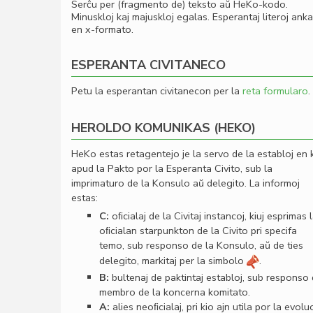
Serĉu per (fragmento de) teksto aŭ HeKo-kodo.
Minuskloj kaj majuskloj egalas. Esperantaj literoj ank
en x-formato.
ESPERANTA CIVITANECO
Petu la esperantan civitanecon per la
reta formularo
.
HEROLDO KOMUNIKAS (HEKO)
HeKo estas retagentejo je la servo de la establoj en 
apud la Pakto por la Esperanta Civito, sub la
imprimaturo de la Konsulo aŭ delegito. La informoj
estas:
C:
oﬁcialaj de la Civitaj instancoj, kiuj esprimas 
oﬁcialan starpunkton de la Civito pri specifa
temo, sub responso de la Konsulo, aŭ de ties
delegito, markitaj per la simbolo
.
B:
bultenaj de paktintaj establoj, sub responso
membro de la koncerna komitato.
A:
alies neoﬁcialaj, pri kio ajn utila por la evolu