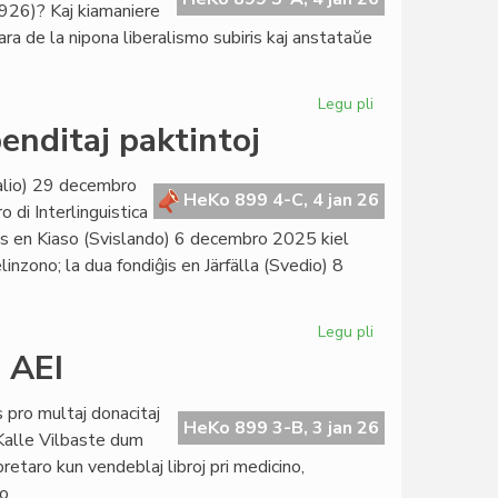
926)? Kaj kiamaniere
ra de la nipona liberalismo subiris kaj anstataŭe
Legu pli
pri
Japana
enditaj paktintoj
establo,
baldaŭ
talio) 29 decembro
fondota
HeKo 899 4-C, 4 jan 26
 di Interlinguistica
ĝis en Kiaso (Svislando) 6 decembro 2025 kiel
elinzono; la dua fondiĝis en Järfälla (Svedio) 8
Legu pli
pri
Du
j AEI
novaj
paktintoj,
s pro multaj donacitaj
kvar
HeKo 899 3-B, 3 jan 26
. Kalle Vilbaste dum
suspenditaj
etaro kun vendeblaj libroj pri medicino,
paktintoj
o.