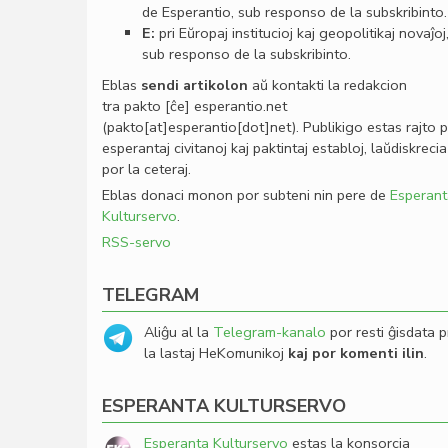
de Esperantio, sub responso de la subskribinto.
E:
pri Eŭropaj institucioj kaj geopolitikaj novaĵoj
sub responso de la subskribinto.
Eblas
sendi
artikolon
aŭ kontakti la redakcion
tra
pakto
[ĉe]
esperantio
.
net
(pakto[at]esperantio[dot]net)
. Publikigo estas rajto 
esperantaj civitanoj kaj paktintaj establoj, laŭdiskrecia
por la ceteraj.
Eblas donaci monon por subteni nin pere de
Esperant
Kulturservo
.
RSS-servo
TELEGRAM
Aliĝu al la
Telegram-kanalo
por resti ĝisdata p
la lastaj HeKomunikoj
kaj por komenti ilin
.
ESPERANTA KULTURSERVO
Esperanta Kulturservo
estas la konsorcia