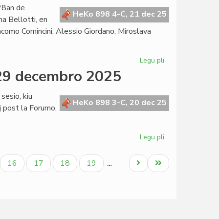
Fernández
 28an de
malfirmas,
HeKo 898 4-C, 21 dec 25
a Bellotti, en
Martinelli
acomo Comincini, Alessio Giordano, Miroslava
konfirmas
Legu pli
pri
La
 29 decembro 2025
Kapitulo
kunsidos
sesio, kiu
fizike
HeKo 898 3-C, 20 dec 25
 post la Forumo,
en
Milano
post
Legu pli
pri
semajno
Tagordo
de
ala
Paĝo
Paĝo
Paĝo
Paĝo
Next
Last
16
17
18
19
…
la
page
page
Senata
sesio,
29
decembro