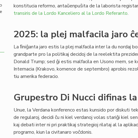
mo
konstitucia reformo, antaŭenpuŝita de la laborista regista
de
transiris de la Lordo Kanceliero al la Lordo Referanto
.
2025: la plej malfacila jaro ĉ
La ﬁniĝanta jaro estis la plej malfacila inter la du nordaj b
grandparte pro la politikaj decidoj de la reelektita prezi
Donald Trump; sed ĝi estis malfacila en Usono mem, se 
Internacia (Krakovo, komence de septembro) aprobis rezol
tiu amerika federacio.
Grupestro Di Nucci difinas l
Unue, la Verdana konferenco estas kunsido por diskuti tekn
de regularoj, decidi ĉu ni kiel verdanoj volas stariĝi kiel s
kaj debati inter ni pri praktikaj strategioj rilataj al la aplika
programo, kiun la civitanaro voĉdonis.