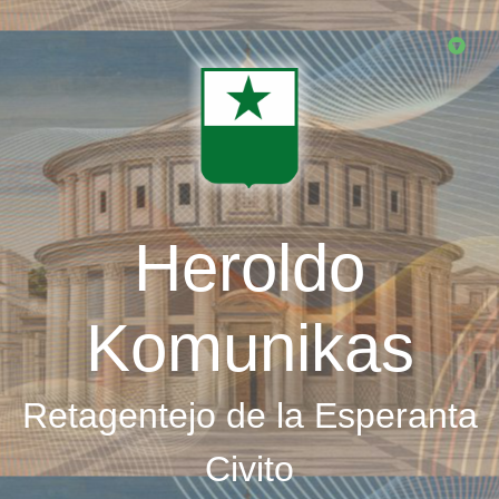
Skip
to
main
content
Heroldo
Komunikas
Retagentejo de la Esperanta
Civito