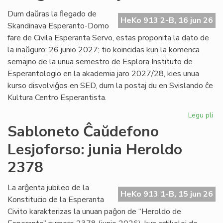
Es
Civ
Dum daŭras la ﬂegado de
HeKo 913 2-B, 16 jun 26
de
Skandinava Esperanto-Domo
Ni
fare de Civila Esperanta Servo, estas proponita la dato de
la inaŭguro: 26 junio 2027; tio koincidas kun la komenca
semajno de la unua semestro de Esplora Instituto de
Esperantologio en la akademia jaro 2027/28, kies unua
kurso disvolviĝos en SED, dum la postaj du en Svislando ĉe
Kultura Centro Esperantista.
Legu pli
pri
Pr
Sabloneto Ĉaŭdefono
la
Lesjoforso: junia Heroldo
da
po
2378
la
in
La arĝenta jubileo de la
en
HeKo 913 1-B, 15 jun 26
Konstitucio de la Esperanta
Les
Civito karakterizas la unuan paĝon de “Heroldo de