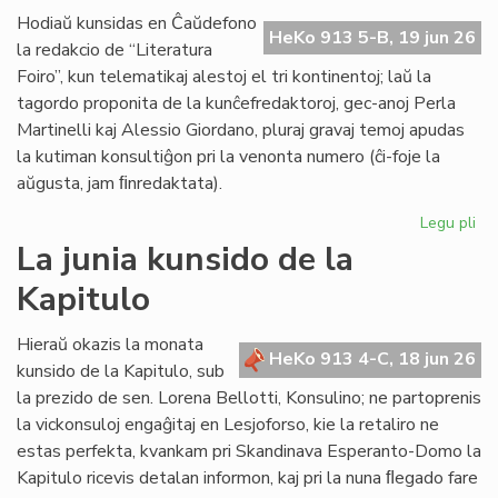
de
Hodiaŭ kunsidas en Ĉaŭdefono
HeKo 913 5-B, 19 jun 26
UN
la redakcio de “Literatura
kaj
Foiro”, kun telematikaj alestoj el tri kontinentoj; laŭ la
Un
tagordo proponita de la kunĉefredaktoroj, gec-anoj Perla
Martinelli kaj Alessio Giordano, pluraj gravaj temoj apudas
la kutiman konsultiĝon pri la venonta numero (ĉi-foje la
aŭgusta, jam ﬁnredaktata).
Legu pli
pri
Pe
La junia kunsido de la
ku
Kapitulo
de
la
re
Hieraŭ okazis la monata
HeKo 913 4-C, 18 jun 26
de
kunsido de la Kapitulo, sub
"Li
la prezido de sen. Lorena Bellotti, Konsulino; ne partoprenis
Foi
la vickonsuloj engaĝitaj en Lesjoforso, kie la retaliro ne
estas perfekta, kvankam pri Skandinava Esperanto-Domo la
Kapitulo ricevis detalan informon, kaj pri la nuna ﬂegado fare