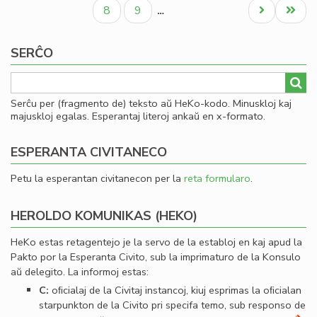
paĝo
paĝo
paĝo
Civ
Paĝo
Paĝo
Next
Last
8
9
…
Es
page
page
Se
SERĈO
Serĉu per (fragmento de) teksto aŭ HeKo-kodo. Minuskloj kaj
majuskloj egalas. Esperantaj literoj ankaŭ en x-formato.
ESPERANTA CIVITANECO
Petu la esperantan civitanecon per la
reta formularo
.
HEROLDO KOMUNIKAS (HEKO)
HeKo estas retagentejo je la servo de la establoj en kaj apud la
Pakto por la Esperanta Civito, sub la imprimaturo de la Konsulo
aŭ delegito. La informoj estas:
C:
oﬁcialaj de la Civitaj instancoj, kiuj esprimas la oﬁcialan
starpunkton de la Civito pri specifa temo, sub responso de