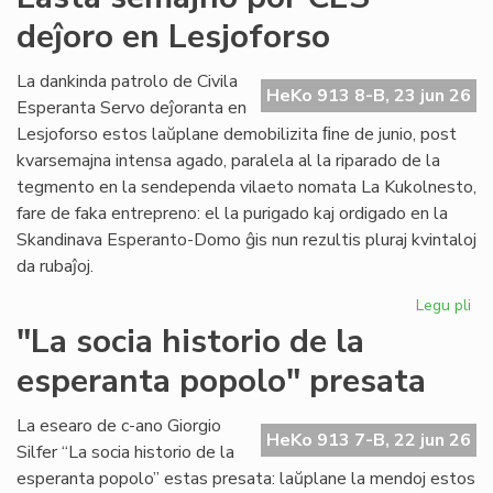
for
deĵoro en Lesjoforso
en
ro
tir
La dankinda patrolo de Civila
HeKo 913 8-B, 23 jun 26
Esperanta Servo deĵoranta en
Lesjoforso estos laŭplane demobilizita ﬁne de junio, post
kvarsemajna intensa agado, paralela al la riparado de la
tegmento en la sendependa vilaeto nomata La Kukolnesto,
fare de faka entrepreno: el la purigado kaj ordigado en la
Skandinava Esperanto-Domo ĝis nun rezultis pluraj kvintaloj
da rubaĵoj.
Legu pli
pri
La
"La socia historio de la
se
esperanta popolo" presata
po
CE
deĵ
La esearo de c-ano Giorgio
HeKo 913 7-B, 22 jun 26
en
Silfer “La socia historio de la
Les
esperanta popolo” estas presata: laŭplane la mendoj estos