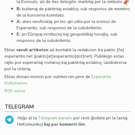
la Konsulo, aŭ de ties delegito, markitaj per la simbolo
.
B:
bultenaj de paktintaj establoj, sub responso de membro
de la koncerna komitato.
A:
alies neoﬁcialaj, pri kio ajn utila por la evoluo de
Esperantio, sub responso de la subskribinto.
E:
pri Eŭropaj institucioj kaj geopolitikaj novaĵoj, sub
responso de la subskribinto.
Eblas
sendi
artikolon
aŭ kontakti la redakcion tra
pakto
[ĉe]
esperantio
.
net
(pakto[at]esperantio[dot]net)
. Publikigo estas
rajto por esperantaj civitanoj kaj paktintaj establoj, laŭdiskrecia
por la ceteraj.
Eblas donaci monon por subteni nin pere de
Esperanta
Kulturservo
.
RSS-servo
TELEGRAM
Aliĝu al la
Telegram-kanalo
por resti ĝisdata pri la lastaj
HeKomunikoj
kaj por komenti ilin
.