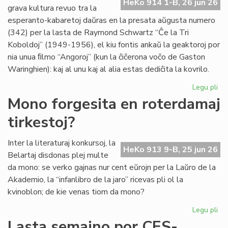
HeKo 914 1-B, 26 jun 26
es
grava kultura revuo tra la
de
esperanto-kabaretoj daŭras en la presata aŭgusta numero
G.
(342) per la lasta de Raymond Schwartz “Ĉe la Tri
Sil
Koboldoj” (1949-1956), el kiu fontis ankaŭ la geaktoroj por
nia unua ﬁlmo “Angoroj” (kun la ĉiĉerona voĉo de Gaston
Waringhien): kaj al unu kaj al alia estas dediĉita la kovrilo.
Legu pli
pri
Tri
Mono forgesita en roterdamaj
ko
tirkestoj?
en
la
kov
Inter la literaturaj konkursoj, la
HeKo 913 9-B, 25 jun 26
de
Belartaj disdonas plej multe
"Li
da mono: se verko gajnas nur cent eŭrojn per la Laŭro de la
Foi
Akademio, la “infanlibro de la jaro” ricevas pli ol la
34
kvinoblon; de kie venas tiom da mono?
Legu pli
pri
Mo
Lasta semajno por CES-