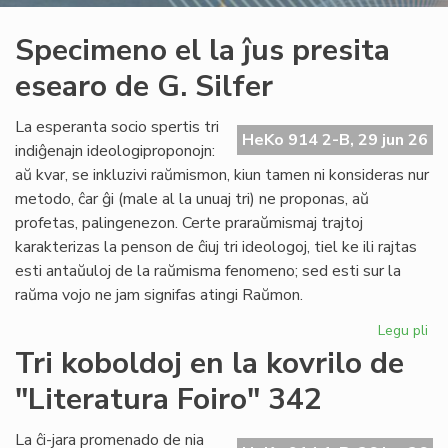
Specimeno el la ĵus presita
esearo de G. Silfer
La esperanta socio spertis tri
HeKo 914 2-B, 29 jun 26
indiĝenajn ideologiproponojn:
aŭ kvar, se inkluzivi raŭmismon, kiun tamen ni konsideras nur
metodo, ĉar ĝi (male al la unuaj tri) ne proponas, aŭ
profetas, palingenezon. Certe praraŭmismaj trajtoj
karakterizas la penson de ĉiuj tri ideologoj, tiel ke ili rajtas
esti antaŭuloj de la raŭmisma fenomeno; sed esti sur la
raŭma vojo ne jam signifas atingi Raŭmon.
Legu pli
pri
Sp
Tri koboldoj en la kovrilo de
el
"Literatura Foiro" 342
la
ĵus
pre
La ĉi-jara promenado de nia