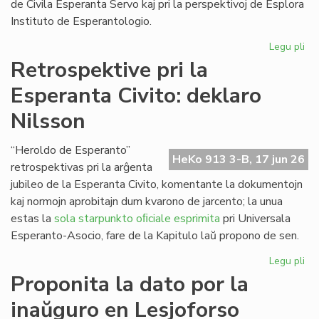
de Civila Esperanta Servo kaj pri la perspektivoj de Esplora
Instituto de Esperantologio.
Legu pli
pri
La
Retrospektive pri la
jun
Esperanta Civito: deklaro
ku
de
Nilsson
la
Kap
“Heroldo de Esperanto”
HeKo 913 3-B, 17 jun 26
retrospektivas pri la arĝenta
jubileo de la Esperanta Civito, komentante la dokumentojn
kaj normojn aprobitajn dum kvarono de jarcento; la unua
estas la
sola starpunkto oﬁciale esprimita
pri Universala
Esperanto-Asocio, fare de la Kapitulo laŭ propono de sen.
Legu pli
pri
Re
Proponita la dato por la
pri
inaŭguro en Lesjoforso
la