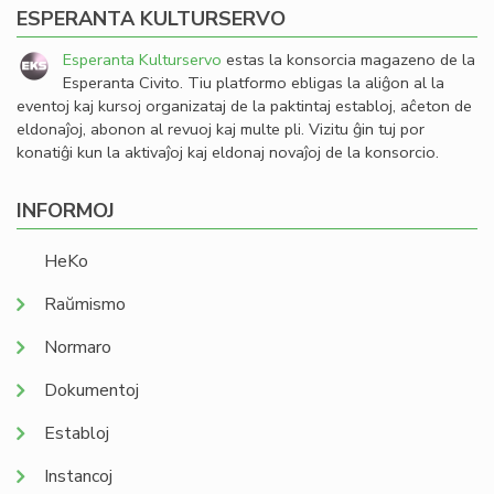
ESPERANTA KULTURSERVO
Esperanta Kulturservo
estas la konsorcia magazeno de la
Esperanta Civito. Tiu platformo ebligas la aliĝon al la
eventoj kaj kursoj organizataj de la paktintaj establoj, aĉeton de
eldonaĵoj, abonon al revuoj kaj multe pli. Vizitu ĝin tuj por
konatiĝi kun la aktivaĵoj kaj eldonaj novaĵoj de la konsorcio.
INFORMOJ
HeKo
Raŭmismo
Normaro
Dokumentoj
Establoj
Instancoj