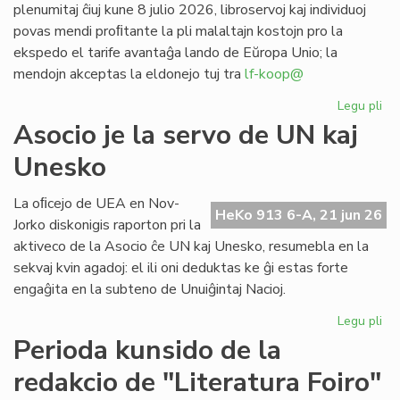
plenumitaj ĉiuj kune 8 julio 2026, libroservoj kaj individuoj
povas mendi proﬁtante la pli malaltajn kostojn pro la
ekspedo el tarife avantaĝa lando de Eŭropa Unio; la
mendojn akceptas la eldonejo tuj tra
lf-koop@
Legu pli
pri
"L
Asocio je la servo de UN kaj
soc
Unesko
his
de
la
La oﬁcejo de UEA en Nov-
HeKo 913 6-A, 21 jun 26
es
Jorko diskonigis raporton pri la
po
aktiveco de la Asocio ĉe UN kaj Unesko, resumebla en la
pr
sekvaj kvin agadoj: el ili oni deduktas ke ĝi estas forte
engaĝita en la subteno de Unuiĝintaj Nacioj.
Legu pli
pri
As
Perioda kunsido de la
je
redakcio de "Literatura Foiro"
la
se