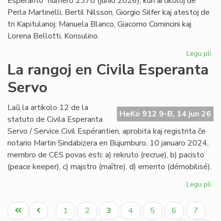
Esperanto” numero 2378 (junio 2026), kun artikoloj de
Perla Martinelli, Bertil Nilsson, Giorgio Silfer kaj atestoj de
tri Kapitulanoj: Manuela Blanco, Giacomo Comincini kaj
Lorena Bellotti, Konsulino.
Legu pli
pri
Sa
La rangoj en Civila Esperanta
Ĉa
Servo
Les
jun
He
Laŭ la artikolo 12 de la
HeKo 912 9-B, 14 jun 26
23
statuto de Civila Esperanta
Servo / Service Civil Espérantien, aprobita kaj registrita ĉe
notario Martin Sindabizera en Bujumburo, 10 januaro 2024,
membro de CES povas esti: a) rekruto (recrue), b) pacisto
(peace keeper), c) majstro (maître), d) emerito (démobilisé).
Legu pli
pri
La
Pagination
ran
Unua
Antaŭa
Paĝo
Paĝo
Aktuala
Paĝo
Paĝo
Paĝo
Paĝo
1
2
3
4
5
6
7
en