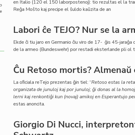
en Italio (120 el 150 laborpostenoj): tio rezultas el la tra
mo
Reĝa Moŝto kaj precipe el ŝuldo kaŭzita de an
de
Labori ĉe TEJO? Nur se la a
Ekde ĉi tiu jaro en Germanio ĉiu viro de 17- ĝis 45-jaraĝ
de la armeo (Bundeswehr) por restadi eksterlande pli ol t
Ĉu Retoso mortis? Almenaŭ 
La oﬁciala reTejo prezentas ĝin tiel: “
Retoso estas la ret
organizata de junuloj kaj por junuloj; ĝi donas al la homo
lerni kaj renkontiĝi kun (novaj) amikoj en Esperantujo per
estas anoncita.
Giorgio Di Nucci, interpret