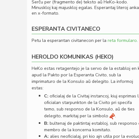
Serĉu per (fragmento de) teksto aŭ HeKo-kodo.
Minuskloj kaj majuskloj egalas. Esperantaj literoj ank
en x-formato.
ESPERANTA CIVITANECO
Petu la esperantan civitanecon per la
reta formularo
.
HEROLDO KOMUNIKAS (HEKO)
HeKo estas retagentejo je la servo de la establoj en 
apud la Pakto por la Esperanta Civito, sub la
imprimaturo de la Konsulo aŭ delegito. La informoj
estas:
C:
oﬁcialaj de la Civitaj instancoj, kiuj esprimas 
oﬁcialan starpunkton de la Civito pri specifa
temo, sub responso de la Konsulo, aŭ de ties
delegito, markitaj per la simbolo
.
B:
bultenaj de paktintaj establoj, sub responso
membro de la koncerna komitato.
A:
alies neoﬁcialaj, pri kio ajn utila por la evolu