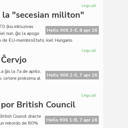
Legu pli
pri
Raŭmisma
la "secesian militon"
sukceso
en
TO (kiu inkluzivas
internacia
HeKo 906 3-E, 8 apr 26
iel nun, ĝis la apogo
konferenco
to de EU-membroŝtato, kiel Hungario.
en
Grekio
Legu pli
pri
Eŭropa
 Ĉervjo
Unio:
Usono
a ĝis la 7a de aprilo,
stimulas
HeKo 906 2-E, 7 apr 26
o, cetere proksima al
la
"secesian
militon"
Legu pli
pri
"De
por British Council
Raŭmo
al
British Council draste
Santiago"...
HeKo 906 1-B, 7 apr 26
 kun rekordo de 80%
en