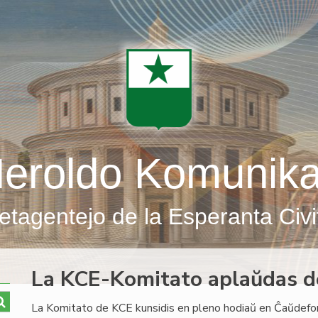
eroldo Komunik
etagentejo de la Esperanta Civi
La KCE-Komitato aplaŭdas d
La Komitato de KCE kunsidis en pleno hodiaŭ en Ĉaŭdefon