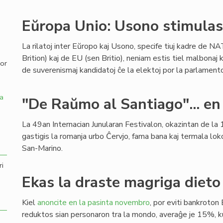
,
Eŭropa Unio: Usono stimulas 
La rilatoj inter Eŭropo kaj Usono, specife tiuj kadre de NA
Brition) kaj de EU (sen Britio), neniam estis tiel malbonaj k
por
de suverenismaj kandidatoj ĉe la elektoj por la parlamen
a
"De Raŭmo al Santiago"... en
La 49an Internacian Junularan Festivalon, okazintan de la 1
gastigis la romanja urbo Ĉervjo, fama bana kaj termala lok
San-Marino.
ri
Ekas la draste magriga dieto 
Kiel
anoncite en la pasinta novembro
, por eviti bankroton 
reduktos sian personaron tra la mondo, averaĝe je 15%,