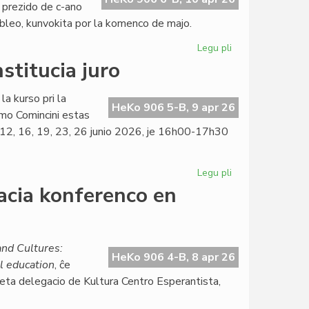
 prezido de c-ano
mbleo, kunvokita por la komenco de majo.
Legu pli
pri
La
stitucia juro
KCE-
Komitato
la kurso pri la
aplaŭdas
HeKo 906 5-B, 9 apr 26
mo Comincini estas
delegacian
9, 12, 16, 19, 23, 26 junio 2026, je 16h00-17h30
sukceson
Legu pli
pri
Kalendaro
acia konferenco en
de
la
kurso
pri
nd Cultures:
HeKo 906 4-B, 8 apr 26
konstitucia
l education
, ĉe
juro
 eta delegacio de Kultura Centro Esperantista,