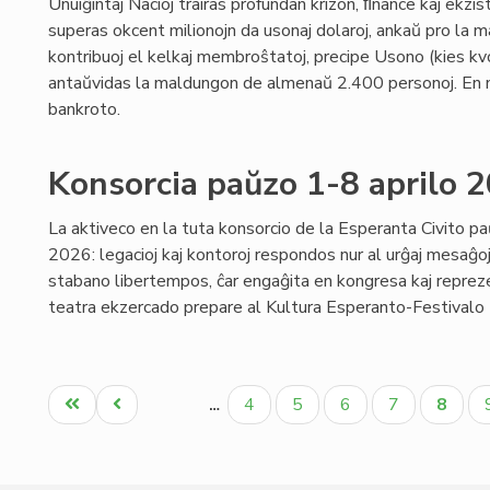
Unuiĝintaj Nacioj trairas profundan krizon, ﬁnance kaj ekzis
superas okcent milionojn da usonaj dolaroj, ankaŭ pro la m
kontribuoj el kelkaj membroŝtatoj, precipe Usono (kies kvo
antaŭvidas la maldungon de almenaŭ 2.400 personoj. En 
bankroto.
Konsorcia paŭzo 1-8 aprilo 
La aktiveco en la tuta konsorcio de la Esperanta Civito pa
2026: legacioj kaj kontoroj respondos nur al urĝaj mesaĝoj;
stabano libertempos, ĉar engaĝita en kongresa kaj reprezen
teatra ekzercado prepare al Kultura Esperanto-Festivalo (p
Pagination
Unua
Antaŭa
Paĝo
Paĝo
Paĝo
Paĝo
Aktua
4
5
6
7
8
…
paĝo
paĝo
paĝo