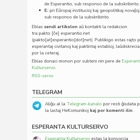
de Esperantio, sub responso de la subskribinto.
E:
pri Eŭropaj institucioj kaj geopolitikaj novaĵoj
sub responso de la subskribinto.
Eblas
sendi
artikolon
aŭ kontakti la redakcion
tra
pakto
[ĉe]
esperantio
.
net
(pakto[at]esperantio[dot]net)
. Publikigo estas rajto 
esperantaj civitanoj kaj paktintaj establoj, laŭdiskrecia
por la ceteraj.
Eblas donaci monon por subteni nin pere de
Esperant
Kulturservo
.
RSS-servo
TELEGRAM
Aliĝu al la
Telegram-kanalo
por resti ĝisdata p
la lastaj HeKomunikoj
kaj por komenti ilin
.
ESPERANTA KULTURSERVO
Esperanta Kulturservo
estas la konsorcia