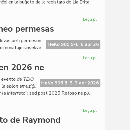
nĉoj en la buĝeto de la registaro de Lia Brita
Ĉervjo
Legu pli
pri
Ekas
rmeo permesas
la
draste
a devas peti permeson
magriga
HeKo 905 9-E, 6 apr 26
ri monatojn sinsekve.
dieto
por
Legu pli
pri
British
Labori
en 2026 ne
Council
ĉe
TEJO?
a evento de TEJO
Nur
HeKo 905 8-B, 3 apr 2026
j la eblon amuziĝi,
se
 la interreto
”; sed post 2025 Retoso ne plu
la
armeo
permesas
Legu pli
pri
Ĉu
onto de Raymond
Retoso
mortis?