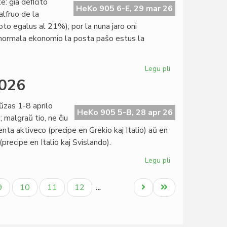
te: ĝia deﬁcito
de
HeKo 905 6-E, 29 mar 26
alfruo de la
la
to egalus al 21%); por la nuna jaro oni
15a
normala ekonomio la posta paŝo estus la
KEF
Legu pli
pri
Unuiĝintaj
2026
Nacioj
proksimas
ŭzas 1-8 aprilo
al
HeKo 905 5-B, 28 apr 26
 malgraŭ tio, ne ĉiu
bankroto
ta aktiveco (precipe en Grekio kaj Italio) aŭ en
recipe en Italio kaj Svislando).
Legu pli
pri
Konsorcia
paŭzo
la
Paĝo
Paĝo
Paĝo
Paĝo
Next
Last
9
10
11
12
…
1-
page
page
8
aprilo
2026