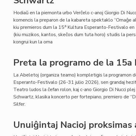
Schwartz
Hodiaŭ en la piemonta urbo Verĉelo c-anoj Giorgio Di Nucci 
komencis la preparon de la kabareta spektaklo “Omaĝe 
a
kiu premieros dum la 15
Kultura Esperanto-Festivalo en Ĉ
(kiu muzikos, kantos, skeĉos dum tuta horo) studis la per
kongrui kun la oma
Preta la programo de la 15a
La Abeletoj (organiza teamo) kompletigis la programon d
Esperanto-Festivalo (26-31 julio 2026), sen grandaj hezi
Teatro ludos la ĉefan rolon, kaj c-ano Giorgio Di Nucci p
Schwartz, klasika koncerto per fortepiano, premiero de “D
Silfer.
Unuiĝintaj Nacioj proksimas 