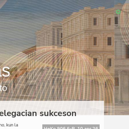
as
to
elegacian sukceson
o, kun la
HeKo 906 6-B, 10 apr 26