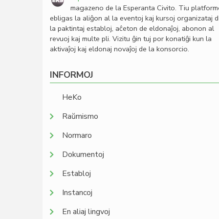
magazeno de la Esperanta Civito. Tiu platfor
ebligas la aliĝon al la eventoj kaj kursoj organizataj 
la paktintaj establoj, aĉeton de eldonaĵoj, abonon al
revuoj kaj multe pli. Vizitu ĝin tuj por konatiĝi kun la
aktivaĵoj kaj eldonaj novaĵoj de la konsorcio.
INFORMOJ
HeKo
Raŭmismo
Normaro
Dokumentoj
Establoj
Instancoj
En aliaj lingvoj