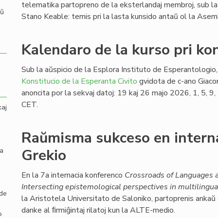
telematika partopreno de la eksterlandaj membroj, sub la
aŭ
Stano Keable: temis pri la lasta kunsido antaŭ ol la Ase
Kalendaro de la kurso pri kon
Sub la aŭspicio de la Esplora Instituto de Esperantologio, 
Konstitucio de la Esperanta Civito
gvidota de c-ano Giaco
anoncita por la sekvaj datoj: 19 kaj 26 majo 2026, 1, 5, 
CET.
kaj
Raŭmisma sukceso en intern
la
Grekio
En la 7a internacia konferenco
Crossroads of Languages a
Intersecting epistemological perspectives in multilingua
 de
la Aristotela Universitato de Saloniko, partoprenis ankaŭ
danke al ﬁrmiĝintaj rilatoj kun la ALTE-medio.
o