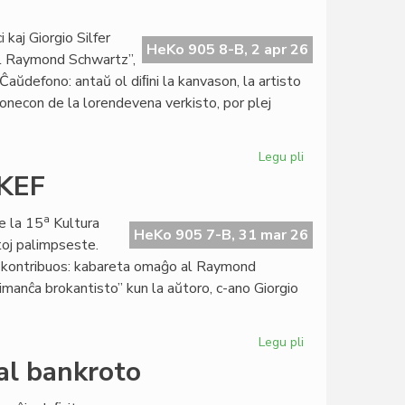
Almenaŭ
en
kaj Giorgio Silfer
HeKo 905 8-B, 2 apr 26
2026
al Raymond Schwartz”,
ne
aŭdefono: antaŭ ol diﬁni la kanvason, la artisto
sonecon de la lorendevena verkisto, por plej
Legu pli
pri
Giorgio
 KEF
Di
Nucci,
a
e la 15
Kultura
interpretonto
HeKo 905 7-B, 31 mar 26
toj palimpseste.
de
lej kontribuos: kabareta omaĝo al Raymond
Raymond
imanĉa brokantisto” kun la aŭtoro, c-ano Giorgio
Schwartz
Legu pli
pri
Preta
al bankroto
la
programo