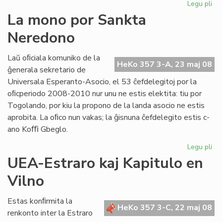
Legu pli
pri
est
Esp
La mono por Sankta
are
Neredono
en
Mo
Laŭ oﬁciala komuniko de la
HeKo 357 3-A, 23 maj 08
ĝenerala sekretario de
Universala Esperanto-Asocio, el 53 ĉefdelegitoj por la
oﬁcperiodo 2008-2010 nur unu ne estis elektita: tiu por
Togolando, por kiu la propono de la landa asocio ne estis
aprobita. La oﬁco nun vakas; la ĝisnuna ĉefdelegito estis c-
ano Koﬃ Gbeglo.
Legu pli
pri
La
UEA-Estraro kaj Kapitulo en
mo
Vilno
po
Sa
Ne
Estas konﬁrmita la
HeKo 357 3-C, 22 maj 08
renkonto inter la Estraro