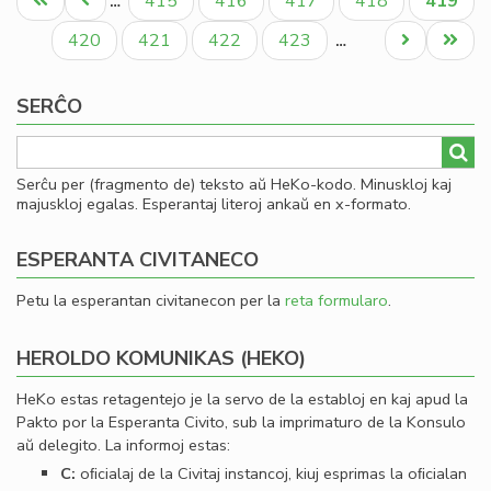
Unua
Antaŭa
Paĝo
Paĝo
Paĝo
Paĝo
Aktual
415
416
417
418
419
…
un
paĝo
paĝo
paĝo
jub
Paĝo
Paĝo
Paĝo
Paĝo
Next
Last
420
421
422
423
…
me
page
page
SERĈO
Serĉu per (fragmento de) teksto aŭ HeKo-kodo. Minuskloj kaj
majuskloj egalas. Esperantaj literoj ankaŭ en x-formato.
ESPERANTA CIVITANECO
Petu la esperantan civitanecon per la
reta formularo
.
HEROLDO KOMUNIKAS (HEKO)
HeKo estas retagentejo je la servo de la establoj en kaj apud la
Pakto por la Esperanta Civito, sub la imprimaturo de la Konsulo
aŭ delegito. La informoj estas:
C:
oﬁcialaj de la Civitaj instancoj, kiuj esprimas la oﬁcialan