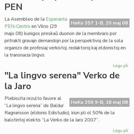
PEN
civ
Ml
La Asembleo de la
Esperanta
HeKo 357 1-B, 20 maj 08
PEN-Centro
en Vilno (29
majo 08) kunigos preskaŭ duonon de la membraro por
pritrakti gravajn demandojn por la perspektivoj de la sola
organizo de profesiaj verkistoj, redaktoroj kaj eldonistoj en
la transnacia lingvo.
Legu pli
pri
No
"La lingvo serena" Verko de
et
la Jaro
po
la
Es
Plebiscita rezulto favore al
HeKo 356 9-B, 18 maj 08
PE
“La lingvo serena” de Baldur
Ragnarsson (eldonis Edistudio), kiun pli ol 50% de la
balotintoj elektis “La Verko de la Jaro 2007”.
Legu pli
pri