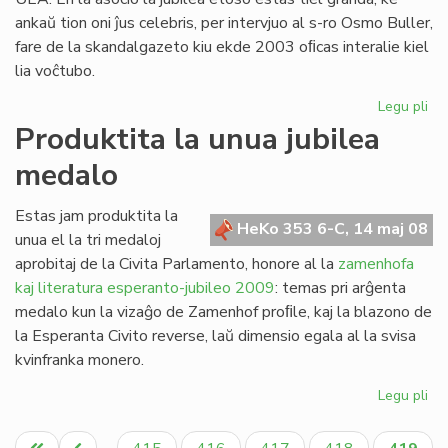
ankaŭ tion oni ĵus celebris, per intervjuo al s-ro Osmo Buller,
fare de la skandalgazeto kiu ekde 2003 oﬁcas interalie kiel
lia voĉtubo.
Legu pli
pri
Ja
Produktita la unua jubilea
da
medalo
ro
Ga
Estas jam produktita la
HeKo 353 6-C, 14 maj 08
unua el la tri medaloj
aprobitaj de la Civita Parlamento, honore al la
zamenhofa
kaj literatura esperanto-jubileo 2009
: temas pri arĝenta
medalo kun la vizaĝo de Zamenhof proﬁle, kaj la blazono de
la Esperanta Civito reverse, laŭ dimensio egala al la svisa
kvinfranka monero.
Legu pli
pri
Pro
Pagination
la