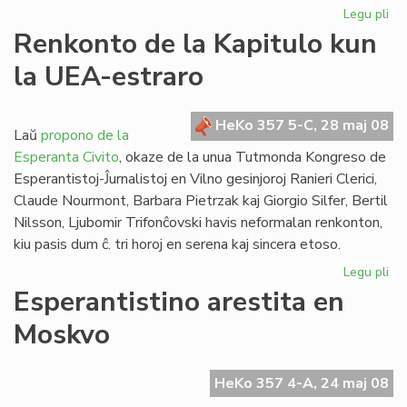
Legu pli
pri
La
Renkonto de la Kapitulo kun
Es
la UEA-estraro
PE
ne
bo
HeKo 357 5-C, 28 maj 08
Ko
Laŭ
propono de la
Esperanta Civito
, okaze de la unua Tutmonda Kongreso de
Esperantistoj-Ĵurnalistoj en Vilno gesinjoroj Ranieri Clerici,
Claude Nourmont, Barbara Pietrzak kaj Giorgio Silfer, Bertil
Nilsson, Ljubomir Trifonĉovski havis neformalan renkonton,
kiu pasis dum ĉ. tri horoj en serena kaj sincera etoso.
Legu pli
pri
Re
Esperantistino arestita en
de
Moskvo
la
Kap
ku
HeKo 357 4-A, 24 maj 08
la
UE