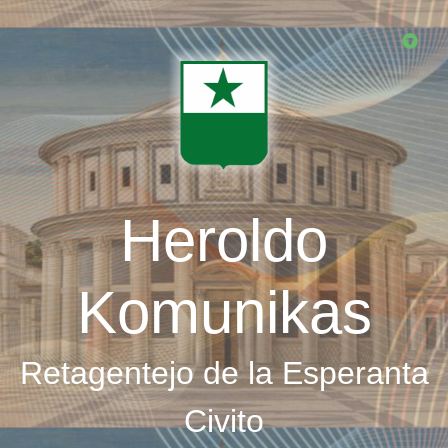
Skip
to
main
content
Heroldo
Komunikas
Retagentejo de la Esperanta
Civito