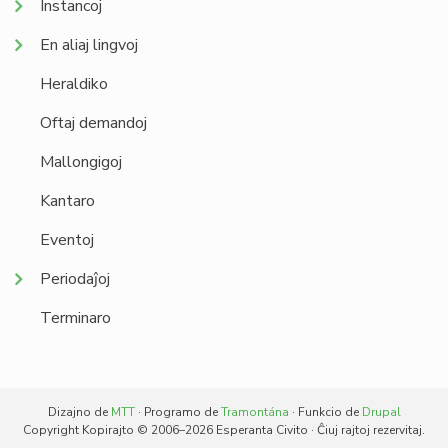
Instancoj
En aliaj lingvoj
Heraldiko
Oftaj demandoj
Mallongigoj
Kantaro
Eventoj
Periodaĵoj
Terminaro
Dizajno de
MTT
· Programo de
Tramontána
· Funkcio de
Drupal
Copyright Kopirajto © 2006–2026 Esperanta Civito · Ĉiuj rajtoj rezervitaj.