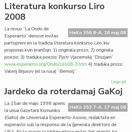
"L
Literatura konkurso Liro
lin
2008
se
Ve
de
La revuo “La Ondo de
HeKo 356 8-A, 18 maj 08
la
Esperanto” denove invitas
Jar
partopreni en la tradicia literatura konkurso Liro, kiu
proponas kvin branĉojn: 1) originala prozo; 2) originala
poezio; 3) traduka poezio: Pjotr Vjazemskij “Druzjam”
www.esperanto.org/Ondo/Liro08-3.htm
4) traduka prozo:
Valerij Brjusov (el la rusa) ”Bemolj”
Legu pli
pri
Lit
Jardeko da roterdamaj GaKoj
ko
Lir
La 15an de majo 1998 aperis
20
HeKo 353 7-A, 17 maj 08
la unua Gazetara Komuniko
(GaKo) de Universala Esperanto-Asocio, redaktata en
esperanto sub la responso de la ĝenerala direktoro de
UEA. En la asocio la jubilea etoso estas tiel granda, ke