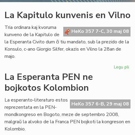
La Kapitulo kunvenis en Vilno
Tria ordinara kaj kvoruma
HeKo 357 7-C, 30 maj 08
kunveno de la Kapitulo de
la Esperanta Civito dum ĉi tiu mandato, sub la prezido de la
Konsulo, c-ano Giorgio Silfer, okazis en Vilno la 28an de
majo.
Legu pli
pri
La
La Esperanta PEN ne
Kap
bojkotos Kolombion
ku
en
Vil
La esperanto-literaturo estos
HeKo 357 6-B, 29 maj 08
reprezentata en la PEN-
mondkongreso en Bogoto, meze de septembro 2008,
malgraŭ la alvoko de la Franca PEN bojkoti la kongreson en
Kolombio.