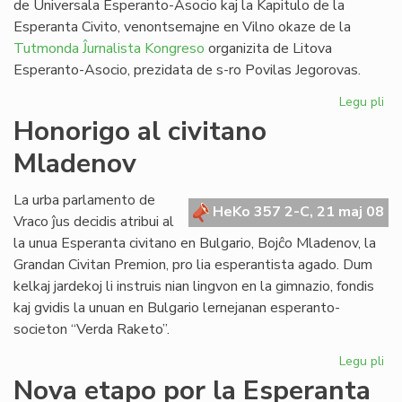
de Universala Esperanto-Asocio kaj la Kapitulo de la
Esperanta Civito, venontsemajne en Vilno okaze de la
Tutmonda Ĵurnalista Kongreso
organizita de Litova
Esperanto-Asocio, prezidata de s-ro Povilas Jegorovas.
Legu pli
pri
UE
Honorigo al civitano
Est
Mladenov
kaj
Kap
en
La urba parlamento de
HeKo 357 2-C, 21 maj 08
Vil
Vraco ĵus decidis atribui al
la unua Esperanta civitano en Bulgario, Bojĉo Mladenov, la
Grandan Civitan Premion, pro lia esperantista agado. Dum
kelkaj jardekoj li instruis nian lingvon en la gimnazio, fondis
kaj gvidis la unuan en Bulgario lernejanan esperanto-
societon “Verda Raketo”.
Legu pli
pri
Ho
Nova etapo por la Esperanta
al