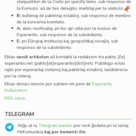
starpunkton de la Civito pri specifa temo, sub responso de
la Konsulo, aŭ de ties delegito, markitaj per la simbolo
.
B:
bultenaj de paktintaj establoj, sub responso de membro
de la koncerna komitato.
A:
alies neoﬁcialaj, pri kio ajn utila por la evoluo de
Esperantio, sub responso de la subskribinto.
E:
pri Eŭropaj institucioj kaj geopolitikaj novaĵoj, sub
responso de la subskribinto.
Eblas
sendi
artikolon
aŭ kontakti la redakcion tra
pakto
[ĉe]
esperantio
.
net
(pakto[at]esperantio[dot]net)
. Publikigo estas
rajto por esperantaj civitanoj kaj paktintaj establoj, laŭdiskrecia
por la ceteraj.
Eblas donaci monon por subteni nin pere de
Esperanta
Kulturservo
.
RSS-servo
TELEGRAM
Aliĝu al la
Telegram-kanalo
por resti ĝisdata pri la lastaj
HeKomunikoj
kaj por komenti ilin
.