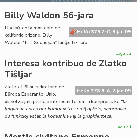
Billy Waldon 56-jara
Hodiaŭ, en la mortoalo de
HeKo 378 7-C, 3 jan 09
kalifornia prizono, Billy
Waldon “N. I. Sequoyah” fariĝis 57-jara.
Legu pli
pri
Bil
Interesa kontribuo de Zlatko
Wa
Tiŝljar
56
jar
Zlatko Tiŝljar, sekretario de
HeKo 378 6-A, 2 jan 09
Eŭropa Esperanto-Unio,
disvolvis jam plurfoje interesan tezon. Li komprenis ke
“la
lingvo ne estas nur komunikilo, sed ĝiaj ĉefaj samgravaj
du funkcioj estas la komunika kaj la grupidenteca.
Legu pli
pri
Int