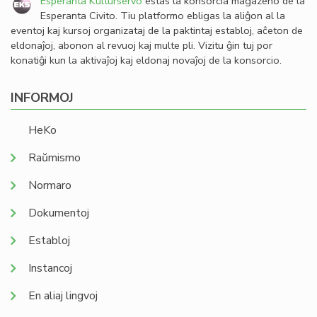
Esperanta Kulturservo
estas la konsorcia magazeno de la
Esperanta Civito. Tiu platformo ebligas la aliĝon al la
eventoj kaj kursoj organizataj de la paktintaj establoj, aĉeton de
eldonaĵoj, abonon al revuoj kaj multe pli. Vizitu ĝin tuj por
konatiĝi kun la aktivaĵoj kaj eldonaj novaĵoj de la konsorcio.
INFORMOJ
HeKo
Raŭmismo
Normaro
Dokumentoj
Establoj
Instancoj
En aliaj lingvoj