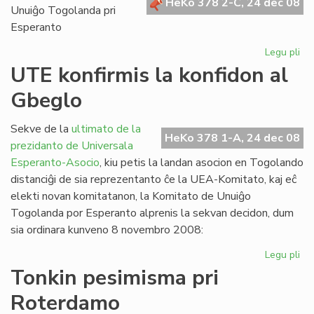
HeKo 378 2-C, 24 dec 08
Unuiĝo Togolanda pri
Esperanto
Legu pli
pri
Es
UTE konfirmis la konfidon al
Ko
Gbeglo
pri
Afr
Sekve de la
ultimato de la
HeKo 378 1-A, 24 dec 08
prezidanto de Universala
Esperanto-Asocio
, kiu petis la landan asocion en Togolando
distanciĝi de sia reprezentanto ĉe la UEA-Komitato, kaj eĉ
elekti novan komitatanon, la Komitato de Unuiĝo
Togolanda por Esperanto alprenis la sekvan decidon, dum
sia ordinara kunveno 8 novembro 2008:
Legu pli
pri
UT
Tonkin pesimisma pri
kon
Roterdamo
la
ko