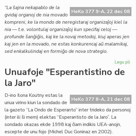
al
“La ŝajna nekapablo de la
HeKo 377 9-A, 22 dec 08
Gb
gvidaj organoj de nia movado
kompreni, ke la mondo de neregistaraj organizaĵoj kiel la
nia — t.e. volontulaj organizaĵoj kun specifaj celoj —
profunde ŝanĝiĝis, kaj ke la novaj metodoj, kiuj aperas jen
kaj jen en la movado, ne estas konkurencaj aŭ malamikaj,
sed enkalkulindaj en formiĝo de nova strategio.
Legu pli
pri
To
Unuafoje "Esperantistino de
pe
la Jaro"
pri
Ro
D-ino Ilona Koutny estas la
HeKo 377 8-A, 21 dec 08
unua virino kiun la sondado de
la gazeto “La Ondo de Esperanto” inter trideko da personoj
(inter ili ŝi mem) elektas “Esperantisto de la Jaro”. La
sondado okazas ekde 1998 kaj ĉiam indikis UEA-anojn,
escepte de unu fojo (Michel Duc Goninaz en 2002).