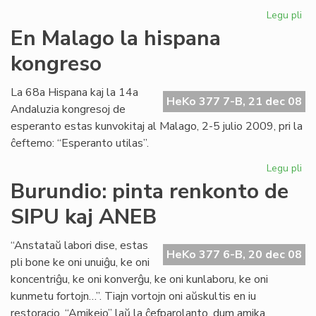
Legu pli
pri
Un
En Malago la hispana
"Es
kongreso
de
la
Jar
La 68a Hispana kaj la 14a
HeKo 377 7-B, 21 dec 08
Andaluzia kongresoj de
esperanto estas kunvokitaj al Malago, 2-5 julio 2009, pri la
ĉeftemo: “Esperanto utilas”.
Legu pli
pri
En
Burundio: pinta renkonto de
Ma
SIPU kaj ANEB
la
hi
ko
“Anstataŭ labori dise, estas
HeKo 377 6-B, 20 dec 08
pli bone ke oni unuiĝu, ke oni
koncentriĝu, ke oni konverĝu, ke oni kunlaboru, ke oni
kunmetu fortojn…”. Tiajn vortojn oni aŭskultis en iu
restoracio, “Amikejo” laŭ la ĉefparolanto, dum amika