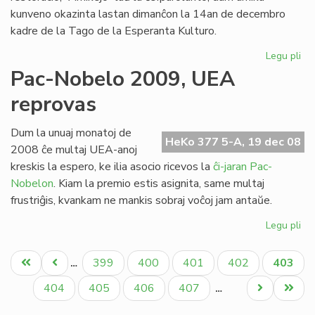
kunveno okazinta lastan dimanĉon la 14an de decembro
kadre de la Tago de la Esperanta Kulturo.
Legu pli
pri
Bur
Pac-Nobelo 2009, UEA
pin
reprovas
re
de
SI
Dum la unuaj monatoj de
HeKo 377 5-A, 19 dec 08
kaj
2008 ĉe multaj UEA-anoj
AN
kreskis la espero, ke ilia asocio ricevos la
ĉi-jaran Pac-
Nobelon
. Kiam la premio estis asignita, same multaj
frustriĝis, kvankam ne mankis sobraj voĉoj jam antaŭe.
Legu pli
pri
Pa
Pagination
No
Unua
Antaŭa
Paĝo
Paĝo
Paĝo
Paĝo
Aktual
399
400
401
402
403
…
20
paĝo
paĝo
paĝo
UE
Paĝo
Paĝo
Paĝo
Paĝo
Next
Last
404
405
406
407
…
re
page
page