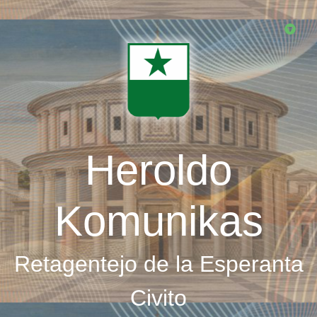
Skip
to
main
content
Heroldo
Komunikas
Retagentejo de la Esperanta
Civito