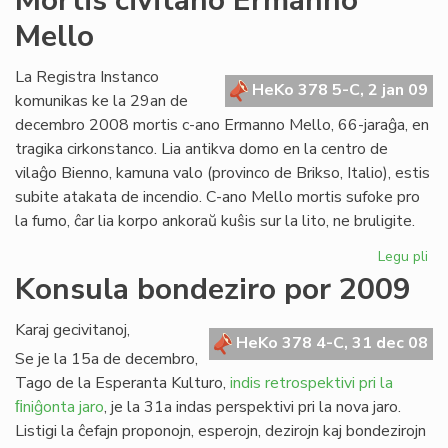
Mortis civitano Ermanno
kon
Mello
de
Zl
Tiŝ
La Registra Instanco
HeKo 378 5-C, 2 jan 09
komunikas ke la 29an de
decembro 2008 mortis c-ano Ermanno Mello, 66-jaraĝa, en
tragika cirkonstanco. Lia antikva domo en la centro de
vilaĝo Bienno, kamuna valo (provinco de Brikso, Italio), estis
subite atakata de incendio. C-ano Mello mortis sufoke pro
la fumo, ĉar lia korpo ankoraŭ kuŝis sur la lito, ne bruligite.
Legu pli
pri
Mor
Konsula bondeziro por 2009
civ
Er
Karaj gecivitanoj,
Me
HeKo 378 4-C, 31 dec 08
Se je la 15a de decembro,
Tago de la Esperanta Kulturo,
indis retrospektivi pri la
ﬁniĝonta jaro
, je la 31a indas perspektivi pri la nova jaro.
Listigi la ĉefajn proponojn, esperojn, dezirojn kaj bondezirojn