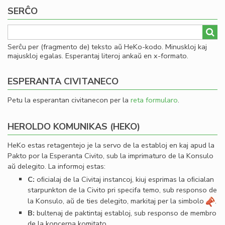
SERĈO
Serĉu per (fragmento de) teksto aŭ HeKo-kodo. Minuskloj kaj
majuskloj egalas. Esperantaj literoj ankaŭ en x-formato.
ESPERANTA CIVITANECO
Petu la esperantan civitanecon per la
reta formularo
.
HEROLDO KOMUNIKAS (HEKO)
HeKo estas retagentejo je la servo de la establoj en kaj apud la
Pakto por la Esperanta Civito, sub la imprimaturo de la Konsulo
aŭ delegito. La informoj estas:
C:
oﬁcialaj de la Civitaj instancoj, kiuj esprimas la oﬁcialan
starpunkton de la Civito pri specifa temo, sub responso de
la Konsulo, aŭ de ties delegito, markitaj per la simbolo
.
B:
bultenaj de paktintaj establoj, sub responso de membro
de la koncerna komitato.