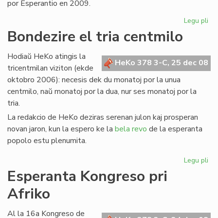
por Esperantio en 2009.
Legu pli
pri
Ko
Bondezire el tria centmilo
bo
po
Hodiaŭ HeKo atingis la
20
HeKo 378 3-C, 25 dec 08
tricentmilan viziton (ekde
oktobro 2006): necesis dek du monatoj por la unua
centmilo, naŭ monatoj por la dua, nur ses monatoj por la
tria.
La redakcio de HeKo deziras serenan julon kaj prosperan
novan jaron, kun la espero ke la
bela revo
de la esperanta
popolo estu plenumita.
Legu pli
pri
Bo
Esperanta Kongreso pri
el
Afriko
tri
ce
Al la 16a Kongreso de