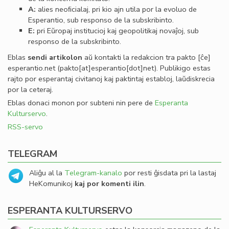
A:
alies neoﬁcialaj, pri kio ajn utila por la evoluo de
Esperantio, sub responso de la subskribinto.
E:
pri Eŭropaj institucioj kaj geopolitikaj novaĵoj, sub
responso de la subskribinto.
Eblas
sendi
artikolon
aŭ kontakti la redakcion tra
pakto
[ĉe]
esperantio
.
net
(pakto[at]esperantio[dot]net)
. Publikigo estas
rajto por esperantaj civitanoj kaj paktintaj establoj, laŭdiskrecia
por la ceteraj.
Eblas donaci monon por subteni nin pere de
Esperanta
Kulturservo
.
RSS-servo
TELEGRAM
Aliĝu al la
Telegram-kanalo
por resti ĝisdata pri la lastaj
HeKomunikoj
kaj por komenti ilin
.
ESPERANTA KULTURSERVO