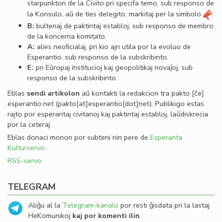
starpunkton de la Civito pri specifa temo, sub responso de
la Konsulo, aŭ de ties delegito, markitaj per la simbolo
.
B:
bultenaj de paktintaj establoj, sub responso de membro
de la koncerna komitato.
A:
alies neoﬁcialaj, pri kio ajn utila por la evoluo de
Esperantio, sub responso de la subskribinto.
E:
pri Eŭropaj institucioj kaj geopolitikaj novaĵoj, sub
responso de la subskribinto.
Eblas
sendi
artikolon
aŭ kontakti la redakcion tra
pakto
[ĉe]
esperantio
.
net
(pakto[at]esperantio[dot]net)
. Publikigo estas
rajto por esperantaj civitanoj kaj paktintaj establoj, laŭdiskrecia
por la ceteraj.
Eblas donaci monon por subteni nin pere de
Esperanta
Kulturservo
.
RSS-servo
TELEGRAM
Aliĝu al la
Telegram-kanalo
por resti ĝisdata pri la lastaj
HeKomunikoj
kaj por komenti ilin
.