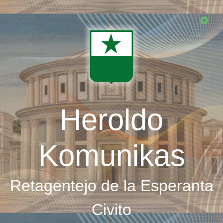
Skip
to
main
content
Heroldo
Komunikas
Retagentejo de la Esperanta
Civito