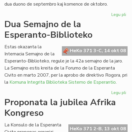
dua duono de septembro kaj komence de oktobro.
Legu pli
pri
He
Dua Semajno de la
de
Esperanto-Biblioteko
Es
n-
ro
Estas okazanta la
HeKo 371 3-C, 14 okt 08
21
Internacia Semajno de la
Esperanto-Biblioteko, regule je la 42a semajno de la jaro.
La Semajno estis kreita de la Forumo de la Esperanta
Civito en marto 2007, per la aprobo de direktivo Rogora, pri
la
Komuna Integrita Biblioteka Sistemo de Esperantio
.
Legu pli
pri
Du
Proponata la jubilea Afrika
Se
Kongreso
de
la
Es
La Konsulo de la Esperanta
HeKo 371 2-B, 13 okt 08
Bib