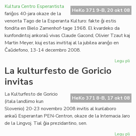
l'
Kultura Centro Esperantista
ma
HeKo 371 9-B, 20 okt 08
fariĝos 40-jara okaze de la
en
venonta Tago de la Esperanta Kulturo: fakte ĝi estis
cer
fondita en Bielo Zamenhof-tage 1968. El kvardeko da
UE
kunfondintoj ankoraŭ vivas Claude Gacond, Olivier Tzaut kaj
me
Martin Meyer, kiuj estas invititaj al la jubilea aranĝo en
Ĉaŭdefono, 13-14 decembro 2008.
Legu pli
pri
KC
La kulturfesto de Goricio
40
invitas
jar
en
de
La Kulturfesto de Goricio
HeKo 371 8-B, 17 okt 08
(itala landlimo kun
Slovenio) 20-23 novembro 2008 invitis al kunlaboro
ankaŭ Esperantan PEN-Centron, okaze de la Internacia Jaro
de la Lingvoj. Tial ĝia prezidantino, sen.
Legu pli
pri