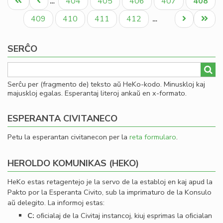
Unua
Antaŭa
Paĝo
Paĝo
Paĝo
Paĝo
Aktual
404
405
406
407
408
…
de
paĝo
paĝo
paĝo
la
Paĝo
Paĝo
Paĝo
Paĝo
Next
Last
409
410
411
412
…
Es
page
page
Bib
SERĈO
Serĉu per (fragmento de) teksto aŭ HeKo-kodo. Minuskloj kaj
majuskloj egalas. Esperantaj literoj ankaŭ en x-formato.
ESPERANTA CIVITANECO
Petu la esperantan civitanecon per la
reta formularo
.
HEROLDO KOMUNIKAS (HEKO)
HeKo estas retagentejo je la servo de la establoj en kaj apud la
Pakto por la Esperanta Civito, sub la imprimaturo de la Konsulo
aŭ delegito. La informoj estas:
C:
oﬁcialaj de la Civitaj instancoj, kiuj esprimas la oﬁcialan