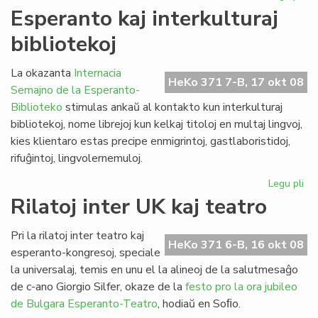
La
Esperanto kaj interkulturaj
kul
bibliotekoj
de
Gor
inv
La okazanta
Internacia
HeKo 371 7-B, 17 okt 08
Semajno de la Esperanto-
Biblioteko
stimulas ankaŭ al kontakto kun interkulturaj
bibliotekoj, nome librejoj kun kelkaj titoloj en multaj lingvoj,
kies klientaro estas precipe enmigrintoj, gastlaboristidoj,
rifuĝintoj, lingvolernemuloj.
Legu pli
pri
Es
Rilatoj inter UK kaj teatro
kaj
int
Pri la rilatoj inter teatro kaj
bib
HeKo 371 6-B, 16 okt 08
esperanto-kongresoj, speciale
la universalaj, temis en unu el la alineoj de la salutmesaĝo
de c-ano Giorgio Silfer, okaze de la
festo pro la ora jubileo
de Bulgara Esperanto-Teatro
, hodiaŭ en Soﬁo.