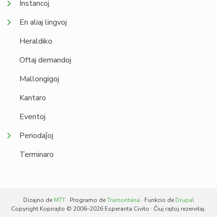
Instancoj
En aliaj lingvoj
Heraldiko
Oftaj demandoj
Mallongigoj
Kantaro
Eventoj
Periodaĵoj
Terminaro
Dizajno de
MTT
· Programo de
Tramontána
· Funkcio de
Drupal
Copyright Kopirajto © 2006–2026 Esperanta Civito · Ĉiuj rajtoj rezervitaj.