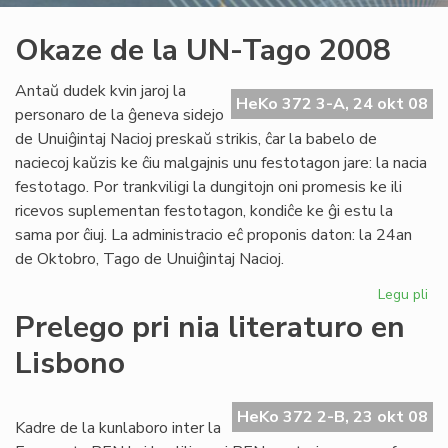
Okaze de la UN-Tago 2008
Antaŭ dudek kvin jaroj la
HeKo 372 3-A, 24 okt 08
personaro de la ĝeneva sidejo
de Unuiĝintaj Nacioj preskaŭ strikis, ĉar la babelo de
naciecoj kaŭzis ke ĉiu malgajnis unu festotagon jare: la nacia
festotago. Por trankviligi la dungitojn oni promesis ke ili
ricevos suplementan festotagon, kondiĉe ke ĝi estu la
sama por ĉiuj. La administracio eĉ proponis daton: la 24an
de Oktobro, Tago de Unuiĝintaj Nacioj.
Legu pli
pri
Ok
Prelego pri nia literaturo en
de
Lisbono
la
UN
Ta
HeKo 372 2-B, 23 okt 08
20
Kadre de la kunlaboro inter la