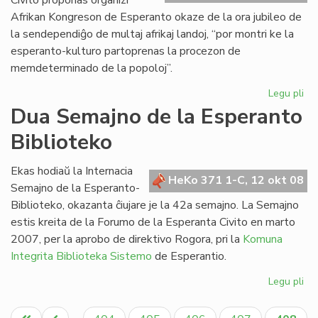
Civito proponas organizi
Afrikan Kongreson de Esperanto okaze de la ora jubileo de
la sendependiĝo de multaj afrikaj landoj, “por montri ke la
esperanto-kulturo partoprenas la procezon de
memdeterminado de la popoloj”.
Legu pli
pri
Pr
Dua Semajno de la Esperanto
la
Biblioteko
jub
Afr
Ko
Ekas hodiaŭ la Internacia
HeKo 371 1-C, 12 okt 08
Semajno de la Esperanto-
Biblioteko, okazanta ĉiujare je la 42a semajno. La Semajno
estis kreita de la Forumo de la Esperanta Civito en marto
2007, per la aprobo de direktivo Rogora, pri la
Komuna
Integrita Biblioteka Sistemo
de Esperantio.
Legu pli
pri
Du
Pagination
Se