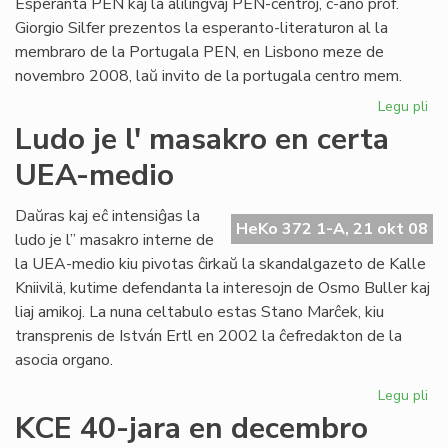
Esperanta PEN kaj la alilingvaj PEN-centroj, c-ano prof.
Giorgio Silfer prezentos la esperanto-literaturon al la
membraro de la Portugala PEN, en Lisbono meze de
novembro 2008, laŭ invito de la portugala centro mem.
Legu pli
pri
Pr
Ludo je l' masakro en certa
pri
UEA-medio
nia
lit
en
Daŭras kaj eĉ intensiĝas la
HeKo 372 1-A, 21 okt 08
Li
ludo je l” masakro interne de
la UEA-medio kiu pivotas ĉirkaŭ la skandalgazeto de Kalle
Kniivilä, kutime defendanta la interesojn de Osmo Buller kaj
liaj amikoj. La nuna celtabulo estas Stano Marĉek, kiu
transprenis de István Ertl en 2002 la ĉefredakton de la
asocia organo.
Legu pli
pri
Lu
KCE 40-jara en decembro
je