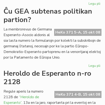
Legu pli
pri
Ril
Ĉu GEA subtenas politikan
int
partion?
UK
kaj
tea
La membrorevuo de Germana
HeKo 371 5-A, 15 okt 08
Esperanto-Asocio aldonis al
sia lasta numero la formularojn por kolekti la subskribojn de
germanaj ŝtatanoj, necesajn por ke la partio Eŭropo-
Demokratio-Esperanto partoprenu en la venontjaraj elektoj
por la Parlamento de Eŭropa Unio.
Legu pli
pri
Ĉu
Heroldo de Esperanto n-ro
GE
2128
su
pol
par
Regule aperis la numero
HeKo 371 4-B, 15 okt 08
2128 de
“Heroldo de
Esperanto”,
13a en la jaro, raportanta pri la eventoj en la