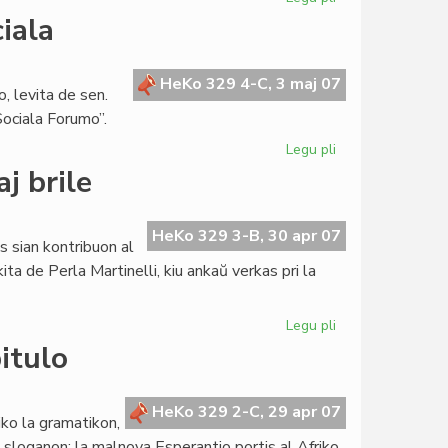
Zelazny
iala
verkos
libron
pri
HeKo 329 4-C, 3 maj 07
, levita de sen.
Zamenhof
ociala Forumo”.
Legu pli
pri
Lingva
aj brile
Komitato
pri
socia/sociala
HeKo 329 3-B, 30 apr 07
s sian kontribuon al
ita de Perla Martinelli, kiu ankaŭ verkas pri la
Legu pli
pri
Literatura
itulo
Foiro
226:
aprile
HeKo 329 2-C, 29 apr 07
iko la gramatikon,
kaj
an sloganon: la malnova Esperantio portis al Afriko