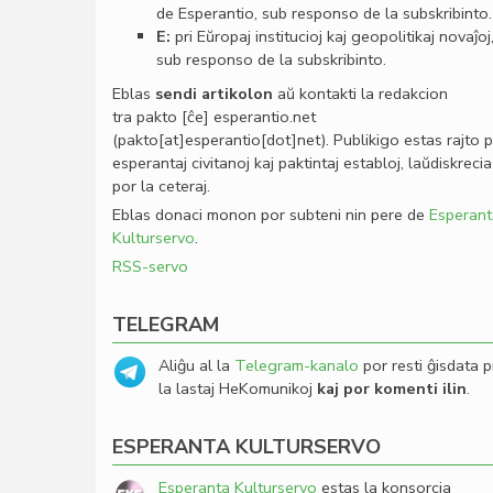
de Esperantio, sub responso de la subskribinto.
E:
pri Eŭropaj institucioj kaj geopolitikaj novaĵoj
sub responso de la subskribinto.
Eblas
sendi
artikolon
aŭ kontakti la redakcion
tra
pakto
[ĉe]
esperantio
.
net
(pakto[at]esperantio[dot]net)
. Publikigo estas rajto 
esperantaj civitanoj kaj paktintaj establoj, laŭdiskrecia
por la ceteraj.
Eblas donaci monon por subteni nin pere de
Esperant
Kulturservo
.
RSS-servo
TELEGRAM
Aliĝu al la
Telegram-kanalo
por resti ĝisdata p
la lastaj HeKomunikoj
kaj por komenti ilin
.
ESPERANTA KULTURSERVO
Esperanta Kulturservo
estas la konsorcia