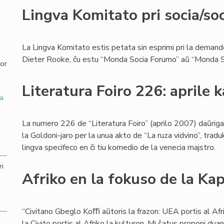
Lingva Komitato pri socia/soc
,
La Lingva Komitato estis petata sin esprimi pri la demando
Dieter Rooke, ĉu estu “Monda Socia Forumo” aŭ “Monda S
por
Literatura Foiro 226: aprile k
a
La numero 226 de “Literatura Foiro” (aprilo 2007) daŭriga
la Goldoni-jaro per la unua akto de “La ruza vidvino”, traduk
lingva specifeco en ĉi tiu komedio de la venecia majstro.
ri
Afriko en la fokuso de la Kap
“Civitano Gbeglo Koﬃ aŭtoris la frazon: UEA portis al Afr
la Civito portis al Afriko la kulturon. Mi ŝatus proponi du