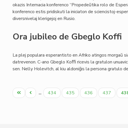
okazis Internacia konferenco “Propedeŭtika rolo de Espera
konferenco estis pridiskuti la iniciaton de sciencistoj-es
diversnivelaj klerigejoj en Rusio.
Ora jubileo de Gbeglo Koffi
La plej populara esperantisto en Afriko atingos morgaŭ s
datrevenon. C-ano Gbeglo Koﬃ ricevis la gratulon unuavic
sen. Nelly Holevitch, al kiu aldoniĝis la persona gratulo d
Pagination
Unua
Antaŭa
Paĝo
Paĝo
Paĝo
Paĝo
Ak
434
435
436
437
43
…
paĝo
paĝo
pa