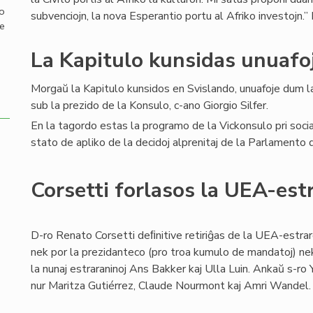
mo
subvenciojn, la nova Esperantio portu al Afriko investojn.” P
de
La Kapitulo kunsidas unuafo
Morgaŭ la Kapitulo kunsidos en Svislando, unuafoje dum 
sub la prezido de la Konsulo, c-ano Giorgio Silfer.
En la tagordo estas la programo de la Vickonsulo pri social
stato de apliko de la decidoj alprenitaj de la Parlamento
Corsetti forlasos la UEA-est
D-ro Renato Corsetti deﬁnitive retiriĝas de la UEA-estraro
nek por la prezidanteco (pro troa kumulo de mandatoj) nek
la nunaj estraraninoj Ans Bakker kaj Ulla Luin. Ankaŭ s-ro Y
nur Maritza Gutiérrez, Claude Nourmont kaj Amri Wandel.