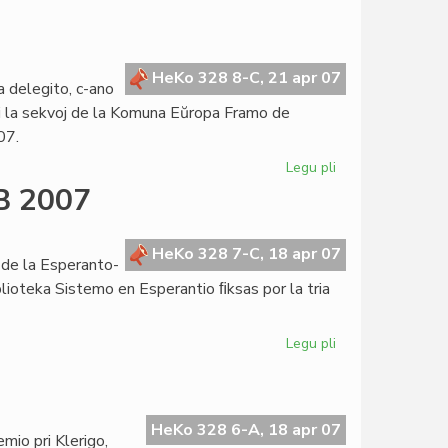
Corsetti
forlasos
la
UEA-
HeKo 328 8-C, 21 apr 07
a delegito, c-ano
estraron
pri la sekvoj de la Komuna Eŭropa Framo de
07.
Legu pli
pri
Kolokvo
EB 2007
pri
KEFR
en
HeKo 328 7-C, 18 apr 07
o de la Esperanto-
Parizo
blioteka Sistemo en Esperantio ﬁksas por la tria
Legu pli
pri
Jam
o
tri
iniciatoj
okaze
HeKo 328 6-A, 18 apr 07
mio pri Klerigo,