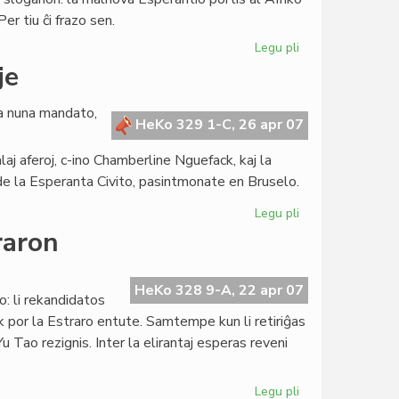
brile
er tiu ĉi frazo sen.
Legu pli
pri
Afriko
je
en
la
la nuna mandato,
fokuso
HeKo 329 1-C, 26 apr 07
de
aj aferoj, c-ino Chamberline Nguefack, kaj la
la
Kapitulo
 de la Esperanta Civito, pasintmonate en Bruselo.
Legu pli
pri
La
raron
Kapitulo
kunsidas
unuafoje
HeKo 328 9-A, 22 apr 07
: li rekandidatos
 por la Estraro entute. Samtempe kun li retiriĝas
u Tao rezignis. Inter la elirantaj esperas reveni
Legu pli
pri