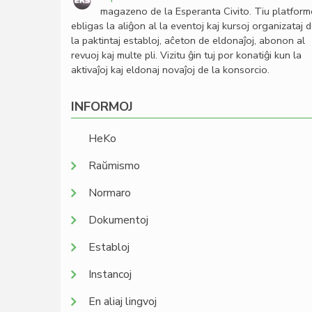
magazeno de la Esperanta Civito. Tiu platfor
ebligas la aliĝon al la eventoj kaj kursoj organizataj 
la paktintaj establoj, aĉeton de eldonaĵoj, abonon al
revuoj kaj multe pli. Vizitu ĝin tuj por konatiĝi kun la
aktivaĵoj kaj eldonaj novaĵoj de la konsorcio.
INFORMOJ
HeKo
Raŭmismo
Normaro
Dokumentoj
Establoj
Instancoj
En aliaj lingvoj