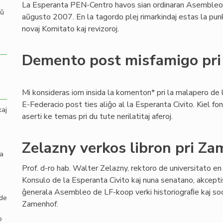
La Esperanta PEN-Centro havos sian ordinaran Asemble
aŭ
aŭgusto 2007. En la tagordo plej rimarkindaj estas la punkt
novaj Komitato kaj revizoroj.
Demento post misfamigo pr
Mi konsideras iom insida la komenton* pri la malapero de 
E-Federacio post ties aliĝo al la Esperanta Civito. Kiel fo
kaj
aserti ke temas pri du tute nerilatitaj aferoj.
Zelazny verkos libron pri Z
la
Prof. d-ro hab. Walter Zelazny, rektoro de universitato en
Konsulo de la Esperanta Civito kaj nuna senatano, akcepti
ĝenerala Asembleo de LF-koop verki historiograﬁe kaj soci
 de
Zamenhof.
o