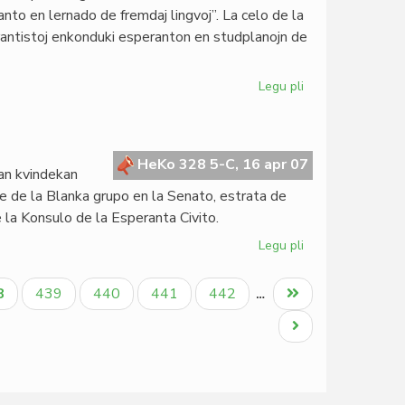
de
nto en lernado de fremdaj lingvoj”. La celo de la
ITEB
perantistoj enkonduki esperanton en studplanojn de
2007
Legu pli
pri
Didaktika
kolokvo
en
Moskvo
HeKo 328 5-C, 16 apr 07
ian kvindekan
e de la Blanka grupo en la Senato, estrata de
e la Konsulo de la Esperanta Civito.
Legu pli
pri
Ora
jubileo
tuala
Paĝo
Paĝo
Paĝo
Paĝo
Last
8
439
440
441
442
…
de
ĝo
page
Gbeglo
Next
Koffi
page