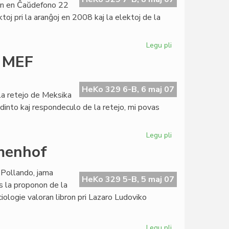
on en Ĉaŭdefono 22
oj pri la aranĝoj en 2008 kaj la elektoj de la
Legu pli
pri
Asembleo
i MEF
2007
de
la
HeKo 329 6-B, 6 maj 07
la retejo de Meksika
Esperanta
ndinto kaj respondeculo de la retejo, mi povas
PEN
Legu pli
pri
Demento
amenhof
post
misfamigo
 Pollando, jama
pri
HeKo 329 5-B, 5 maj 07
s la proponon de la
MEF
ologie valoran libron pri Lazaro Ludoviko
Legu pli
pri