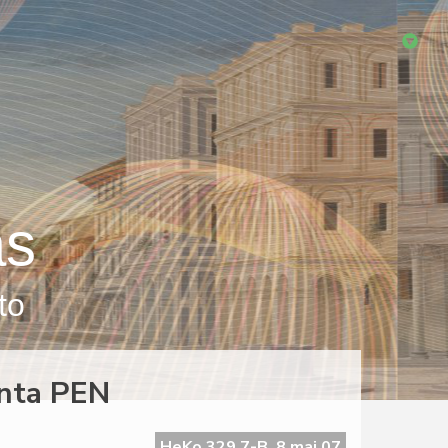
as
to
anta PEN
HeKo 329 7-B, 8 maj 07