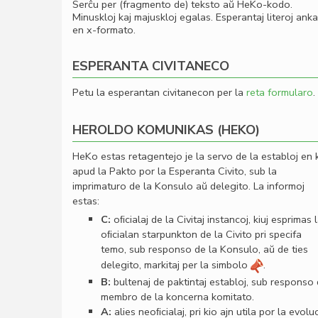
Serĉu per (fragmento de) teksto aŭ HeKo-kodo.
Minuskloj kaj majuskloj egalas. Esperantaj literoj ank
en x-formato.
ESPERANTA CIVITANECO
Petu la esperantan civitanecon per la
reta formularo
.
HEROLDO KOMUNIKAS (HEKO)
HeKo estas retagentejo je la servo de la establoj en 
apud la Pakto por la Esperanta Civito, sub la
imprimaturo de la Konsulo aŭ delegito. La informoj
estas:
C:
oﬁcialaj de la Civitaj instancoj, kiuj esprimas 
oﬁcialan starpunkton de la Civito pri specifa
temo, sub responso de la Konsulo, aŭ de ties
delegito, markitaj per la simbolo
.
B:
bultenaj de paktintaj establoj, sub responso
membro de la koncerna komitato.
A:
alies neoﬁcialaj, pri kio ajn utila por la evolu