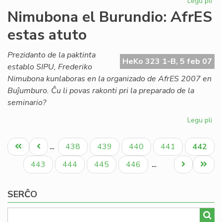
Legu pli
pri
Ak
Nimubona el Burundio: AfrES
de
estas atuto
Es
em
for
Prezidanto de la paktinta
HeKo 323 1-B, 5 feb 07
establo SIPU, Frederiko
Nimubona kunlaboras en la organizado de AfrES 2007 en
Buĵumburo. Ĉu li povas rakonti pri la preparado de la
seminario?
Legu pli
pri
Ni
Pagination
el
Unua
Antaŭa
Paĝo
Paĝo
Paĝo
Paĝo
Aktual
438
439
440
441
442
…
Bur
paĝo
paĝo
paĝo
Af
Paĝo
Paĝo
Paĝo
Paĝo
Next
Last
443
444
445
446
…
es
page
page
at
SERĈO