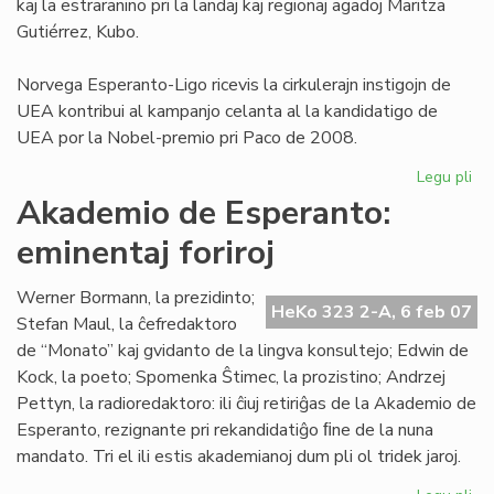
kaj la estraranino pri la landaj kaj regionaj agadoj Maritza
Gutiérrez, Kubo.
Norvega Esperanto-Ligo ricevis la cirkulerajn instigojn de
UEA kontribui al kampanjo celanta al la kandidatigo de
UEA por la Nobel-premio pri Paco de 2008.
Legu pli
pri
NE
Akademio de Esperanto:
pri
eminentaj foriroj
pa
No
al
Werner Bormann, la prezidinto;
HeKo 323 2-A, 6 feb 07
UE
Stefan Maul, la ĉefredaktoro
de “Monato” kaj gvidanto de la lingva konsultejo; Edwin de
Kock, la poeto; Spomenka Ŝtimec, la prozistino; Andrzej
Pettyn, la radioredaktoro: ili ĉiuj retiriĝas de la Akademio de
Esperanto, rezignante pri rekandidatiĝo ﬁne de la nuna
mandato. Tri el ili estis akademianoj dum pli ol tridek jaroj.