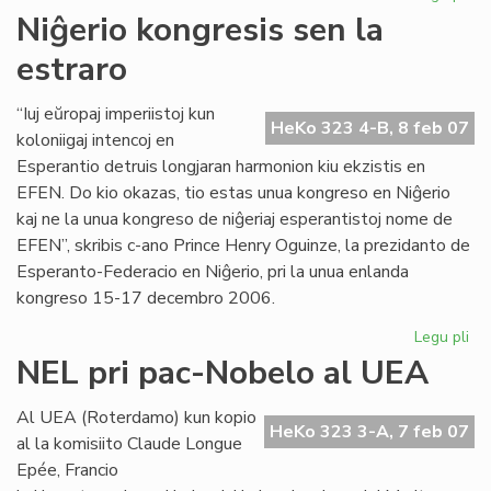
UE
Niĝerio kongresis sen la
ĉu
estraro
10
jar
aŭ
“Iuj eŭropaj imperiistoj kun
HeKo 323 4-B, 8 feb 07
60
koloniigaj intencoj en
jar
Esperantio detruis longjaran harmonion kiu ekzistis en
EFEN. Do kio okazas, tio estas unua kongreso en Niĝerio
kaj ne la unua kongreso de niĝeriaj esperantistoj nome de
EFEN”, skribis c-ano Prince Henry Oguinze, la prezidanto de
Esperanto-Federacio en Niĝerio, pri la unua enlanda
kongreso 15-17 decembro 2006.
Legu pli
pri
Niĝ
NEL pri pac-Nobelo al UEA
ko
se
Al UEA (Roterdamo) kun kopio
la
HeKo 323 3-A, 7 feb 07
al la komisiito Claude Longue
est
Epée, Francio