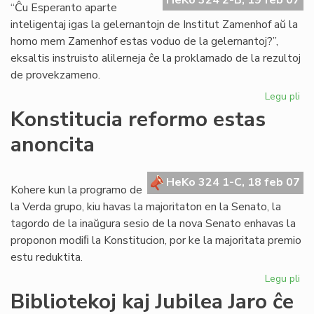
HeKo 324 2-B, 19 feb 07
tri
“Ĉu Esperanto aparte
sl
inteligentaj igas la gelernantojn de Institut Zamenhof aŭ la
homo mem Zamenhof estas voduo de la gelernantoj?”,
eksaltis instruisto alilerneja ĉe la proklamado de la rezultoj
de provekzameno.
Legu pli
pri
Ins
Konstitucia reformo estas
Za
anoncita
re
en
la
HeKo 324 1-C, 18 feb 07
un
Kohere kun la programo de
lo
la Verda grupo, kiu havas la majoritaton en la Senato, la
tagordo de la inaŭgura sesio de la nova Senato enhavas la
proponon modiﬁ la Konstitucion, por ke la majoritata premio
estu reduktita.
Legu pli
pri
Kon
Bibliotekoj kaj Jubilea Jaro ĉe
re