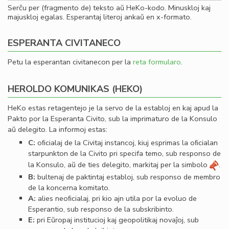
Serĉu per (fragmento de) teksto aŭ HeKo-kodo. Minuskloj kaj
majuskloj egalas. Esperantaj literoj ankaŭ en x-formato.
ESPERANTA CIVITANECO
Petu la esperantan civitanecon per la
reta formularo
.
HEROLDO KOMUNIKAS (HEKO)
HeKo estas retagentejo je la servo de la establoj en kaj apud la
Pakto por la Esperanta Civito, sub la imprimaturo de la Konsulo
aŭ delegito. La informoj estas:
C:
oﬁcialaj de la Civitaj instancoj, kiuj esprimas la oﬁcialan
starpunkton de la Civito pri specifa temo, sub responso de
la Konsulo, aŭ de ties delegito, markitaj per la simbolo
.
B:
bultenaj de paktintaj establoj, sub responso de membro
de la koncerna komitato.
A:
alies neoﬁcialaj, pri kio ajn utila por la evoluo de
Esperantio, sub responso de la subskribinto.
E:
pri Eŭropaj institucioj kaj geopolitikaj novaĵoj, sub