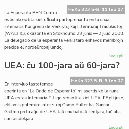
Go
HeKo 323 6-B, 11 feb 07
jar
La Esperanta PEN-Centro
estis akceptita kiel oﬁciala partoprenanto en la unua
Internacia Kongreso de Verkistoj kaj Literaturaj Tradukistoj
(WALTIC), okazonta en Stokholmo 29 junio — 2 julio 2008.
La delegacio de la esperanta verkistaro enhavos membrojn
precipe el nordeŭropaj landoj.
Legu pli
pri
Es
UEA: ĉu 100-jara aŭ 60-jara?
PE
en
WA
HeKo 323 5-B, 9 feb 07
En intervjuo lastatempe
20
aperinta en “La Ondo de Esperanto” mi asertis ke la nuna
UEA estas Internacia E-Ligo rebaptita kiel UEA. Eĉ pli ĵuse,
ekﬂamis polemiko inter s-roj Osmo Buller kaj Gunnar
Gällmo pri la aĝo de UEA: laŭ unu baldaŭ centjara, laŭ alia
nur sesdekjara.
Legu pli
pri