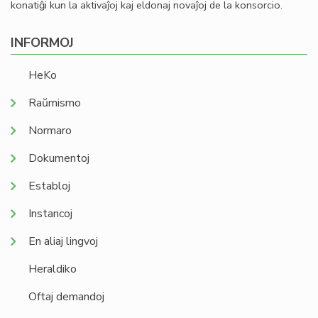
konatiĝi kun la aktivaĵoj kaj eldonaj novaĵoj de la konsorcio.
INFORMOJ
HeKo
Raŭmismo
Normaro
Dokumentoj
Establoj
Instancoj
En aliaj lingvoj
Heraldiko
Oftaj demandoj