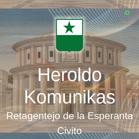
Skip
to
main
content
Heroldo
Komunikas
Retagentejo de la Esperanta
Civito