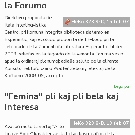
la Forumo
es
an
Direktivo proponita de
HeKo 323 9-C, 15 feb 07
Itala Interlingvistika
Centro, pri komuna integrita biblioteka sistemo en
Esperantio, kaj rezolucio proponita de LF-koop pri la
celebrado de la Zamenhofa Literatura Esperanto-Jubileo
2009, reliefas en la tagordo de la venonta Foruma sesio,
apud la ordinaraj plenumoj: adiaŭa saluto de la eliranta
Konsulo, rektoro c-ano Walter Zelazny, elektoj de la
Kortumo 2008-09, akcepto
Legu pli
pri
Bib
"Femina" pli kaj pli bela kaj
kaj
interesa
Jub
Jar
ĉe
HeKo 323 8-B, 13 feb 07
la
Kvazaŭ moto la vortoj “Arte
Fo
Lingve Socie” karakterizas la belan kovropaĝon de la