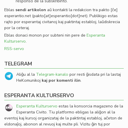
responso de la subskribinto.
Eblas
sendi
artikolon
aŭ kontakti la redakcion tra
pakto
[ĉe]
esperantio
.
net
(pakto[at]esperantio[dot]net)
. Publikigo estas
rajto por esperantaj civitanoj kaj paktintaj establoj, laŭdiskrecia
por la ceteraj.
Eblas donaci monon por subteni nin pere de
Esperanta
Kulturservo
.
RSS-servo
TELEGRAM
Aliĝu al la
Telegram-kanalo
por resti ĝisdata pri la lastaj
HeKomunikoj
kaj por komenti ilin
.
ESPERANTA KULTURSERVO
Esperanta Kulturservo
estas la konsorcia magazeno de la
Esperanta Civito. Tiu platformo ebligas la aliĝon al la
eventoj kaj kursoj organizataj de la paktintaj establoj, aĉeton de
eldonaĵoj, abonon al revuoj kaj multe pli. Vizitu ĝin tuj por