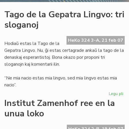
Tago de la Gepatra Lingvo: tri
sloganoj
HeKo 324 3-A, 21 feb 07
Hodiaŭ estas la Tago de la
Gepatra Lingvo. Nu, ĝi estas certagrade ankaŭ la tago de la
denaskaj esperantistoj. Bona okazo por proponi tri
sloganojn kaj komentarii ilin.
“Ne mia nacio estas mia lingvo, sed mia lingvo estas mia
nacio”.
Legu pli
pri
Ta
Institut Zamenhof ree en la
de
unua loko
la
Ge
Lin