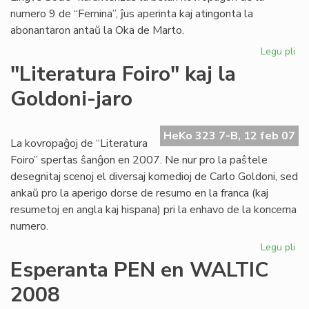
numero 9 de “Femina”, ĵus aperinta kaj atingonta la
abonantaron antaŭ la Oka de Marto.
Legu pli
pri
"F
"Literatura Foiro" kaj la
pli
Goldoni-jaro
kaj
pli
be
HeKo 323 7-B, 12 feb 07
kaj
La kovropaĝoj de “Literatura
int
Foiro” spertas ŝanĝon en 2007. Ne nur pro la paŝtele
desegnitaj scenoj el diversaj komedioj de Carlo Goldoni, sed
ankaŭ pro la aperigo dorse de resumo en la franca (kaj
resumetoj en angla kaj hispana) pri la enhavo de la koncerna
numero.
Legu pli
pri
"Li
Esperanta PEN en WALTIC
Foi
2008
kaj
la