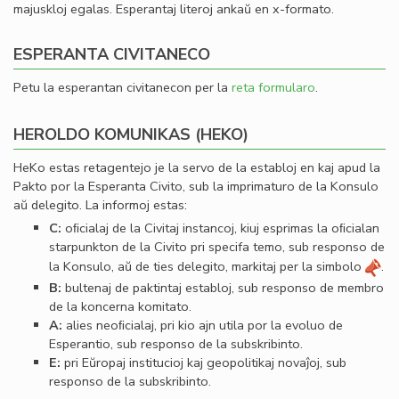
majuskloj egalas. Esperantaj literoj ankaŭ en x-formato.
ESPERANTA CIVITANECO
Petu la esperantan civitanecon per la
reta formularo
.
HEROLDO KOMUNIKAS (HEKO)
HeKo estas retagentejo je la servo de la establoj en kaj apud la
Pakto por la Esperanta Civito, sub la imprimaturo de la Konsulo
aŭ delegito. La informoj estas:
C:
oﬁcialaj de la Civitaj instancoj, kiuj esprimas la oﬁcialan
starpunkton de la Civito pri specifa temo, sub responso de
la Konsulo, aŭ de ties delegito, markitaj per la simbolo
.
B:
bultenaj de paktintaj establoj, sub responso de membro
de la koncerna komitato.
A:
alies neoﬁcialaj, pri kio ajn utila por la evoluo de
Esperantio, sub responso de la subskribinto.
E:
pri Eŭropaj institucioj kaj geopolitikaj novaĵoj, sub
responso de la subskribinto.