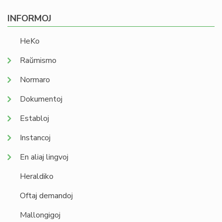
INFORMOJ
HeKo
Raŭmismo
Normaro
Dokumentoj
Establoj
Instancoj
En aliaj lingvoj
Heraldiko
Oftaj demandoj
Mallongigoj