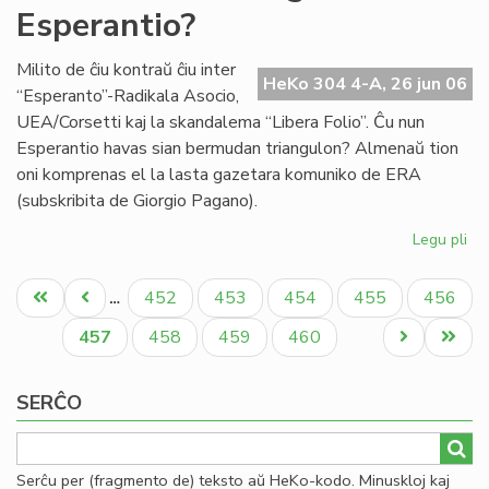
Esperantio?
en
la
mo
Milito de ĉiu kontraŭ ĉiu inter
HeKo 304 4-A, 26 jun 06
mo
“Esperanto”-Radikala Asocio,
UEA/Corsetti kaj la skandalema “Libera Folio”. Ĉu nun
Esperantio havas sian bermudan triangulon? Almenaŭ tion
oni komprenas el la lasta gazetara komuniko de ERA
(subskribita de Giorgio Pagano).
Legu pli
pri
Ĉu
Pagination
Be
Unua
Antaŭa
Paĝo
Paĝo
Paĝo
Paĝo
Paĝo
452
453
454
455
456
…
tri
paĝo
paĝo
en
Aktuala
Paĝo
Paĝo
Paĝo
Next
Last
457
458
459
460
Es
paĝo
page
page
SERĈO
Serĉu per (fragmento de) teksto aŭ HeKo-kodo. Minuskloj kaj