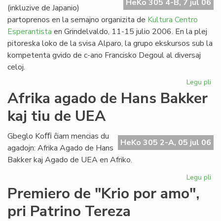
HeKo 305 4-B, 7 jul 06
(inkluzive de Japanio)
partoprenos en la semajno organizita de
Kultura Centro
Esperantista
en Grindelvaldo, 11-15 julio 2006. En la plej
pitoreska loko de la svisa Alparo, la grupo ekskursos sub la
kompetenta gvido de c-ano Francisko Degoul al diversaj
celoj.
Legu pli
pri
Bu
Afrika agado de Hans Bakker
na
kaj tiu de UEA
en
Gr
Gbeglo Koﬃ ĉiam mencias du
HeKo 305 2-A, 05 jul 06
agadojn: Afrika Agado de Hans
Bakker kaj Agado de UEA en Afriko.
Legu pli
pri
Afr
Premiero de "Krio por amo",
ag
pri Patrino Tereza
de
Ha