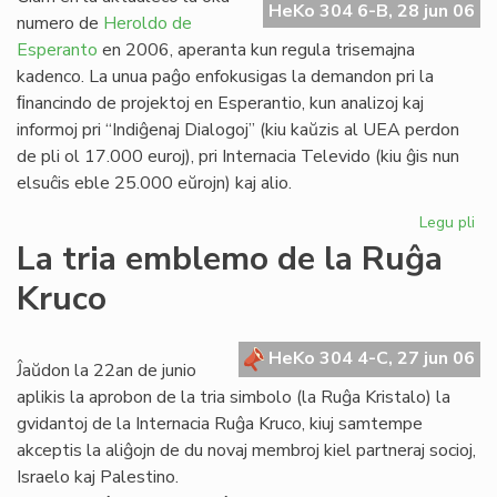
HeKo 304 6-B, 28 jun 06
Es
numero de
Heroldo de
Esperanto
en 2006, aperanta kun regula trisemajna
kadenco. La unua paĝo enfokusigas la demandon pri la
ﬁnancindo de projektoj en Esperantio, kun analizoj kaj
informoj pri “Indiĝenaj Dialogoj” (kiu kaŭzis al UEA perdon
de pli ol 17.000 euroj), pri Internacia Televido (kiu ĝis nun
elsuĉis eble 25.000 eŭrojn) kaj alio.
Legu pli
pri
He
La tria emblemo de la Ruĝa
de
Kruco
Es
20
un
HeKo 304 4-C, 27 jun 06
pa
Ĵaŭdon la 22an de junio
aplikis la aprobon de la tria simbolo (la Ruĝa Kristalo) la
gvidantoj de la Internacia Ruĝa Kruco, kiuj samtempe
akceptis la aliĝojn de du novaj membroj kiel partneraj socioj,
Israelo kaj Palestino.