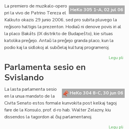
Ba
La premiero de muzikalo-opero
HeKo 305 1-A, 02 jul 06
kaj
pri la vivo de Patrino Tereza el
tiu
Kalkuto okazis 29 junio 2006, sed pro subita pluvego la
de
reĝisoro haltigis la prezenton. Hodiaŭ ni denove povis iri al
UE
la placo Bakáts (IX distrikto de Budapeŝto), kie situas
katolika preĝejo. Antaŭ la preĝejo granda placo, kun la
podio kaj la sidlokoj al subĉielaj kulturaj programeroj.
Legu pli
pri
Pr
Parlamenta sesio en
de
Svislando
"Kr
po
am
La lasta parlamenta sesio
HeKo 304 8-C, 30 jun 06
pri
en la unua mandato de la
Pat
Civita Senato estos formale kunvokita post kelkaj tagoj
Te
fare de la Konsulo, prof. d-ro hab. Walter Zelazny, kiu
dissendos la tagordon al ĉiuj parlamentanoj.
Legu pli
pri