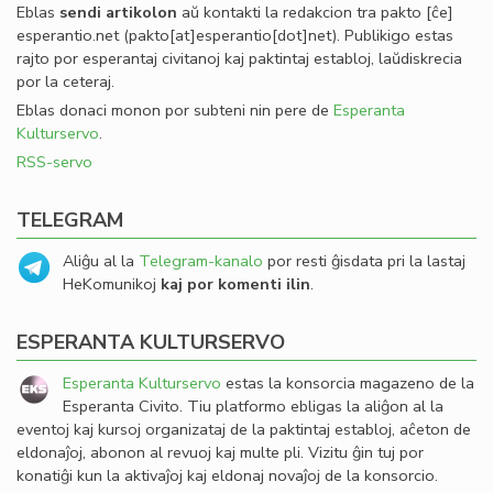
Eblas
sendi
artikolon
aŭ kontakti la redakcion tra
pakto
[ĉe]
esperantio
.
net
(pakto[at]esperantio[dot]net)
. Publikigo estas
rajto por esperantaj civitanoj kaj paktintaj establoj, laŭdiskrecia
por la ceteraj.
Eblas donaci monon por subteni nin pere de
Esperanta
Kulturservo
.
RSS-servo
TELEGRAM
Aliĝu al la
Telegram-kanalo
por resti ĝisdata pri la lastaj
HeKomunikoj
kaj por komenti ilin
.
ESPERANTA KULTURSERVO
Esperanta Kulturservo
estas la konsorcia magazeno de la
Esperanta Civito. Tiu platformo ebligas la aliĝon al la
eventoj kaj kursoj organizataj de la paktintaj establoj, aĉeton de
eldonaĵoj, abonon al revuoj kaj multe pli. Vizitu ĝin tuj por
konatiĝi kun la aktivaĵoj kaj eldonaj novaĵoj de la konsorcio.