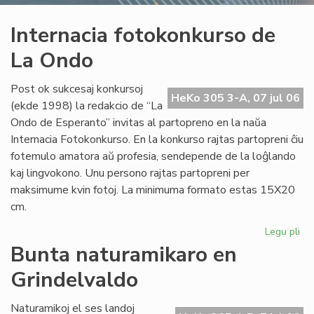
Internacia fotokonkurso de
La Ondo
Post ok sukcesaj konkursoj
HeKo 305 3-A, 07 jul 06
(ekde 1998) la redakcio de “La
Ondo de Esperanto” invitas al partopreno en la naŭa
Internacia Fotokonkurso. En la konkurso rajtas partopreni ĉiu
fotemulo amatora aŭ profesia, sendepende de la loĝlando
kaj lingvokono. Unu persono rajtas partopreni per
maksimume kvin fotoj. La minimuma formato estas 15X20
cm.
Legu pli
pri
Int
Bunta naturamikaro en
fo
Grindelvaldo
de
La
On
Naturamikoj el ses landoj