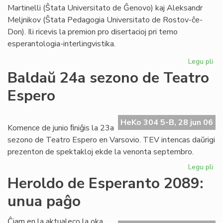
Foi
Martinelli (Ŝtata Universitato de Ĝenovo) kaj Aleksandr
Meljnikov (Ŝtata Pedagogia Universitato de Rostov-ĉe-
Don). Ili ricevis la premion pro disertacioj pri temo
esperantologia-interlingvistika.
Legu pli
pri
Sti
Baldaŭ 24a sezono de Teatro
La
Espero
al
du
es
HeKo 304 5-B, 28 jun 06
civ
Komence de junio ﬁniĝis la 23a
sezono de Teatro Espero en Varsovio. TEV intencas daŭrigi
prezenton de spektakloj ekde la venonta septembro.
Legu pli
pri
Ba
Heroldo de Esperanto 2089:
24
unua paĝo
se
de
Te
Ĉiam en la aktualeco la oka