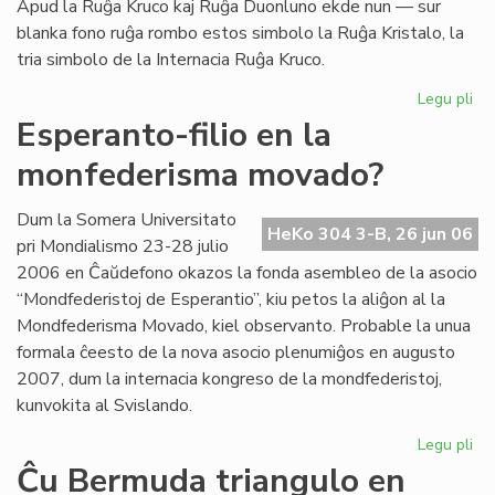
Apud la Ruĝa Kruco kaj Ruĝa Duonluno ekde nun — sur
blanka fono ruĝa rombo estos simbolo la Ruĝa Kristalo, la
tria simbolo de la Internacia Ruĝa Kruco.
Legu pli
pri
La
Esperanto-filio en la
tri
monfederisma movado?
em
de
la
Dum la Somera Universitato
HeKo 304 3-B, 26 jun 06
Ru
pri Mondialismo 23-28 julio
Kr
2006 en Ĉaŭdefono okazos la fonda asembleo de la asocio
“Mondfederistoj de Esperantio”, kiu petos la aliĝon al la
Mondfederisma Movado, kiel observanto. Probable la unua
formala ĉeesto de la nova asocio plenumiĝos en augusto
2007, dum la internacia kongreso de la mondfederistoj,
kunvokita al Svislando.
Legu pli
pri
Es
Ĉu Bermuda triangulo en
fili