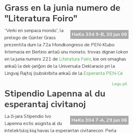
Pa
Grass en la junia numero de
ses
"Literatura Foiro"
en
Sv
“Verki en senpaca mondo”, la
HeKo 304 9-B, 30 jun 06
prelego de Günter Grass
prezentita dum la 72a Mondkongreso de PEN-Klubo
Internacia en Berlino antaŭ unu monato, trovas dignan lokon
en la junia numero 221 de
Literatura Foiro
, kie oni omaghas
ankaŭ la dek-jariĝon de la Universala Deklaracio pri la
Lingvaj Rajtoj (subskribita ankaŭ de la
Esperanta PEN-Ce
Legu pli
pri
Gr
Stipendio Lapenna al du
en
esperantaj civitanoj
la
jun
nu
La ĉi-jara Stipendio Ivo
HeKo 304 7-A, 29 jun 06
de
Lapenna estis asignita al du
"Li
intelektuloj kiuj havas la esperantan civitanecon: Perla