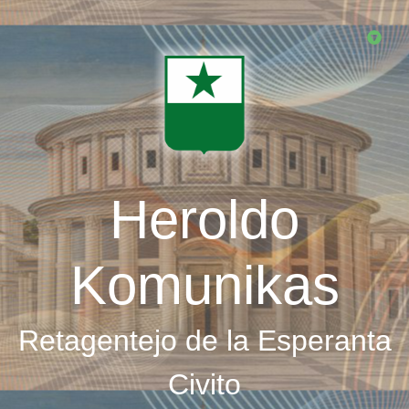
Skip
to
main
content
Heroldo
Komunikas
Retagentejo de la Esperanta
Civito