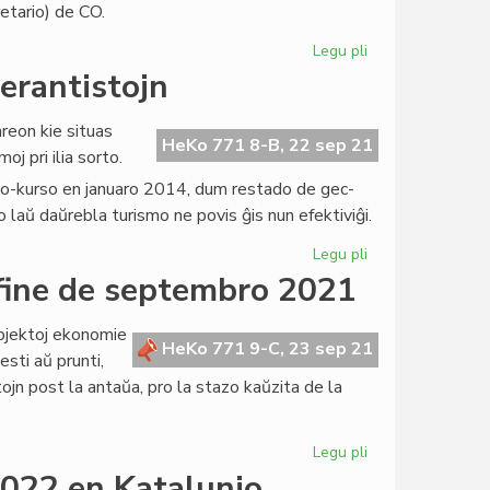
retario) de CO.
Legu pli
pri
Rekviemo
erantistojn
pri
la
reon kie situas
Centraj
HeKo 771 8-B, 22 sep 21
j pri ilia sorto.
Oficejoj
ranto-kurso en januaro 2014, dum restado de gec-
(1905-
2021)
o laŭ daŭrebla turismo ne povis ĝis nun efektiviĝi.
Legu pli
pri
Vulkano
 fine de septembro 2021
minacas
mortigi
ubjektoj ekonomie
esperantistojn
HeKo 771 9-C, 23 sep 21
esti aŭ prunti,
jn post la antaŭa, pro la stazo kaŭzita de la
Legu pli
pri
Borsa
022 en Katalunio