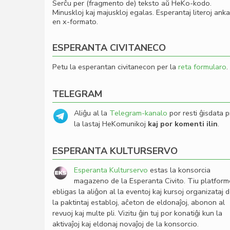
Serĉu per (fragmento de) teksto aŭ HeKo-kodo.
Minuskloj kaj majuskloj egalas. Esperantaj literoj ank
en x-formato.
ESPERANTA CIVITANECO
Petu la esperantan civitanecon per la
reta formularo
.
TELEGRAM
Aliĝu al la
Telegram-kanalo
por resti ĝisdata p
la lastaj HeKomunikoj
kaj por komenti ilin
.
ESPERANTA KULTURSERVO
Esperanta Kulturservo
estas la konsorcia
magazeno de la Esperanta Civito. Tiu platfor
ebligas la aliĝon al la eventoj kaj kursoj organizataj 
la paktintaj establoj, aĉeton de eldonaĵoj, abonon al
revuoj kaj multe pli. Vizitu ĝin tuj por konatiĝi kun la
aktivaĵoj kaj eldonaj novaĵoj de la konsorcio.