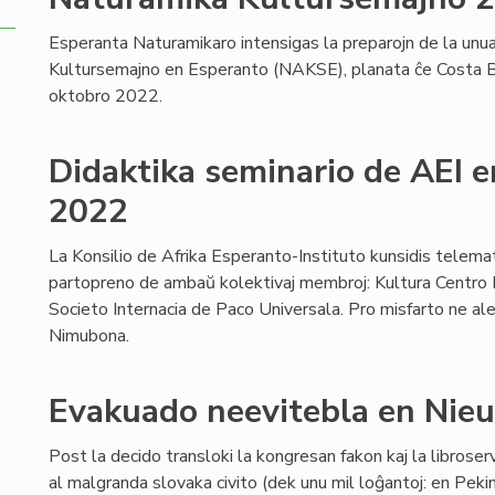
Esperanta Naturamikaro intensigas la preparojn de la unu
Kultursemajno en Esperanto (NAKSE), planata ĉe Costa 
oktobro 2022.
Didaktika seminario de AEI 
2022
La Konsilio de Afrika Esperanto-Instituto kunsidis telemat
partopreno de ambaŭ kolektivaj membroj: Kultura Centro 
Societo Internacia de Paco Universala. Pro misfarto ne ale
Nimubona.
Evakuado neevitebla en Ni
Post la decido transloki la kongresan fakon kaj la librose
al malgranda slovaka civito (dek unu mil loĝantoj: en Peki