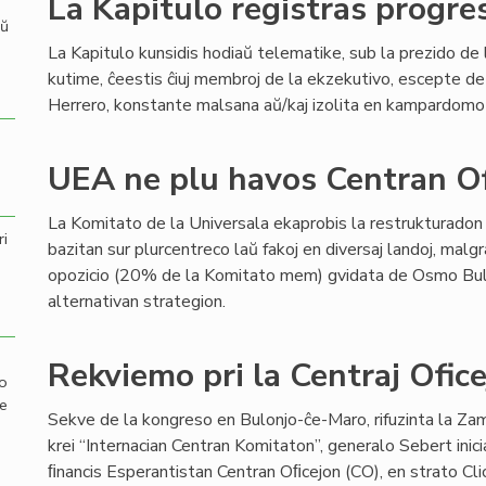
La Kapitulo registras progres
aŭ
La Kapitulo kunsidis hodiaŭ telematike, sub la prezido de 
kutime, ĉeestis ĉiuj membroj de la ekzekutivo, escepte de 
Herrero, konstante malsana aŭ/kaj izolita en kampardomo
UEA ne plu havos Centran Of
La Komitato de la Universala ekaprobis la restrukturadon 
ri
bazitan sur plurcentreco laŭ fakoj en diversaj landoj, malgr
opozicio (20% de la Komitato mem) gvidata de Osmo Bulle
alternativan strategion.
Rekviemo pri la Centraj Ofic
mo
de
Sekve de la kongreso en Bulonjo-ĉe-Maro, rifuzinta la Z
krei “Internacian Centran Komitaton”, generalo Sebert inicia
ﬁnancis Esperantistan Centran Oﬁcejon (CO), en strato Clic