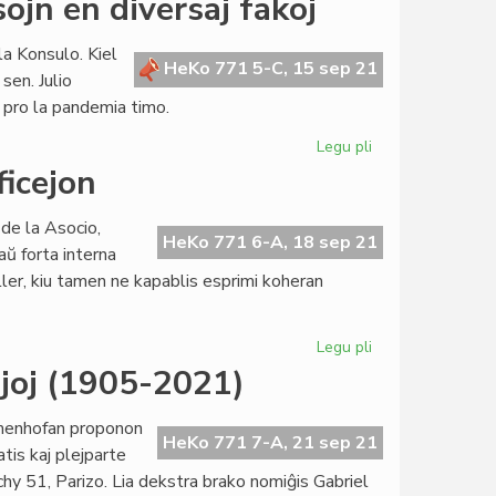
ojn en diversaj fakoj
la Konsulo. Kiel
HeKo 771 5-C, 15 sep 21
sen. Julio
 pro la pandemia timo.
Legu pli
pri
La
icejon
Kapitulo
registras
de la Asocio,
progresojn
HeKo 771 6-A, 18 sep 21
aŭ forta interna
en
r, kiu tamen ne kapablis esprimi koheran
diversaj
fakoj
Legu pli
pri
UEA
ejoj (1905-2021)
ne
plu
amenhofan proponon
havos
HeKo 771 7-A, 21 sep 21
tis kaj plejparte
Centran
hy 51, Parizo. Lia dekstra brako nomiĝis Gabriel
Oficejon