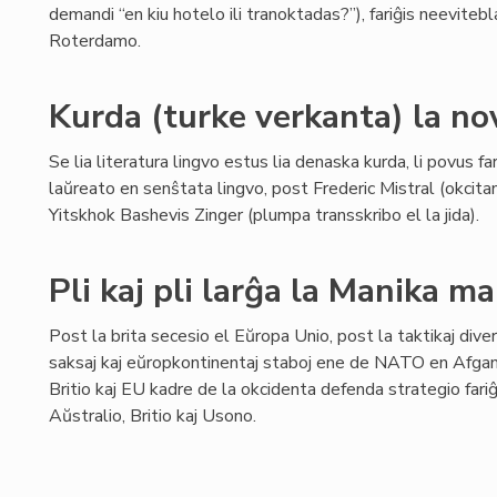
demandi “en kiu hotelo ili tranoktadas?”), fariĝis neevi
Roterdamo.
Kurda (turke verkanta) la n
Se lia literatura lingvo estus lia denaska kurda, li povus far
laŭreato en senŝtata lingvo, post Frederic Mistral (okcita
Yitskhok Bashevis Zinger (plumpa transskribo el la jida).
Pli kaj pli larĝa la Manika m
Post la brita secesio el Eŭropa Unio, post la taktikaj diver
saksaj kaj eŭropkontinentaj staboj ene de NATO en Afganio
Britio kaj EU kadre de la okcidenta defenda strategio fari
Aŭstralio, Britio kaj Usono.