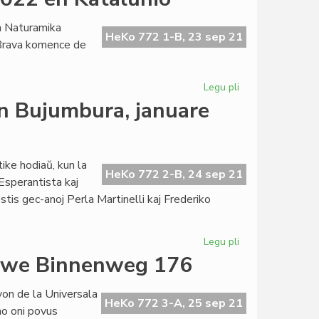
analizo
de
a Naturamika
Esperantio
HeKo 772 1-B, 23 sep 21
Brava komence de
fine
de
septembro
Legu pli
pri
2021
Naturamika
en Bujumbura, januare
Kultursemajno
2022
en
Katalunio
ike hodiaŭ, kun la
HeKo 772 2-B, 24 sep 21
Esperantista kaj
stis gec-anoj Perla Martinelli kaj Frederiko
Legu pli
pri
Didaktika
euwe Binnenweg 176
seminario
de
rvon de la Universala
AEI
HeKo 772 3-A, 25 sep 21
no oni povus
en