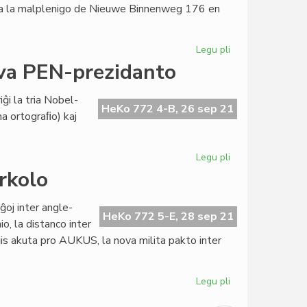
tebla la malplenigo de Nieuwe Binnenweg 176 en
Bujumbura,
januare
2022
Legu pli
pri
Evakuado
ova PEN-prezidanto
neevitebla
en
iĝi la tria Nobel-
Nieuwe
HeKo 772 4-B, 26 sep 21
na ortograﬁo) kaj
Binnenweg
176
Legu pli
pri
Kurda
arkolo
(turke
verkanta)
ĝoj inter angle-
la
HeKo 772 5-E, 28 sep 21
, la distanco inter
nova
ĝis akuta pro AUKUS, la nova milita pakto inter
PEN-
prezidanto
Legu pli
pri
Pli