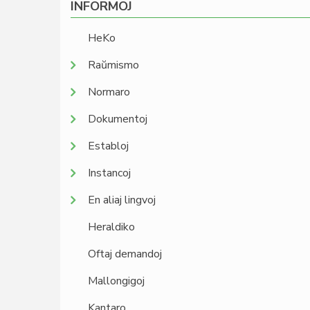
INFORMOJ
HeKo
Raŭmismo
Normaro
Dokumentoj
Establoj
Instancoj
En aliaj lingvoj
Heraldiko
Oftaj demandoj
Mallongigoj
Kantaro