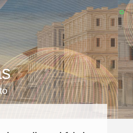
as
to