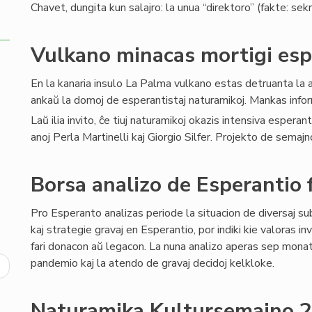
Chavet, dungita kun salajro: la unua “direktoro” (fakte: sek
Vulkano minacas mortigi esp
En la kanaria insulo La Palma vulkano estas detruanta la a
ankaŭ la domoj de esperantistaj naturamikoj. Mankas informo
Laŭ ilia invito, ĉe tiuj naturamikoj okazis intensiva espe
anoj Perla Martinelli kaj Giorgio Silfer. Projekto de semajn
Borsa analizo de Esperantio
Pro Esperanto analizas periode la situacion de diversaj s
kaj strategie gravaj en Esperantio, por indiki kie valoras inv
fari donacon aŭ legacon. La nuna analizo aperas sep monato
pandemio kaj la atendo de gravaj decidoj kelkloke.
ext
age
Naturamika Kultursemajno 2