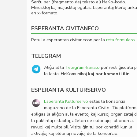
Serĉu per (fragmento de) teksto aŭ HeKo-kodo.
Minuskloj kaj majuskloj egalas. Esperantaj literoj ank
en x-formato.
ESPERANTA CIVITANECO
Petu la esperantan civitanecon per la
reta formularo
.
TELEGRAM
Aliĝu al la
Telegram-kanalo
por resti ĝisdata p
la lastaj HeKomunikoj
kaj por komenti ilin
.
ESPERANTA KULTURSERVO
Esperanta Kulturservo
estas la konsorcia
magazeno de la Esperanta Civito. Tiu platfor
ebligas la aliĝon al la eventoj kaj kursoj organizataj 
la paktintaj establoj, aĉeton de eldonaĵoj, abonon al
revuoj kaj multe pli. Vizitu ĝin tuj por konatiĝi kun la
aktivaĵoj kaj eldonaj novaĵoj de la konsorcio.