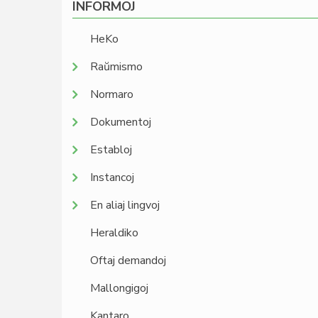
INFORMOJ
HeKo
Raŭmismo
Normaro
Dokumentoj
Establoj
Instancoj
En aliaj lingvoj
Heraldiko
Oftaj demandoj
Mallongigoj
Kantaro