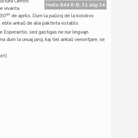
ultura Centro
HeKo 844 8-B, 31 aŭg 24
e vivanta
an
 30
de aprilo. Dum la paŭzoj de la kolokvo
 eble ankaŭ de alia paktinta establo.
e Esperantio, sed gastigas ne nur lingvajn
a dum la unuaj jaroj, kaj tiel ankaŭ venontjare, se
net)