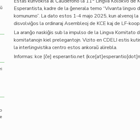
Estas kunvokita al Ĉaŭdefono la 11
Lingva Kolokvo de K
aŭ
Esperantista, kadre de la ĝenerala temo “Vivanta lingvo d
komunumo”. La dato estos 1-4 majo 2025, kun alvenoj la
disvolviĝos la ordinaraj Asembleoj de KCE kaj de LF-koop,
La aranĝo naskiĝis sub la impulso de la Lingva Komitato d
komitatanojn kiel prelegantojn. Vizito en CDELI estis kutim
la interlingvistika centro estos ankoraŭ alirebla.
Informas:
kce
[ĉe]
esperantio
.
net
(kce[at]esperantio[dot]
ri
mo
de