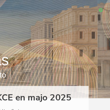
as
to
KCE en majo 2025