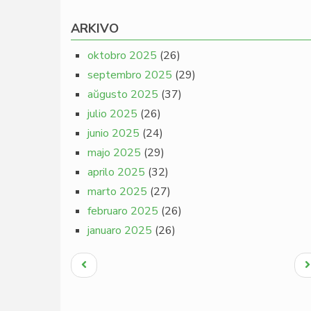
ARKIVO
oktobro 2025
(26)
septembro 2025
(29)
aŭgusto 2025
(37)
julio 2025
(26)
junio 2025
(24)
majo 2025
(29)
aprilo 2025
(32)
marto 2025
(27)
februaro 2025
(26)
januaro 2025
(26)
Pagination
Antaŭa
N
paĝo
p