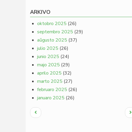
ARKIVO
oktobro 2025
(26)
septembro 2025
(29)
aŭgusto 2025
(37)
julio 2025
(26)
junio 2025
(24)
majo 2025
(29)
aprilo 2025
(32)
marto 2025
(27)
februaro 2025
(26)
januaro 2025
(26)
Pagination
Antaŭa
N
paĝo
p