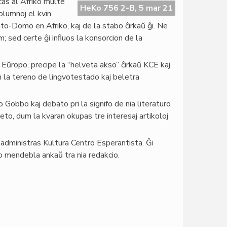
as al Afriko multe
HeKo 756 2-B, 5 mar 21
olumnoj el kvin.
-Domo en Afriko, kaj de la stabo ĉirkaŭ ĝi. Ne
m; sed certe ĝi inﬂuos la konsorcion de la
n Eŭropo, precipe la “helveta akso” ĉirkaŭ KCE kaj
en la tereno de lingvotestado kaj beletra
 Gobbo kaj debato pri la signifo de nia literaturo
eto, dum la kvaran okupas tre interesaj artikoloj
dministras Kultura Centro Esperantista. Ĝi
 mendebla ankaŭ tra nia redakcio.