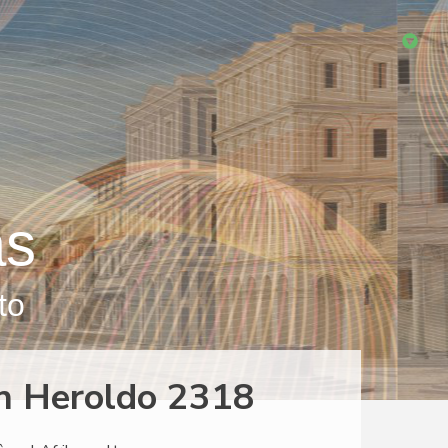
as
to
en Heroldo 2318