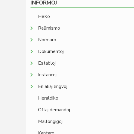
INFORMOJ
HeKo
Raŭmismo
Normaro
Dokumentoj
Establoj
Instancoj
En aliaj lingvoj
Heraldiko
Oftaj demandoj
Mallongigoj
Kantaro