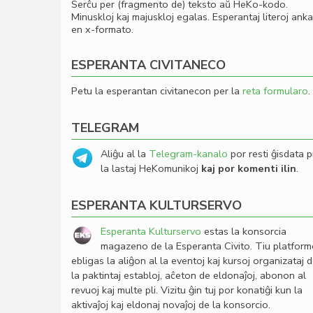
Serĉu per (fragmento de) teksto aŭ HeKo-kodo.
Minuskloj kaj majuskloj egalas. Esperantaj literoj ank
en x-formato.
ESPERANTA CIVITANECO
Petu la esperantan civitanecon per la
reta formularo
.
TELEGRAM
Aliĝu al la
Telegram-kanalo
por resti ĝisdata p
la lastaj HeKomunikoj
kaj por komenti ilin
.
ESPERANTA KULTURSERVO
Esperanta Kulturservo
estas la konsorcia
magazeno de la Esperanta Civito. Tiu platfor
ebligas la aliĝon al la eventoj kaj kursoj organizataj 
la paktintaj establoj, aĉeton de eldonaĵoj, abonon al
revuoj kaj multe pli. Vizitu ĝin tuj por konatiĝi kun la
aktivaĵoj kaj eldonaj novaĵoj de la konsorcio.