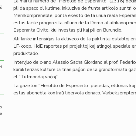
La marta numero de “Heroldo de Esperanto” (2318) dediĉ
aŭ
pli da spaco ol kutime, inkluzive de frunta artikolo sur tri k
Memkompreneble, por la ekesto de la unua reala Esperanto
estas facile prognozi la inﬂuon de la Domo al afrikanoj me
Esperanta Civito, kiu investas pli kaj pli en Burundio.
Aliﬂanke intensiĝas la aktiveco de la paktintaj establoj e
LF-koop. HdE raportas pri projektoj kaj atingoj, speciale 
produktado.
Intervjuo de c-ano Alessio Sacha Giordano al prof. Federico
ri
karakterizas kulture la trian paĝon de la grandformata gaz
el “Tutmondaj voĉoj”.
La gazeton “Heroldo de Esperanto” posedas, eldonas kaj a
estas abonebla kontraŭ libervola donaco. Varbekzemplero
mo
de