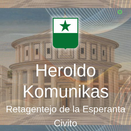
Skip
to
main
content
Heroldo
Komunikas
Retagentejo de la Esperanta
Civito