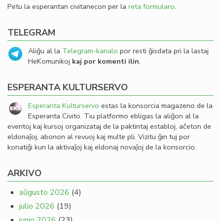
Petu la esperantan civitanecon per la
reta formularo
.
TELEGRAM
Aliĝu al la
Telegram-kanalo
por resti ĝisdata pri la lastaj
HeKomunikoj
kaj por komenti ilin
.
ESPERANTA KULTURSERVO
Esperanta Kulturservo
estas la konsorcia magazeno de la
Esperanta Civito. Tiu platformo ebligas la aliĝon al la
eventoj kaj kursoj organizataj de la paktintaj establoj, aĉeton de
eldonaĵoj, abonon al revuoj kaj multe pli. Vizitu ĝin tuj por
konatiĝi kun la aktivaĵoj kaj eldonaj novaĵoj de la konsorcio.
ARKIVO
aŭgusto 2026
(4)
julio 2026
(19)
junio 2026
(23)