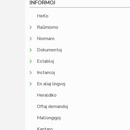
INFORMOJ
HeKo
Raŭmismo
Normaro
Dokumentoj
Establoj
Instancoj
En aliaj lingvoj
Heraldiko
Oftaj demandoj
Mallongigoj
Kantaro