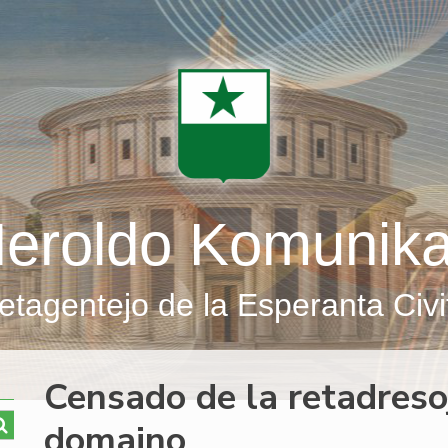
eroldo Komunik
etagentejo de la Esperanta Civi
Censado de la retadresoj
domajno