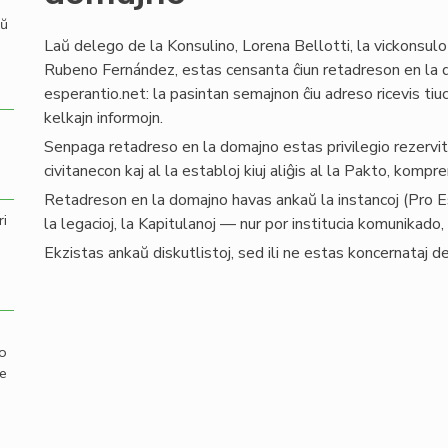
aŭ
Laŭ delego de la Konsulino, Lorena Bellotti, la vickonsulo
Rubeno Fernández, estas censanta ĉiun retadreson en la
esperantio.net: la pasintan semajnon ĉiu adreso ricevis tiu
kelkajn informojn.
Senpaga retadreso en la domajno estas privilegio rezervita
civitanecon kaj al la establoj kiuj aliĝis al la Pakto, komp
Retadreson en la domajno havas ankaŭ la instancoj (Pro Es
ri
la legacioj, la Kapitulanoj — nur por institucia komunikado,
Ekzistas ankaŭ diskutlistoj, sed ili ne estas koncernataj d
mo
de