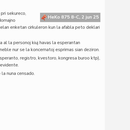
 pri sekureco,
HeKo 875 8-C, 2 jun 25
 domajno
celan enketan cirkuleron kun la afabla peto deklari
 al la personoj kiuj havas la esperantan
reneble nur se la koncernatoj esprimas sian deziron.
peranto, registro, kvestoro, kongresa buroo ktp),
 evidente.
e la nuna censado.