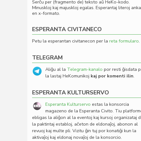
Serĉu per (fragmento de) teksto aŭ HeKo-kodo.
Minuskloj kaj majuskloj egalas. Esperantaj literoj ank
en x-formato.
ESPERANTA CIVITANECO
Petu la esperantan civitanecon per la
reta formularo
.
TELEGRAM
Aliĝu al la
Telegram-kanalo
por resti ĝisdata p
la lastaj HeKomunikoj
kaj por komenti ilin
.
ESPERANTA KULTURSERVO
Esperanta Kulturservo
estas la konsorcia
magazeno de la Esperanta Civito. Tiu platfor
ebligas la aliĝon al la eventoj kaj kursoj organizataj 
la paktintaj establoj, aĉeton de eldonaĵoj, abonon al
revuoj kaj multe pli. Vizitu ĝin tuj por konatiĝi kun la
aktivaĵoj kaj eldonaj novaĵoj de la konsorcio.