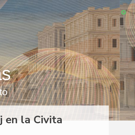
as
to
 en la Civita