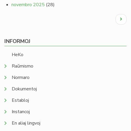
novembro 2025
(28)
Pagination
Next
page
INFORMOJ
HeKo
Raŭmismo
Normaro
Dokumentoj
Establoj
Instancoj
En aliaj lingvoj