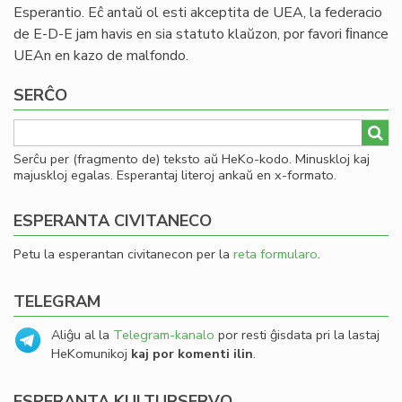
Esperantio. Eĉ antaŭ ol esti akceptita de UEA, la federacio
de E-D-E jam havis en sia statuto klaŭzon, por favori ﬁnance
UEAn en kazo de malfondo.
SERĈO
Serĉu per (fragmento de) teksto aŭ HeKo-kodo. Minuskloj kaj
majuskloj egalas. Esperantaj literoj ankaŭ en x-formato.
ESPERANTA CIVITANECO
Petu la esperantan civitanecon per la
reta formularo
.
TELEGRAM
Aliĝu al la
Telegram-kanalo
por resti ĝisdata pri la lastaj
HeKomunikoj
kaj por komenti ilin
.
ESPERANTA KULTURSERVO