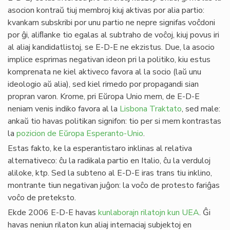
asocion kontraŭ tiuj membroj kiuj aktivas por alia partio:
kvankam subskribi por unu partio ne nepre signifas voĉdoni
por ĝi, aliﬂanke tio egalas al subtraho de voĉoj, kiuj povus iri
al aliaj kandidatlistoj, se E-D-E ne ekzistus. Due, la asocio
implice esprimas negativan ideon pri la politiko, kiu estus
komprenata ne kiel aktiveco favora al la socio (laŭ unu
ideologio aŭ alia), sed kiel rimedo por propagandi sian
propran varon. Krome, pri Eŭropa Unio mem, de E-D-E
neniam venis indiko favora al la
Lisbona Traktato
, sed male:
ankaŭ tio havas politikan signifon: tio per si mem kontrastas
la
pozicion de Eŭropa Esperanto-Unio
.
Estas fakto, ke la esperantistaro inklinas al relativa
alternativeco: ĉu la radikala partio en Italio, ĉu la verduloj
aliloke, ktp. Sed la subteno al E-D-E iras trans tiu inklino,
montrante tiun negativan juĝon: la voĉo de protesto fariĝas
voĉo de preteksto.
Ekde 2006 E-D-E havas
kunlaborajn rilatojn kun UEA
. Ĝi
havas neniun rilaton kun aliaj internaciaj subjektoj en