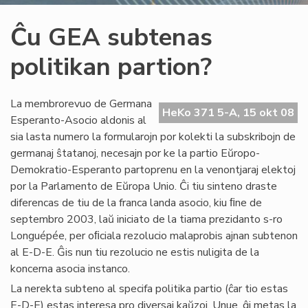
Ĉu GEA subtenas
politikan partion?
La membrorevuo de Germana
HeKo 371 5-A, 15 okt 08
Esperanto-Asocio aldonis al
sia lasta numero la formularojn por kolekti la subskribojn de
germanaj ŝtatanoj, necesajn por ke la partio Eŭropo-
Demokratio-Esperanto partoprenu en la venontjaraj elektoj
por la Parlamento de Eŭropa Unio. Ĉi tiu sinteno draste
diferencas de tiu de la franca landa asocio, kiu ﬁne de
septembro 2003, laŭ iniciato de la tiama prezidanto s-ro
Longuépée, per oﬁciala rezolucio malaprobis ajnan subtenon
al E-D-E. Ĝis nun tiu rezolucio ne estis nuligita de la
koncerna asocia instanco.
La nerekta subteno al specifa politika partio (ĉar tio estas
E-D-E) estas interesa pro diversaj kaŭzoj. Unue, ĝi metas la