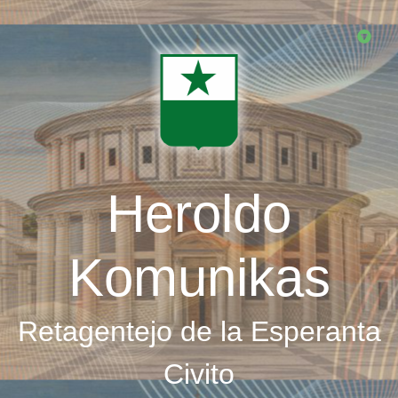
Skip
to
main
content
Heroldo
Komunikas
Retagentejo de la Esperanta
Civito