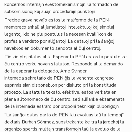
koncernos internajn elektomekanismojn, la formadon de
subkomisionoj kaj aliajn procedurajn punktojn.
Precipe grava novaĵo estos la malfermo de la PEN-
membreco ankaŭ al ĵurnalistoj, intelektuloj kaj simplaj
legantoj, kio ne plu postulus la necesan kvaliﬁkon de
profesia verkisto por aliĝantoj. La detaloj pri la ŝanĝoj
haveblos en dokumento sendota al ĉiuj centroj.
Tio kio plej rilatas al la Esperanta PEN estos la postulo ke
ĉiu centro verku novan statuton. Responde al la demando
de la esperanta delegacio, Arne Svingen,
internacia sekretario de PEN ĝis la venonta kongreso,
esprimis sian disponeblon por diskuto pri la konstitucia
procezo. La statuta teksto, efektive, estos verkata en
plena aŭtonomeco de ĉiu centro, sed aliﬂanke ekzamenata
de la internacia estraro por proponi teknikajn plibonigojn.
“La ŝanĝoj estas parto de PEN, kiu evoluas laŭ la tempoj”,
deklaris Burhan Sönmez, substrekante ke tra la jardekoj la
organizo spertis multajn transformojn laŭ la evoluo de la