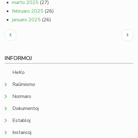
marto 2025
(27)
februaro 2025
(26)
januaro 2025
(26)
Pagination
Antaŭa
Next
paĝo
page
INFORMOJ
HeKo
Raŭmismo
Normaro
Dokumentoj
Establoj
Instancoj