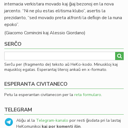
internacia verkistara movado kaj ĝiaj bezonoj en la nova
jarcento. “Ni ne plu estas elitisma klubo”, asertis la
prezidanto, “sed movado preta alfronti la deﬁojn de la nuna
epoko”.
(Giacomo Comincini kaj Alessio Giordano)
SERĈO
Serĉu per (fragmento de) teksto aŭ HeKo-kodo. Minuskloj kaj
majuskloj egalas. Esperantaj literoj ankaŭ en x-formato.
ESPERANTA CIVITANECO
Petu la esperantan civitanecon per la
reta formularo
.
TELEGRAM
Aliĝu al la
Telegram-kanalo
por resti ĝisdata pri la lastaj
HeKomunikoj
kaj por komenti ilin
.