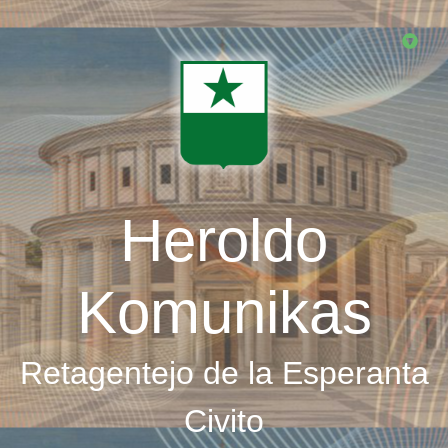
Skip
to
main
content
Heroldo
Komunikas
Retagentejo de la Esperanta
Civito