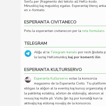
Serĉu per (fragmento de) teksto aŭ HeKo-kodo.
Minuskloj kaj majuskloj egalas. Esperantaj literoj ank
en x-formato.
ESPERANTA CIVITANECO
Petu la esperantan civitanecon per la
reta formularo
.
TELEGRAM
Aliĝu al la
Telegram-kanalo
por resti ĝisdata p
la lastaj HeKomunikoj
kaj por komenti ilin
.
ESPERANTA KULTURSERVO
Esperanta Kulturservo
estas la konsorcia
magazeno de la Esperanta Civito. Tiu platfor
ebligas la aliĝon al la eventoj kaj kursoj organizataj 
la paktintaj establoj, aĉeton de eldonaĵoj, abonon al
revuoj kaj multe pli. Vizitu ĝin tuj por konatiĝi kun la
aktivaĵoj kaj eldonaj novaĵoj de la konsorcio.