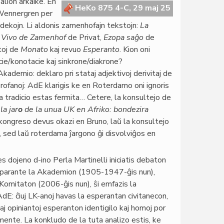
alion arkaike. En
HeKo 875 4-C, 29 maj 25
 Wennergren per
rdekojn. Li aldonis zamenhofajn tekstojn:
La
l
Vivo de Zamenhof
de Privat,
Ezopa saĝo
de
toj de
Monato
kaj revuo
Esperanto
. Kion oni
cie/konotacie kaj sinkrone/diakrone?
kademio: deklaro pri stataj adjektivoj derivitaj de
profanoj: AdE klarigis ke en Roterdamo oni ignoris
a tradicio estas fermita… Cetere, la konsultejo de
 la jar
o
de la unua UK en Afriko: bondezira
 kongreso devus okazi en Bruno, laŭ la konsultejo
), sed laŭ roterdama ĵargono ĝi disvolviĝos en
s dojeno d-ino Perla Martinelli iniciatis debaton
arante la Akademion (1905-1947-ĝis nun),
omitaton (2006-ĝis nun), ŝi emfazis la
: ĉiuj LK-anoj havas la esperantan civitanecon,
 opiniantoj esperanton identigilo kaj homoj por
mente. La konkludo de la tuta analizo estis, ke