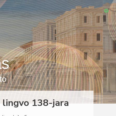
as
to
 lingvo 138-jara