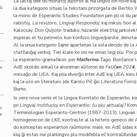
La lastaj dek du monatoj alportis al nia lingvo ion nove kaj 
aŭ
la dua kategorio situas la tekstaro prizorgata de Bertilo
la mono de Esperantic Studies Foundation jam pli ol du ja
rabistoj, La revizoro, Lingvaj Respondoj
; kaj miksis tion a
Kalocsay,
Don Quijote
-traduko, hazarde elektitaj jarkolek
esperas el tiu pelmelo, kun konfuzo lingve/parole, denota
Al la unua kategorio ŝajne apartenas la sola decido de la A
statŝanĝaj verboj. Tiel klare ke oni ne emas legi plu. Por 
la esperanto-gramatikon, per
Malferma
Tago
. Bonŝance l
AdE skoldis ankaŭ la anoniman aŭtoron de
Feliĉ
an
202
4
,
ri
mesaĝo de UEA.
Kaj plia diverĝo inter AdE kaj UEA, kies
kaj la uzo en literaturo (de Karolo Piĉ ĝis
Literatura Foiro
Burno.
Io vere nova venis el la Lingva Komitato de Esperantio, kie
pri
Lingvaj institucioj en Esperantio: ĉu plu aktualaj?
Komp
mo
Terminologian Esperanto-Centron (1987-2013), Lingvan K
de
homogenecon de LKE, kontraste al la hetero-geneco de AdE
do konceptas esperanton raŭmisme; male, en AdE sidas kaj
kiuj ĝi estas nur planlingvo plu modifebla eĉ kontraŭfunda