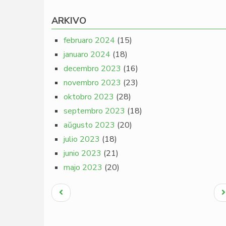
ARKIVO
februaro 2024
(15)
januaro 2024
(18)
decembro 2023
(16)
novembro 2023
(23)
oktobro 2023
(28)
septembro 2023
(18)
aŭgusto 2023
(20)
julio 2023
(18)
junio 2023
(21)
majo 2023
(20)
Pagination
Antaŭa
N
paĝo
p