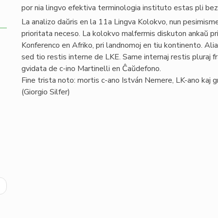
por nia lingvo efektiva terminologia instituto estas pli 
La analizo daŭris en la 11a Lingva Kolokvo, nun pesimisme pri
prioritata neceso. La kolokvo malfermis diskuton ankaŭ p
Konferenco en Afriko, pri landnomoj en tiu kontinento. Ali
sed tio restis interne de LKE. Same internaj restis pluraj f
gvidata de c-ino Martinelli en Ĉaŭdefono.
Fine trista noto: mortis c-ano István Nemere, LK-ano kaj g
(Giorgio Silfer)
ext
age