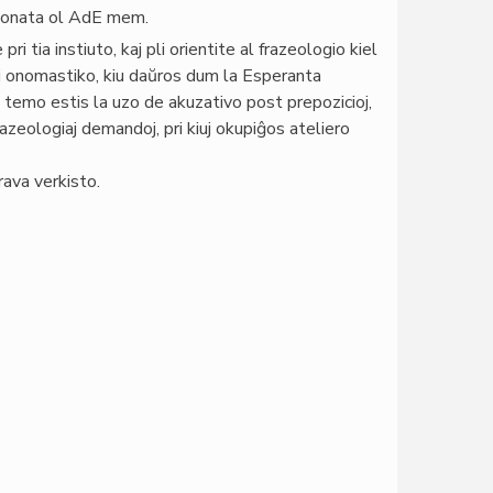
bezonata ol AdE mem.
 tia instiuto, kaj pli orientite al frazeologio kiel
ri onomastiko, kiu daŭros dum la Esperanta
a temo estis la uzo de akuzativo post prepozicioj,
razeologiaj demandoj, pri kiuj okupiĝos ateliero
rava verkisto.