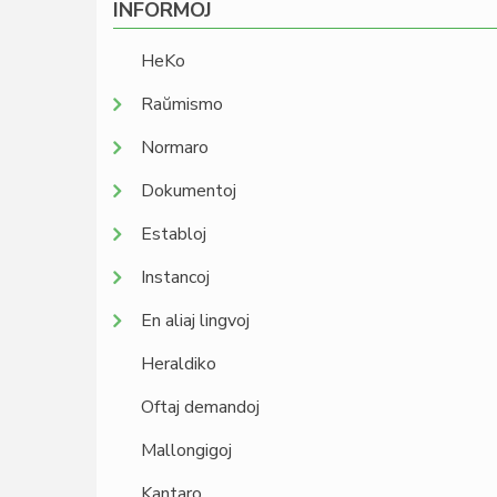
INFORMOJ
HeKo
Raŭmismo
Normaro
Dokumentoj
Establoj
Instancoj
En aliaj lingvoj
Heraldiko
Oftaj demandoj
Mallongigoj
Kantaro