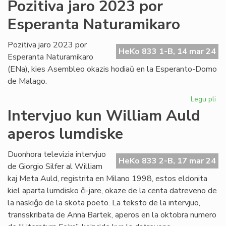
La
Pozitiva jaro 2023 por
Am
Esperanta Naturamikaro
de
CD
se
Pozitiva jaro 2023 por
HeKo 833 1-B, 14 mar 24
lok
Esperanta Naturamikaro
est
(ENa), kies Asembleo okazis hodiaŭ en la Esperanto-Domo
de Malago.
Legu pli
pri
Poz
Intervjuo kun William Auld
jar
aperos lumdiske
20
po
Es
Duonhora televizia intervjuo
HeKo 833 2-B, 17 mar 24
Na
de Giorgio Silfer al William
kaj Meta Auld, registrita en Milano 1998, estos eldonita
kiel aparta lumdisko ĉi-jare, okaze de la centa datreveno de
la naskiĝo de la skota poeto. La teksto de la intervjuo,
transskribata de Anna Bartek, aperos en la oktobra numero