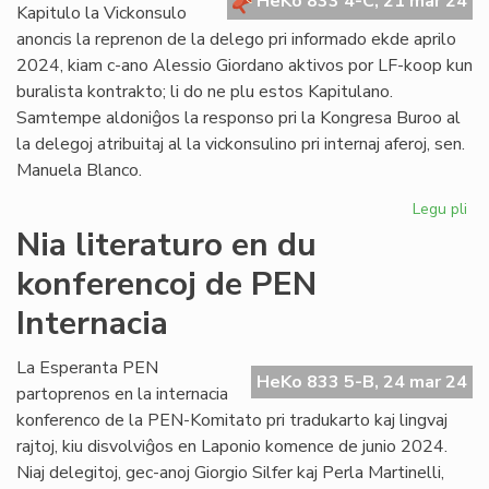
HeKo 833 4-C, 21 mar 24
ve
Kapitulo la Vickonsulo
anoncis la reprenon de la delego pri informado ekde aprilo
2024, kiam c-ano Alessio Giordano aktivos por LF-koop kun
buralista kontrakto; li do ne plu estos Kapitulano.
Samtempe aldoniĝos la responso pri la Kongresa Buroo al
la delegoj atribuitaj al la vickonsulino pri internaj aferoj, sen.
Manuela Blanco.
Legu pli
pri
No
Nia literaturo en du
de
konferencoj de PEN
kaj
su
Internacia
en
la
La Esperanta PEN
Kap
HeKo 833 5-B, 24 mar 24
partoprenos en la internacia
konferenco de la PEN-Komitato pri tradukarto kaj lingvaj
rajtoj, kiu disvolviĝos en Laponio komence de junio 2024.
Niaj delegitoj, gec-anoj Giorgio Silfer kaj Perla Martinelli,