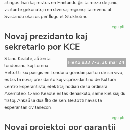
atingos Inari kaj restos en Finnlando ĝis la mezo de junio,
vizitante gekonatojn en diversaj regionoj; la reveno al
Svislando okazos per ﬂugo el Stokholmo.
Legu pli
pri
Ni
Novaj prezidanto kaj
lit
sekretario por KCE
en
du
ko
Stano Keable, aŭtenta
HeKo 833 7-B, 30 mar 24
de
londonano, kaj Lorena
PE
Bellotti, kiu pasigis en Londono grandan parton de sia vivo,
Int
estas la novaj prezidanto kaj vicprezidantino de Kultura
Centro Esperantista, elektitaj hodiaŭ de la ordinara
Asembleo. C-ano Keable estas denaskulo, same kiel siaj du
fratoj. Ankaŭ la dua ﬁlo de sen. Bellotti havas la
esperantan civitanecon.
Legu pli
pri
No
Novaj projektoj por garantii
pr