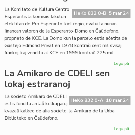
la
Ko
La Komitato de Kultura Centro
HeKo 832 8-B, 5 mar 24
de
Esperantista komisiis fakulon
KC
elektitan de Pro Esperanto, kiel regio, evalui la nunan
ﬁnancan valoron de la Esperanto-Domo en Ĉaŭdefono,
proprieto de KCE. La Domo kun la parcelo estis aĉetita de
Gastejo Edmond Privat en 1978 kontraŭ cent mil svisaj
frankoj, kaj vendita al KCE en 1999 kontraŭ 225 mil.
Legu pli
pri
La
La Amikaro de CDELI sen
val
lokaj estraranoj
de
la
KC
La societo Amikaro de CDELI
HeKo 832 9-A, 10 mar 24
Do
estis fondita antaŭ kelkaj jaroj
es
kvazaŭ kalkeo de alia societo, la Amikaro de la Urba
kvi
Biblioteko en Ĉaŭdefono.
Legu pli
pri