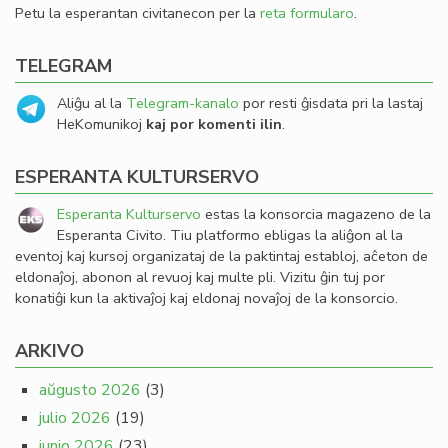
Petu la esperantan civitanecon per la
reta formularo
.
TELEGRAM
Aliĝu al la
Telegram-kanalo
por resti ĝisdata pri la lastaj
HeKomunikoj
kaj por komenti ilin
.
ESPERANTA KULTURSERVO
Esperanta Kulturservo
estas la konsorcia magazeno de la
Esperanta Civito. Tiu platformo ebligas la aliĝon al la
eventoj kaj kursoj organizataj de la paktintaj establoj, aĉeton de
eldonaĵoj, abonon al revuoj kaj multe pli. Vizitu ĝin tuj por
konatiĝi kun la aktivaĵoj kaj eldonaj novaĵoj de la konsorcio.
ARKIVO
aŭgusto 2026
(3)
julio 2026
(19)
junio 2026
(23)