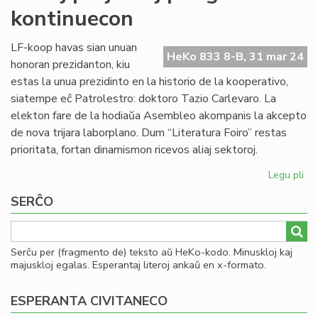
kontinuecon
kaj
sek
po
LF-koop havas sian unuan
HeKo 833 8-B, 31 mar 24
KC
honoran prezidanton, kiu
estas la unua prezidinto en la historio de la kooperativo,
siatempe eĉ Patrolestro: doktoro Tazio Carlevaro. La
elekton fare de la hodiaŭa Asembleo akompanis la akcepto
de nova trijara laborplano. Dum “Literatura Foiro” restas
prioritata, fortan dinamismon ricevos aliaj sektoroj.
Legu pli
pri
No
SERĈO
pro
po
gar
ko
Serĉu per (fragmento de) teksto aŭ HeKo-kodo. Minuskloj kaj
majuskloj egalas. Esperantaj literoj ankaŭ en x-formato.
ESPERANTA CIVITANECO