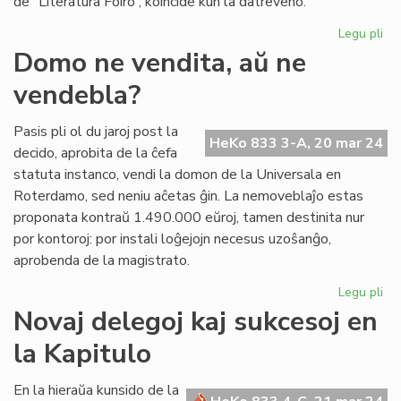
de “Literatura Foiro”, koincide kun la datreveno.
Legu pli
pri
Int
Domo ne vendita, aŭ ne
ku
vendebla?
Wi
Au
ap
Pasis pli ol du jaroj post la
HeKo 833 3-A, 20 mar 24
lu
decido, aprobita de la ĉefa
statuta instanco, vendi la domon de la Universala en
Roterdamo, sed neniu aĉetas ĝin. La nemoveblaĵo estas
proponata kontraŭ 1.490.000 eŭroj, tamen destinita nur
por kontoroj: por instali loĝejojn necesus uzoŝanĝo,
aprobenda de la magistrato.
Legu pli
pri
Do
Novaj delegoj kaj sukcesoj en
ne
la Kapitulo
ven
aŭ
ne
En la hieraŭa kunsido de la