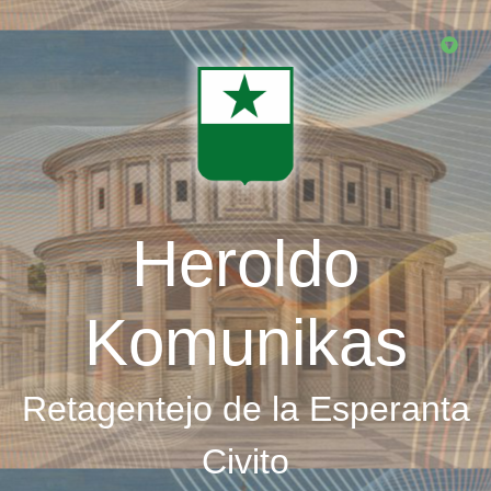
Skip
to
main
content
Heroldo
Komunikas
Retagentejo de la Esperanta
Civito