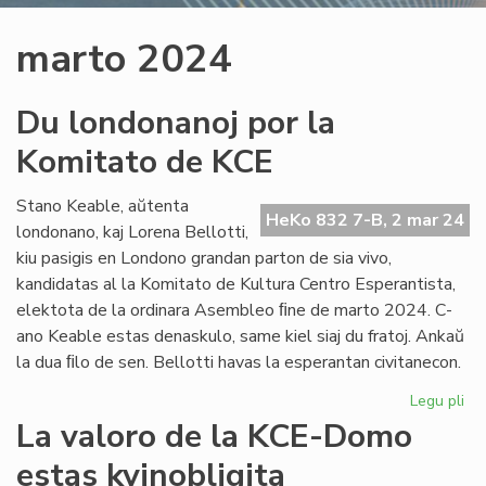
marto 2024
Du londonanoj por la
Komitato de KCE
Stano Keable, aŭtenta
HeKo 832 7-B, 2 mar 24
londonano, kaj Lorena Bellotti,
kiu pasigis en Londono grandan parton de sia vivo,
kandidatas al la Komitato de Kultura Centro Esperantista,
elektota de la ordinara Asembleo ﬁne de marto 2024. C-
ano Keable estas denaskulo, same kiel siaj du fratoj. Ankaŭ
la dua ﬁlo de sen. Bellotti havas la esperantan civitanecon.
Legu pli
pri
Du
La valoro de la KCE-Domo
lo
estas kvinobligita
po