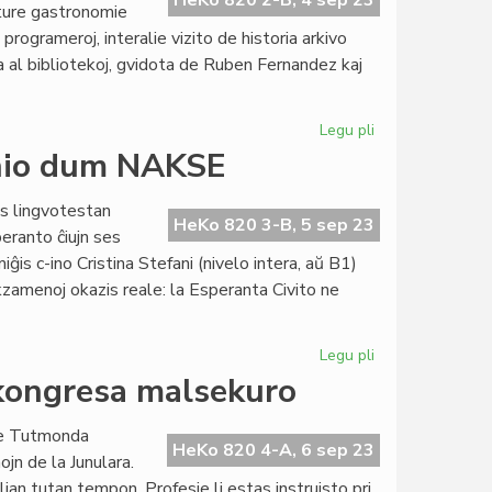
HeKo 820 2-B, 4 sep 23
lture gastronomie
ritmo
rogrameroj, interalie vizito de historia arkivo
ekde
a al bibliotekoj, gvidota de Ruben Fernandez kaj
nun
Legu pli
pri
NAKSE
unio dum NAKSE
atendas
vin
s lingvotestan
en
HeKo 820 3-B, 5 sep 23
eranto ĉiujn ses
Rozoj,
s c-ino Cristina Stefani (nivelo intera, aŭ B1)
1-
ekzamenoj okazis reale: la Esperanta Civito ne
7
oktobro
2023
Legu pli
pri
Lingvotesta
 kongresa malsekuro
sesio
en
 de Tutmonda
Katalunio
HeKo 820 4-A, 6 sep 23
ojn de la Junulara.
dum
 lian tutan tempon. Profesie li estas instruisto pri