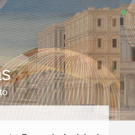
as
to