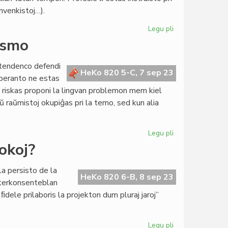
NAKSE
ﬁnvenkistoj…).
Legu pli
pri
TEJO-
ismo
prezidinto
zorgas
 tendenco defendi
pro
HeKo 820 5-C, 7 sep 23
esperanto ne estas
kongresa
A riskas proponi la lingvan problemon mem kiel
malsekuro
 raŭmistoj okupiĝas pri la temo, sed kun alia
Legu pli
pri
Raŭma
okoj?
taktiko
pri
la persisto de la
multlingvismo
HeKo 820 6-B, 8 sep 23
interkonsenteblan
ele prilaboris la projekton dum pluraj jaroj”
Legu pli
pri