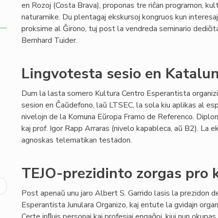
en Rozoj (Costa Brava), proponas tre riĉan programon, ku
naturamike. Du plentagaj ekskursoj kongruos kun interesaj p
proksime al Ĝirono, tuj post la vendreda seminario dediĉit
Bernhard Tuider.
Lingvotesta sesio en Katal
Dum la lasta somero Kultura Centro Esperantista organizi
sesion en Ĉaŭdefono, laŭ LTSEC, la sola kiu aplikas al esp
nivelojn de la Komuna Eŭropa Framo de Referenco. Diplomiĝi
kaj prof. Igor Rapp Arraras (nivelo kapableca, aŭ B2). La 
agnoskas telematikan testadon.
TEJO-prezidinto zorgas pro
ext
Post apenaŭ unu jaro Albert S. Garrido lasis la prezidon
age
Esperantista Junulara Organizo, kaj entute la gvidajn organ
Certe inﬂuis personaj kaj profesiaj engaĝoj, kiuj nun okupas