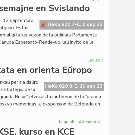
Ĉu
semajne en Svislando
AKSO
restos
no, 12 septembro
nabo
HeKo 820 7-C, 9 sep 23
ulgario. Estas
sen
 formaligi la kunvokon de la ordinara Parlamenta
spokoj?
Danuba Esperanto-Rendevuo, laŭ invito de la
Legu pli
pri
La
tata en orienta Eŭropo
Kapitulo
kunsidos
nkaŭ per sia daŭro
venontsemajne
HeKo 820 8-E, 10 sep 23
La strategio de la
en
 “granda Rusio” elvokas la fantomon de la “granda
Svislando
de Moskvo memorigas la ekspansion de Belgrado en
Legu pli
pri
4 komentoj
La
AKSE, kurso en KCE
jugoslava