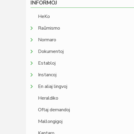
INFORMOJ
HeKo
Raŭmismo
Normaro
Dokumentoj
Establoj
Instancoj
En aliaj lingvoj
Heraldiko
Oftaj demandoj
Mallongigoj
Kantaro