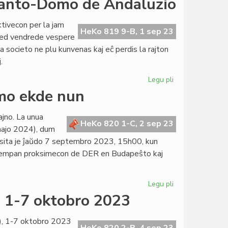
eranto-Domo de Andaluzio
tivecon per la jam
HeKo 819 9-B, 1 sep 23
 sed vendrede vespere
 societo ne plu kunvenas kaj eĉ perdis la rajton
.
Legu pli
pri
Verdaj
tmo ekde nun
vendredoj
en
jno. La unua
la
HeKo 820 1-C, 2 sep 23
majo 2024), dum
Esperanto-
ksita je ĵaŭdo 7 septembro 2023, 15h00, kun
Domo
a tempan proksimecon de DER en Budapeŝto kaj
de
Andaluzio
Legu pli
pri
Civitaj
, 1-7 oktobro 2023
fakrondoj
je
), 1-7 oktobro 2023
plena