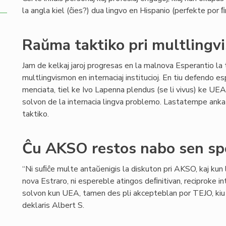
la angla kiel (ĉies?) dua lingvo en Hispanio (perfekte por 
Raŭma taktiko pri multlingv
Jam de kelkaj jaroj progresas en la malnova Esperantio la
multlingvismon en internaciaj institucioj. En tiu defendo 
menciata, tiel ke Ivo Lapenna plendus (se li vivus) ke UE
solvon de la internacia lingva problemo. Lastatempe ankaŭ
taktiko.
Ĉu AKSO restos nabo sen sp
“Ni suﬁĉe multe antaŭenigis la diskuton pri AKSO, kaj kun 
nova Estraro, ni espereble atingos deﬁnitivan, reciproke 
solvon kun UEA, tamen des pli akcepteblan por TEJO, kiu ﬁd
deklaris Albert S.