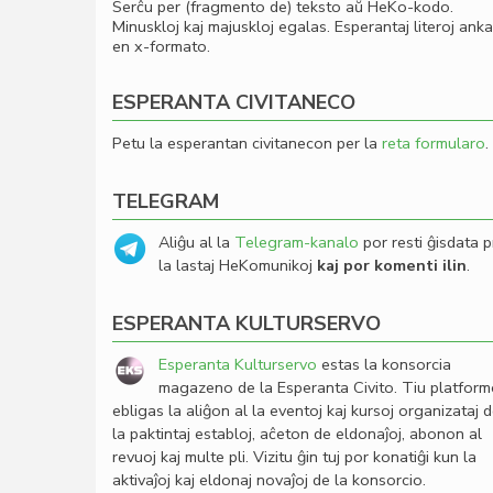
Serĉu per (fragmento de) teksto aŭ HeKo-kodo.
Minuskloj kaj majuskloj egalas. Esperantaj literoj ank
en x-formato.
ESPERANTA CIVITANECO
Petu la esperantan civitanecon per la
reta formularo
.
TELEGRAM
Aliĝu al la
Telegram-kanalo
por resti ĝisdata p
la lastaj HeKomunikoj
kaj por komenti ilin
.
ESPERANTA KULTURSERVO
Esperanta Kulturservo
estas la konsorcia
magazeno de la Esperanta Civito. Tiu platfor
ebligas la aliĝon al la eventoj kaj kursoj organizataj 
la paktintaj establoj, aĉeton de eldonaĵoj, abonon al
revuoj kaj multe pli. Vizitu ĝin tuj por konatiĝi kun la
aktivaĵoj kaj eldonaj novaĵoj de la konsorcio.