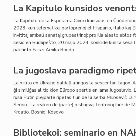
La Kapitulo kunsidos venont
La Kapitulo de la Esperanta Civito kunsidos en Ĉaŭdefo
2023, kun telematikaj partoprenoj el Hispanio, Italio kaj B
invititaj ambaŭ senataj grupestrinoj: pro ilia alesto eblos
sesio en Budapeŝto, 20 majo 2024, koincide kun la sesa 
paktinto Fajszi Amika Rondo.
La jugoslava paradigmo ripe
La milito en Ukrajno baldaŭ atingos la sescentan tagon. A
ĝi similiĝas al tio kion Eŭropo spertis en iama Jugoslavio. 
rusa Putin plejparte ripetas tiun de la serba Miloseviĉ: la
Serbio”. La reakiro de (parte) ruslingvaj teritorioj fare 
Kroatio, Bosnio, Kosovo.
Bibliotekoj: seminario en N