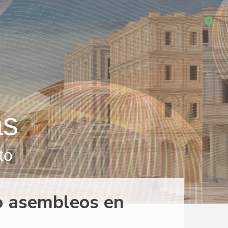
as
to
o asembleos en