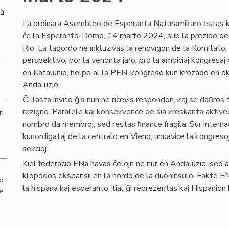
aŭ
La ordinara Asembleo de Esperanta Naturamikaro estas 
ĉe la Esperanto-Domo, 14 marto 2024, sub la prezido de s
Rio. La tagordo ne inkluzivas la renovigon de la Komitato, e
perspektivoj por la venonta jaro, pro la ambiciaj kongres
en Katalunio, helpo al la PEN-kongreso kun krozado en o
Andaluzio.
Ĉi-lasta invito ĝis nun ne ricevis respondon, kaj se daŭros
rezigno. Paralele kaj konsekvence de sia kreskanta aktiv
ri
nombro da membroj, sed restas ﬁnance fragila. Sur internac
kunordigataj de la centralo en Vieno, unuavice la kongresoj.
sekcioj.
Kiel federacio ENa havas ĉelojn ne nur en Andaluzio, sed an
klopodos ekspansii en la nordo de la duoninsulo. Fakte ENa
mo
la hispana kaj esperanto; tial ĝi reprezentas kaj Hispanion
de