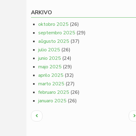
ARKIVO
oktobro 2025
(26)
septembro 2025
(29)
aŭgusto 2025
(37)
julio 2025
(26)
junio 2025
(24)
majo 2025
(29)
aprilo 2025
(32)
marto 2025
(27)
februaro 2025
(26)
januaro 2025
(26)
Pagination
Antaŭa
N
paĝo
p