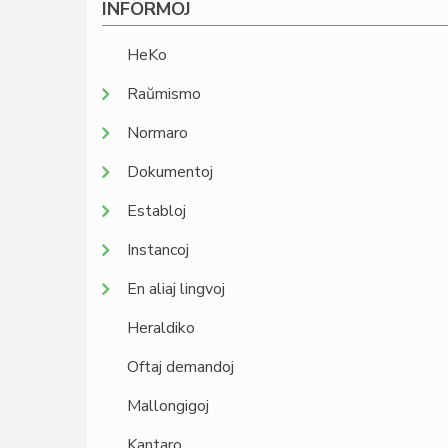
INFORMOJ
HeKo
Raŭmismo
Normaro
Dokumentoj
Establoj
Instancoj
En aliaj lingvoj
Heraldiko
Oftaj demandoj
Mallongigoj
Kantaro