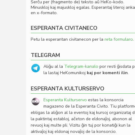
Serĉu per (fragmento de) teksto aŭ HeKo-kodo.
Minuskloj kaj majuskloj egalas. Esperantaj literoj ank
en x-formato.
ESPERANTA CIVITANECO
Petu la esperantan civitanecon per la
reta formularo
.
TELEGRAM
Aliĝu al la
Telegram-kanalo
por resti ĝisdata p
la lastaj HeKomunikoj
kaj por komenti ilin
.
ESPERANTA KULTURSERVO
Esperanta Kulturservo
estas la konsorcia
magazeno de la Esperanta Civito. Tiu platfor
ebligas la aliĝon al la eventoj kaj kursoj organizataj 
la paktintaj establoj, aĉeton de eldonaĵoj, abonon al
revuoj kaj multe pli. Vizitu ĝin tuj por konatiĝi kun la
aktivaĵoj kaj eldonaj novaĵoj de la konsorcio.