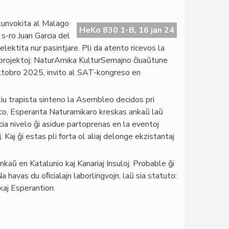
kunvokita al Malago
HeKo 830 1-B, 16 jan 24
-ro Juan Garcia del
lektita nur pasintjare. Pli da atento ricevos la
aj projektoj: NaturAmika KulturSemajno ĉiuaŭtune
ktobro 2025, invito al SAT-kongreso en
 tiu trapista sinteno la Asembleo decidos pri
eco, Esperanta Naturamikaro kreskas ankaŭ laŭ
ia nivelo ĝi asidue partoprenas en la eventoj
 Kaj ĝi estas pli forta ol aliaj delonge ekzistantaj
kaŭ en Katalunio kaj Kanariaj Insuloj. Probable ĝi
 havas du oﬁcialajn laborlingvojn, laŭ sia statuto:
 kaj Esperantion.