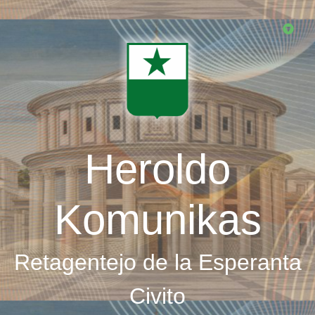
Skip
to
main
content
Heroldo
Komunikas
Retagentejo de la Esperanta
Civito