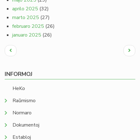
majo 2025
(29)
aprilo 2025
(32)
marto 2025
(27)
februaro 2025
(26)
januaro 2025
(26)
Pagination
Antaŭa
Next
paĝo
page
INFORMOJ
HeKo
Raŭmismo
Normaro
Dokumentoj
Establoj