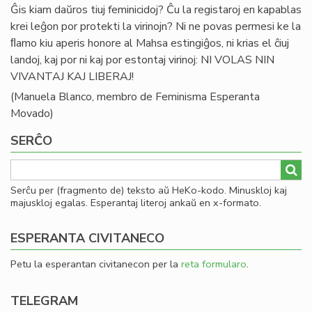
Ĝis kiam daŭros tiuj feminicidoj? Ĉu la registaroj en kapablas
krei leĝon por protekti la virinojn? Ni ne povas permesi ke la
ﬂamo kiu aperis honore al Mahsa estingiĝos, ni krias el ĉiuj
landoj, kaj por ni kaj por estontaj virinoj: NI VOLAS NIN
VIVANTAJ KAJ LIBERAJ!
(Manuela Blanco, membro de Feminisma Esperanta
Movado)
SERĈO
Serĉu per (fragmento de) teksto aŭ HeKo-kodo. Minuskloj kaj
majuskloj egalas. Esperantaj literoj ankaŭ en x-formato.
ESPERANTA CIVITANECO
Petu la esperantan civitanecon per la
reta formularo
.
TELEGRAM