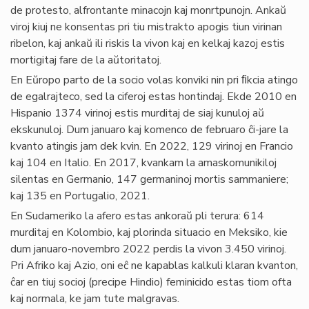
de protesto, alfrontante minacojn kaj monrtpunojn. Ankaŭ
viroj kiuj ne konsentas pri tiu mistrakto apogis tiun virinan
ribelon, kaj ankaŭ ili riskis la vivon kaj en kelkaj kazoj estis
mortigitaj fare de la aŭtoritatoj.
En Eŭropo parto de la socio volas konviki nin pri ﬁkcia atingo
de egalrajteco, sed la ciferoj estas hontindaj. Ekde 2010 en
Hispanio 1374 virinoj estis murditaj de siaj kunuloj aŭ
ekskunuloj. Dum januaro kaj komenco de februaro ĉi-jare la
kvanto atingis jam dek kvin. En 2022, 129 virinoj en Francio
kaj 104 en Italio. En 2017, kvankam la amaskomunikiloj
silentas en Germanio, 147 germaninoj mortis sammaniere;
kaj 135 en Portugalio, 2021.
En Sudameriko la afero estas ankoraŭ pli terura: 614
murditaj en Kolombio, kaj plorinda situacio en Meksiko, kie
dum januaro-novembro 2022 perdis la vivon 3.450 virinoj.
Pri Afriko kaj Azio, oni eĉ ne kapablas kalkuli klaran kvanton,
ĉar en tiuj socioj (precipe Hindio) feminicido estas tiom ofta
kaj normala, ke jam tute malgravas.