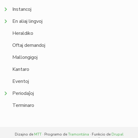
Instancoj
En aliaj lingvoj
Heraldiko
Oftaj demandoj
Mallongigoj
Kantaro
Eventoj
Periodaĵoj
Terminaro
Dizajno de
MTT
· Programo de
Tramontána
· Funkcio de
Drupal