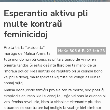
Esperantio aktivu pli
multe kontraŭ
feminicidoj
Pro la trista “akcidenta”
HeKo 806 6-B, 22 feb 23
mortigo de Mahsa Amini, la
tuta mondo nun pli konscias pri la situacio de virinoj en
orientaj landoj. Ŝi estis deŝirita ﬂoro per la manoj de la
“morala polico” kies instruo de regularo pri la celinda bono
kaj pri la devoj, malrespektas kaj tute ne kongruas kun la
homaj rajtoj.
Mahsa bedaŭrinde famiĝis pro sia terura morto, sed post ĝi
eksplodis en Irano, kie la virinoj laŭleĝe valoras la duonon ol
viro, femina revolucio, kiam la virinoj ne eltenante plu tian
situacion iris surstraten kaj bruligis la vualojn kiel simbolo