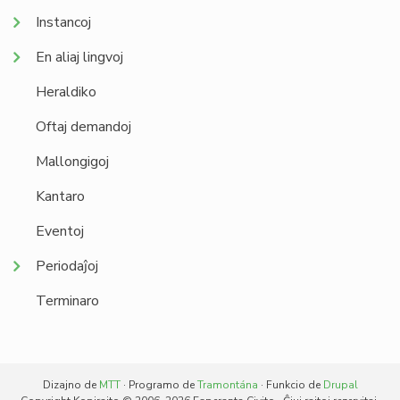
Instancoj
En aliaj lingvoj
Heraldiko
Oftaj demandoj
Mallongigoj
Kantaro
Eventoj
Periodaĵoj
Terminaro
Dizajno de
MTT
· Programo de
Tramontána
· Funkcio de
Drupal