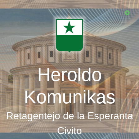
Skip
to
main
content
Heroldo
Komunikas
Retagentejo de la Esperanta
Civito