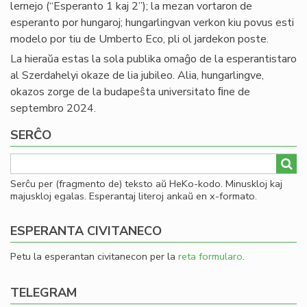
lernejo (“Esperanto 1 kaj 2”); la mezan vortaron de
esperanto por hungaroj; hungarlingvan verkon kiu povus esti
modelo por tiu de Umberto Eco, pli ol jardekon poste.
La hieraŭa estas la sola publika omaĝo de la esperantistaro
al Szerdahelyi okaze de lia jubileo. Alia, hungarlingve,
okazos zorge de la budapeŝta universitato ﬁne de
septembro 2024.
SERĈO
Serĉu per (fragmento de) teksto aŭ HeKo-kodo. Minuskloj kaj
majuskloj egalas. Esperantaj literoj ankaŭ en x-formato.
ESPERANTA CIVITANECO
Petu la esperantan civitanecon per la
reta formularo
.
TELEGRAM