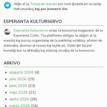
Aliĝu al la
Telegram-kanalo
por resti ĝisdata pri la lastaj
HeKomunikoj
kaj por komenti ilin
.
ESPERANTA KULTURSERVO
Esperanta Kulturservo
estas la konsorcia magazeno de la
Esperanta Civito. Tiu platformo ebligas la aliĝon al la
eventoj kaj kursoj organizataj de la paktintaj establoj, aĉeton de
eldonaĵoj, abonon al revuoj kaj multe pli. Vizitu ĝin tuj por
konatiĝi kun la aktivaĵoj kaj eldonaj novaĵoj de la konsorcio.
ARKIVO
aŭgusto 2026
(4)
julio 2026
(19)
junio 2026
(23)
majo 2026
(21)
aprilo 2026
(26)
marto 2026
(24)