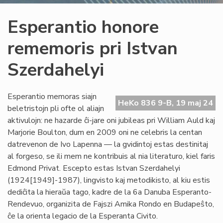
Esperantio honore
rememoris pri Istvan
Szerdahelyi
Esperantio memoras siajn
HeKo 836 9-B, 19 maj 24
beletristojn pli ofte ol aliajn
aktivulojn: ne hazarde ĉi-jare oni jubileas pri William Auld kaj
Marjorie Boulton, dum en 2009 oni ne celebris la centan
datrevenon de Ivo Lapenna — la gvidintoj estas destinitaj
al forgeso, se ili mem ne kontribuis al nia literaturo, kiel faris
Edmond Privat. Escepto estas Istvan Szerdahelyi
(1924[1949]-1987), lingvisto kaj metodikisto, al kiu estis
dediĉita la hieraŭa tago, kadre de la 6a Danuba Esperanto-
Rendevuo, organizita de Fajszi Amika Rondo en Budapeŝto,
ĉe la orienta legacio de la Esperanta Civito.