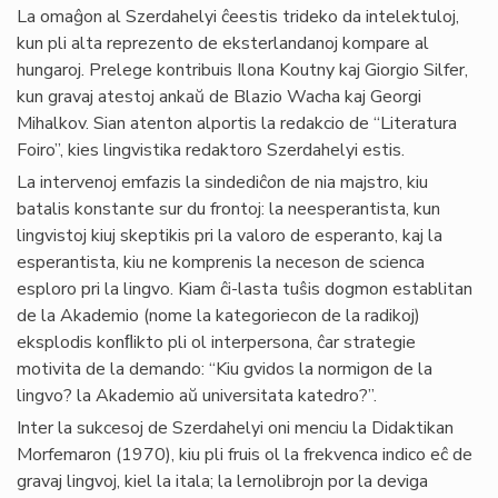
La omaĝon al Szerdahelyi ĉeestis trideko da intelektuloj,
kun pli alta reprezento de eksterlandanoj kompare al
hungaroj. Prelege kontribuis Ilona Koutny kaj Giorgio Silfer,
kun gravaj atestoj ankaŭ de Blazio Wacha kaj Georgi
Mihalkov. Sian atenton alportis la redakcio de “Literatura
Foiro”, kies lingvistika redaktoro Szerdahelyi estis.
La intervenoj emfazis la sindediĉon de nia majstro, kiu
batalis konstante sur du frontoj: la neesperantista, kun
lingvistoj kiuj skeptikis pri la valoro de esperanto, kaj la
esperantista, kiu ne komprenis la neceson de scienca
esploro pri la lingvo. Kiam ĉi-lasta tuŝis dogmon establitan
de la Akademio (nome la kategoriecon de la radikoj)
eksplodis konﬂikto pli ol interpersona, ĉar strategie
motivita de la demando: “Kiu gvidos la normigon de la
lingvo? la Akademio aŭ universitata katedro?”.
Inter la sukcesoj de Szerdahelyi oni menciu la Didaktikan
Morfemaron (1970), kiu pli fruis ol la frekvenca indico eĉ de
gravaj lingvoj, kiel la itala; la lernolibrojn por la deviga