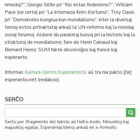
rimedoj?”; Giorgio Silfer pri “Kio estas federismo?”; William
Pace (ne certa) pri “La Internacia Krim-Kortumo”; Troy Davis
pri “Demokratio kongrua kun mondialismo”. Inter la diversaj
temoj estos pritraktataj ankaŭ la UN-reformo kaj la mondaj
sociaj forumoj. Aldone du paralelaj kursoj pri la historio kaj la
strukturoj de mondialismo, fare de Henri Cainaud kaj
Bernard Henry: SUM fakte disvolviĝos kaj france kaj
esperante.
Informas
Kultura Centro Esperantista
, aŭ tra nia
pakto
[ĉe]
esperantio
.
net
(redakcio)
.
SERĈO
Serĉu per (fragmento de) teksto aŭ HeKo-kodo. Minuskloj kaj
majuskloj egalas. Esperantaj literoj ankaŭ en x-formato.