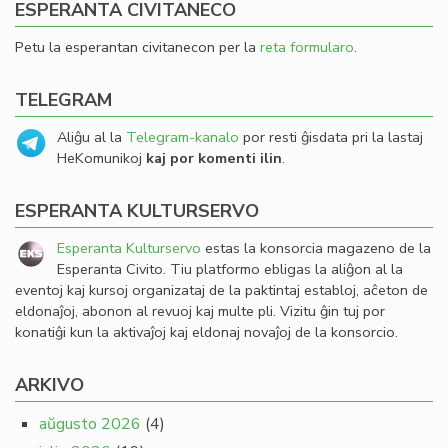
ESPERANTA CIVITANECO
Petu la esperantan civitanecon per la
reta formularo
.
TELEGRAM
Aliĝu al la
Telegram-kanalo
por resti ĝisdata pri la lastaj
HeKomunikoj
kaj por komenti ilin
.
ESPERANTA KULTURSERVO
Esperanta Kulturservo
estas la konsorcia magazeno de la
Esperanta Civito. Tiu platformo ebligas la aliĝon al la
eventoj kaj kursoj organizataj de la paktintaj establoj, aĉeton de
eldonaĵoj, abonon al revuoj kaj multe pli. Vizitu ĝin tuj por
konatiĝi kun la aktivaĵoj kaj eldonaj novaĵoj de la konsorcio.
ARKIVO
aŭgusto 2026
(4)