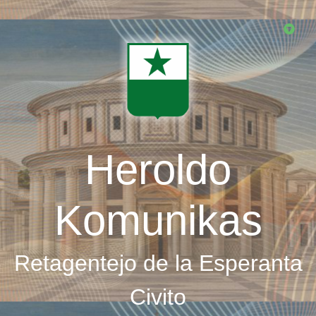
Skip
to
main
content
Heroldo
Komunikas
Retagentejo de la Esperanta
Civito