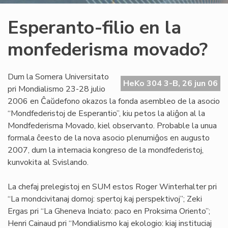
Esperanto-filio en la
monfederisma movado?
Dum la Somera Universitato
HeKo 304 3-B, 26 jun 06
pri Mondialismo 23-28 julio
2006 en Ĉaŭdefono okazos la fonda asembleo de la asocio
“Mondfederistoj de Esperantio”, kiu petos la aliĝon al la
Mondfederisma Movado, kiel observanto. Probable la unua
formala ĉeesto de la nova asocio plenumiĝos en augusto
2007, dum la internacia kongreso de la mondfederistoj,
kunvokita al Svislando.
La chefaj prelegistoj en SUM estos Roger Winterhalter pri
“La mondcivitanaj domoj: spertoj kaj perspektivoj”; Zeki
Ergas pri “La Gheneva Inciato: paco en Proksima Oriento”;
Henri Cainaud pri “Mondialismo kaj ekologio: kiaj instituciaj