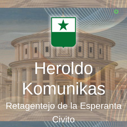
Skip
to
main
content
Heroldo
Komunikas
Retagentejo de la Esperanta
Civito