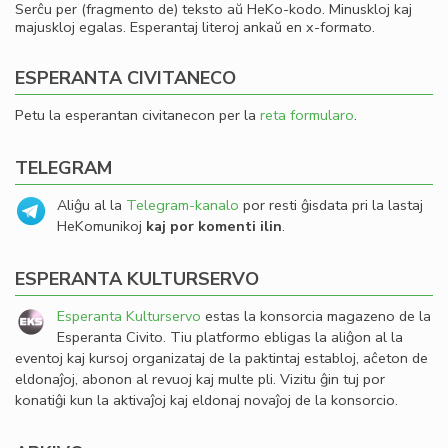
Serĉu per (fragmento de) teksto aŭ HeKo-kodo. Minuskloj kaj
majuskloj egalas. Esperantaj literoj ankaŭ en x-formato.
ESPERANTA CIVITANECO
Petu la esperantan civitanecon per la
reta formularo
.
TELEGRAM
Aliĝu al la
Telegram-kanalo
por resti ĝisdata pri la lastaj
HeKomunikoj
kaj por komenti ilin
.
ESPERANTA KULTURSERVO
Esperanta Kulturservo
estas la konsorcia magazeno de la
Esperanta Civito. Tiu platformo ebligas la aliĝon al la
eventoj kaj kursoj organizataj de la paktintaj establoj, aĉeton de
eldonaĵoj, abonon al revuoj kaj multe pli. Vizitu ĝin tuj por
konatiĝi kun la aktivaĵoj kaj eldonaj novaĵoj de la konsorcio.