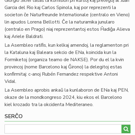
Giorgio Silfer lasas la komision pri kursoj kaj prelegoj al Juan
Garcia del Rio kaj Carlos Spinola, kaj por reprezenti la
societon ĉe Naturfreunde Internationale (centralo en Vieno)
lin apudos Lorena Bellotti. Ĉe la naturamika junularo
(centralo en Prago) niaj reprezentantoj estos Ĥadiĝa Alieva
kaj Ariele Baldrati.
La Asembleo ratiﬁs, kun kelkaj amendoj, la reglamenton pri
la Kataluna kaj Baleara sekcio de ENa, koincida kun la
Formiketoj (organiza teamo de NAKSE). Por du el la kvin
provincoj (nome Barcelono kaj Ĝirono) la delegitoj estas
konﬁrmitaj: c-anoj Rubén Fernandez respektive Antoni
Vidal.
La Asembleo aprobis ankaŭ la kunlaboron de ENa kaj PEN,
okaze de la mondkongreso 2024, kiu ekos el Barcelono
kiel krozado tra la okcidenta Mediteraneo.
SERĈO