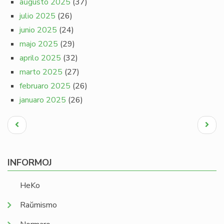
aŭgusto 2025
(37)
julio 2025
(26)
junio 2025
(24)
majo 2025
(29)
aprilo 2025
(32)
marto 2025
(27)
februaro 2025
(26)
januaro 2025
(26)
Pagination
Antaŭa
Next
paĝo
page
INFORMOJ
HeKo
Raŭmismo