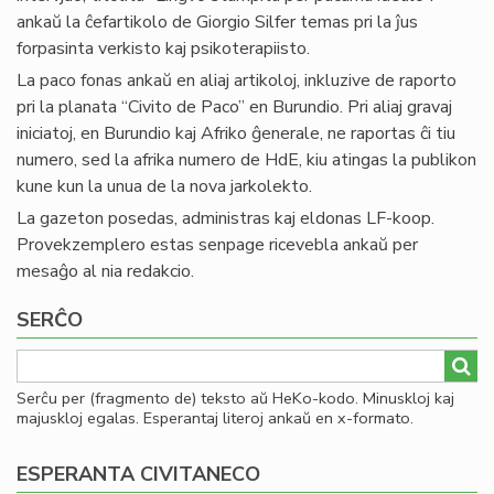
ankaŭ la ĉefartikolo de Giorgio Silfer temas pri la ĵus
forpasinta verkisto kaj psikoterapiisto.
La paco fonas ankaŭ en aliaj artikoloj, inkluzive de raporto
pri la planata “Civito de Paco” en Burundio. Pri aliaj gravaj
iniciatoj, en Burundio kaj Afriko ĝenerale, ne raportas ĉi tiu
numero, sed la afrika numero de HdE, kiu atingas la publikon
kune kun la unua de la nova jarkolekto.
La gazeton posedas, administras kaj eldonas LF-koop.
Provekzemplero estas senpage ricevebla ankaŭ per
mesaĝo al nia redakcio.
SERĈO
Serĉu per (fragmento de) teksto aŭ HeKo-kodo. Minuskloj kaj
majuskloj egalas. Esperantaj literoj ankaŭ en x-formato.
ESPERANTA CIVITANECO