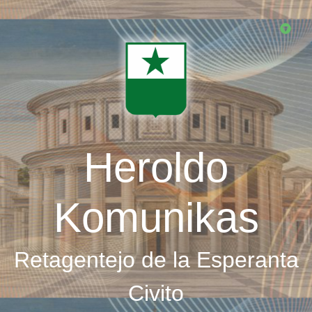
Skip
to
main
content
Heroldo
Komunikas
Retagentejo de la Esperanta
Civito