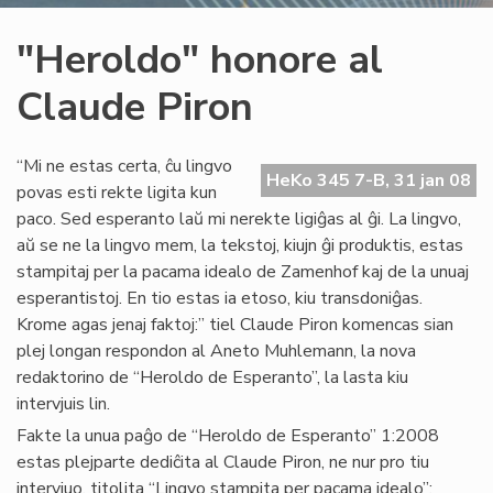
"Heroldo" honore al
Claude Piron
“Mi ne estas certa, ĉu lingvo
HeKo 345 7-B, 31 jan 08
povas esti rekte ligita kun
paco. Sed esperanto laŭ mi nerekte ligiĝas al ĝi. La lingvo,
aŭ se ne la lingvo mem, la tekstoj, kiujn ĝi produktis, estas
stampitaj per la pacama idealo de Zamenhof kaj de la unuaj
esperantistoj. En tio estas ia etoso, kiu transdoniĝas.
Krome agas jenaj faktoj:” tiel Claude Piron komencas sian
plej longan respondon al Aneto Muhlemann, la nova
redaktorino de “Heroldo de Esperanto”, la lasta kiu
intervjuis lin.
Fakte la unua paĝo de “Heroldo de Esperanto” 1:2008
estas plejparte dediĉita al Claude Piron, ne nur pro tiu
intervjuo, titolita “Lingvo stampita per pacama idealo”: