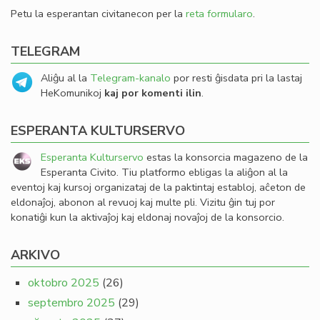
Petu la esperantan civitanecon per la
reta formularo
.
TELEGRAM
Aliĝu al la
Telegram-kanalo
por resti ĝisdata pri la lastaj
HeKomunikoj
kaj por komenti ilin
.
ESPERANTA KULTURSERVO
Esperanta Kulturservo
estas la konsorcia magazeno de la
Esperanta Civito. Tiu platformo ebligas la aliĝon al la
eventoj kaj kursoj organizataj de la paktintaj establoj, aĉeton de
eldonaĵoj, abonon al revuoj kaj multe pli. Vizitu ĝin tuj por
konatiĝi kun la aktivaĵoj kaj eldonaj novaĵoj de la konsorcio.
ARKIVO
oktobro 2025
(26)
septembro 2025
(29)