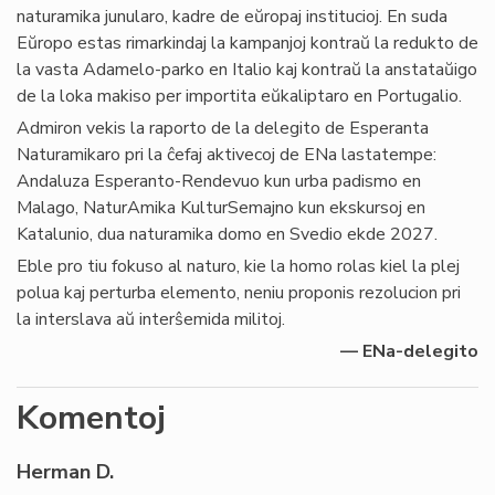
naturamika junularo, kadre de eŭropaj institucioj. En suda
Eŭropo estas rimarkindaj la kampanjoj kontraŭ la redukto de
la vasta Adamelo-parko en Italio kaj kontraŭ la anstataŭigo
de la loka makiso per importita eŭkaliptaro en Portugalio.
Admiron vekis la raporto de la delegito de Esperanta
Naturamikaro pri la ĉefaj aktivecoj de ENa lastatempe:
Andaluza Esperanto-Rendevuo kun urba padismo en
Malago, NaturAmika KulturSemajno kun ekskursoj en
Katalunio, dua naturamika domo en Svedio ekde 2027.
Eble pro tiu fokuso al naturo, kie la homo rolas kiel la plej
polua kaj perturba elemento, neniu proponis rezolucion pri
la interslava aŭ interŝemida militoj.
— ENa-delegito
Komentoj
Herman D.