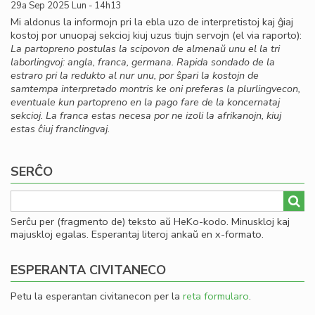
29a Sep 2025 Lun - 14h13
Mi aldonus la informojn pri la ebla uzo de interpretistoj kaj ĝiaj
kostoj por unuopaj sekcioj kiuj uzus tiujn servojn (el via raporto):
La partopreno postulas la scipovon de almenaŭ unu el la tri
laborlingvoj: angla, franca, germana. Rapida sondado de la
estraro pri la redukto al nur unu, por ŝpari la kostojn de
samtempa interpretado montris ke oni preferas la plurlingvecon,
eventuale kun partopreno en la pago fare de la koncernataj
sekcioj. La franca estas necesa por ne izoli la afrikanojn, kiuj
estas ĉiuj franclingvaj.
SERĈO
Serĉu per (fragmento de) teksto aŭ HeKo-kodo. Minuskloj kaj
majuskloj egalas. Esperantaj literoj ankaŭ en x-formato.
ESPERANTA CIVITANECO
Petu la esperantan civitanecon per la
reta formularo
.