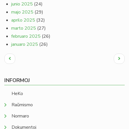
junio 2025
(24)
majo 2025
(29)
aprilo 2025
(32)
marto 2025
(27)
februaro 2025
(26)
januaro 2025
(26)
Pagination
Antaŭa
Next
paĝo
page
INFORMOJ
HeKo
Raŭmismo
Normaro
Dokumentoj