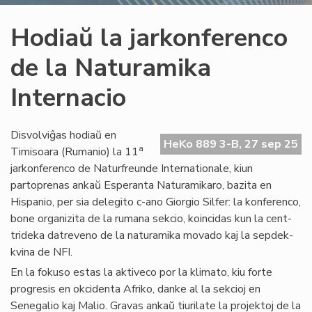
Hodiaŭ la jarkonferenco
de la Naturamika
Internacio
Disvolviĝas hodiaŭ en
HeKo 889 3-B, 27 sep 25
a
Timisoara (Rumanio) la 11
jarkonferenco de Naturfreunde Internationale, kiun
partoprenas ankaŭ Esperanta Naturamikaro, bazita en
Hispanio, per sia delegito c-ano Giorgio Silfer: la konferenco,
bone organizita de la rumana sekcio, koincidas kun la cent-
trideka datreveno de la naturamika movado kaj la sepdek-
kvina de NFI.
En la fokuso estas la aktiveco por la klimato, kiu forte
progresis en okcidenta Afriko, danke al la sekcioj en
Senegalio kaj Malio. Gravas ankaŭ tiurilate la projektoj de la