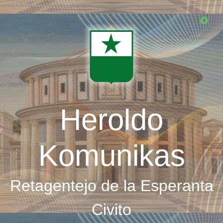
Skip
to
main
content
Heroldo
Komunikas
Retagentejo de la Esperanta
Civito