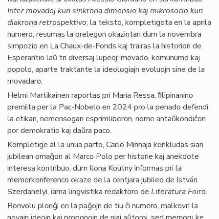
Inter movadoj kun sinkrona dimensio kaj mikrosocio kun
diakrona retrospektivo
; la teksto, kompletigota en la aprila
numero, resumas la prelegon okazintan dum la novembra
simpozio en La Chaux-de-Fonds kaj trairas la historion de
Esperantio laŭ tri diversaj lupeoj: movado, komunumo kaj
popolo, aparte traktante la ideologiajn evoluojn sine de la
movadaro.
Helmi Martikainen raportas pri Maria Ressa, ﬁlipinanino
premiita per la Pac-Nobelo en 2024 pro la penado defendi
la etikan, nemensogan esprimliberon, nome antaŭkondiĉon
por demokratio kaj daŭra paco.
Kompletige al la unua parto, Carlo Minnaja konkludas sian
jubilean omaĝon al Marco Polo per historie kaj anekdote
interesa kontribuo, dum Ilona Koutny informas pri la
memorkonferenco okaze de la centjara jubileo de István
Szerdahelyi, iama lingvistika redaktoro de
Literatura Foiro
.
Bonvolu plonĝi en la paĝojn de tiu ĉi numero, malkovri la
novajn ideojn kaj proponojn de niaj aŭtoroj, sed memoru ke