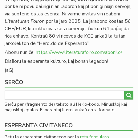
por ke ni povu daŭrigi nian laboron kaj plibonigi niajn servojn,
via subteno estas esenca. Ni varme invitas vin reaboni
Literaturan Foiron
por la jaro 2025. La jarabono kostas 56
CHF/EUR, kio inkluzivas ses numerojn, ĉiu kun 64 paĝoj da
riĉa enhavo. Kontraŭ 80 vi ricevos de KCE ankaŭ la tutan
jarkolekton de “Heroldo de Esperanto”.
Abonu nun ĉe:
https://www.literaturafoiro.com/abonilo/
Disﬂoru la esperanta kulturo, kaj bonan legadon!
(aG)
SERĈO
Serĉu per (fragmento de) teksto aŭ HeKo-kodo. Minuskloj kaj
majuskloj egalas. Esperantaj literoj ankaŭ en x-formato.
ESPERANTA CIVITANECO
Petu la esperantan civitanecon per la
reta formularo
.