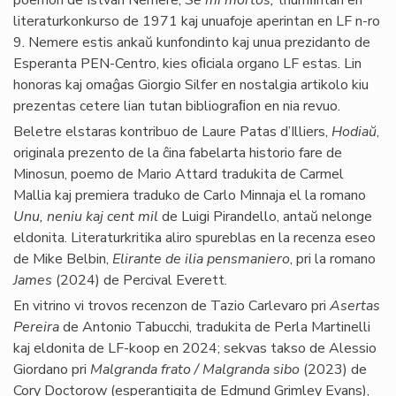
poemon de István Nemere,
Se mi mortos,
triumﬁntan en
literaturkonkurso de 1971 kaj unuafoje aperintan en LF n-ro
9. Nemere estis ankaŭ kunfondinto kaj unua prezidanto de
Esperanta PEN-Centro, kies oﬁciala organo LF estas. Lin
honoras kaj omaĝas Giorgio Silfer en nostalgia artikolo kiu
prezentas cetere lian tutan bibliograﬁon en nia revuo.
Beletre elstaras kontribuo de Laure Patas d’Illiers,
Hodiaŭ
,
originala prezento de la ĉina fabelarta historio fare de
Minosun, poemo de Mario Attard tradukita de Carmel
Mallia kaj premiera traduko de Carlo Minnaja el la romano
Unu, neniu kaj cent mil
de Luigi Pirandello, antaŭ nelonge
eldonita. Literaturkritika aliro spureblas en la recenza eseo
de Mike Belbin,
Elirante de ilia pensmaniero
, pri la romano
James
(2024) de Percival Everett.
En vitrino vi trovos recenzon de Tazio Carlevaro pri
Asertas
Pereira
de Antonio Tabucchi, tradukita de Perla Martinelli
kaj eldonita de LF-koop en 2024; sekvas takso de Alessio
Giordano pri
Malgranda frato / Malgranda sibo
(2023) de
Cory Doctorow (esperantigita de Edmund Grimley Evans),