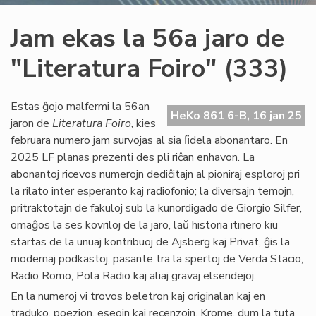
Jam ekas la 56a jaro de
"Literatura Foiro" (333)
Estas ĝojo malfermi la 56an
HeKo 861 6-B, 16 jan 25
jaron de
Literatura Foiro
, kies
februara numero jam survojas al sia ﬁdela abonantaro. En
2025 LF planas prezenti des pli riĉan enhavon. La
abonantoj ricevos numerojn dediĉitajn al pioniraj esploroj pri
la rilato inter esperanto kaj radiofonio; la diversajn temojn,
pritraktotajn de fakuloj sub la kunordigado de Giorgio Silfer,
omaĝos la ses kovriloj de la jaro, laŭ historia itinero kiu
startas de la unuaj kontribuoj de Ajsberg kaj Privat, ĝis la
modernaj podkastoj, pasante tra la spertoj de Verda Stacio,
Radio Romo, Pola Radio kaj aliaj gravaj elsendejoj.
En la numeroj vi trovos beletron kaj originalan kaj en
traduko, poezion, eseojn kaj recenzojn. Krome, dum la tuta