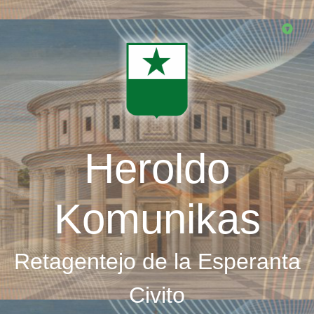
Skip
to
main
content
Heroldo
Komunikas
Retagentejo de la Esperanta
Civito