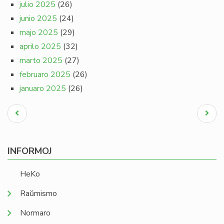
julio 2025
(26)
junio 2025
(24)
majo 2025
(29)
aprilo 2025
(32)
marto 2025
(27)
februaro 2025
(26)
januaro 2025
(26)
Pagination
Antaŭa
Next
paĝo
page
INFORMOJ
HeKo
Raŭmismo
Normaro