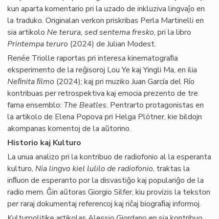
kun aparta komentario pri la uzado de inkluziva lingvaĵo en
la traduko. Originalan verkon priskribas Perla Martinelli en
sia artikolo
Ne terura, sed sentema fresko
, pri la libro
Printempa teruro
(2024) de Julian Modest.
Renée Triolle raportas pri interesa kinematograﬁa
eksperimento de la reĝisoroj Lou Ye kaj Yingli Ma, en ilia
Neﬁnita ﬁlmo
(2024); kaj pri muziko Juan García del Río
kontribuas per retrospektiva kaj emocia prezento de tre
fama ensemblo:
The Beatles
. Pentrarto protagonistas en
la artikolo de Elena Popova pri Helga Plötner, kie bildojn
akompanas komentoj de la aŭtorino.
Historio kaj Kulturo
La unua analizo pri la kontribuo de radiofonio al la esperanta
kulturo,
Nia lingvo kiel lulilo de radiofonio
, traktas la
inﬂuon de esperanto por la disvastiĝo kaj populariĝo de la
radio mem. Ĝin aŭtoras Giorgio Silfer, kiu provizis la tekston
per raraj dokumentaj referencoj kaj riĉaj biograﬁaj informoj.
Kulturpolitike artikolas Alessio Giordano en sia kontribuo