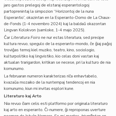
jaro gastos prelegoj de elstaraj esperantologoj
partoprenintaj la simpozion “Horizontoj de la nuna
Esperantio”, okazintan en la Esperanto-Domo de La Chaux-
de-Fonds (1-4 novembro 2024) kaj la baldaŭ okazontan
Lingvan Kolokvon (samloke, 1-4 majo 2025).
Ĉar
Literatura Foiro
ne nur estas literatura, sed precipe
kultura revuo, spegulo de la esperanto-mondo, ĉe ĝiaj paĝoj
troviĝas temoj kiel muziko, teatro, kino, sociologio,
kulturpolitiko kaj lingvistiko, kio celas doni vastan kaj
aktualan trarigardon, kritikan se necese, pri la kulturo de nia
komunumo.
La februaran numeron karakterizas riĉa enhavtabelo,
kvazaŭa mozaiko de la nuntempaj tendencoj en nia
komunumo, kiun mi invitas esplori kune.
Literaturo kaj Arto
Nia revuo ĉiam celis esti platformo por originala literaturo
kaj arto en esperanto. Ĉi-numere, ĝi reproponas uverture