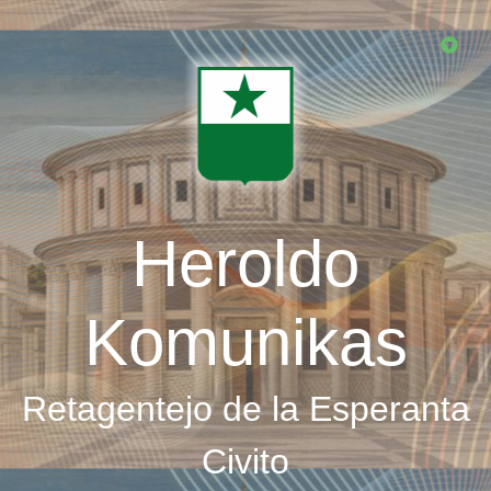
Skip
to
main
content
Heroldo
Komunikas
Retagentejo de la Esperanta
Civito