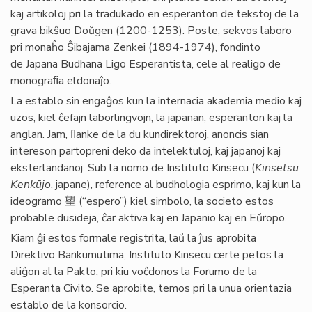
kaj artikoloj pri la tradukado en esperanton de tekstoj de la
grava bikŝuo Doŭgen (1200-1253). Poste, sekvos laboro
pri monaĥo Ŝibajama Zenkei (1894-1974), fondinto
de Japana Budhana Ligo Esperantista, cele al realigo de
monograﬁa eldonaĵo.
La establo sin engaĝos kun la internacia akademia medio kaj
uzos, kiel ĉefajn laborlingvojn, la japanan, esperanton kaj la
anglan. Jam, ﬂanke de la du kundirektoroj, anoncis sian
intereson partopreni deko da intelektuloj, kaj japanoj kaj
eksterlandanoj. Sub la nomo de Instituto Kinsecu (
Kinsetsu
Kenkūjo
, japane), reference al budhologia esprimo, kaj kun la
ideogramo 望 (“espero”) kiel simbolo, la societo estos
probable dusideja, ĉar aktiva kaj en Japanio kaj en Eŭropo.
Kiam ĝi estos formale registrita, laŭ la ĵus aprobita
Direktivo Barikumutima, Instituto Kinsecu certe petos la
aliĝon al la Pakto, pri kiu voĉdonos la Forumo de la
Esperanta Civito. Se aprobite, temos pri la unua orientazia
establo de la konsorcio.