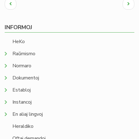
Pagination
Antaŭa
Next
paĝo
page
INFORMOJ
HeKo
Raŭmismo
Normaro
Dokumentoj
Establoj
Instancoj
En aliaj lingvoj
Heraldiko
Oftaj demandoj