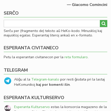
— Giacomo Comincini
SERĈO
Serĉu per (fragmento de) teksto aŭ HeKo-kodo. Minuskloj kaj
majuskloj egalas. Esperantaj literoj ankaŭ en x-formato.
ESPERANTA CIVITANECO
Petu la esperantan civitanecon per la
reta formularo
.
TELEGRAM
Aliĝu al la
Telegram-kanalo
por resti ĝisdata pri la lastaj
HeKomunikoj
kaj por komenti ilin
.
ESPERANTA KULTURSERVO
Esperanta Kulturservo
estas la konsorcia magazeno de la