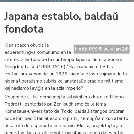
Japana establo, baldaŭ
fondota
Kian spacon okupis la
HeKo 899 5-A, 4 jan 26
esperantlingva komunumo en la
intelekta historio de la nuntempa Japanio, dum la epokoj
Meiĝi kaj Tajŝo (1868-1926)? Kaj kiamaniere festi la
centan jarrevenon de tiu 1926, kiam la etoso vajmara de la
nipona liberalismo subiris kaj anstataŭe erao de militismo
kaj naciismo leviĝis en la azia imperio?
Responde al tiuj demandoj la subskribinto kaj d-ro Filippo
Pedretti, esploristo pri Zen-budhismo ĉe la fama
Komazaŭa-universitato de Tokio, baldaŭ starigos propran
societon, dediĉitan al esploro pri tiuj temoj, ĉiam kun atento
al la rolo de esperanto en Japanio. Multaj projektoj la jam
menciitan ﬂankos: ekzemple, oni planas serion da eventoj