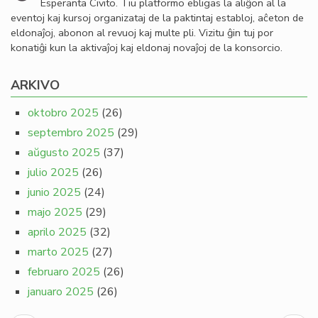
Esperanta Civito. Tiu platformo ebligas la aliĝon al la
eventoj kaj kursoj organizataj de la paktintaj establoj, aĉeton de
eldonaĵoj, abonon al revuoj kaj multe pli. Vizitu ĝin tuj por
konatiĝi kun la aktivaĵoj kaj eldonaj novaĵoj de la konsorcio.
ARKIVO
oktobro 2025
(26)
septembro 2025
(29)
aŭgusto 2025
(37)
julio 2025
(26)
junio 2025
(24)
majo 2025
(29)
aprilo 2025
(32)
marto 2025
(27)
februaro 2025
(26)
januaro 2025
(26)