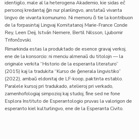
identigilo, male al la heterogena Akademio, kie sidas eĉ
personoj kredantaj ĝin nur planlingvo, anstataŭ vivanta
lingvo de vivanta komunumo. Ni memoru ĉi tie la kontribuon
de la forpasintaj Lingvaj Komitatanoj Marie-France Conde
Rey, Leen Deij, István Nemere, Bertil Nilsson, Ljubomir
Trifonĉovski.
Rimarkinda estas la produktado de esence gravaj verkoj,
ene de la konsorcio: ni menciu almenaŭ du titolojn — la
originale verkita “Historio de la esperanta literaturo”
(2015) kaj la tradukita “Kurso de ĝenerala lingvistiko”
(2022), ambaŭ eldonitaj de LF-koop, paktinta establo.
Paralele kursoj pri tradukado, atelieroj pri verkado,
zamenhofologiaj simpozioj kaj studoj, ﬁne sed ne fone
Esplora Instituto de Esperantologio pruvas la valorigon de
esperanto kiel kulturlingvo, ene de la Esperanta Civito.