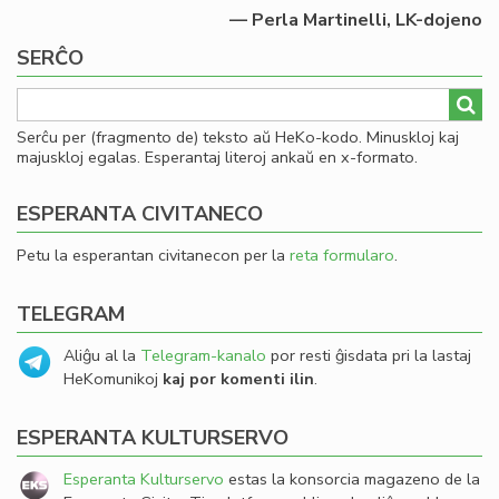
— Perla Martinelli, LK-dojeno
SERĈO
Serĉu per (fragmento de) teksto aŭ HeKo-kodo. Minuskloj kaj
majuskloj egalas. Esperantaj literoj ankaŭ en x-formato.
ESPERANTA CIVITANECO
Petu la esperantan civitanecon per la
reta formularo
.
TELEGRAM
Aliĝu al la
Telegram-kanalo
por resti ĝisdata pri la lastaj
HeKomunikoj
kaj por komenti ilin
.
ESPERANTA KULTURSERVO
Esperanta Kulturservo
estas la konsorcia magazeno de la