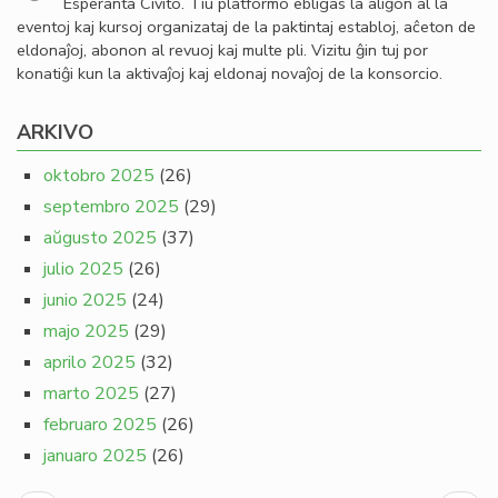
Esperanta Civito. Tiu platformo ebligas la aliĝon al la
eventoj kaj kursoj organizataj de la paktintaj establoj, aĉeton de
eldonaĵoj, abonon al revuoj kaj multe pli. Vizitu ĝin tuj por
konatiĝi kun la aktivaĵoj kaj eldonaj novaĵoj de la konsorcio.
ARKIVO
oktobro 2025
(26)
septembro 2025
(29)
aŭgusto 2025
(37)
julio 2025
(26)
junio 2025
(24)
majo 2025
(29)
aprilo 2025
(32)
marto 2025
(27)
februaro 2025
(26)
januaro 2025
(26)