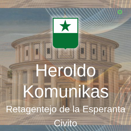
Skip
to
main
content
Heroldo
Komunikas
Retagentejo de la Esperanta
Civito