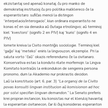
ekzistantaj sed apenaŭ konataj, ĉu pro manko de
demokratiaj institucioj ĉu pro politika malklereco ĉe la
esperantistaro: suﬁĉas mencii la distingon
“interpelacio/interogacio”, kiun ordinara esperantisto ne
konas eĉ en sia denaska aŭ ĉiutaga etnolingvo; aŭ terminoj
kiel “kvestoro” (signifo 2 en PIV) kaj “kurio” (signifo 4 en
PIV)
Iomete kreiva la Civito montriĝis sociologie. Terminoj kiel
“gaĝo” kaj “meteko” eniris la lingvouzon, ekzemple. Pri la
saluta vorto “ĉaŭ” okazis referendumo ĉe la civitanaro.
Konservativa estas la konduto rilate morfemojn: la Lingva
Komitato kontraŭis la enkondukon de sengenra persona
pronomo, dum la Akademio nur prokrastis decidon.
Laŭ la konstitucio (art. 6, par. 3)
“La organoj de la Civito
povas konsulti lingvan institucion aŭ komisionon ad hoc
por solvi specifan lingvan demandon.”
La Senato preferis
krei propran instancon, kiu konsistas nur el kleruloj havantaj
la esperantan civitanecon, ĉar ili ĉiuj konsideras esperanton