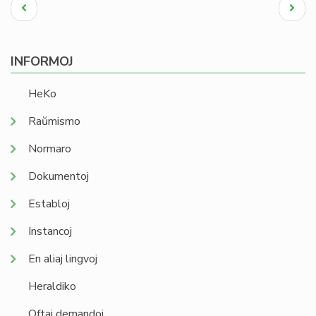
Pagination
Antaŭa
Next
paĝo
page
INFORMOJ
HeKo
Raŭmismo
Normaro
Dokumentoj
Establoj
Instancoj
En aliaj lingvoj
Heraldiko
Oftaj demandoj