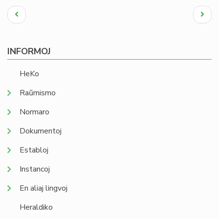
Pagination
Antaŭa
Next
paĝo
page
INFORMOJ
HeKo
Raŭmismo
Normaro
Dokumentoj
Establoj
Instancoj
En aliaj lingvoj
Heraldiko