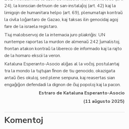
24), la konscian detruon de san-instalaĵoj (art. 42) kaj la
limigojn de humanitara helpo (art. 69), plenumatajn kontraŭ
la civila loĝantaro de Gazao, kaj taksas ilin genocidaj agoj
fare de la israela registaro.
Tiuj malobservoj de la internacia juro pliakriĝis: UN
nuntempe raportas la murdon de almenaŭ 242 ĵurnalistoj,
frontan atakon kontraŭ la libereco de informado kaj la rajto
de la homaro ekscii la veron.
Kataluna Esperanto-Asocio aliĝas al la voĉoj, postulantaj
tra la mondo la tujtujan ﬁnon de tiu genocido, okazigata
antaŭ ĉies okuloj, sed plene senpuna, kaj reasertas sian
engaĝiĝon defendadi la dignon de ĉiuj popoloj kaj la pacon.
Estraro de Kataluna Esperanto-Asocio
(11 aŭgusto 2025)
Komentoj