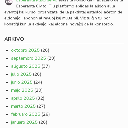
Esperanta Kulturservo
estas la konsorcia magazeno de la
Esperanta Civito. Tiu platformo ebligas la aliĝon al la
eventoj kaj kursoj organizataj de la paktintaj establoj, aĉeton de
eldonaĵoj, abonon al revuoj kaj multe pli. Vizitu ĝin tuj por
konatiĝi kun la aktivaĵoj kaj eldonaj novaĵoj de la konsorcio.
ARKIVO
oktobro 2025
(26)
septembro 2025
(29)
aŭgusto 2025
(37)
julio 2025
(26)
junio 2025
(24)
majo 2025
(29)
aprilo 2025
(32)
marto 2025
(27)
februaro 2025
(26)
januaro 2025
(26)