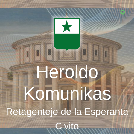
Skip
to
main
content
Heroldo
Komunikas
Retagentejo de la Esperanta
Civito