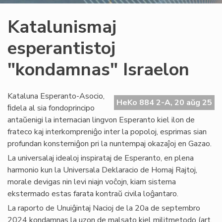
Katalunismaj
esperantistoj
"kondamnas" Israelon
Kataluna Esperanto-Asocio,
HeKo 884 2-A, 20 aŭg 25
ﬁdela al sia fondoprincipo
antaŭenigi la internacian lingvon Esperanto kiel ilon de
frateco kaj interkompreniĝo inter la popoloj, esprimas sian
profundan konsterniĝon pri la nuntempaj okazaĵoj en Gazao.
La universalaj idealoj inspirataj de Esperanto, en plena
harmonio kun la Universala Deklaracio de Homaj Rajtoj,
morale devigas nin levi niajn voĉojn, kiam sistema
ekstermado estas farata kontraŭ civila loĝantaro.
La raporto de Unuiĝintaj Nacioj de la 20a de septembro
2024 kondamnas la uzon de malsato kiel militmetodo (art.