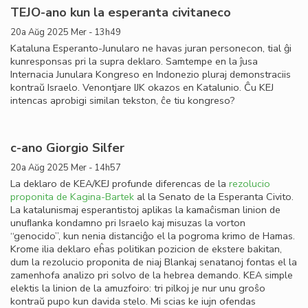
TEJO-ano kun la esperanta civitaneco
20a Aŭg 2025 Mer - 13h49
Kataluna Esperanto-Junularo ne havas juran personecon, tial ĝi
kunresponsas pri la supra deklaro. Samtempe en la ĵusa
Internacia Junulara Kongreso en Indonezio pluraj demonstraciis
kontraŭ Israelo. Venontjare IJK okazos en Katalunio. Ĉu KEJ
intencas aprobigi similan tekston, ĉe tiu kongreso?
c-ano Giorgio Silfer
20a Aŭg 2025 Mer - 14h57
La deklaro de KEA/KEJ profunde diferencas de la
rezolucio
proponita de Kagina-Bartek
al la Senato de la Esperanta Civito.
La katalunismaj esperantistoj aplikas la kamaĉisman linion de
unuﬂanka kondamno pri Israelo kaj misuzas la vorton
“genocido”, kun nenia distanciĝo el la pogroma krimo de Hamas.
Krome ilia deklaro eĥas politikan pozicion de ekstere bakitan,
dum la rezolucio proponita de niaj Blankaj senatanoj fontas el la
zamenhofa analizo pri solvo de la hebrea demando. KEA simple
elektis la linion de la amuzfoiro: tri pilkoj je nur unu groŝo
kontraŭ pupo kun davida stelo. Mi scias ke iujn ofendas