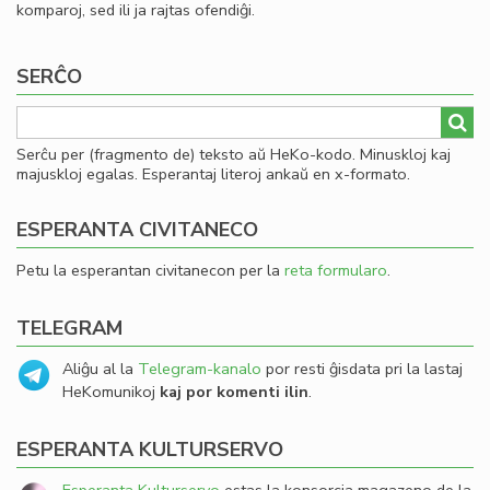
komparoj, sed ili ja rajtas ofendiĝi.
SERĈO
Serĉu per (fragmento de) teksto aŭ HeKo-kodo. Minuskloj kaj
majuskloj egalas. Esperantaj literoj ankaŭ en x-formato.
ESPERANTA CIVITANECO
Petu la esperantan civitanecon per la
reta formularo
.
TELEGRAM
Aliĝu al la
Telegram-kanalo
por resti ĝisdata pri la lastaj
HeKomunikoj
kaj por komenti ilin
.
ESPERANTA KULTURSERVO