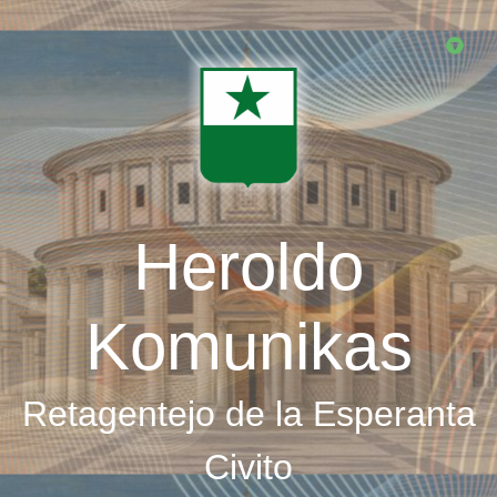
Skip
to
main
content
Heroldo
Komunikas
Retagentejo de la Esperanta
Civito