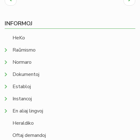
paĝo
page
INFORMOJ
HeKo
Raŭmismo
Normaro
Dokumentoj
Establoj
Instancoj
En aliaj lingvoj
Heraldiko
Oftaj demandoj