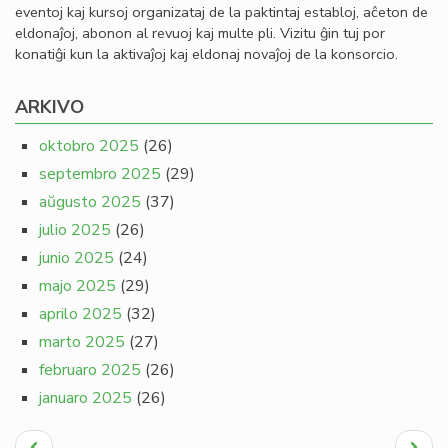
eventoj kaj kursoj organizataj de la paktintaj establoj, aĉeton de
eldonaĵoj, abonon al revuoj kaj multe pli. Vizitu ĝin tuj por
konatiĝi kun la aktivaĵoj kaj eldonaj novaĵoj de la konsorcio.
ARKIVO
oktobro 2025
(26)
septembro 2025
(29)
aŭgusto 2025
(37)
julio 2025
(26)
junio 2025
(24)
majo 2025
(29)
aprilo 2025
(32)
marto 2025
(27)
februaro 2025
(26)
januaro 2025
(26)
Pagination
Antaŭa
Next